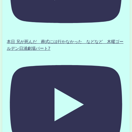
本日 兄が死んだ 葬式には行かなかった などなど 木曜ゴー
ルデン日浦劇場パート7