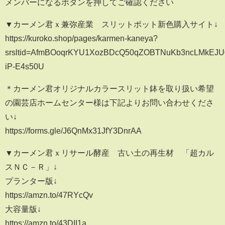
メンバーになるボタンを押してご確認ください
▼カーメン君ｘ兼弥産業 スリットポット新色購入サイト↓
https://kuroko.shop/pages/karmen-kaneya?
srsltid=AfmBOoqrKYU1XozBDcQ50qZOBTNuKb3ncLMkEJU
iP-E4s50U
＊カーメン君オリジナルカラースリット鉢を取り扱い希望
の園芸店ホームセンター様は下記よりお問い合わせくださ
い↓
https://forms.gle/J6QnMx31JfY3DnrAA
▼カーメン君ｘリサール酵産 古い土の再生材 「超カル
スＮＣ－Ｒ」↓
プランター版↓
https://amzn.to/47RYcQv
大容量版↓
https://amzn.to/43DII1a