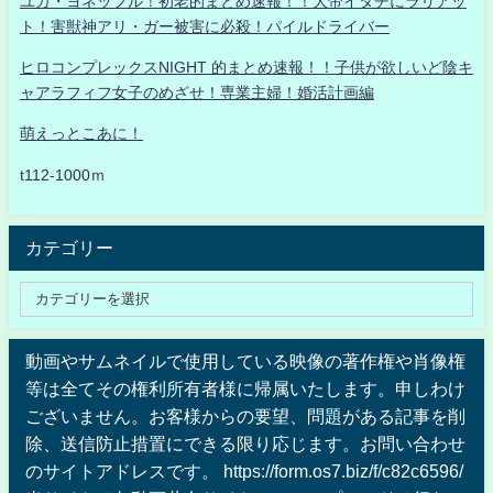
ユカ・ヨネッフル！初老的まとめ速報！！大帝イタチにラリアッ
ト！害獣神アリ・ガー被害に必殺！パイルドライバー
ヒロコンプレックスNIGHT 的まとめ速報！！子供が欲しいど陰キ
ャアラフィフ女子のめざせ！専業主婦！婚活計画編
萌えっとこあに！
t112-1000ｍ
カテゴリー
動画やサムネイルで使用している映像の著作権や肖像権
等は全てその権利所有者様に帰属いたします。申しわけ
ございません。お客様からの要望、問題がある記事を削
除、送信防止措置にできる限り応じます。お問い合わせ
のサイトアドレスです。 https://form.os7.biz/f/c82c6596/