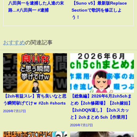
八田與一を逮捕した人達の末
【Suno v5】最新版Replace
路…#八田與一 #逮捕
Sectionで歌詞を修正しよ
う！
おすすめ
の関連記事
【2ch有益スレ】育ち良いなと思
【総集編】2026年6月2ch5chま
う瞬間挙げてけｗ #2ch #shorts
とめ【2ch修羅場】【2ch嫁姑】
【2chDQN返し】【2chスカッ
2026年7月17日
と】2chまとめ 5ch【作業用】
2026年7月17日