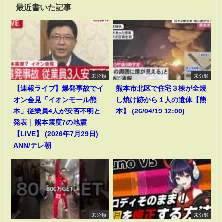
最近書いた記事
未分類
未分類
【速報ライブ】爆発事故でイ
熊本市北区で住宅３棟が全焼
オン会見「イオンモール熊
し焼け跡から１人の遺体【熊
本」従業員4人が安否不明と
本】 (26/04/19 12:00)
発表｜熊本震度7の地震
【LIVE】 (2026年7月29日)
ANN/テレ朝
未分類
未分類