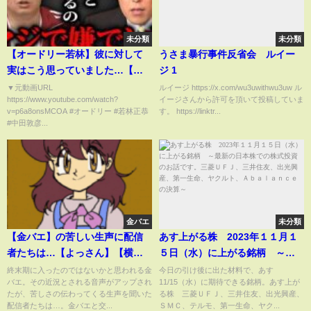
未分類
未分類
【オードリー若林】彼に対して
うさま暴行事件反省会 ルイー
実はこう思っていました…【中
ジ 1
田敦彦 切り抜き】
▼元動画URL
ルイージ https://x.com/wu3uwithwu3uw ル
https://www.youtube.com/watch?
イージさんから許可を頂いて投稿していま
v=p6a8onsMCOA #オードリー #若林正恭
す。 https://linktr...
#中田敦彦...
金バエ
未分類
【金バエ】の苦しい生声に配信
あす上がる株 2023年１１月１
者たちは…【よっさん】【横山
５日（水）に上がる銘柄 ～最
緑】【便所太郎】【野田】
新の日本株での株式投資のお話
終末期に入ったのではないかと思われる金
今日の引け後に出た材料で、あす
バエ。その近況とされる音声がアップされ
11/15（水）に期待できる銘柄。あす上が
です。三菱ＵＦＪ、三井住友、
たが、苦しさの伝わってくる生声を聞いた
る株 三菱ＵＦＪ、三井住友、出光興産、
出光興産、第一生命、ヤクル
配信者たちは…。金バエと交...
ＳＭＣ、テルモ、第一生命、ヤク...