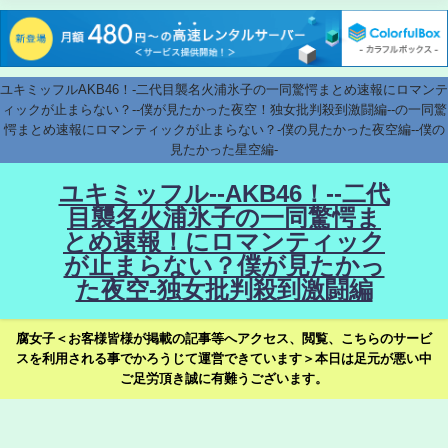
ユキミッフルAKB46！-二代目襲名火浦氷子の一同驚愕まとめ速報にロマンテ
ィックが止まらない？--僕が見たかった夜空！独女批判殺到激闘編--の一同驚
愕まとめ速報にロマンティックが止まらない？-僕の見たかった夜空編--僕の
見たかった星空編-
ユキミッフル--AKB46！--二代
目襲名火浦氷子の一同驚愕ま
とめ速報！にロマンティック
が止まらない？僕が見たかっ
た夜空-独女批判殺到激闘編
腐女子＜お客様皆様が掲載の記事等へアクセス、閲覧、こちらのサービ
スを利用される事でかろうじて運営できています＞本日は足元が悪い中
ご足労頂き誠に有難うございます。