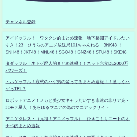
チャンネル登録
アイドッフル！ ワタクシ的まとめ速報 地下格闘アイドルだい
すき！23 ひうらのアニメ放送局101ちゃんねる BNK48 ！
SNH48！JKT48！MNL48！SGO48！GNZ48！STU48！SKE48
タダッフル！ネトゲ廃人的まとめ速報！！ネット乞食DE2000万
パワーズ！
・ハゲッフル！哀愁のハゲ男の髪ってるまとめ速報！！激しくハ
ゲっTEL？
ロボットアニメ！メカと美少女キャラだいすき永遠の非リア充・
非モテ星人 ！あらゆるマニアの為のマニアックサイト
アニゲタレスト（元祖！アニメッフル） ひきこもりニートのオ
ナベ的まとめ速報