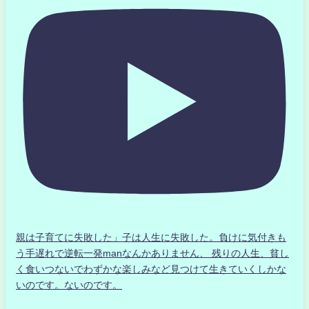
親は子育てに失敗した」子は人生に失敗した。負けに気付きも
う手遅れで逆転一発manなんかありません、 残りの人生、貧し
く食いつないでわずかな楽しみなど見つけて生きていくしかな
いのです。ないのです。