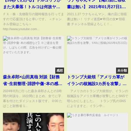
また大暴落！トルコは何故ヤバ
書は無い】 2021年01月27日16
イのか！？ #Shorts
時58分
ＦＸ・株・先物取引の随時報告を行ってま
2021.1.27 ウナちゃんマン、俺の店に領収
すので応援頂けると幸いです。 ＜チャン
書は無い！ リティ迷惑☛昨日の女☛領収
ネル登録はこちら＞
書 チャンネル登録よろしく！...
http://www.youtube.com...
感想
未分類
森永卓郎×山田真哉 対談【財務
トランプ大統領「アメリカ軍が
省･生前整理･誹謗中傷･本の感想
イランの核施設3カ所を攻撃」
など】※ご逝去を受け、しばら
SNSに投稿(2025年6月22日)
2024年8月に行った森永卓郎さんとの1時
アメリカのトランプ大統領が、イランの
間の対談を、16分間にまとめ、全てに字
核施設をアメリカ軍機が攻撃したとSNSで
くの間、広告を付けずに一般公
幕を付けたダイジェスト版です。 0:00 た
明らかにしました。 トランプ氏のSNS
開させていただきます。
ばこと財務省 1...
によりますと、イラン中...