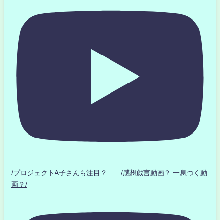
/プロジェクトA子さんも注目？ /感想戯言動画？.一息つく動
画？/