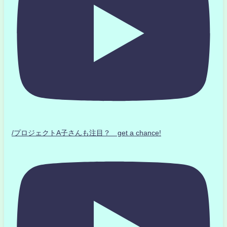
/プロジェクトA子さんも注目？ get a chance!