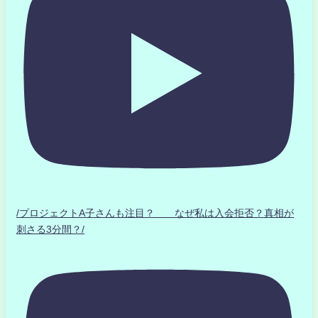
/プロジェクトA子さんも注目？ なぜ私は入会拒否？真相が
刺さる3分間？/