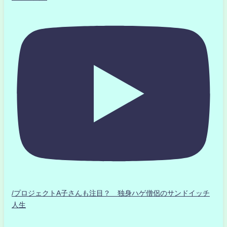
/プロジェクトA子さんも注目？ 独身ハゲ僧侶のサンドイッチ
人生