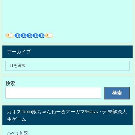
アーカイブ
検索
検索
カオスtomo娘ちゃんねーるアーガマ!Haraハラ!未解決人
生ゲーム
ハゲて無双