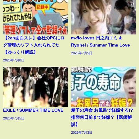
【2ch面白スレ】会社のPCにロ
m-flo loves 日之内エミ &
グ管理のソフト入れられてた
Ryohei / Summer Time Love
【ゆっくり解説】
2026年7月5日
2026年7月8日
EXILE / SUMMER TIME LOVE
精子の寿命 お風呂で妊娠する!?
排卵何日前まで妊娠？【医師解
2026年7月5日
説】
2026年7月3日