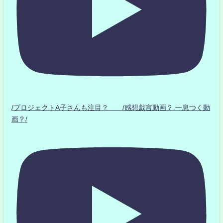
/プロジェクトA子さんも注目？ /感想戯言動画？.一息つく動
画？/