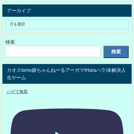
アーカイブ
検索
検索
カオスtomo娘ちゃんねーるアーガマ!Haraハラ!未解決人
生ゲーム
ハゲて無双