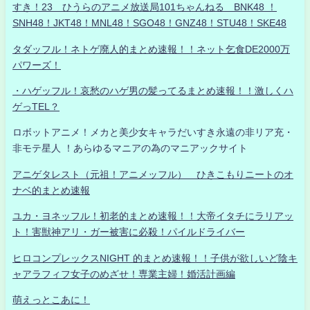
すき！23 ひうらのアニメ放送局101ちゃんねる BNK48 ！
SNH48！JKT48！MNL48！SGO48！GNZ48！STU48！SKE48
タダッフル！ネトゲ廃人的まとめ速報！！ネット乞食DE2000万
パワーズ！
・ハゲッフル！哀愁のハゲ男の髪ってるまとめ速報！！激しくハ
ゲっTEL？
ロボットアニメ！メカと美少女キャラだいすき永遠の非リア充・
非モテ星人 ！あらゆるマニアの為のマニアックサイト
アニゲタレスト（元祖！アニメッフル） ひきこもりニートのオ
ナベ的まとめ速報
ユカ・ヨネッフル！初老的まとめ速報！！大帝イタチにラリアッ
ト！害獣神アリ・ガー被害に必殺！パイルドライバー
ヒロコンプレックスNIGHT 的まとめ速報！！子供が欲しいど陰キ
ャアラフィフ女子のめざせ！専業主婦！婚活計画編
萌えっとこあに！