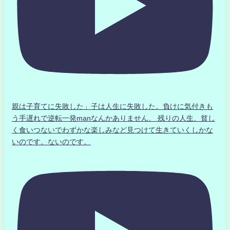
親は子育てに失敗した」子は人生に失敗した。負けに気付きも
う手遅れで逆転一発manなんかありません、 残りの人生、貧し
く食いつないでわずかな楽しみなど見つけて生きていくしかな
いのです。ないのです。