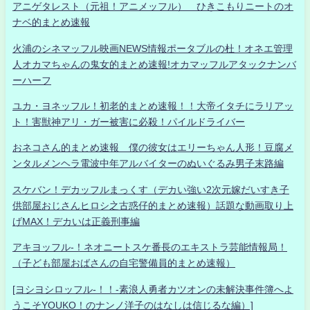
アニゲタレスト（元祖！アニメッフル） ひきこもりニートのオ
ナベ的まとめ速報
火浦のシネマッフル映画NEWS情報ポータブルの杜！オネエ管理
人オカマちゃんの鬼女的まとめ速報!オカマッフルアタックナンバ
ーハーフ
ユカ・ヨネッフル！初老的まとめ速報！！大帝イタチにラリアッ
ト！害獣神アリ・ガー被害に必殺！パイルドライバー
おネコさん的まとめ速報 僕の彼女はエリーちゃん人形！豆腐メ
ンタルメンヘラ電波中年アルバイターのぬいぐるみ男子末路編
スケバン！デカッフルまっくす（デカい強い2次元嫁だいすき子
供部屋おじさんヒロシ之古惑仔的まとめ速報）話題な動画取り上
げMAX！デカいは正義刑事編
アキヨッフル-！ネオニートスケ番長のエキストラ芸能情報局！
（子ども部屋おばさんの自宅警備員的まとめ速報）
[ヨシヨシロッフル-！！-素浪人勇者カツオンの未解決事件簿へよ
うこそYOUKO！のナンノ洋子のはなしは信じるな編）]