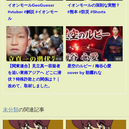
イオンモールGeoGuessr
イオンモールの深刻な実態？
#vtuber #解説 #イオンモー
#熊本 #防災 #Shorts
ル
社会
感想
【関東連合】見立真一容疑者
星空のルビー / 梅谷心愛
を追い東南アジアへ どこに潜
cover by 朝霧れな
伏？特殊詐欺との関係は？｜
改めて、取材しました。
未分類
の関連記事