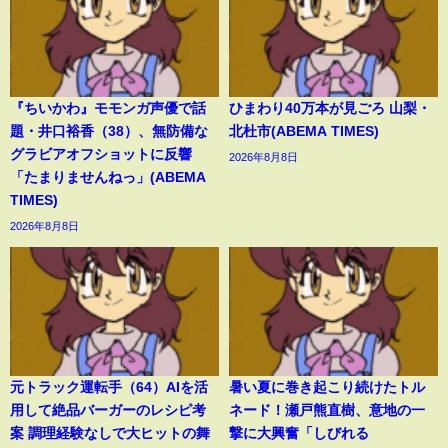
『ちいかわ』モモンガ声優で話
ひまわり40万本が見ごろ 山梨・
題・井口裕香（38）、無防備な
北杜市(ABEMA TIMES)
グラビアオフショットに反響
2026年8月8日
「たまりませんねっ」(ABEMA
TIMES)
2026年8月8日
元トラック運転手（64）AIを活
暑い夏に巻き起こり続けたトル
用して絶品バーガーのレシピ考
ネード！瀬戸熊直樹、意地の一
案 調理経験なしで大ヒットの舞
撃に大興奮「しびれる