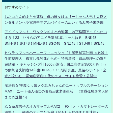
おすすめサイト
おネコさん的まとめ速報 僕の彼女はエリーちゃん人形！豆腐メ
ンタルメンヘラ電波中年アルバイターのぬいぐるみ男子末路編
アイドッフル！ ワタクシ的まとめ速報 地下格闘アイドルだい
すき！23 ひうらのアニメ放送局101ちゃんねる BNK48 ！
SNH48！JKT48！MNL48！SGO48！GNZ48！STU48！SKE48
ヒウラッフルのハーニーフィニッシュゴミ屋敷補完計画 ＜必殺！
生前整理人！孤立し孤独死からの～特殊清掃・遺品整理への道F
完結編＞ キャッシング計1500万返済：厨二病借金3500万円！う
つ病統合失調症14年生HKT46！！9期研究生、最後のサイト！全
米が泣いた！認知症鬱病60代のラストサイト絶賛！公開中
魔法熟女/美魔女ッ娘メグみみちゃんのニートッフルステーション
MAX！ ニート仙人仙女の映画三昧老後生活！（無職孤独居老人的
まとめ速報Z)]
乙女系腐男子のオカマッフルMAX2- FX！オ・カマトレーダーの
逆襲！！ 極道のオカマたち編（おもしろ動画まとめ速報）