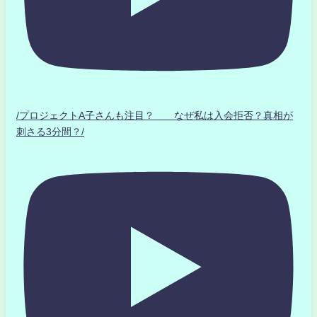
/プロジェクトA子さんも注目？ なぜ私は入会拒否？真相が
刺さる3分間？/