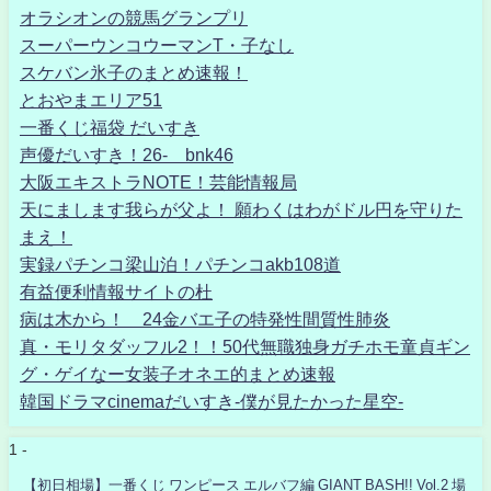
オラシオンの競馬グランプリ
スーパーウンコウーマンT・子なし
スケバン氷子のまとめ速報！
とおやまエリア51
一番くじ福袋 だいすき
声優だいすき！26- bnk46
大阪エキストラNOTE！芸能情報局
天にまします我らが父よ！ 願わくはわがドル円を守りた
まえ！
実録パチンコ梁山泊！パチンコakb108道
有益便利情報サイトの杜
病は木から！ 24金バエ子の特発性間質性肺炎
真・モリタダッフル2！！50代無職独身ガチホモ童貞ギン
グ・ゲイなー女装子オネエ的まとめ速報
韓国ドラマcinemaだいすき-僕が見たかった星空-
1 -
【初日相場】一番くじ ワンピース エルバフ編 GIANT BASH!! Vol.2 場