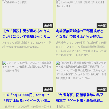
未分類
未分類
【ガチ解説】男が産めるのうん
劇場版無限城編の三部構成がど
こだけについて徹底ゆっくり解
うなるかで盛り上がった時の反
説
応集【鬼滅の刃 反応集】【柱 反
#ゆっくり解説 #間違えているゆっくり解
週刊少年ジャンプの漫画「鬼滅の刃」の紹
説 @yukkurikaisetsuchannel...
介をしています！ 今回は劇場版無限城編
応集】
の三部構成がどうなるかで盛り上がった時
の反応集です！ 鬼滅の刃の...
未分類
未分類
コメ「5キロ2000円」いつに？
「台湾有事」防衛最前線の島▽
「想定上回るハイペース」備蓄
海軍フリゲート艦・最新鋭巡視
米の随意契約に大手小売りも
艇が展開▽精鋭部隊「フロッグ
政府が5キロ“2000円”での販売を目指す
【台湾企画】