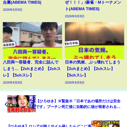
台裏(ABEMA TIMES)
ぜ！！！」/麻雀・Mトーナメン
ト(ABEMA TIMES)
2026年8月8日
2026年8月8日
八田與一容疑者、完全に詰んで
日本の気候、ぶっ壊れてしまう
しまう…【2chまとめ】【2chス
【2chまとめ】【2chスレ】
レ】【5chスレ】
【5chスレ】
2026年8月8日
2026年8月8日
【ひろゆき】※緊急※「日本であの場所だけは安全
です」プーチン死亡後に自動的に核が発射される可
能性があります【 切り抜き 2ちゃんねる 思考 論破
kirinuki きりぬき hiroyuki】
【ひろゆき】ロシアが核ミサイル発したらどこに逃