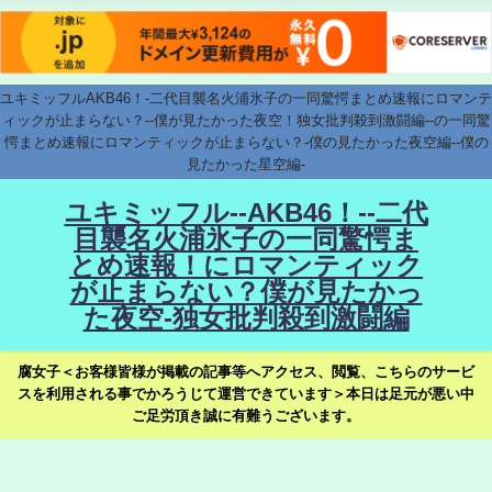
ユキミッフルAKB46！-二代目襲名火浦氷子の一同驚愕まとめ速報にロマンテ
ィックが止まらない？--僕が見たかった夜空！独女批判殺到激闘編--の一同驚
愕まとめ速報にロマンティックが止まらない？-僕の見たかった夜空編--僕の
見たかった星空編-
ユキミッフル--AKB46！--二代
目襲名火浦氷子の一同驚愕ま
とめ速報！にロマンティック
が止まらない？僕が見たかっ
た夜空-独女批判殺到激闘編
腐女子＜お客様皆様が掲載の記事等へアクセス、閲覧、こちらのサービ
スを利用される事でかろうじて運営できています＞本日は足元が悪い中
ご足労頂き誠に有難うございます。