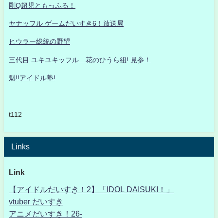
剛Q超児ともっふる！
ヤナッフル ゲームだいすき6！放送局
ヒウラー総統の野望
三代目 ユキユキッフル 花のひうら組! 見参！
魁!!アイドル塾!
t112
Links
Link
【アイドルだいすき！2】「IDOL DAISUKI！」
vtuber だいすき
アニメだいすき！26-