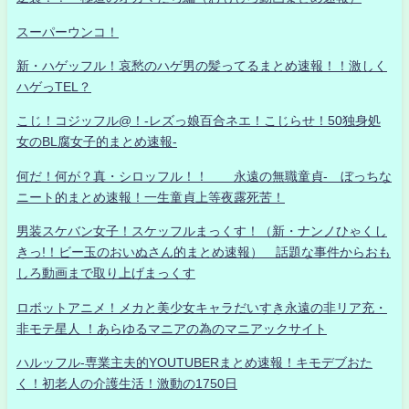
スーパーウンコ！
新・ハゲッフル！哀愁のハゲ男の髪ってるまとめ速報！！激しく
ハゲっTEL？
こじ！コジッフル@！-レズっ娘百合ネエ！こじらせ！50独身処
女のBL腐女子的まとめ速報-
何だ！何が？真・シロッフル！！ 永遠の無職童貞- ぼっちな
ニート的まとめ速報！一生童貞上等夜露死苦！
男装スケバン女子！スケッフルまっくす！（新・ナンノひゃくし
きっ!！ビー玉のおいぬさん的まとめ速報） 話題な事件からおも
しろ動画まで取り上げまっくす
ロボットアニメ！メカと美少女キャラだいすき永遠の非リア充・
非モテ星人 ！あらゆるマニアの為のマニアックサイト
ハルッフル-専業主夫的YOUTUBERまとめ速報！キモデブおた
く！初老人の介護生活！激動の1750日