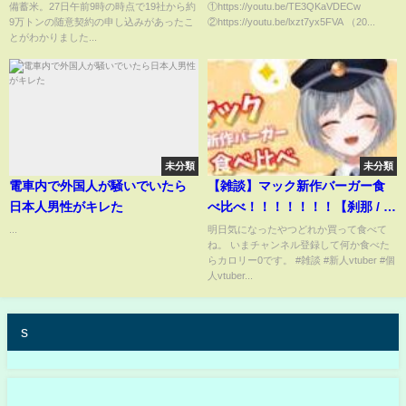
備蓄米。27日午前9時の時点で19社から約
①https://youtu.be/TE3QKaVDECw
続々名乗り
マン」▽中国軍の上陸防ぐ“意外
9万トンの随意契約の申し込みがあったこ
②https://youtu.be/lxzt7yx5FVA （20...
な”仕掛け▽強大中国軍に対抗す
とがわかりました...
る“非対称戦略”…台湾製戦闘無
人機「リボルバー860」
未分類
未分類
電車内で外国人が騒いでいたら
【雑談】マック新作バーガー食
日本人男性がキレた
べ比べ！！！！！！！【刹那 / 新
人Vtuber】
...
明日気になったやつどれか買って食べて
ね。 いまチャンネル登録して何か食べた
らカロリー0です。 #雑談 #新人vtuber #個
人vtuber...
s