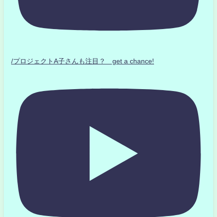
/プロジェクトA子さんも注目？ get a chance!