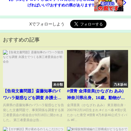
げればいい!?おすすめの県があります!!
Xでフォローしよう
おすすめの記事
未分類
乃木坂46
【告発文書問題】斎藤知事のパ
#僕青 金澤亜美(かなざわ あみ)
ワハラ疑惑などを調査 弁護士で
神奈川県出身。16歳。動物が大
つくる第三者委員会が初会合
好きで、犬と遊んでいる時は自
兵庫県の斎藤知事のパワハラ疑惑などを告
金澤亜美（かなざわ あみ） 東京都出身・
発した文書問題で、事実関係を調査する第
2007年2月14日生まれ #イエベ春 #僕が見
然体でいられた🎥#僕が見たかっ
三者委員会の初会合が9月18日に開かれま
たかった青空 #僕青 #乃木坂46公式ライバ
た青空 #乃木坂46公式ライバル
した。 第三者委員会は告...
ル #F...