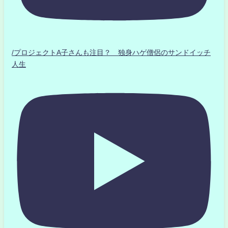
/プロジェクトA子さんも注目？ 独身ハゲ僧侶のサンドイッチ
人生