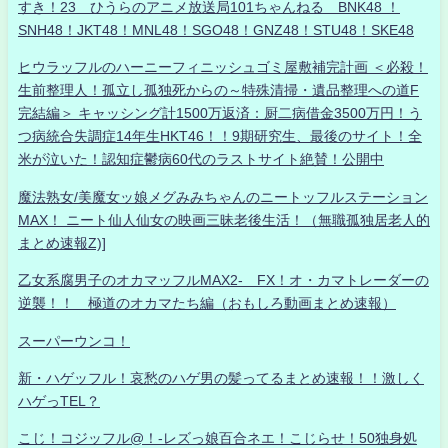
すき！23 ひうらのアニメ放送局101ちゃんねる BNK48 ！
SNH48！JKT48！MNL48！SGO48！GNZ48！STU48！SKE48
ヒウラッフルのハーニーフィニッシュゴミ屋敷補完計画 ＜必殺！
生前整理人！孤立し孤独死からの～特殊清掃・遺品整理への道F
完結編＞ キャッシング計1500万返済：厨二病借金3500万円！う
つ病統合失調症14年生HKT46！！9期研究生、最後のサイト！全
米が泣いた！認知症鬱病60代のラストサイト絶賛！公開中
魔法熟女/美魔女ッ娘メグみみちゃんのニートッフルステーション
MAX！ ニート仙人仙女の映画三昧老後生活！（無職孤独居老人的
まとめ速報Z)]
乙女系腐男子のオカマッフルMAX2- FX！オ・カマトレーダーの
逆襲！！ 極道のオカマたち編（おもしろ動画まとめ速報）
スーパーウンコ！
新・ハゲッフル！哀愁のハゲ男の髪ってるまとめ速報！！激しく
ハゲっTEL？
こじ！コジッフル@！-レズっ娘百合ネエ！こじらせ！50独身処