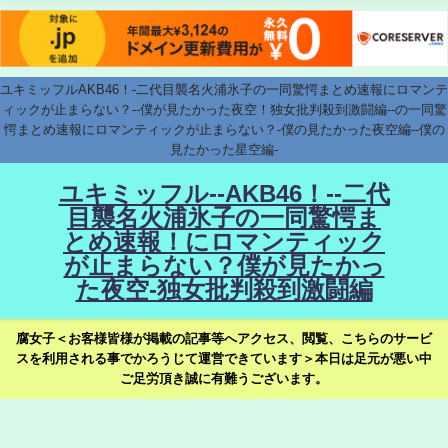
ユキミッフルAKB46！-二代目襲名火浦氷子の一同驚愕まとめ速報にロマンテ
ィックが止まらない？--僕が見たかった夜空！独女批判殺到激闘編--の一同驚
愕まとめ速報にロマンティックが止まらない？-僕の見たかった夜空編--僕の
見たかった星空編-
ユキミッフル--AKB46！--二代
目襲名火浦氷子の一同驚愕ま
とめ速報！にロマンティック
が止まらない？僕が見たかっ
た夜空-独女批判殺到激闘編
腐女子＜お客様皆様が掲載の記事等へアクセス、閲覧、こちらのサービ
スを利用される事でかろうじて運営できています＞本日は足元が悪い中
ご足労頂き誠に有難うございます。