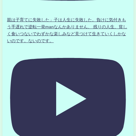
親は子育てに失敗した」子は人生に失敗した。負けに気付きも
う手遅れで逆転一発manなんかありません、 残りの人生、貧し
く食いつないでわずかな楽しみなど見つけて生きていくしかな
いのです。ないのです。