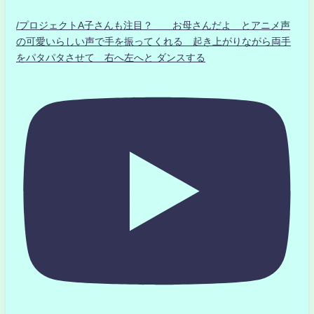
/プロジェクトA子さんも注目？ お母さんだよ とアニメ声
の可愛いらしい声で手を振ってくれる 起き上がりながら両手
をパタパタさせて 右へ左へと ダンスする