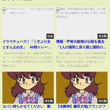
社会
未分類
ドラマチューズ！「くすぶり女
韓国・尹前大統領が公邸を退去
とすん止め女」 60秒トレーラ
「1人の国民に戻り国と国民のた
ー
めの新しい道を」(2025年4月11
【2023年10月10日（火）深夜24時30分ス
4日に罷免（ひめん）された韓国の尹錫
タート！】 MEGUMIプロデュース女性応
悦（ユン・ソンニョル）前大統領が11日
日)
援ドラマ企画第二弾 夫のモラハラに25年
午後、公邸を出て自宅へと移りました。
間耐え忍ん...
11日、尹前大統領は罷免...
未分類
未分類
カバン持ちさせてください 動
【冷静神】鎌田大地(フランクフ