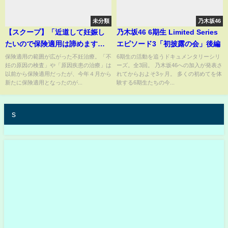
未分類
乃木坂46
【スクープ】「近道して妊娠し
乃木坂46 6期生 Limited Series
たいので保険適用は諦めます」
エピソード3「初披露の会」後編
不妊治療の保険適用 対象外の
保険適用の範囲が広がった不妊治療。「不
6期生の活動を追うドキュメンタリーシリ
妊の原因の検査」や「原因疾患の治療」は
ーズ。全3回。 乃木坂46への加入が発表さ
治療あり明暗...助成金撤廃で負担
以前から保険適用だったが、今年４月から
れてからおよそ3ヶ月。 多くの初めてを体
増の人も（2022年5月25日）
新たに保険適用となったのが...
験する6期生たちの今...
s