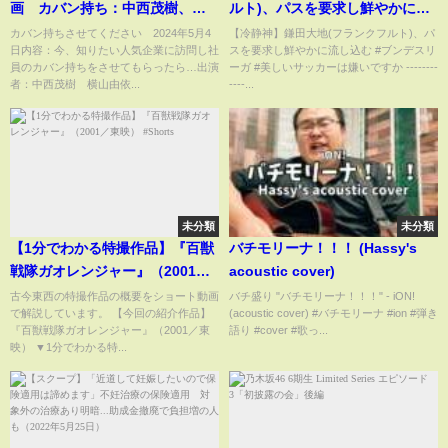
画 カバン持ち：中西茂樹、横
ルト)、パスを要求し鮮やかに流
山由依 5月4日
し込む#shorts
カバン持ちさせてください 2024年5月4
【冷静神】鎌田大地(フランクフルト)、パ
日内容：今、知りたい人気企業に訪問し社
スを要求し鮮やかに流し込む #ブンデスリ
員のカバン持ちをさせてもらったら…出演
ーガ #美しいサッカーは嫌いですか --------
者：中西茂樹 横山由依...
----...
未分類
未分類
【1分でわかる特撮作品】『百獣
バチモリーナ！！！ (Hassy's
戦隊ガオレンジャー』（2001／
acoustic cover)
東映） #Shorts
古今東西の特撮作品の概要をショート動画
バチ盛り "バチモリーナ！！！" - iON!
で解説しています。 【今回の紹介作品】
(acoustic cover) #バチモリーナ #ion #弾き
『百獣戦隊ガオレンジャー』（2001／東
語り #cover #歌っ...
映） ▼1分でわかる特...