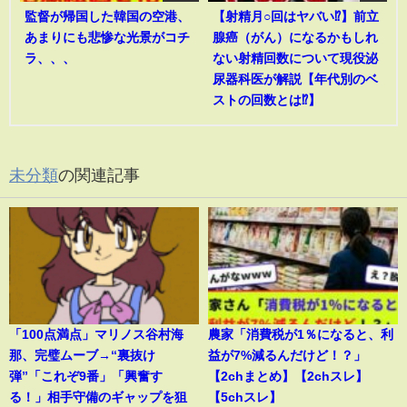
監督が帰国した韓国の空港、
【射精月○回はヤバい⁉︎】前立
あまりにも悲惨な光景がコチ
腺癌（がん）になるかもしれ
ラ、、、
ない射精回数について現役泌
尿器科医が解説【年代別のベ
ストの回数とは⁉︎】
未分類
の関連記事
「100点満点」マリノス谷村海
農家「消費税が1％になると、利
那、完璧ムーブ→“裏抜け
益が7%減るんだけど！？」
弾”「これぞ9番」「興奮す
【2chまとめ】【2chスレ】
る！」相手守備のギャップを狙
【5chスレ】