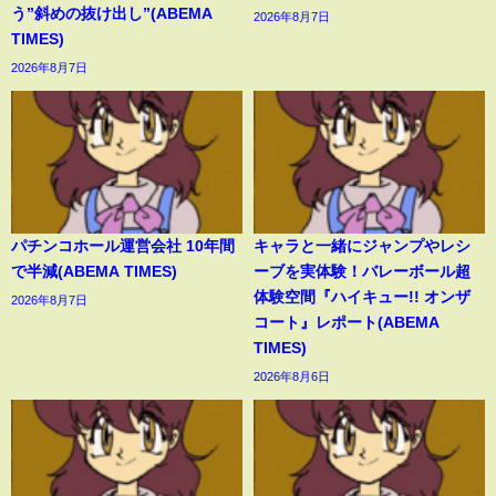
う”斜めの抜け出し”(ABEMA
2026年8月7日
TIMES)
2026年8月7日
パチンコホール運営会社 10年間
キャラと一緒にジャンプやレシ
で半減(ABEMA TIMES)
ーブを実体験！バレーボール超
体験空間『ハイキュー!! オンザ
2026年8月7日
コート』レポート(ABEMA
TIMES)
2026年8月6日