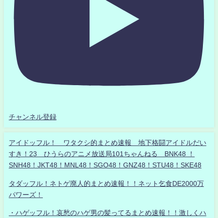
チャンネル登録
アイドッフル！ ワタクシ的まとめ速報 地下格闘アイドルだい
すき！23 ひうらのアニメ放送局101ちゃんねる BNK48 ！
SNH48！JKT48！MNL48！SGO48！GNZ48！STU48！SKE48
タダッフル！ネトゲ廃人的まとめ速報！！ネット乞食DE2000万
パワーズ！
・ハゲッフル！哀愁のハゲ男の髪ってるまとめ速報！！激しくハ