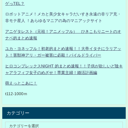
ゲっTEL？
ロボットアニメ！メカと美少女キャラだいすき永遠の非リア充・
非モテ星人 ！あらゆるマニアの為のマニアックサイト
アニゲタレスト（元祖！アニメッフル） ひきこもりニートのオ
ナベ的まとめ速報
ユカ・ヨネッフル！初老的まとめ速報！！大帝イタチにラリアッ
ト！害獣神アリ・ガー被害に必殺！パイルドライバー
ヒロコンプレックスNIGHT 的まとめ速報！！子供が欲しいど陰キ
ャアラフィフ女子のめざせ！専業主婦！婚活計画編
萌えっとこあに！
t112-1000ｍ
カテゴリー