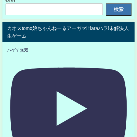
検索
カオスtomo娘ちゃんねーるアーガマ!Haraハラ!未解決人
生ゲーム
ハゲて無双