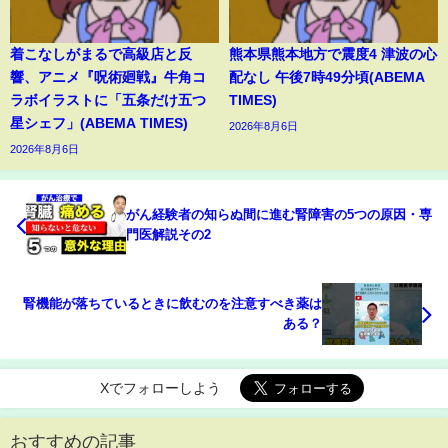
着こなしがまるで高級店と反
熊本県熊本地方で震度4 津波の心
響、アニメ『呪術廻戦』牛角コ
配なし 午後7時49分頃(ABEMA
ラボイラストに「五条だけ五つ
TIMES)
星シェフ」(ABEMA TIMES)
2026年8月6日
2026年8月6日
がん経験者の知らぬ間に進む腎障害の5つの原因・専
門医解説その2
腎機能が落ちているときに飲むのを注意すべき薬は
ある？
Xでフォローしよう
おすすめの記事