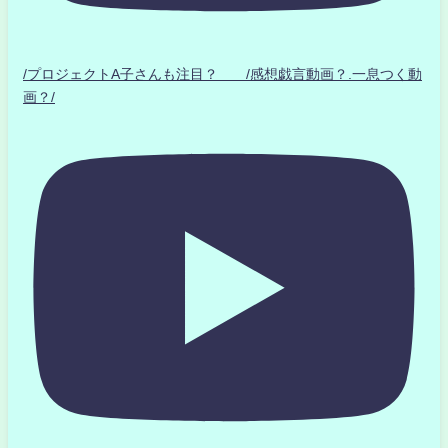
/プロジェクトA子さんも注目？ /感想戯言動画？.一息つく動
画？/