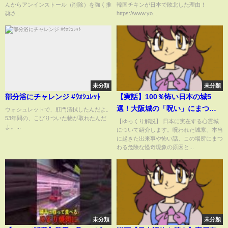
んからアンインストール（削除）を強く推
韓国チキンが日本で敗北した理由！
奨さ...
https://www.yo...
未分類
未分類
部分浴にチャレンジ #ｳｫｼｭﾚｯﾄ
【実話】100％怖い日本の城5
選！大阪城の「呪い」にまつわ
ウォシュレットで、肛門清拭したんだよ。
53年間の、こびりついた物が取れたんだ
る怖い話とは…？【ゆっくり解
【ゆっくり解説】 日本に実在する心霊城
よ。...
について紹介します。呪われた城塞、本当
説】
に起きた出来事や怖い話、この場所にまつ
わる危険な怪奇現象の原因と...
未分類
未分類