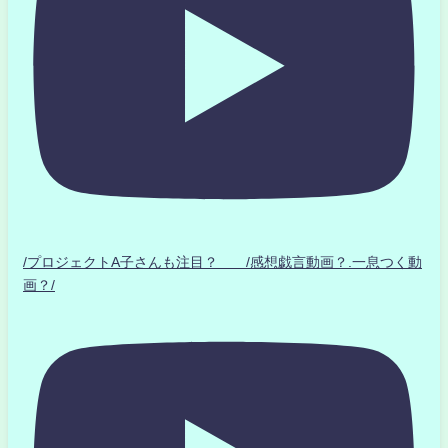
/プロジェクトA子さんも注目？ /感想戯言動画？.一息つく動
画？/