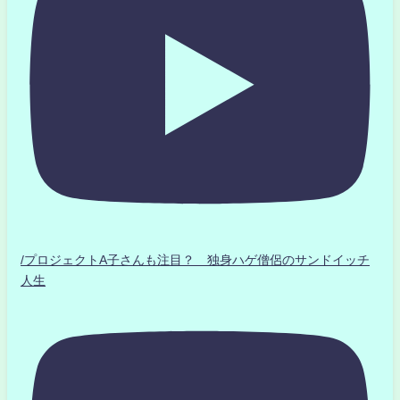
/プロジェクトA子さんも注目？ 独身ハゲ僧侶のサンドイッチ
人生