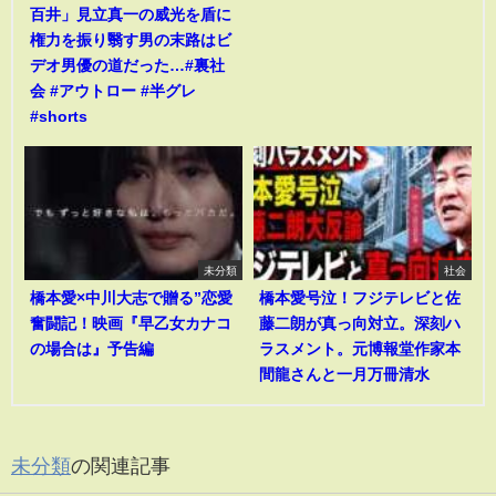
百井」見立真一の威光を盾に
権力を振り翳す男の末路はビ
デオ男優の道だった…#裏社
会 #アウトロー #半グレ
#shorts
未分類
社会
橋本愛×中川大志で贈る”恋愛
橋本愛号泣！フジテレビと佐
奮闘記！映画『早乙女カナコ
藤二朗が真っ向対立。深刻ハ
の場合は』予告編
ラスメント。元博報堂作家本
間龍さんと一月万冊清水
未分類
の関連記事