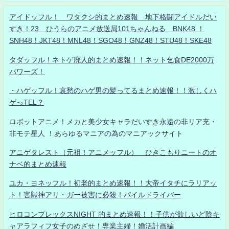
アイドッフル！ ワタクシ的まとめ速報 地下格闘アイドルだい
すき！23 ひうらのアニメ放送局101ちゃんねる BNK48 ！
SNH48！JKT48！MNL48！SGO48！GNZ48！STU48！SKE48
タダッフル！ネトゲ廃人的まとめ速報！！ネット乞食DE2000万
パワーズ！
・ハゲッフル！哀愁のハゲ男の髪ってるまとめ速報！！激しくハ
ゲっTEL？
ロボットアニメ！メカと美少女キャラだいすき永遠の非リア充・
非モテ星人 ！あらゆるマニアの為のマニアックサイト
アニゲタレスト（元祖！アニメッフル） ひきこもりニートのオ
ナベ的まとめ速報
ユカ・ヨネッフル！初老的まとめ速報！！大帝イタチにラリアッ
ト！害獣神アリ・ガー被害に必殺！パイルドライバー
ヒロコンプレックスNIGHT 的まとめ速報！！子供が欲しいど陰キ
ャアラフィフ女子のめざせ！専業主婦！婚活計画編