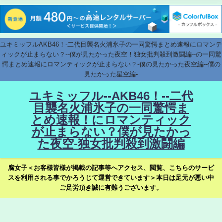
ユキミッフルAKB46！-二代目襲名火浦氷子の一同驚愕まとめ速報にロマンテ
ィックが止まらない？--僕が見たかった夜空！独女批判殺到激闘編--の一同驚
愕まとめ速報にロマンティックが止まらない？-僕の見たかった夜空編--僕の
見たかった星空編-
ユキミッフル--AKB46！--二代
目襲名火浦氷子の一同驚愕ま
とめ速報！にロマンティック
が止まらない？僕が見たかっ
た夜空-独女批判殺到激闘編
腐女子＜お客様皆様が掲載の記事等へアクセス、閲覧、こちらのサービ
スを利用される事でかろうじて運営できています＞本日は足元が悪い中
ご足労頂き誠に有難うございます。