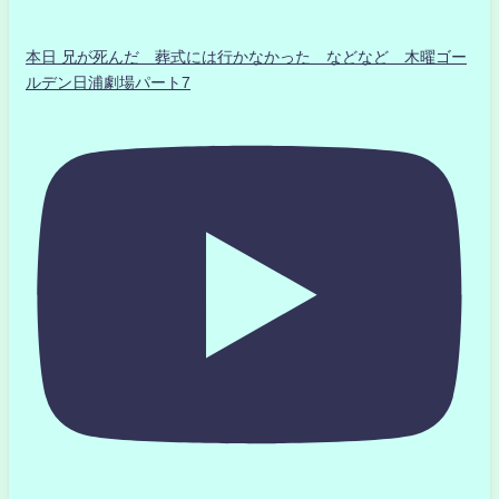
本日 兄が死んだ 葬式には行かなかった などなど 木曜ゴー
ルデン日浦劇場パート7