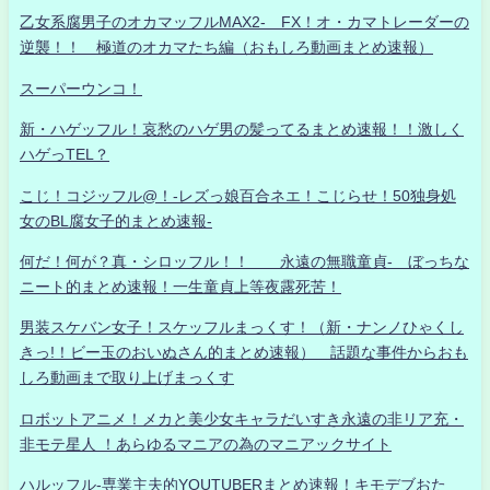
乙女系腐男子のオカマッフルMAX2- FX！オ・カマトレーダーの
逆襲！！ 極道のオカマたち編（おもしろ動画まとめ速報）
スーパーウンコ！
新・ハゲッフル！哀愁のハゲ男の髪ってるまとめ速報！！激しく
ハゲっTEL？
こじ！コジッフル@！-レズっ娘百合ネエ！こじらせ！50独身処
女のBL腐女子的まとめ速報-
何だ！何が？真・シロッフル！！ 永遠の無職童貞- ぼっちな
ニート的まとめ速報！一生童貞上等夜露死苦！
男装スケバン女子！スケッフルまっくす！（新・ナンノひゃくし
きっ!！ビー玉のおいぬさん的まとめ速報） 話題な事件からおも
しろ動画まで取り上げまっくす
ロボットアニメ！メカと美少女キャラだいすき永遠の非リア充・
非モテ星人 ！あらゆるマニアの為のマニアックサイト
ハルッフル-専業主夫的YOUTUBERまとめ速報！キモデブおた