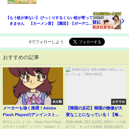
す！
【もう蚊が来ない】 びっくりするくらい蚊が寄って
きません 【カーメン君】【園芸】【ガーデニン
グ】【初心者】
Xでフォローしよう
おすすめの記事
未分類
おすすめ
メーカーも強く推奨！Adobe
【韓国の反応】韓国の物価が大
Flash Playerのアンインストー
変なことになっている！【海外
ルのすゝめ（方法など）
の反応】
時代なんでしょうか、Adobe Flash Player
韓国の物価に関する話題と韓国ネットの反
のサポートが終了 メーカー（Adobe）さ
応です。 ▼ おすすめ動画【韓国の反応】