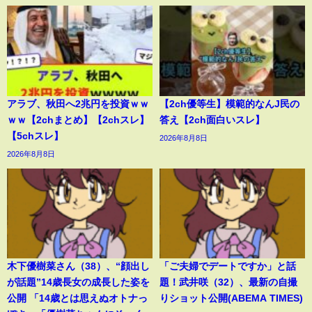
アラブ、秋田へ2兆円を投資ｗｗ
【2ch優等生】模範的なんJ民の
ｗｗ【2chまとめ】【2chスレ】
答え【2ch面白いスレ】
【5chスレ】
2026年8月8日
2026年8月8日
木下優樹菜さん（38）、“顔出し
「ご夫婦でデートですか」と話
が話題”14歳長女の成長した姿を
題！武井咲（32）、最新の自撮
公開 「14歳とは思えぬオトナっ
りショット公開(ABEMA TIMES)