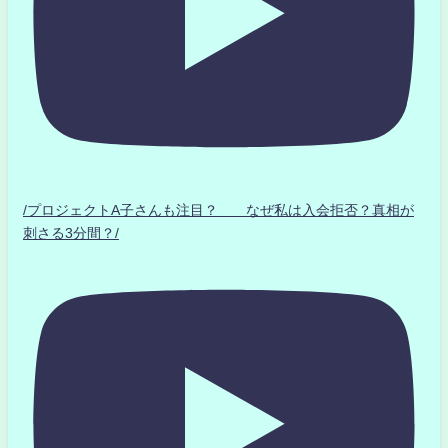
/プロジェクトA子さんも注目？ なぜ私は入会拒否？真相が
刺さる3分間？/