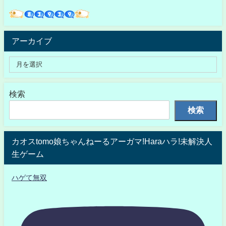
アーカイブ
検索
検索
カオスtomo娘ちゃんねーるアーガマ!Haraハラ!未解決人
生ゲーム
ハゲて無双