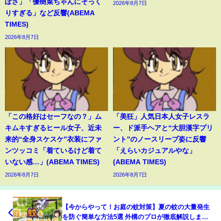
ぽさ」「優樹菜ちゃんにそっく
2026年8月7日
りすぎる」など反響(ABEMA
TIMES)
2026年8月7日
「この格好はセーフなの？」ム
「美狂」人気日本人女子レスラ
キムキすぎるヒール女子、近未
ー、ド派手ヘアと“大胆漢字プリ
来的“全身スケスケ”衣装にファ
ント”のノースリーブ姿に反響
ンツッコミ「着ているけど着て
「えらいカジュアルやな」
いない感…」(ABEMA TIMES)
(ABEMA TIMES)
2026年8月7日
2026年8月7日
【今からやって！お庭の蚊対策】夏の蚊の大量発生
を防ぐ簡単な方法5選 外構のプロが徹底解説しま