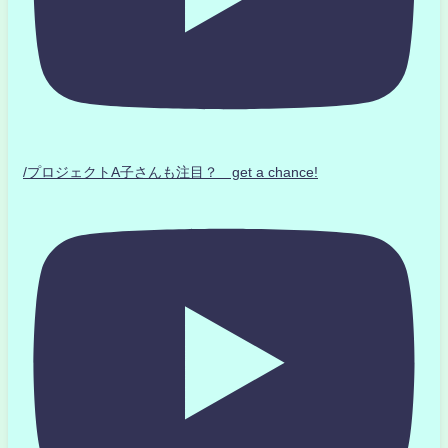
/プロジェクトA子さんも注目？ get a chance!