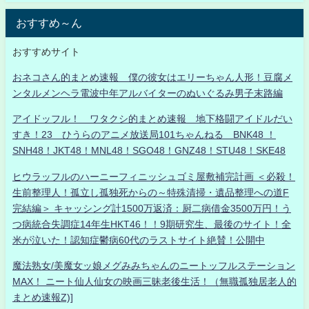
おすすめ～ん
おすすめサイト
おネコさん的まとめ速報 僕の彼女はエリーちゃん人形！豆腐メ
ンタルメンヘラ電波中年アルバイターのぬいぐるみ男子末路編
アイドッフル！ ワタクシ的まとめ速報 地下格闘アイドルだい
すき！23 ひうらのアニメ放送局101ちゃんねる BNK48 ！
SNH48！JKT48！MNL48！SGO48！GNZ48！STU48！SKE48
ヒウラッフルのハーニーフィニッシュゴミ屋敷補完計画 ＜必殺！
生前整理人！孤立し孤独死からの～特殊清掃・遺品整理への道F
完結編＞ キャッシング計1500万返済：厨二病借金3500万円！う
つ病統合失調症14年生HKT46！！9期研究生、最後のサイト！全
米が泣いた！認知症鬱病60代のラストサイト絶賛！公開中
魔法熟女/美魔女ッ娘メグみみちゃんのニートッフルステーション
MAX！ ニート仙人仙女の映画三昧老後生活！（無職孤独居老人的
まとめ速報Z)]