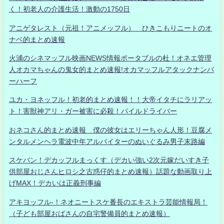
く！初老人の介護生活！激動の1750日
アニゲタレスト（元祖！アニメッフル） ひきこもりニートのオ
ナベ的まとめ速報
火浦のシネマッフル映画NEWS情報ポータブルの杜！オネエ管理
人オカマちゃんの鬼女的まとめ速報!オカマッフルアタックナンバ
ーハーフ
ユカ・ヨネッフル！初老的まとめ速報！！大帝イタチにラリアッ
ト！害獣神アリ・ガー被害に必殺！パイルドライバー
おネコさん的まとめ速報 僕の彼女はエリーちゃん人形！豆腐メ
ンタルメンヘラ電波中年アルバイターのぬいぐるみ男子末路編
スケバン！デカッフルまっくす（デカい強い2次元嫁だいすき子
供部屋おじさんヒロシ之古惑仔的まとめ速報）話題な動画取り上
げMAX！デカいは正義刑事編
アキヨッフル-！ネオニートスケ番長のエキストラ芸能情報局！
（子ども部屋おばさんの自宅警備員的まとめ速報）