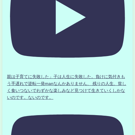
親は子育てに失敗した」子は人生に失敗した。負けに気付きも
う手遅れで逆転一発manなんかありません、 残りの人生、貧し
く食いつないでわずかな楽しみなど見つけて生きていくしかな
いのです。ないのです。