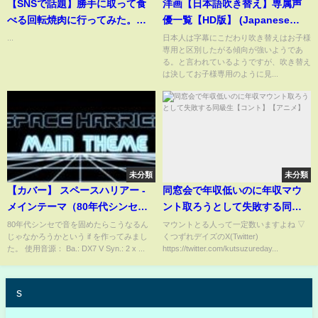
【SNSで話題】勝手に取って食
洋画【日本語吹き替え】専属声
べる回転焼肉に行ってみた。
優一覧【HD版】 (Japanese
#shorts #タケヤキ翔
dubbing voice actors)
...
日本人は字幕にこだわり吹き替えはお子様
専用と区別したがる傾向が強いようであ
る。と言われているようですが、吹き替え
は決してお子様専用のように見...
未分類
未分類
【カバー】 スペースハリアー -
同窓会で年収低いのに年収マウ
メインテーマ（80年代シンセ
ント取ろうとして失敗する同級
ver） / Space Harrier - Main
生【コント】【アニメ】
80年代シンセで音を固めたらこうなるん
マウントとる人って一定数いますよね ▽
じゃなかろうかという if を作ってみまし
くつずれデイズのX(Twitter)
Theme with 80's old synth
た。 使用音源： Ba.: DX7 V Syn.: 2 x ...
https://twitter.com/kutsuzureday...
cover
s