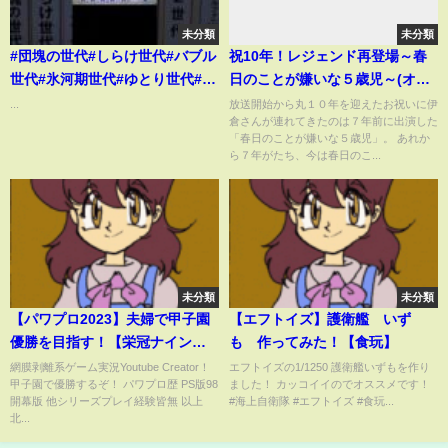
未分類
未分類
#団塊の世代#しらけ世代#バブル
祝10年！レジェンド再登場～春
世代#氷河期世代#ゆとり世代#Z
日のことが嫌いな５歳児～(オー
世代#アルファ世代
ドリーさん、ぜひ会ってほしい
...
放送開始から丸１０年を迎えたお祝いに伊
倉さんが連れてきたのは７年前に出演した
人がいるんです。)
「春日のことが嫌いな５歳児」。 あれか
ら７年がたち、今は春日のこ...
未分類
未分類
【パワプロ2023】夫婦で甲子園
【エフトイズ】護衛艦 いず
優勝を目指す！【栄冠ナイン】
も 作ってみた！【食玩】
#8
網膜剥離系ゲーム実況Youtube Creator！
エフトイズの1/1250 護衛艦いずもを作り
甲子園で優勝するぞ！ パワプロ歴 PS版98
ました！ カッコイイのでオススメです！
開幕版 他シリーズプレイ経験皆無 以上
#海上自衛隊 #エフトイズ #食玩...
北...