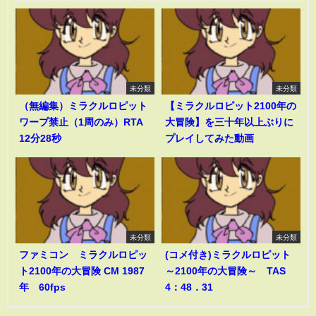
未分類
未分類
（無編集）ミラクルロピット
【ミラクルロピット2100年の
ワープ禁止（1周のみ）RTA
大冒険】を三十年以上ぶりに
12分28秒
プレイしてみた動画
未分類
未分類
ファミコン ミラクルロピッ
(コメ付き)ミラクルロピット
ト2100年の大冒険 CM 1987
～2100年の大冒険～ TAS
年 60fps
4：48．31