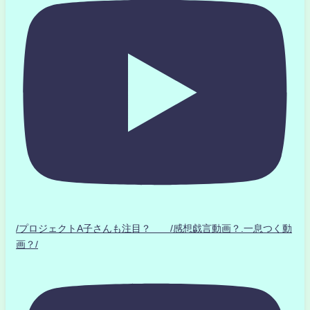
/プロジェクトA子さんも注目？ /感想戯言動画？.一息つく動
画？/