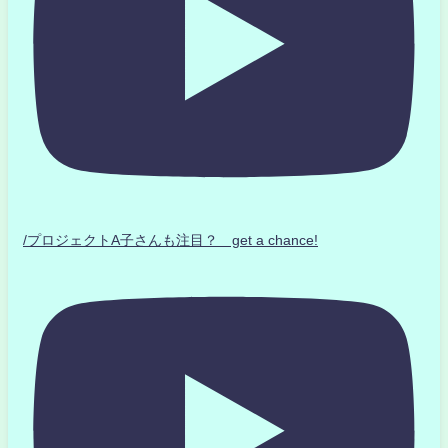
/プロジェクトA子さんも注目？ get a chance!