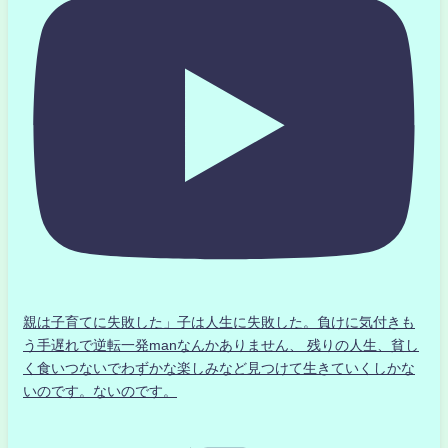
親は子育てに失敗した」子は人生に失敗した。負けに気付きも
う手遅れで逆転一発manなんかありません、 残りの人生、貧し
く食いつないでわずかな楽しみなど見つけて生きていくしかな
いのです。ないのです。