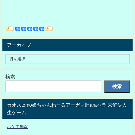
アーカイブ
検索
検索
カオスtomo娘ちゃんねーるアーガマ!Haraハラ!未解決人
生ゲーム
ハゲて無双