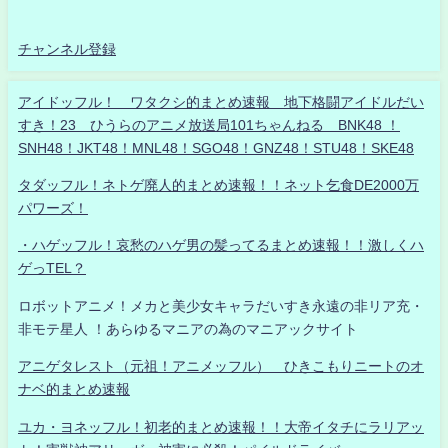
チャンネル登録
アイドッフル！ ワタクシ的まとめ速報 地下格闘アイドルだい
すき！23 ひうらのアニメ放送局101ちゃんねる BNK48 ！
SNH48！JKT48！MNL48！SGO48！GNZ48！STU48！SKE48
タダッフル！ネトゲ廃人的まとめ速報！！ネット乞食DE2000万
パワーズ！
・ハゲッフル！哀愁のハゲ男の髪ってるまとめ速報！！激しくハ
ゲっTEL？
ロボットアニメ！メカと美少女キャラだいすき永遠の非リア充・
非モテ星人 ！あらゆるマニアの為のマニアックサイト
アニゲタレスト（元祖！アニメッフル） ひきこもりニートのオ
ナベ的まとめ速報
ユカ・ヨネッフル！初老的まとめ速報！！大帝イタチにラリアッ