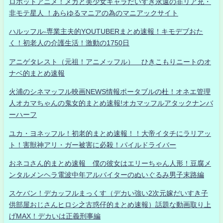
ロボットアニメ！メカと美少女キャラだいすき永遠の非リア充・
非モテ星人 ！あらゆるマニアの為のマニアックサイト
ハルッフル-専業主夫的YOUTUBERまとめ速報！キモデブおた
く！初老人の介護生活！激動の1750日
アニゲタレスト（元祖！アニメッフル） ひきこもりニートのオ
ナベ的まとめ速報
火浦のシネマッフル映画NEWS情報ポータブルの杜！オネエ管理
人オカマちゃんの鬼女的まとめ速報!オカマッフルアタックナンバ
ーハーフ
ユカ・ヨネッフル！初老的まとめ速報！！大帝イタチにラリアッ
ト！害獣神アリ・ガー被害に必殺！パイルドライバー
おネコさん的まとめ速報 僕の彼女はエリーちゃん人形！豆腐メ
ンタルメンヘラ電波中年アルバイターのぬいぐるみ男子末路編
スケバン！デカッフルまっくす（デカい強い2次元嫁だいすき子
供部屋おじさんヒロシ之古惑仔的まとめ速報）話題な動画取り上
げMAX！デカいは正義刑事編