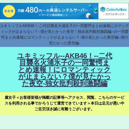
ユキミッフルAKB46！-二代目襲名火浦氷子の一同驚愕まとめ速報にロマンテ
ィックが止まらない？--僕が見たかった夜空！独女批判殺到激闘編--の一同驚
愕まとめ速報にロマンティックが止まらない？-僕の見たかった夜空編--僕の
見たかった星空編-
ユキミッフル--AKB46！--二代
目襲名火浦氷子の一同驚愕ま
とめ速報！にロマンティック
が止まらない？僕が見たかっ
た夜空-独女批判殺到激闘編
腐女子＜お客様皆様が掲載の記事等へアクセス、閲覧、こちらのサービ
スを利用される事でかろうじて運営できています＞本日は足元が悪い中
ご足労頂き誠に有難うございます。