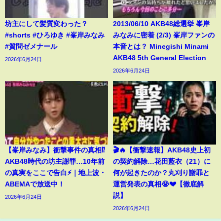
坊主にして髪質変わった？
2013/06/10 AKB48総選挙 峯岸
#shorts #ひろゆき #峯岸みなみ
みなみに密着 (2/3) 峯岸ファンの
#質問ゼメナール
本音とは？ Minegishi Minami
AKB48 5th General Election
2026年6月24日
2026年6月24日
【峯岸みなみ】衝撃事件の真相⁉️
🎬🔥【衝撃速報】AKB48史上初
AKB48時代の坊主謝罪…10年前
の契約解除…花田藍衣（21）に
の真実をここで告白⚡️｜地上波・
何が起きたのか？丸刈り謝罪と
ABEMAで放送中！
運営発表の真相😭💔【徹底解
説】
2026年6月24日
2026年6月24日