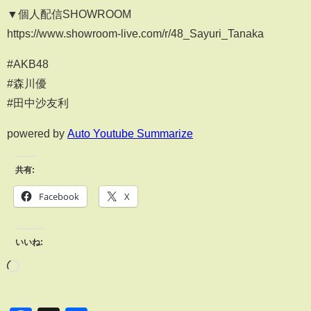
▼個人配信SHOWROOM
https://www.showroom-live.com/r/48_Sayuri_Tanaka
#AKB48
#森川優
#田中沙友利
powered by
Auto Youtube Summarize
共有:
Facebook
X
いいね: