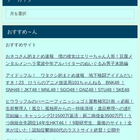
おすすめ～ん
おすすめサイト
おネコさん的まとめ速報 僕の彼女はエリーちゃん人形！豆腐メ
ンタルメンヘラ電波中年アルバイターのぬいぐるみ男子末路編
アイドッフル！ ワタクシ的まとめ速報 地下格闘アイドルだい
すき！23 ひうらのアニメ放送局101ちゃんねる BNK48 ！
SNH48！JKT48！MNL48！SGO48！GNZ48！STU48！SKE48
ヒウラッフルのハーニーフィニッシュゴミ屋敷補完計画 ＜必殺！
生前整理人！孤立し孤独死からの～特殊清掃・遺品整理への道F
完結編＞ キャッシング計1500万返済：厨二病借金3500万円！う
つ病統合失調症14年生HKT46！！9期研究生、最後のサイト！全
米が泣いた！認知症鬱病60代のラストサイト絶賛！公開中