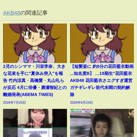
AKB48
の関連記事
2児のシンママ・川栄李奈、大き
【短髪姿に 約9分の花田藍衣動画
な花束を手に“夏休み突入”を報
...知名度B】 …19期生"花田藍衣
告 竹内涼真・高橋愛・丸山礼ら
AKB48 花田藍衣さエグすぎ運営
が反応 4月に俳優・廣瀬智紀との
ガチギレギレ前代未聞の契約解
離婚発表(ABEMA TIMES)
除
2026年7月20日
2026年6月24日