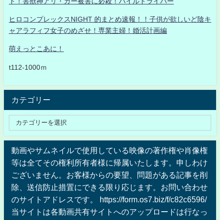
ト！害獣神アリ・ガー被害に必殺！パイルドライバー
ヒロコンプレックスNIGHT 的まとめ速報！！子供が欲しいど陰キ
ャアラフィフ女子のめざせ！専業主婦！婚活計画編
萌えっとこあに！
t112-1000ｍ
カテゴリー
動画やサムネイルで使用している映像の著作権や肖像権
等は全てその権利所有者様に帰属いたします。申しわけ
ございません。お客様からの要望、問題がある記事を削
除、送信防止措置にできる限り応じます。お問い合わせ
のサイトアドレスです。 https://form.os7.biz/f/c82c6596/
当サイトは各動画共有サイトへのアップロードは行なっ