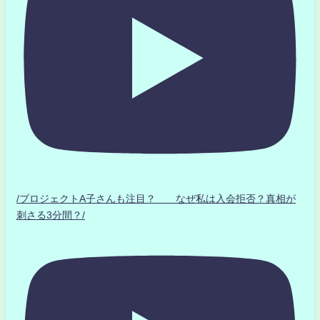
/プロジェクトA子さんも注目？ なぜ私は入会拒否？真相が
刺さる3分間？/