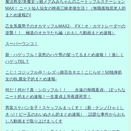
魔法熟女/美魔女ッ娘メグみみちゃんのニートッフルステーション
MAX！ ニート仙人仙女の映画三昧老後生活！（無職孤独居老人的
まとめ速報Z)]
乙女系腐男子のオカマッフルMAX2- FX！オ・カマトレーダーの
逆襲！！ 極道のオカマたち編（おもしろ動画まとめ速報）
スーパーウンコ！
新・ハゲッフル！哀愁のハゲ男の髪ってるまとめ速報！！激しく
ハゲっTEL？
こじ！コジッフル@！-レズっ娘百合ネエ！こじらせ！50独身処
女のBL腐女子的まとめ速報-
何だ！何が？真・シロッフル！！ 永遠の無職童貞- ぼっちな
ニート的まとめ速報！一生童貞上等夜露死苦！
男装スケバン女子！スケッフルまっくす！（新・ナンノひゃくし
きっ!！ビー玉のおいぬさん的まとめ速報） 話題な事件からおも
しろ動画まで取り上げまっくす