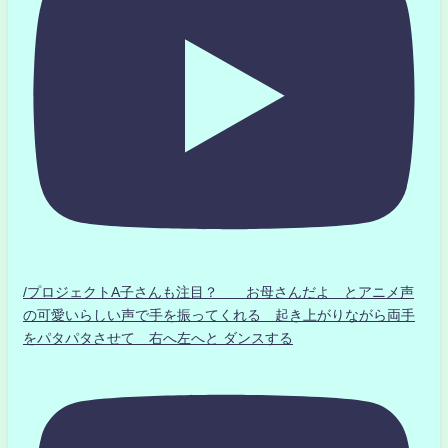
/プロジェクトA子さんも注目？ お母さんだよ とアニメ声
の可愛いらしい声で手を振ってくれる 起き上がりながら両手
をパタパタさせて 右へ左へと ダンスする