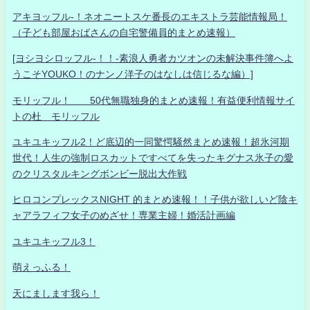
アキヨッフル-！ネオニートスケ番長のエキストラ芸能情報局！
（子ども部屋おばさんの自宅警備員的まとめ速報）
[ヨシヨシロッフル-！！-素浪人勇者カツオンの未解決事件簿へよ
うこそYOUKO！のナンノ洋子のはなしは信じるな編）]
モリッフル！ 50代無職独身的まとめ速報！有益便利情報サイ
トの杜 モリッフル
ユキユキッフル2！ど底辺的一同驚愕騒然まとめ速報！超氷河期
世代！人生の強制ロスカットですべてを失ったキグナス氷子の愛
のクリスタルキングボンビー脱出大作戦
ヒロコンプレックスNIGHT 的まとめ速報！！子供が欲しいど陰キ
ャアラフィフ女子のめざせ！専業主婦！婚活計画編
ユキユキッフル3！
萌えっふる！
天にまします我ら！