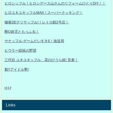
ヒロシッフル！ヒロシデース山さんのリフォームひとりDIY！！
ヒロユキユキッフルMAX！スーパークッキング！
徹夜DEテツヤッフル!！レトロ館2号店！
剛Q超児ともっふる！
ヤナッフル ゲームだいすき6！放送局
ヒウラー総統の野望
三代目 ユキユキッフル 花のひうら組! 見参！
魁!!アイドル塾!
t112
Links