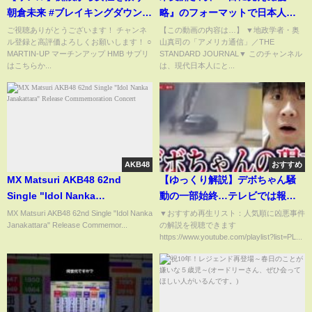
朝倉未来 #ブレイキングダウン #
略』のフォーマットで日本人に
朝倉未来 #rizin #朝倉海
語りかける...｜奥山真司の地政学
ご視聴ありがとうございます！ チャンネ
【この動画の内容は…】 ▼地政学者・奥
ル登録と高評価よろしくお願いします！ ○
山真司の「アメリカ通信」／THE
「アメリカ通信」
MARTIN-UP マーチンアップ HMB サプリ
STANDARD JOURNAL▼ このチャンネル
はこちらか...
は、現代日本人にと...
AKB48
おすすめ
MX Matsuri AKB48 62nd
【ゆっくり解説】デボちゃん騒
Single "Idol Nanka
動の一部始終…テレビでは報道
Janakattara" Release
できない真実
MX Matsuri AKB48 62nd Single "Idol Nanka
▼おすすめ再生リスト：人気順に凶悪事件
Janakattara" Release Commemor...
の解説を視聴できます
Commemoration Concert
https://www.youtube.com/playlist?list=PL...