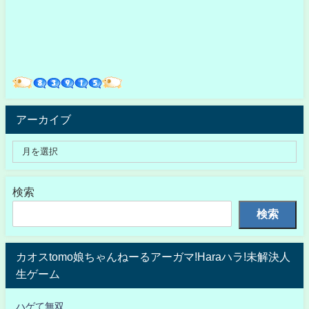
アーカイブ
検索
検索
カオスtomo娘ちゃんねーるアーガマ!Haraハラ!未解決人
生ゲーム
ハゲて無双