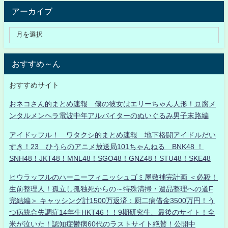
アーカイブ
おすすめ～ん
おすすめサイト
おネコさん的まとめ速報 僕の彼女はエリーちゃん人形！豆腐メ
ンタルメンヘラ電波中年アルバイターのぬいぐるみ男子末路編
アイドッフル！ ワタクシ的まとめ速報 地下格闘アイドルだい
すき！23 ひうらのアニメ放送局101ちゃんねる BNK48 ！
SNH48！JKT48！MNL48！SGO48！GNZ48！STU48！SKE48
ヒウラッフルのハーニーフィニッシュゴミ屋敷補完計画 ＜必殺！
生前整理人！孤立し孤独死からの～特殊清掃・遺品整理への道F
完結編＞ キャッシング計1500万返済：厨二病借金3500万円！う
つ病統合失調症14年生HKT46！！9期研究生、最後のサイト！全
米が泣いた！認知症鬱病60代のラストサイト絶賛！公開中