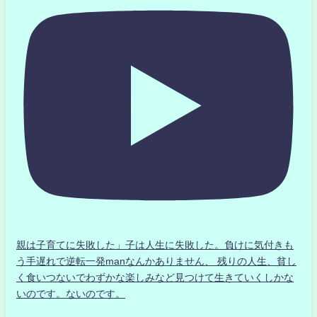
親は子育てに失敗した」子は人生に失敗した。負けに気付きも
う手遅れで逆転一発manなんかありません、 残りの人生、貧し
く食いつないでわずかな楽しみなど見つけて生きていくしかな
いのです。ないのです。