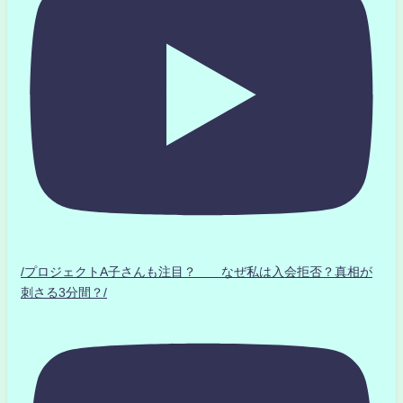
/プロジェクトA子さんも注目？ なぜ私は入会拒否？真相が
刺さる3分間？/