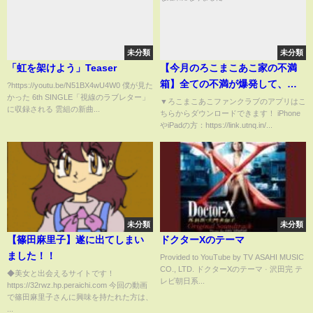
未分類
未分類
「虹を架けよう」Teaser
【今月のろこまこあこ家の不満
箱】全ての不満が爆発して、今
?https://youtu.be/N51BX4wU4W0 僕が見た
かった 6th SINGLE「視線のラブレター」
月の不満箱は過去一最悪な結果
▼ろこまこあこファンクラブのアプリはこ
に収録される 雲組の新曲...
ちらからダウンロードできます！ iPhone
になりました…
やiPadの方：https://link.utnq.in/...
未分類
未分類
【篠田麻里子】遂に出てしまい
ドクターXのテーマ
ました！！
Provided to YouTube by TV ASAHI MUSIC
CO., LTD. ドクターXのテーマ · 沢田完 テ
◆美女と出会えるサイトです！
レビ朝日系...
https://32rwz.hp.peraichi.com 今回の動画
で篠田麻里子さんに興味を持たれた方は、
...