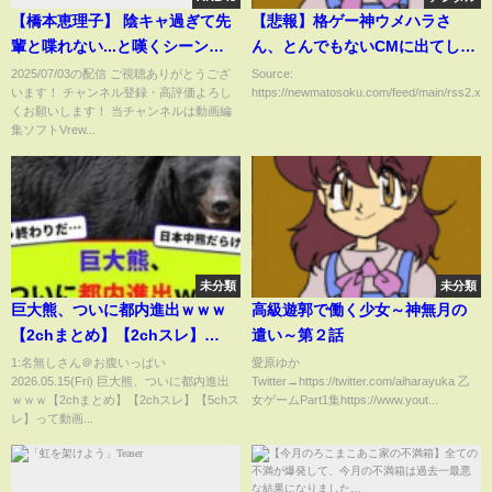
【橋本恵理子】 陰キャ過ぎて先
【悲報】格ゲー神ウメハラさ
輩と喋れない...と嘆くシーン
ん、とんでもないCMに出てしま
【AKB48】
う
2025/07/03の配信 ご視聴ありがとうござ
Source:
います！ チャンネル登録・高評価よろし
https://newmatosoku.com/feed/main/rss2.xml.
くお願いします！ 当チャンネルは動画編
集ソフトVrew...
未分類
未分類
巨大熊、ついに都内進出ｗｗｗ
高級遊郭で働く少女～神無月の
【2chまとめ】【2chスレ】
遣い～第２話
【5chスレ】
1:名無しさん＠お腹いっぱい
愛原ゆか
2026.05.15(Fri) 巨大熊、ついに都内進出
Twitter→https://twitter.com/aiharayuka 乙
ｗｗｗ【2chまとめ】【2chスレ】【5chス
女ゲームPart1集https://www.yout...
レ】って動画...