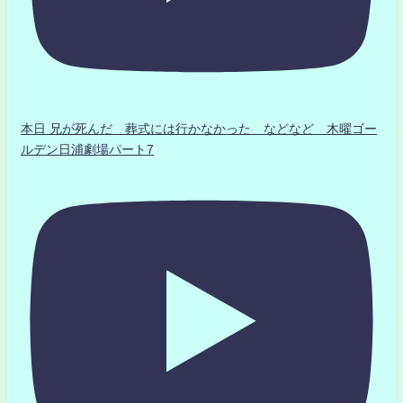
本日 兄が死んだ 葬式には行かなかった などなど 木曜ゴー
ルデン日浦劇場パート7