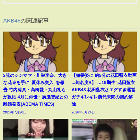
AKB48
の関連記事
2児のシンママ・川栄李奈、大き
【短髪姿に 約9分の花田藍衣動画
な花束を手に“夏休み突入”を報
...知名度B】 …19期生"花田藍衣
告 竹内涼真・高橋愛・丸山礼ら
AKB48 花田藍衣さエグすぎ運営
が反応 4月に俳優・廣瀬智紀との
ガチギレギレ前代未聞の契約解
離婚発表(ABEMA TIMES)
除
2026年7月20日
2026年6月24日