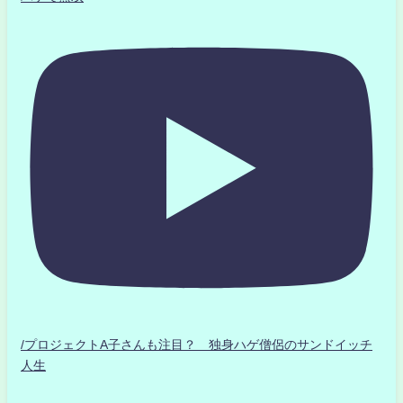
/プロジェクトA子さんも注目？ 独身ハゲ僧侶のサンドイッチ
人生