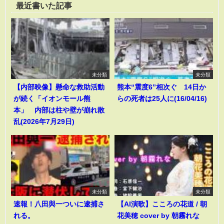
最近書いた記事
未分類
未分類
【内部映像】懸命な救助活動
熊本“震度6”相次ぐ 14日か
が続く「イオンモール熊
らの死者は25人に(16/04/16)
本」 内部は柱や壁が崩れ散
乱(2026年7月29日)
未分類
未分類
速報！八田與一ついに逮捕さ
【AI演歌】こころの花道 / 朝
れる。
花美穂 cover by 朝霧れな