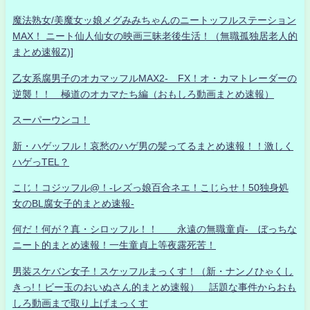
魔法熟女/美魔女ッ娘メグみみちゃんのニートッフルステーション
MAX！ ニート仙人仙女の映画三昧老後生活！（無職孤独居老人的
まとめ速報Z)]
乙女系腐男子のオカマッフルMAX2- FX！オ・カマトレーダーの
逆襲！！ 極道のオカマたち編（おもしろ動画まとめ速報）
スーパーウンコ！
新・ハゲッフル！哀愁のハゲ男の髪ってるまとめ速報！！激しく
ハゲっTEL？
こじ！コジッフル@！-レズっ娘百合ネエ！こじらせ！50独身処
女のBL腐女子的まとめ速報-
何だ！何が？真・シロッフル！！ 永遠の無職童貞- ぼっちな
ニート的まとめ速報！一生童貞上等夜露死苦！
男装スケバン女子！スケッフルまっくす！（新・ナンノひゃくし
きっ!！ビー玉のおいぬさん的まとめ速報） 話題な事件からおも
しろ動画まで取り上げまっくす