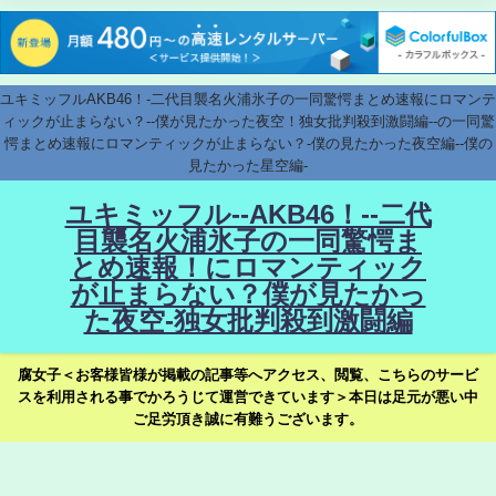
ユキミッフルAKB46！-二代目襲名火浦氷子の一同驚愕まとめ速報にロマンテ
ィックが止まらない？--僕が見たかった夜空！独女批判殺到激闘編--の一同驚
愕まとめ速報にロマンティックが止まらない？-僕の見たかった夜空編--僕の
見たかった星空編-
ユキミッフル--AKB46！--二代
目襲名火浦氷子の一同驚愕ま
とめ速報！にロマンティック
が止まらない？僕が見たかっ
た夜空-独女批判殺到激闘編
腐女子＜お客様皆様が掲載の記事等へアクセス、閲覧、こちらのサービ
スを利用される事でかろうじて運営できています＞本日は足元が悪い中
ご足労頂き誠に有難うございます。