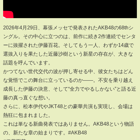
2026年4月29日、幕張メッセで発表されたAKB48の68thシ
ングル。その中心に立つのは、前作に続き2作連続でセンタ
ーに抜擢された伊藤百花。そしてもう一人、わずか14歳で
選抜入りを果たした近藤沙樹という新星の存在が、大きな
話題を呼んでいます。
かつてない世代交代の波が押し寄せる中、彼女たちはどん
な覚悟でこの舞台に立っているのか――。不安を乗り越え
成長した伊藤の決意、そして“全力でやるしかない”と語る近
藤の真っ直ぐな想い。
さらに、松本伊代やJKT48との豪華共演も実現し、会場は
熱狂に包まれました。
これは単なる新曲発表ではありません。AKB48という物語
の、新たな章の始まりです。#AKB48