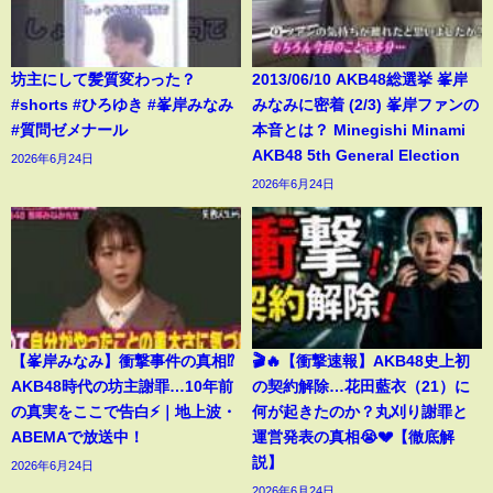
坊主にして髪質変わった？
2013/06/10 AKB48総選挙 峯岸
#shorts #ひろゆき #峯岸みなみ
みなみに密着 (2/3) 峯岸ファンの
#質問ゼメナール
本音とは？ Minegishi Minami
AKB48 5th General Election
2026年6月24日
2026年6月24日
【峯岸みなみ】衝撃事件の真相⁉️
🎬🔥【衝撃速報】AKB48史上初
AKB48時代の坊主謝罪…10年前
の契約解除…花田藍衣（21）に
の真実をここで告白⚡️｜地上波・
何が起きたのか？丸刈り謝罪と
ABEMAで放送中！
運営発表の真相😭💔【徹底解
説】
2026年6月24日
2026年6月24日