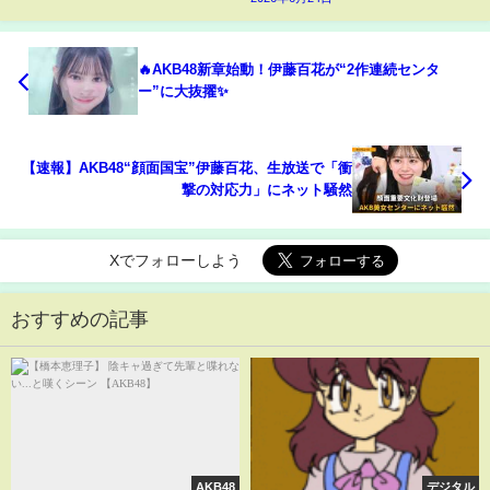
🔥AKB48新章始動！伊藤百花が“2作連続センタ
ー”に大抜擢✨
【速報】AKB48“顔面国宝”伊藤百花、生放送で「衝
撃の対応力」にネット騒然
Xでフォローしよう
おすすめの記事
AKB48
デジタル