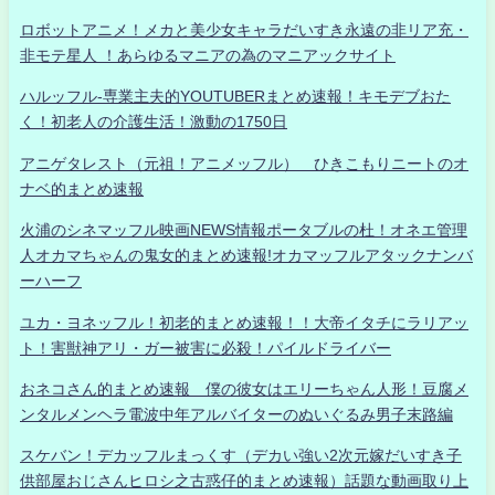
ロボットアニメ！メカと美少女キャラだいすき永遠の非リア充・
非モテ星人 ！あらゆるマニアの為のマニアックサイト
ハルッフル-専業主夫的YOUTUBERまとめ速報！キモデブおた
く！初老人の介護生活！激動の1750日
アニゲタレスト（元祖！アニメッフル） ひきこもりニートのオ
ナベ的まとめ速報
火浦のシネマッフル映画NEWS情報ポータブルの杜！オネエ管理
人オカマちゃんの鬼女的まとめ速報!オカマッフルアタックナンバ
ーハーフ
ユカ・ヨネッフル！初老的まとめ速報！！大帝イタチにラリアッ
ト！害獣神アリ・ガー被害に必殺！パイルドライバー
おネコさん的まとめ速報 僕の彼女はエリーちゃん人形！豆腐メ
ンタルメンヘラ電波中年アルバイターのぬいぐるみ男子末路編
スケバン！デカッフルまっくす（デカい強い2次元嫁だいすき子
供部屋おじさんヒロシ之古惑仔的まとめ速報）話題な動画取り上