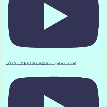
/プロジェクトA子さんも注目？ get a chance!