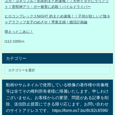
ユカ・ヨネッフル！初老的まとめ速報！！大帝イタチにラリアッ
ト！害獣神アリ・ガー被害に必殺！パイルドライバー
ヒロコンプレックスNIGHT 的まとめ速報！！子供が欲しいど陰キ
ャアラフィフ女子のめざせ！専業主婦！婚活計画編
萌えっとこあに！
t112-1000ｍ
カテゴリー
動画やサムネイルで使用している映像の著作権や肖像権
等は全てその権利所有者様に帰属いたします。申しわけ
ございません。お客様からの要望、問題がある記事を削
除、送信防止措置にできる限り応じます。お問い合わせ
のサイトアドレスです。 https://form.os7.biz/f/c82c6596/