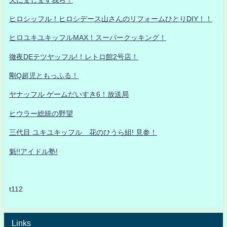
ヒロシッフル！ヒロシデース山さんのリフォームひとりDIY！！
ヒロユキユキッフルMAX！スーパークッキング！
徹夜DEテツヤッフル!！レトロ館2号店！
剛Q超児ともっふる！
ヤナッフル ゲームだいすき6！放送局
ヒウラー総統の野望
三代目 ユキユキッフル 花のひうら組! 見参！
魁!!アイドル塾!
t112
Links