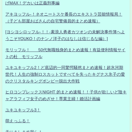
げMAX！デカいは正義刑事編
アキヨッフル-！ネオニートスケ番長のエキストラ芸能情報局！
（子ども部屋おばさんの自宅警備員的まとめ速報）
[ヨシヨシロッフル-！！-素浪人勇者カツオンの未解決事件簿へよ
うこそYOUKO！のナンノ洋子のはなしは信じるな編）]
モリッフル！ 50代無職独身的まとめ速報！有益便利情報サイ
トの杜 モリッフル
ユキユキッフル2！ど底辺的一同驚愕騒然まとめ速報！超氷河期
世代！人生の強制ロスカットですべてを失ったキグナス氷子の愛
のクリスタルキングボンビー脱出大作戦
ヒロコンプレックスNIGHT 的まとめ速報！！子供が欲しいど陰キ
ャアラフィフ女子のめざせ！専業主婦！婚活計画編
ユキユキッフル3！
萌えっふる！
天にまします我ら！