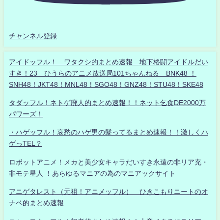
チャンネル登録
アイドッフル！ ワタクシ的まとめ速報 地下格闘アイドルだい
すき！23 ひうらのアニメ放送局101ちゃんねる BNK48 ！
SNH48！JKT48！MNL48！SGO48！GNZ48！STU48！SKE48
タダッフル！ネトゲ廃人的まとめ速報！！ネット乞食DE2000万
パワーズ！
・ハゲッフル！哀愁のハゲ男の髪ってるまとめ速報！！激しくハ
ゲっTEL？
ロボットアニメ！メカと美少女キャラだいすき永遠の非リア充・
非モテ星人 ！あらゆるマニアの為のマニアックサイト
アニゲタレスト（元祖！アニメッフル） ひきこもりニートのオ
ナベ的まとめ速報