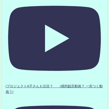
/プロジェクトA子さんも注目？ /感想戯言動画？.一息つく動
画？/