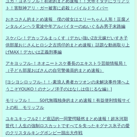
ユカ・ヨネッフル！初老的まとめ速報！！大帝イタチにラリアッ
ト！害獣神アリ・ガー被害に必殺！パイルドライバー
おネコさん的まとめ速報 僕の彼女はエリーちゃん人形！豆腐メ
ンタルメンヘラ電波中年アルバイターのぬいぐるみ男子末路編
スケバン！デカッフルまっくす（デカい強い2次元嫁だいすき子
供部屋おじさんヒロシ之古惑仔的まとめ速報）話題な動画取り上
げMAX！デカいは正義刑事編
アキヨッフル-！ネオニートスケ番長のエキストラ芸能情報局！
（子ども部屋おばさんの自宅警備員的まとめ速報）
[ヨシヨシロッフル-！！-素浪人勇者カツオンの未解決事件簿へよ
うこそYOUKO！のナンノ洋子のはなしは信じるな編）]
モリッフル！ 50代無職独身的まとめ速報！有益便利情報サイ
トの杜 モリッフル
ユキユキッフル2！ど底辺的一同驚愕騒然まとめ速報！超氷河期
世代！人生の強制ロスカットですべてを失ったキグナス氷子の愛
のクリスタルキングボンビー脱出大作戦