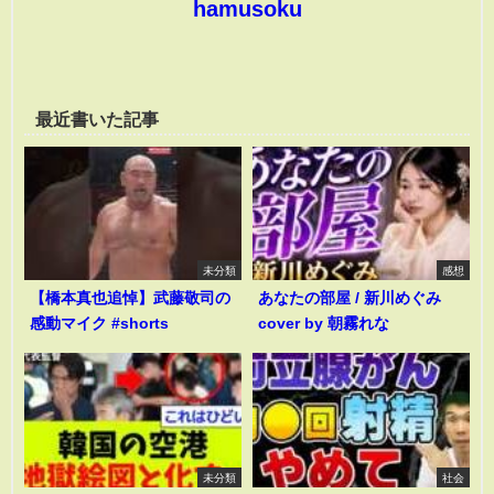
hamusoku
最近書いた記事
未分類
感想
【橋本真也追悼】武藤敬司の
あなたの部屋 / 新川めぐみ
感動マイク #shorts
cover by 朝霧れな
未分類
社会