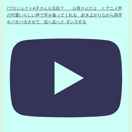
/プロジェクトA子さんも注目？ お母さんだよ とアニメ声
の可愛いらしい声で手を振ってくれる 起き上がりながら両手
をパタパタさせて 右へ左へと ダンスする