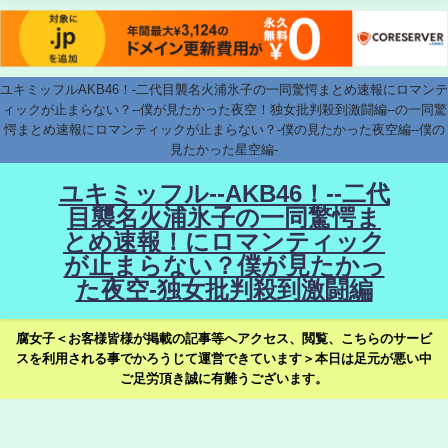
ユキミッフルAKB46！-二代目襲名火浦氷子の一同驚愕まとめ速報にロマンテ
ィックが止まらない？--僕が見たかった夜空！独女批判殺到激闘編--の一同驚
愕まとめ速報にロマンティックが止まらない？-僕の見たかった夜空編--僕の
見たかった星空編-
ユキミッフル--AKB46！--二代
目襲名火浦氷子の一同驚愕ま
とめ速報！にロマンティック
が止まらない？僕が見たかっ
た夜空-独女批判殺到激闘編
腐女子＜お客様皆様が掲載の記事等へアクセス、閲覧、こちらのサービ
スを利用される事でかろうじて運営できています＞本日は足元が悪い中
ご足労頂き誠に有難うございます。