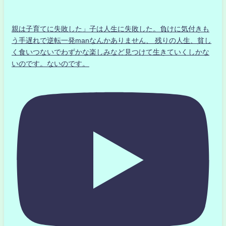
親は子育てに失敗した」子は人生に失敗した。負けに気付きも
う手遅れで逆転一発manなんかありません、 残りの人生、貧し
く食いつないでわずかな楽しみなど見つけて生きていくしかな
いのです。ないのです。