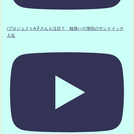
/プロジェクトA子さんも注目？ 独身ハゲ僧侶のサンドイッチ
人生