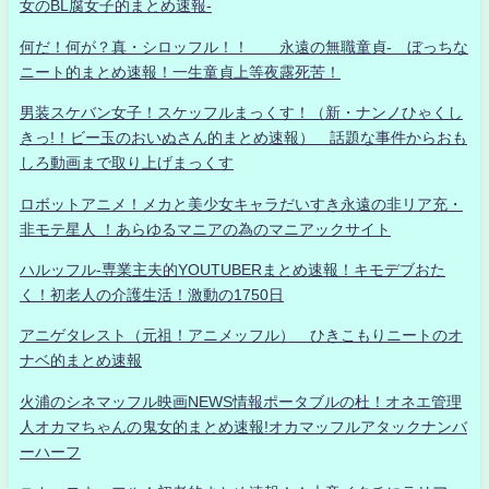
女のBL腐女子的まとめ速報-
何だ！何が？真・シロッフル！！ 永遠の無職童貞- ぼっちな
ニート的まとめ速報！一生童貞上等夜露死苦！
男装スケバン女子！スケッフルまっくす！（新・ナンノひゃくし
きっ!！ビー玉のおいぬさん的まとめ速報） 話題な事件からおも
しろ動画まで取り上げまっくす
ロボットアニメ！メカと美少女キャラだいすき永遠の非リア充・
非モテ星人 ！あらゆるマニアの為のマニアックサイト
ハルッフル-専業主夫的YOUTUBERまとめ速報！キモデブおた
く！初老人の介護生活！激動の1750日
アニゲタレスト（元祖！アニメッフル） ひきこもりニートのオ
ナベ的まとめ速報
火浦のシネマッフル映画NEWS情報ポータブルの杜！オネエ管理
人オカマちゃんの鬼女的まとめ速報!オカマッフルアタックナンバ
ーハーフ