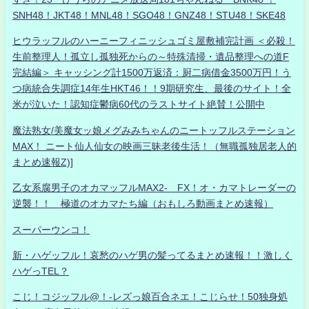
SNH48！JKT48！MNL48！SGO48！GNZ48！STU48！SKE48
ヒウラッフルのハーニーフィニッシュゴミ屋敷補完計画 ＜必殺！
生前整理人！孤立し孤独死からの～特殊清掃・遺品整理への道F
完結編＞ キャッシング計1500万返済：厨二病借金3500万円！う
つ病統合失調症14年生HKT46！！9期研究生、最後のサイト！全
米が泣いた！認知症鬱病60代のラストサイト絶賛！公開中
魔法熟女/美魔女ッ娘メグみみちゃんのニートッフルステーション
MAX！ ニート仙人仙女の映画三昧老後生活！（無職孤独居老人的
まとめ速報Z)]
乙女系腐男子のオカマッフルMAX2- FX！オ・カマトレーダーの
逆襲！！ 極道のオカマたち編（おもしろ動画まとめ速報）
スーパーウンコ！
新・ハゲッフル！哀愁のハゲ男の髪ってるまとめ速報！！激しく
ハゲっTEL？
こじ！コジッフル@！-レズっ娘百合ネエ！こじらせ！50独身処