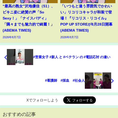
“最高の熟女”沢地優佳（51）、
「いつもと違う雰囲気でかわい
ビキニ姿に絶賛の声「So
い」リコリコキャラが和装で登
Sexy！」「ナイスバディ」
場！『リコリス・リコイル』
「隅々までも魅力的で綺麗！」
POP UP STOREが8月28日開幕
(ABEMA TIMES)
(ABEMA TIMES)
2026年8月7日
2026年8月7日
#営業女子 #新人 と #ベテラン の #電話応対 の違い
#看護師 #採血 #社会人
Xでフォローしよう
おすすめの記事