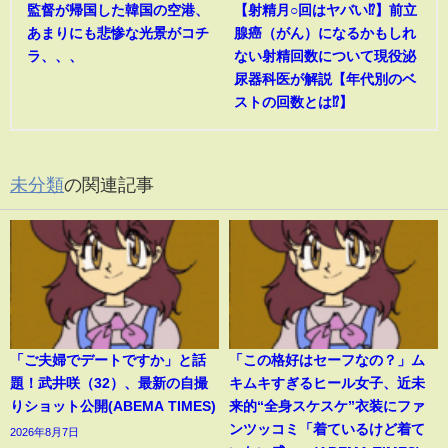
監督が帰国した韓国の空港、
【射精月○回はヤバい⁉︎】前立
あまりにも悲惨な光景がコチ
腺癌（がん）になるかもしれ
ラ、、、
ない射精回数について現役泌
尿器科医が解説【年代別のベ
ストの回数とは⁉︎】
未分類
の関連記事
「ご夫婦でデートですか」と話
「この格好はセーフなの？」ム
題！武井咲（32）、最新の自撮
キムキすぎるヒール女子、近未
りショット公開(ABEMA TIMES)
来的“全身スケスケ”衣装にファ
ンツッコミ「着ているけど着て
2026年8月7日