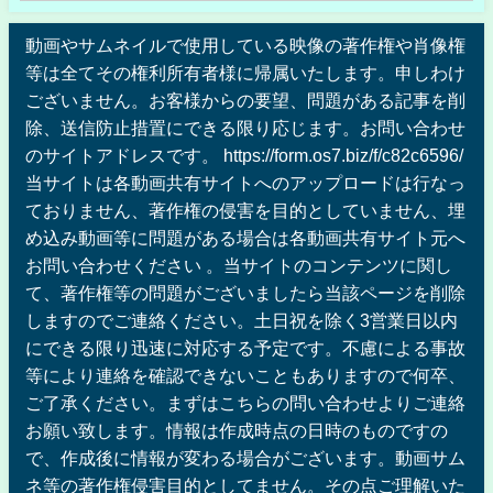
動画やサムネイルで使用している映像の著作権や肖像権
等は全てその権利所有者様に帰属いたします。申しわけ
ございません。お客様からの要望、問題がある記事を削
除、送信防止措置にできる限り応じます。お問い合わせ
のサイトアドレスです。 https://form.os7.biz/f/c82c6596/
当サイトは各動画共有サイトへのアップロードは行なっ
ておりません、著作権の侵害を目的としていません、埋
め込み動画等に問題がある場合は各動画共有サイト元へ
お問い合わせください 。当サイトのコンテンツに関し
て、著作権等の問題がございましたら当該ページを削除
しますのでご連絡ください。土日祝を除く3営業日以内
にできる限り迅速に対応する予定です。不慮による事故
等により連絡を確認できないこともありますので何卒、
ご了承ください。まずはこちらの問い合わせよりご連絡
お願い致します。情報は作成時点の日時のものですの
で、作成後に情報が変わる場合がございます。動画サム
ネ等の著作権侵害目的としてません。その点ご理解いた