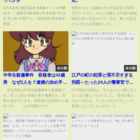
#乃木坂46 #賀喜遥香 #遠藤さくら #川﨑
世間を大きく震撼させた中居正広の9000
桜 #一ノ瀬美空 #林瑠奈 #弓木奈於 #小川
万円トラブル。それに付随して中居の薬物
彩 井上和 中西アルノ 池田瑛紗 岡本姫奈
疑惑も取り沙汰されているが、数々の証言
菅原...
からそれもほぼ確定してし...
未分類
未分類
中学生殺傷事件 容疑者は43歳
江戸の町の犯罪と理不尽すぎる
男 なぜ2人を？逮捕の決め手は
刑罰～たった24人の警察官で江
【スーパーJチャンネル】(2024
戸の治安を守れた闇の事情
北九州市の中学生殺傷事件で急展開で
江戸時代の刑罰は、今とはくらべ物になら
す。近くに住む43歳の男が逮捕され、容
ないほど厳しいものでした。 現代の私た
年12月19日)
疑を認めています。容疑者の自宅前から報
ちからすれば、たったそれだけのことで、
告です。 （山木翔遥アナウ...
死罪になってしまうのか、と...