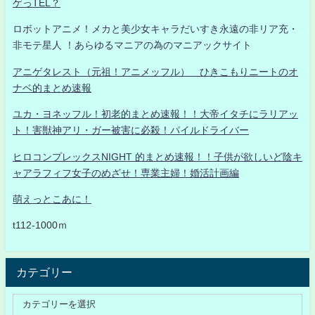
ゲっTEL？
ロボットアニメ！メカと美少女キャラだいすき永遠の非リア充・
非モテ星人 ！あらゆるマニアの為のマニアックサイト
アニゲタレスト（元祖！アニメッフル） ひきこもりニートのオ
ナベ的まとめ速報
ユカ・ヨネッフル！初老的まとめ速報！！大帝イタチにラリアッ
ト！害獣神アリ・ガー被害に必殺！パイルドライバー
ヒロコンプレックスNIGHT 的まとめ速報！！子供が欲しいど陰キ
ャアラフィフ女子のめざせ！専業主婦！婚活計画編
萌えっとこあに！
t112-1000ｍ
カテゴリー