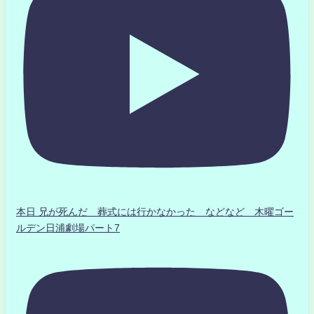
本日 兄が死んだ 葬式には行かなかった などなど 木曜ゴー
ルデン日浦劇場パート7