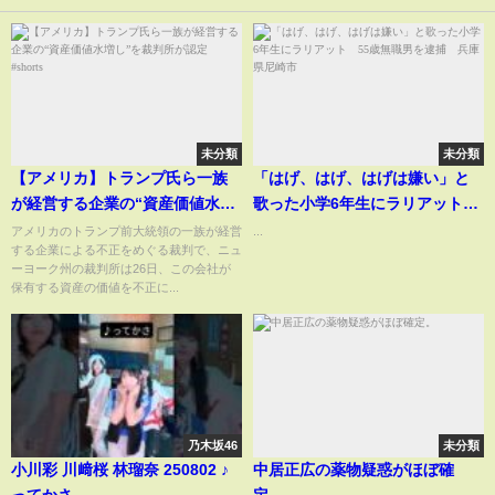
未分類
未分類
【アメリカ】トランプ氏ら一族
「はげ、はげ、はげは嫌い」と
が経営する企業の“資産価値水増
歌った小学6年生にラリアット
し”を裁判所が認定 #shorts
55歳無職男を逮捕 兵庫県尼崎
アメリカのトランプ前大統領の一族が経営
...
する企業による不正をめぐる裁判で、ニュ
市
ーヨーク州の裁判所は26日、この会社が
保有する資産の価値を不正に...
乃木坂46
未分類
小川彩 川﨑桜 林瑠奈 250802 ♪
中居正広の薬物疑惑がほぼ確
ってかさ
定。