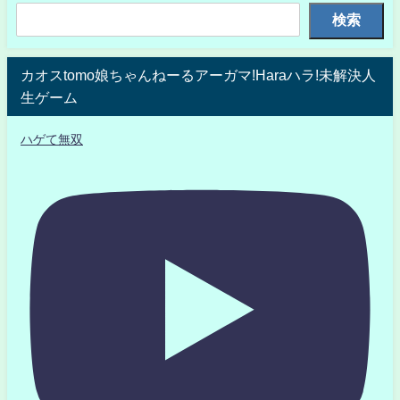
検索
カオスtomo娘ちゃんねーるアーガマ!Haraハラ!未解決人
生ゲーム
ハゲて無双