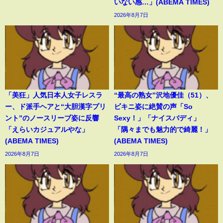
いない感…」(ABEMA TIMES)
2026年8月7日
「美狂」人気日本人女子レスラ
“最高の熟女”沢地優佳（51）、
ー、ド派手ヘアと“大胆漢字プリ
ビキニ姿に絶賛の声「So
ント”のノースリーブ姿に反響
Sexy！」「ナイスバディ」
「えらいカジュアルやな」
「隅々までも魅力的で綺麗！」
(ABEMA TIMES)
(ABEMA TIMES)
2026年8月7日
2026年8月7日