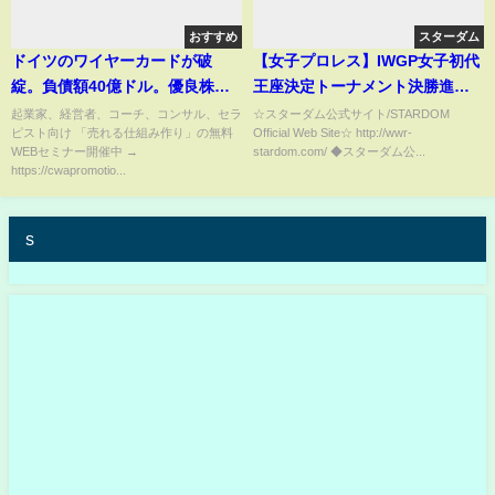
おすすめ
スターダム
ドイツのワイヤーカードが破
【女子プロレス】IWGP女子初代
綻。負債額40億ドル。優良株で
王座決定トーナメント決勝進出
構成するＤＡＸ銘柄で初の破
ならず、悔し涙の林下詩美【ス
起業家、経営者、コーチ、コンサル、セラ
☆スターダム公式サイト/STARDOM
ピスト向け 「売れる仕組み作り」の無料
Official Web Site☆ http://wwr-
綻。なぜ、ドイツのフィンテッ
ターダム】
WEBセミナー開催中 →
stardom.com/ ◆スターダム公...
ク企業で時価総額トップだった
https://cwapromotio...
wirecardは破産したのか？マレ
ーシアより解説
s