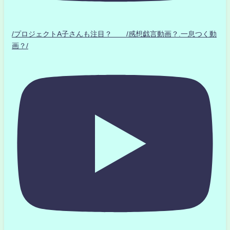
/プロジェクトA子さんも注目？ /感想戯言動画？.一息つく動
画？/