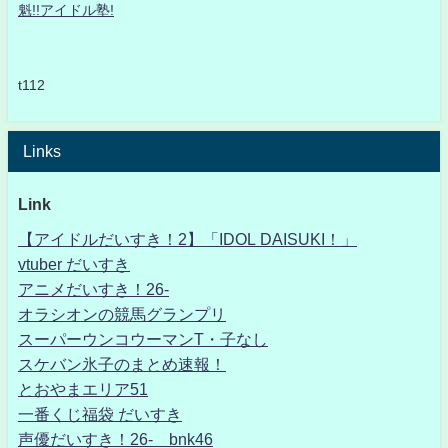
魁!!アイドル塾!
t112
Links
Link
【アイドルだいすき！2】「IDOL DAISUKI！」
vtuber だいすき
アニメだいすき！26-
オラシオンの競馬グランプリ
スーパーウンコウーマンT・子なし
スケバン氷子のまとめ速報！
とおやまエリア51
一番くじ福袋 だいすき
声優だいすき！26- bnk46