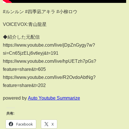
#ルンルン #四季凪アキラ #小柳ロウ
VOICEVOX:青山龍星
◆紹介した元配信
https://www.youtube.com/live/jDpZnGygy7w?
si=Cn65jzELj6vtleyj&t=191
https://www.youtube.com/live/hpUETzh7pGs?
feature=share&t=605
https://www.youtube.com/live/R2OvdoAbtNg?
feature=share&t=202
powered by
Auto Youtube Summarize
共有:
Facebook
X