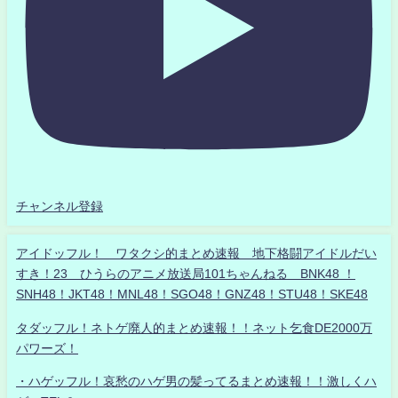
チャンネル登録
アイドッフル！ ワタクシ的まとめ速報 地下格闘アイドルだい
すき！23 ひうらのアニメ放送局101ちゃんねる BNK48 ！
SNH48！JKT48！MNL48！SGO48！GNZ48！STU48！SKE48
タダッフル！ネトゲ廃人的まとめ速報！！ネット乞食DE2000万
パワーズ！
・ハゲッフル！哀愁のハゲ男の髪ってるまとめ速報！！激しくハ