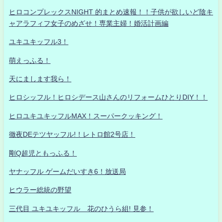
ヒロコンプレックスNIGHT 的まとめ速報！！子供が欲しいど陰キ
ャアラフィフ女子のめざせ！専業主婦！婚活計画編
ユキユキッフル3！
萌えっふる！
天にまします我ら！
ヒロシッフル！ヒロシデース山さんのリフォームひとりDIY！！
ヒロユキユキッフルMAX！スーパークッキング！
徹夜DEテツヤッフル!！レトロ館2号店！
剛Q超児ともっふる！
ヤナッフル ゲームだいすき6！放送局
ヒウラー総統の野望
三代目 ユキユキッフル 花のひうら組! 見参！