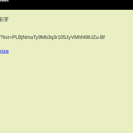
力彩芽
ist?list=PLBjNmaTy9Mb3q3r105JyVMhf49lUZu-Bf
rize