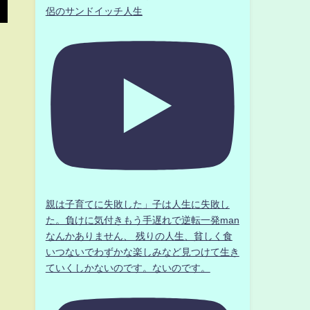
侶のサンドイッチ人生
親は子育てに失敗した」子は人生に失敗し
た。負けに気付きもう手遅れで逆転一発man
なんかありません、 残りの人生、貧しく食
いつないでわずかな楽しみなど見つけて生き
ていくしかないのです。ないのです。