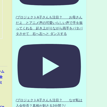
/プロジェクトA子さんも注目？ お母さん
だよ とアニメ声の可愛いらしい声で手を振
ってくれる 起き上がりながら両手をパタパ
タさせて 右へ左へと ダンスする
キム
全
ミ
」
/プロジェクトA子さんも注目？ なぜ私は
入会拒否？真相が刺さる3分間？/