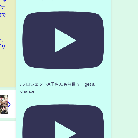
ビキ
「ナ
的で
い」
『リ
/プロジェクトA子さんも注目？ get a
chance!