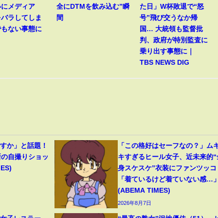
いにメディア
全にDTMを飲み込む”瞬
た日」W杯敗退で“怒
をバラしてしま
間
号”飛び交うなか帰
でもない事態に
国… 大統領も監督批
判、政府が特別監査に
乗り出す事態に｜
TBS NEWS DIG
ですか」と話題！
「この格好はセーフなの？」ム
新の自撮りショッ
キすぎるヒール女子、近未来的“
ES)
身スケスケ”衣装にファンツッコ
「着ているけど着ていない感…
(ABEMA TIMES)
2026年8月7日