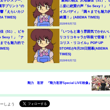
人女子レスラー、
“最高の熟女”沢地優佳（51）、
漢字プリント”の
ニ姿に絶賛の声「So Sexy！」
反響「えらいカジ
イスバディ」「隅々までも魅力
 TIMES)
綺麗！」(ABEMA TIMES)
2026年8月7日
佳（51）、ビキ
「いつもと違う雰囲気でかわい
 Sexy！」「ナ
リコリコキャラが和装で登場！
々までも魅力的で
コリス・リコイル』POP UP
MES)
STOREが8月28日開幕(ABEMA
TIMES)
2026年8月7日
剛力 彩芽 『剛力彩芽Special LIVE映像』
ローしよう