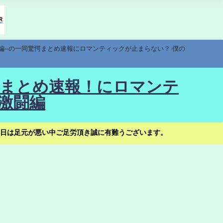
編--の一同驚愕まとめ速報にロマンティックが止まらない？-僕の
驚愕まとめ速報！にロマンテ
激闘編
日は足元が悪い中ご足労頂き誠に有難うございます。