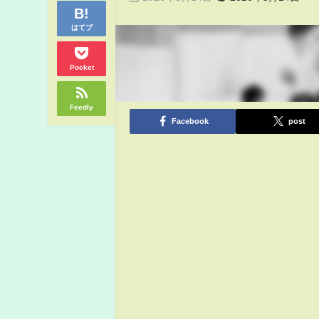
はてブ
Pocket
Feedly
Facebook
post