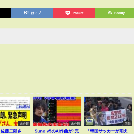
はてブ
Pocket
Feedly
未分類
未分類
国際
】佐藤二朗さ
Suno v5のAI作曲が“完
「韓国サッカーが消え