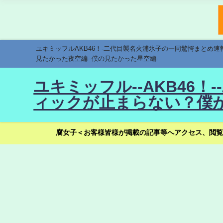
ユキミッフルAKB46！-二代目襲名火浦氷子の一同驚愕まとめ
見たかった夜空編--僕の見たかった星空編-
ユキミッフル--AKB46
ィックが止まらない？僕が
腐女子＜お客様皆様が掲載の記事等へアクセス、閲覧