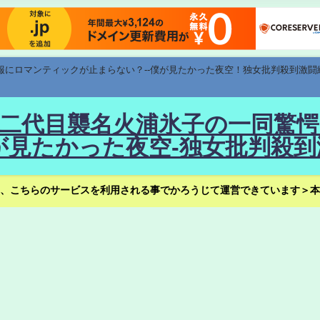
速報にロマンティックが止まらない？--僕が見たかった夜空！独女批判殺到激闘
！--二代目襲名火浦氷子の一同
見たかった夜空-独女批判殺到
、こちらのサービスを利用される事でかろうじて運営できています＞本