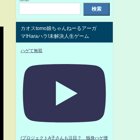
検索
カオスtomo娘ちゃんねーるアーガ
マ!Haraハラ!未解決人生ゲーム
ハゲて無双
/プロジェクトA子さんも注目？ 独身ハゲ僧