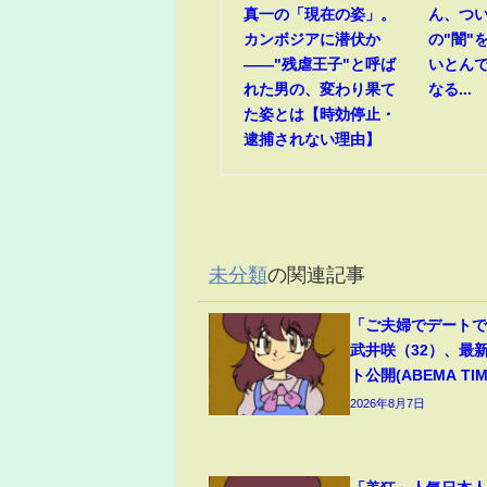
真一の「現在の姿」。
ん、つ
カンボジアに潜伏か
の"闇"
――"残虐王子"と呼ば
いとん
れた男の、変わり果て
なる...
た姿とは【時効停止・
逮捕されない理由】
未分類
の関連記事
「ご夫婦でデート
武井咲（32）、最
ト公開(ABEMA TIM
2026年8月7日