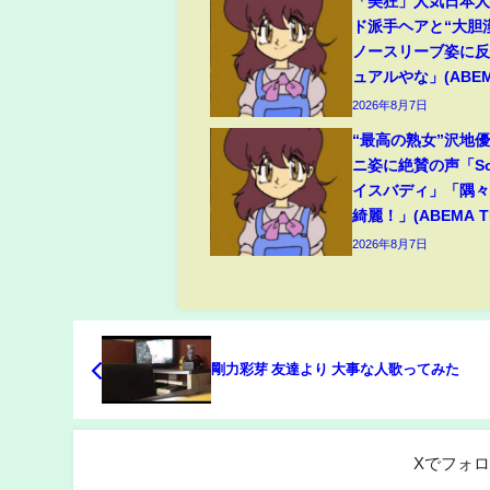
「美狂」人気日本
ド派手ヘアと“大胆
ノースリーブ姿に
ュアルやな」(ABEMA
2026年8月7日
“最高の熟女”沢地優
ニ姿に絶賛の声「So
イスバディ」「隅
綺麗！」(ABEMA TI
2026年8月7日
剛力彩芽 友達より 大事な人歌ってみた
Xでフォ