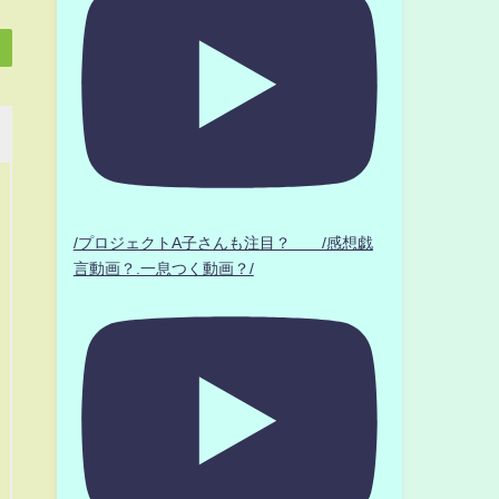
/プロジェクトA子さんも注目？ /感想戯
言動画？.一息つく動画？/