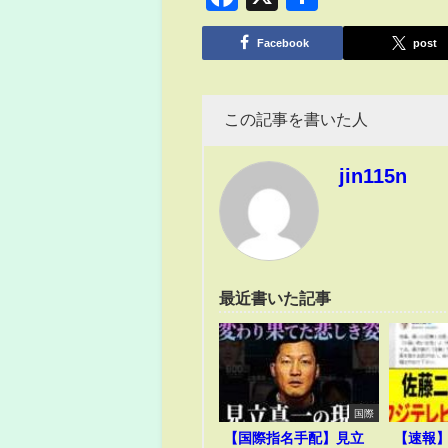
有
Facebook
post
この記事を書いた人
jin115n
最近書いた記事
国際
【国際指名手配】見立
【速報