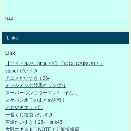
t112
Links
Link
【アイドルだいすき！2】「IDOL DAISUKI！」
vtuber だいすき
アニメだいすき！26-
オラシオンの競馬グランプリ
スーパーウンコウーマンT・子なし
スケバン氷子のまとめ速報！
とおやまエリア51
一番くじ福袋 だいすき
声優だいすき！26- bnk46
大阪エキストラNOTE！芸能情報局