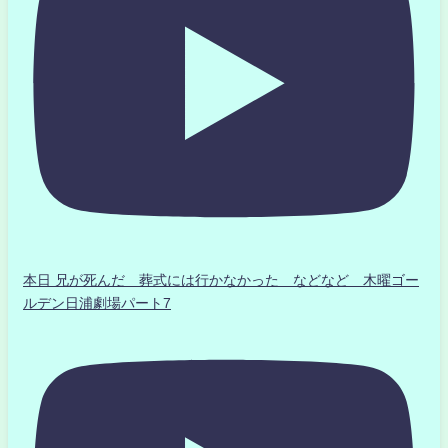
本日 兄が死んだ 葬式には行かなかった などなど 木曜ゴー
ルデン日浦劇場パート7