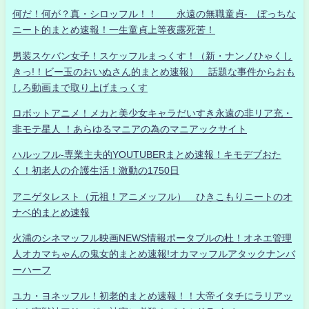
何だ！何が？真・シロッフル！！ 永遠の無職童貞- ぼっちな
ニート的まとめ速報！一生童貞上等夜露死苦！
男装スケバン女子！スケッフルまっくす！（新・ナンノひゃくし
きっ!！ビー玉のおいぬさん的まとめ速報） 話題な事件からおも
しろ動画まで取り上げまっくす
ロボットアニメ！メカと美少女キャラだいすき永遠の非リア充・
非モテ星人 ！あらゆるマニアの為のマニアックサイト
ハルッフル-専業主夫的YOUTUBERまとめ速報！キモデブおた
く！初老人の介護生活！激動の1750日
アニゲタレスト（元祖！アニメッフル） ひきこもりニートのオ
ナベ的まとめ速報
火浦のシネマッフル映画NEWS情報ポータブルの杜！オネエ管理
人オカマちゃんの鬼女的まとめ速報!オカマッフルアタックナンバ
ーハーフ
ユカ・ヨネッフル！初老的まとめ速報！！大帝イタチにラリアッ