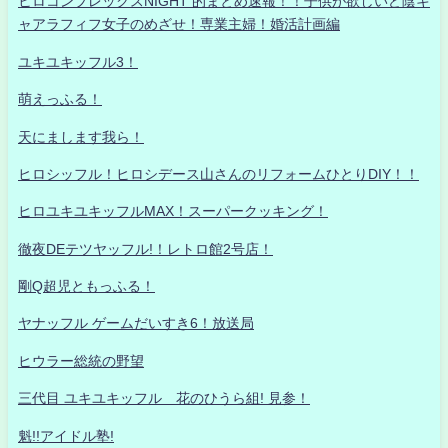
ヒロコンプレックスNIGHT 的まとめ速報！！子供が欲しいど陰キ
ャアラフィフ女子のめざせ！専業主婦！婚活計画編
ユキユキッフル3！
萌えっふる！
天にまします我ら！
ヒロシッフル！ヒロシデース山さんのリフォームひとりDIY！！
ヒロユキユキッフルMAX！スーパークッキング！
徹夜DEテツヤッフル!！レトロ館2号店！
剛Q超児ともっふる！
ヤナッフル ゲームだいすき6！放送局
ヒウラー総統の野望
三代目 ユキユキッフル 花のひうら組! 見参！
魁!!アイドル塾!