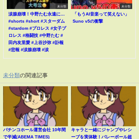
未分類
未分類
涙腺崩壊！中野たむ永遠に…
「もうAI音楽って笑えない」
#shorts #short #スターダム
Suno v5の衝撃
#stardom #プロレス #女子プ
ロレス #格闘技 #中野たむ #
田内友里愛 #上谷沙弥 #訃報
#悲報 #涙腺崩壊 #涙
未分類
の関連記事
パチンコホール運営会社 10年間
キャラと一緒にジャンプやレシ
で半減(ABEMA TIMES)
ーブを実体験！バレーボール超