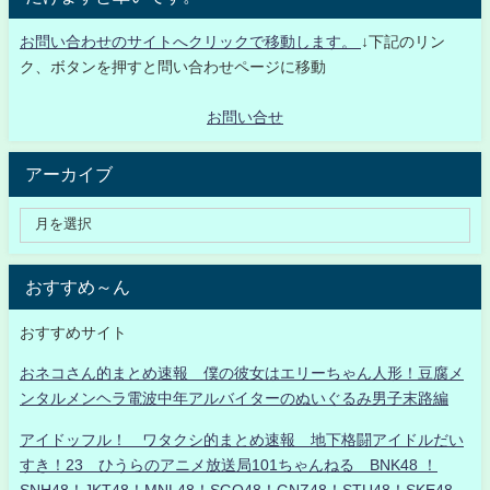
お問い合わせのサイトへクリックで移動します。
↓下記のリン
ク、ボタンを押すと問い合わせページに移動
お問い合せ
アーカイブ
おすすめ～ん
おすすめサイト
おネコさん的まとめ速報 僕の彼女はエリーちゃん人形！豆腐メ
ンタルメンヘラ電波中年アルバイターのぬいぐるみ男子末路編
アイドッフル！ ワタクシ的まとめ速報 地下格闘アイドルだい
すき！23 ひうらのアニメ放送局101ちゃんねる BNK48 ！
SNH48！JKT48！MNL48！SGO48！GNZ48！STU48！SKE48