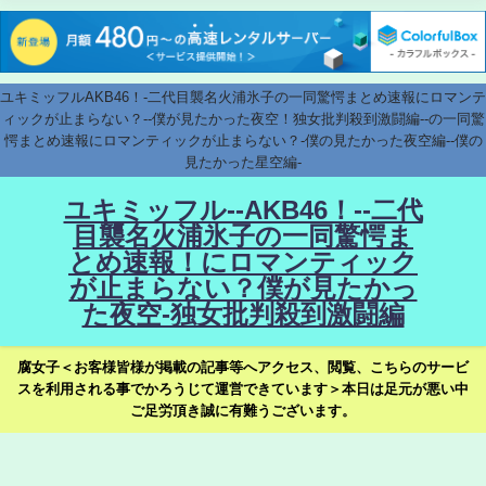
ユキミッフルAKB46！-二代目襲名火浦氷子の一同驚愕まとめ速報にロマンテ
ィックが止まらない？--僕が見たかった夜空！独女批判殺到激闘編--の一同驚
愕まとめ速報にロマンティックが止まらない？-僕の見たかった夜空編--僕の
見たかった星空編-
ユキミッフル--AKB46！--二代
目襲名火浦氷子の一同驚愕ま
とめ速報！にロマンティック
が止まらない？僕が見たかっ
た夜空-独女批判殺到激闘編
腐女子＜お客様皆様が掲載の記事等へアクセス、閲覧、こちらのサービ
スを利用される事でかろうじて運営できています＞本日は足元が悪い中
ご足労頂き誠に有難うございます。