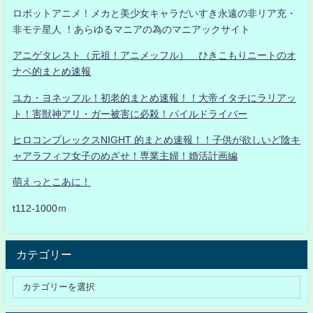
ロボットアニメ！メカと美少女キャラだいすき永遠の非リア充・
非モテ星人 ！あらゆるマニアの為のマニアックサイト
アニゲタレスト（元祖！アニメッフル） ひきこもりニートのオ
ナベ的まとめ速報
ユカ・ヨネッフル！初老的まとめ速報！！大帝イタチにラリアッ
ト！害獣神アリ・ガー被害に必殺！パイルドライバー
ヒロコンプレックスNIGHT 的まとめ速報！！子供が欲しいど陰キ
ャアラフィフ女子のめざせ！専業主婦！婚活計画編
萌えっとこあに！
t112-1000ｍ
カテゴリー