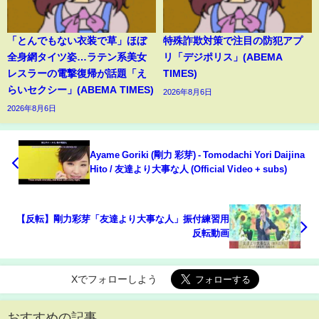
「とんでもない衣装で草」ほぼ
特殊詐欺対策で注目の防犯アプ
全身網タイツ姿…ラテン系美女
リ「デジポリス」(ABEMA
レスラーの電撃復帰が話題「え
TIMES)
らいセクシー」(ABEMA TIMES)
2026年8月6日
2026年8月6日
Ayame Goriki (剛力 彩芽) - Tomodachi Yori Daijina
Hito / 友達より大事な人 (Official Video + subs)
【反転】剛力彩芽「友達より大事な人」振付練習用
反転動画
Xでフォローしよう
おすすめの記事