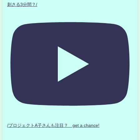
刺さる3分間？/
/プロジェクトA子さんも注目？ get a chance!