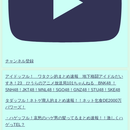
チャンネル登録
アイドッフル！ ワタクシ的まとめ速報 地下格闘アイドルだい
すき！23 ひうらのアニメ放送局101ちゃんねる BNK48 ！
SNH48！JKT48！MNL48！SGO48！GNZ48！STU48！SKE48
タダッフル！ネトゲ廃人的まとめ速報！！ネット乞食DE2000万
パワーズ！
・ハゲッフル！哀愁のハゲ男の髪ってるまとめ速報！！激しくハ
ゲっTEL？