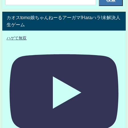
カオスtomo娘ちゃんねーるアーガマ!Haraハラ!未解決人
生ゲーム
ハゲて無双