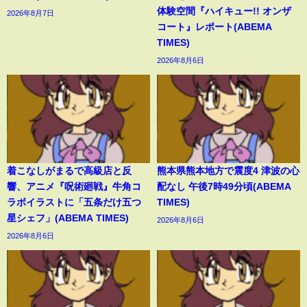
体験空間『ハイキュー!! オンザ
2026年8月7日
コート』レポート(ABEMA
TIMES)
2026年8月6日
着こなしがまるで高級店と反
熊本県熊本地方で震度4 津波の心
響、アニメ『呪術廻戦』牛角コ
配なし 午後7時49分頃(ABEMA
ラボイラストに「五条だけ五つ
TIMES)
星シェフ」(ABEMA TIMES)
2026年8月6日
2026年8月6日