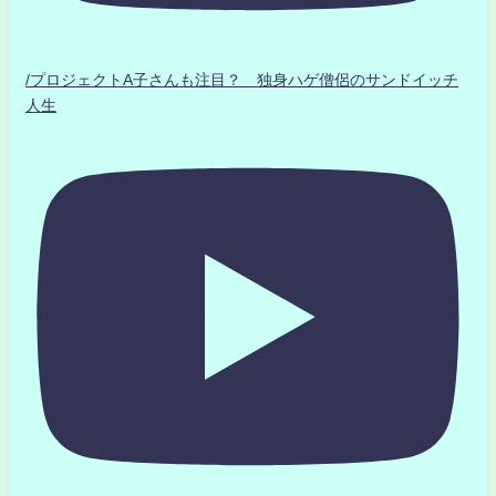
/プロジェクトA子さんも注目？ 独身ハゲ僧侶のサンドイッチ
人生