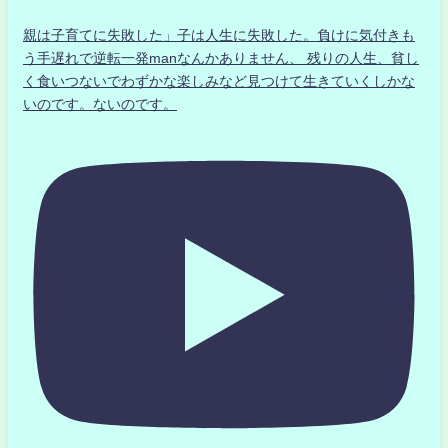
親は子育てに失敗した」子は人生に失敗した。負けに気付きも
う手遅れで逆転一発manなんかありません、 残りの人生、貧し
く食いつないでわずかな楽しみなど見つけて生きていくしかな
いのです。ないのです。