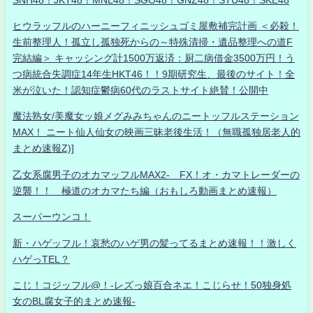
ヒウラッフルのハーニーフィニッシュゴミ屋敷補完計画 ＜必殺！
生前整理人！孤立し孤独死からの～特殊清掃・遺品整理への道F
完結編＞ キャッシング計1500万返済：厨二病借金3500万円！う
つ病統合失調症14年生HKT46！！9期研究生、最後のサイト！全
米が泣いた！認知症鬱病60代のラストサイト絶賛！公開中
魔法熟女/美魔女ッ娘メグみみちゃんのニートッフルステーション
MAX！ ニート仙人仙女の映画三昧老後生活！（無職孤独居老人的
まとめ速報Z)]
乙女系腐男子のオカマッフルMAX2- FX！オ・カマトレーダーの
逆襲！！ 極道のオカマたち編（おもしろ動画まとめ速報）
スーパーウンコ！
新・ハゲッフル！哀愁のハゲ男の髪ってるまとめ速報！！激しく
ハゲっTEL？
こじ！コジッフル@！-レズっ娘百合ネエ！こじらせ！50独身処
女のBL腐女子的まとめ速報-