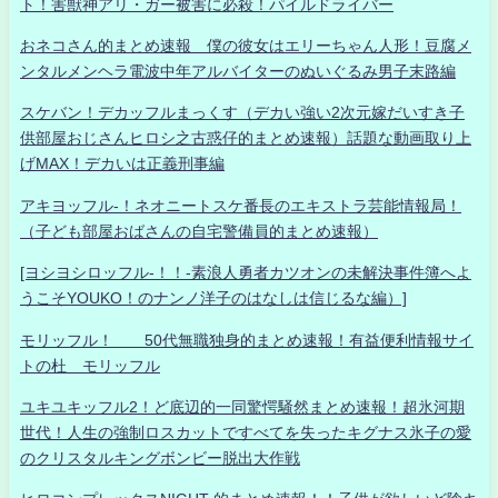
ト！害獣神アリ・ガー被害に必殺！パイルドライバー
おネコさん的まとめ速報 僕の彼女はエリーちゃん人形！豆腐メ
ンタルメンヘラ電波中年アルバイターのぬいぐるみ男子末路編
スケバン！デカッフルまっくす（デカい強い2次元嫁だいすき子
供部屋おじさんヒロシ之古惑仔的まとめ速報）話題な動画取り上
げMAX！デカいは正義刑事編
アキヨッフル-！ネオニートスケ番長のエキストラ芸能情報局！
（子ども部屋おばさんの自宅警備員的まとめ速報）
[ヨシヨシロッフル-！！-素浪人勇者カツオンの未解決事件簿へよ
うこそYOUKO！のナンノ洋子のはなしは信じるな編）]
モリッフル！ 50代無職独身的まとめ速報！有益便利情報サイ
トの杜 モリッフル
ユキユキッフル2！ど底辺的一同驚愕騒然まとめ速報！超氷河期
世代！人生の強制ロスカットですべてを失ったキグナス氷子の愛
のクリスタルキングボンビー脱出大作戦