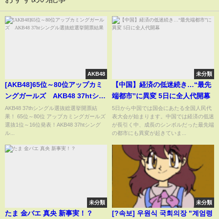
AKB48
未分類
[AKB48]65位～80位アップカミ
【中国】経済の低迷続き…“最先
ングガールズ AKB48 37htシン
端都市”に異変 5日に全人代開幕
グル選抜総選挙開票結果
AKB48 37thシングル選抜総選挙開票結
5日から中国では国会にあたる全国人民代
果！ 65位～80位 アップカミングガールズ
表大会が始まります。中国では経済の低迷
選抜1位～16位発表！AKB48 37htシング
が長引く中、成長のシンボルだった最先端
ル...
の都市にも異変が起きていま...
未分類
未分類
たま 金バエ 真央 新事実！？
[?속보] 우원식 국회의장 "계엄령