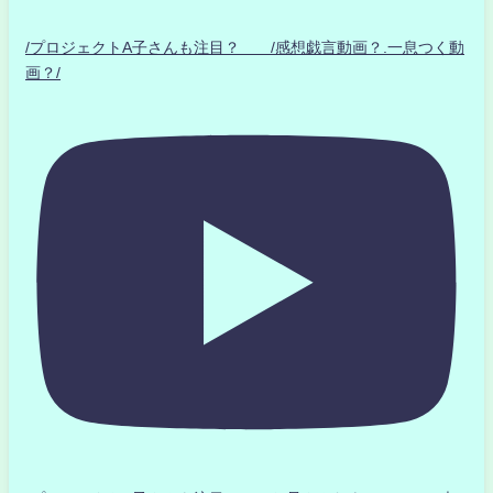
/プロジェクトA子さんも注目？ /感想戯言動画？.一息つく動
画？/