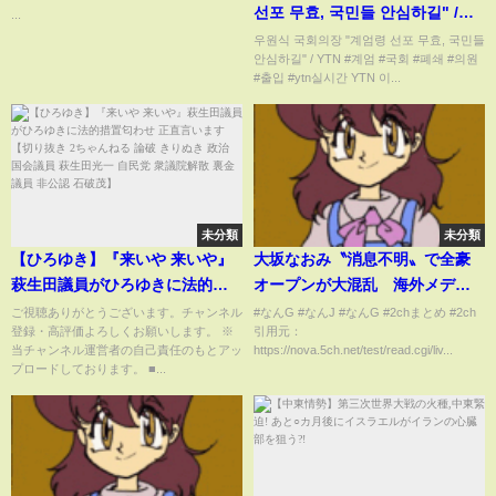
선포 무효, 국민들 안심하길" /
...
YTN
우원식 국회의장 "계엄령 선포 무효, 국민들
안심하길" / YTN #계엄 #국회 #폐쇄 #의원
#출입 #ytn실시간 YTN 이...
未分類
未分類
【ひろゆき】『来いや 来いや』
大坂なおみ〝消息不明〟で全豪
萩生田議員がひろゆきに法的措
オープンが大混乱 海外メディ
置匂わせ 正直言います【切り抜
ア「出場は絶望的」【2ch,なんJ
ご視聴ありがとうございます。チャンネル
#なんG #なんJ #なんG #2chまとめ #2ch
登録・高評価よろしくお願いします。 ※
引用元：
き 2ちゃんねる 論破 きりぬき 政
まとめ,なんG,5ch】
当チャンネル運営者の自己責任のもとアッ
https://nova.5ch.net/test/read.cgi/liv...
治 国会議員 萩生田光一 自民党
プロードしております。 ■...
衆議院解散 裏金議員 非公認 石破
茂】