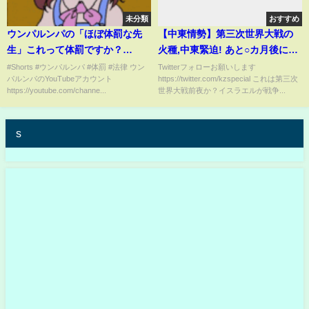
未分類
おすすめ
ウンパルンパの「ほぼ体罰な先
【中東情勢】第三次世界大戦の
生」これって体罰ですか？
火種,中東緊迫! あと○カ月後にイ
#Shorts
スラエルがイランの心臓部を狙
#Shorts #ウンパルンパ #体罰 #法律 ウン
Twitterフォローお願いします
パルンパのYouTubeアカウント
https://twitter.com/kzspecial これは第三次
う?!
https://youtube.com/channe...
世界大戦前夜か？イスラエルが戦争...
s