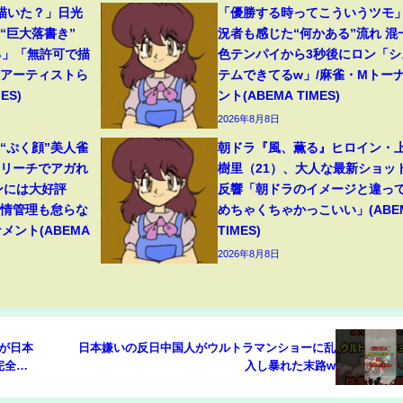
描いた？」日光
「優勝する時ってこういうツモ
“巨大落書き”
況者も感じた“何かある”流れ 混
る」「無許可で描
色テンパイから3秒後にロン「シ
役アーティストら
テムできてるw」/麻雀・Mトー
ES)
ント(ABEMA TIMES)
2026年8月8日
“ぷく顔”美人雀
朝ドラ『風、薫る』ヒロイン・
いリーチでアガれ
樹里（21）、大人な最新ショッ
ンには大好評
反響「朝ドラのイメージと違っ
表情管理も怠らな
めちゃくちゃかっこいい」(ABE
メント(ABEMA
TIMES)
2026年8月8日
局が日本
日本嫌いの反日中国人がウルトラマンショーに乱
完全論
入し暴れた末路w