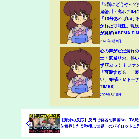
「8階にどうやって
鬼怒川・廃ホテルに
「10分あればいけ
かれた可能性」現
が見解(ABEMA TIM
2026年8月8日
心の声がだだ漏れの
士・東城りお、熱
ず頬ぷっくり ファ
「可愛すぎる」「
い」/麻雀・Mトーナ
TIMES)
2026年8月8日
【海外の反応】反日で有名な韓国No.1TV
を侮辱した５秒後…世界一のパイロットに
破