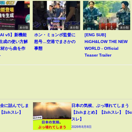
未分類
未分類
未分類
 AI v5】新機能
ホン・ミョンボ監督に
[ENG SUB]
le生成の使い方解
怒号…空港でまさかの
HiGH&LOW THE NEW
素材から曲を作
事態
WORLD - Official
―
Teaser Trailer
完全に詰んでしま
日本の気候、ぶっ壊れてしまう
【2chスレ】
【2chまとめ】【2chスレ】【5c
スレ】
2026年8月8日