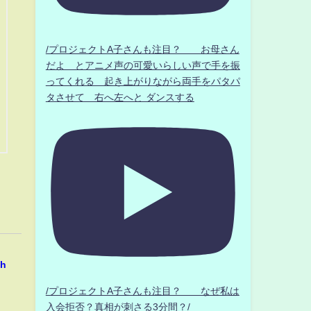
/プロジェクトA子さんも注目？ お母さん
だよ とアニメ声の可愛いらしい声で手を振
ってくれる 起き上がりながら両手をパタパ
タさせて 右へ左へと ダンスする
h
/プロジェクトA子さんも注目？ なぜ私は
入会拒否？真相が刺さる3分間？/