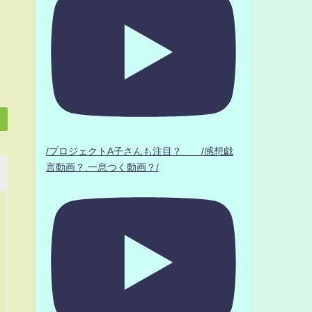
/プロジェクトA子さんも注目？ /感想戯
言動画？.一息つく動画？/