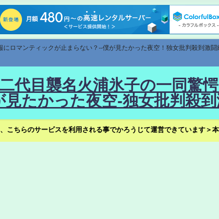
速報にロマンティックが止まらない？--僕が見たかった夜空！独女批判殺到激闘
！--二代目襲名火浦氷子の一同
見たかった夜空-独女批判殺到
、こちらのサービスを利用される事でかろうじて運営できています＞本