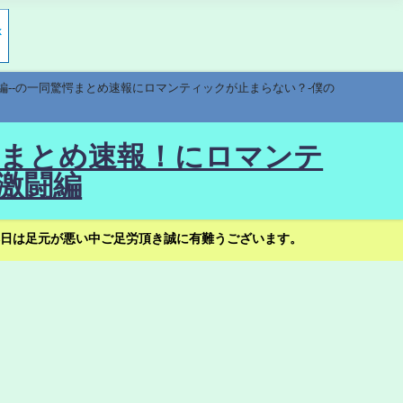
編--の一同驚愕まとめ速報にロマンティックが止まらない？-僕の
驚愕まとめ速報！にロマンテ
激闘編
日は足元が悪い中ご足労頂き誠に有難うございます。