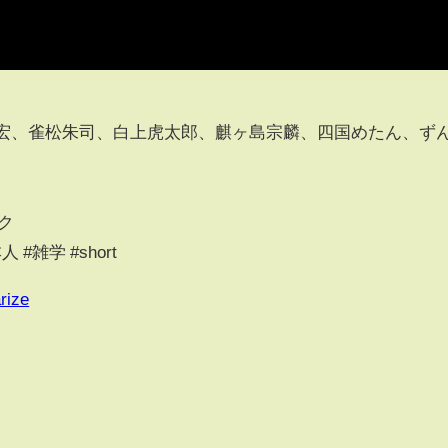
野武宏、雀松朱司、白上虎太郎、麒ヶ島宗麟、四国めたん、ず
ク
 #雑学 #short
rize