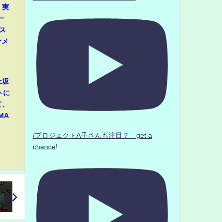
」実
一
ス
ナメ
上坂
トに
て、
MA
/プロジェクトA子さんも注目？ get a
chance!