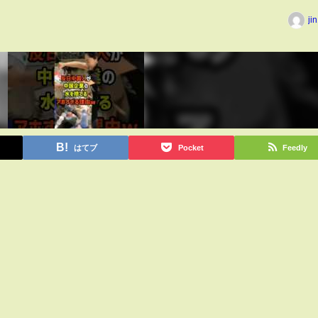
ji
はてブ
Pocket
Feedly