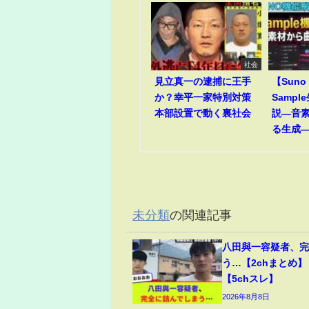
社会
見立真一の逮捕に王手
【Suno
か？幸平一家特別対策
Samp
本部設置で動く裏社会
説―音
る生成
未分類
の関連記事
八田與一容疑者、
う…【2chまとめ】
【5chスレ】
2026年8月8日