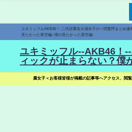
ユキミッフルAKB46！-二代目襲名火浦氷子の一同驚愕まとめ
見たかった夜空編--僕の見たかった星空編-
ユキミッフル--AKB46
ィックが止まらない？僕が
腐女子＜お客様皆様が掲載の記事等へアクセス、閲覧