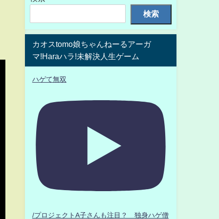
検索
カオスtomo娘ちゃんねーるアーガ
マ!Haraハラ!未解決人生ゲーム
ハゲて無双
/プロジェクトA子さんも注目？ 独身ハゲ僧