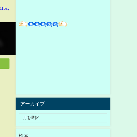
n115sy
アーカイブ
検索