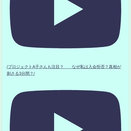
/プロジェクトA子さんも注目？ なぜ私は入会拒否？真相が
刺さる3分間？/