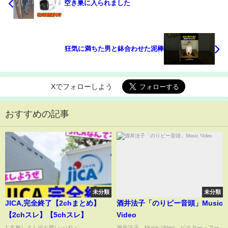
空き巣に入られました
狂気に満ちた男と鉢合わせた泥棒
Xでフォローしよう
おすすめの記事
未分類
未分類
JICA,完全終了【2chまとめ】
酒井法子「のりピー音頭」Music
【2chスレ】【5chスレ】
Video
1:名無しさん＠お腹いっぱい
酒井法子 Music Video ビクター・アー