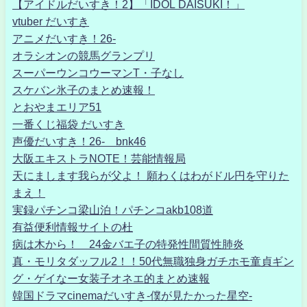
【アイドルだいすき！2】「IDOL DAISUKI！」
vtuber だいすき
アニメだいすき！26-
オラシオンの競馬グランプリ
スーパーウンコウーマンT・子なし
スケバン氷子のまとめ速報！
とおやまエリア51
一番くじ福袋 だいすき
声優だいすき！26- bnk46
大阪エキストラNOTE！芸能情報局
天にまします我らが父よ！ 願わくはわがドル円を守りた
まえ！
実録パチンコ梁山泊！パチンコakb108道
有益便利情報サイトの杜
病は木から！ 24金バエ子の特発性間質性肺炎
真・モリタダッフル2！！50代無職独身ガチホモ童貞ギン
グ・ゲイなー女装子オネエ的まとめ速報
韓国ドラマcinemaだいすき-僕が見たかった星空-