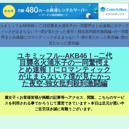
ユキミッフルAKB46！-二代目襲名火浦氷子の一同驚愕まとめ速報にロマンテ
ィックが止まらない？--僕が見たかった夜空！独女批判殺到激闘編--の一同驚
愕まとめ速報にロマンティックが止まらない？-僕の見たかった夜空編--僕の
見たかった星空編-
ユキミッフル--AKB46！--二代
目襲名火浦氷子の一同驚愕ま
とめ速報！にロマンティック
が止まらない？僕が見たかっ
た夜空-独女批判殺到激闘編
腐女子＜お客様皆様が掲載の記事等へアクセス、閲覧、こちらのサービ
スを利用される事でかろうじて運営できています＞本日は足元が悪い中
ご足労頂き誠に有難うございます。