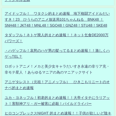
アイドッフル！ ワタクシ的まとめ速報 地下格闘アイドルだい
すき！23 ひうらのアニメ放送局101ちゃんねる BNK48 ！
SNH48！JKT48！MNL48！SGO48！GNZ48！STU48！SKE48
タダッフル！ネトゲ廃人的まとめ速報！！ネット乞食DE2000万
パワーズ！
・ハゲッフル！哀愁のハゲ男の髪ってるまとめ速報！！激しくハ
ゲっTEL？
ロボットアニメ！メカと美少女キャラだいすき永遠の非リア充・
非モテ星人 ！あらゆるマニアの為のマニアックサイト
アニゲタレスト（元祖！アニメッフル） ひきこもりニートのオ
ナベ的まとめ速報
ユカ・ヨネッフル！初老的まとめ速報！！大帝イタチにラリアッ
ト！害獣神アリ・ガー被害に必殺！パイルドライバー
ヒロコンプレックスNIGHT 的まとめ速報！！子供が欲しいど陰キ