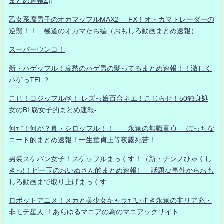
まとめ速報Z)]
乙女系腐男子のオカマッフルMAX2- FX！オ・カマトレーダーの
逆襲！！ 極道のオカマたち編（おもしろ動画まとめ速報）
スーパーウンコ！
新・ハゲッフル！哀愁のハゲ男の髪ってるまとめ速報！！激しく
ハゲっTEL？
こじ！コジッフル@！-レズっ娘百合ネエ！こじらせ！50独身処
女のBL腐女子的まとめ速報-
何だ！何が？真・シロッフル！！ 永遠の無職童貞- ぼっちな
ニート的まとめ速報！一生童貞上等夜露死苦！
男装スケバン女子！スケッフルまっくす！（新・ナンノひゃくし
きっ!！ビー玉のおいぬさん的まとめ速報） 話題な事件からおも
しろ動画まで取り上げまっくす
ロボットアニメ！メカと美少女キャラだいすき永遠の非リア充・
非モテ星人 ！あらゆるマニアの為のマニアックサイト