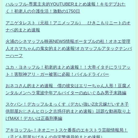
ハルッフル-専業主夫的YOUTUBERまとめ速報！キモデブおた
く！初老人の介護生活！激動の1750日
アニゲタレスト（元祖！アニメッフル） ひきこもりニートのオ
ナベ的まとめ速報
火浦のシネマッフル映画NEWS情報ポータブルの杜！オネエ管理
人オカマちゃんの鬼女的まとめ速報!オカマッフルアタックナンバ
ーハーフ
ユカ・ヨネッフル！初老的まとめ速報！！大帝イタチにラリアッ
ト！害獣神アリ・ガー被害に必殺！パイルドライバー
おネコさん的まとめ速報 僕の彼女はエリーちゃん人形！豆腐メ
ンタルメンヘラ電波中年アルバイターのぬいぐるみ男子末路編
スケバン！デカッフルまっくす（デカい強い2次元嫁だいすき子
供部屋おじさんヒロシ之古惑仔的まとめ速報）話題な動画取り上
げMAX！デカいは正義刑事編
アキヨッフル-！ネオニートスケ番長のエキストラ芸能情報局！
（子ども部屋おばさんの自宅警備員的まとめ速報）