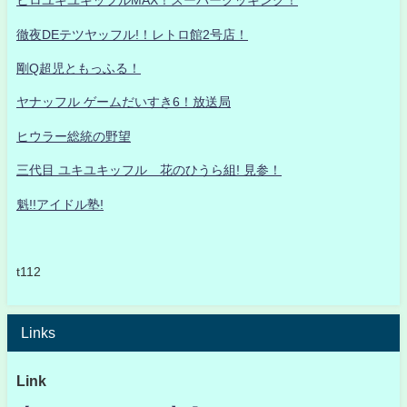
ヒロユキユキッフルMAX！スーパークッキング！
徹夜DEテツヤッフル!！レトロ館2号店！
剛Q超児ともっふる！
ヤナッフル ゲームだいすき6！放送局
ヒウラー総統の野望
三代目 ユキユキッフル 花のひうら組! 見参！
魁!!アイドル塾!
t112
Links
Link