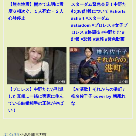
【熊本地震】熊本で未明に震
スターダム緊急会見！中野た
度６相次ぐ、１人死亡・２人
む(38)訃報について #shorts
心肺停止
#short #スターダム
#stardom #プロレス #女子プ
ロレス #格闘技 #中野たむ #
訃報 #悲報 #速報 #緊急動画
未分類
未分類
【プロレス】中野たむが引退
【AI演歌】それからの港町 /
した真相…一緒に実家に住ん
椎名佐千子 cover by 朝霧れ
でいる結婚相手の正体がやば
な
い！
未分類
の関連記事