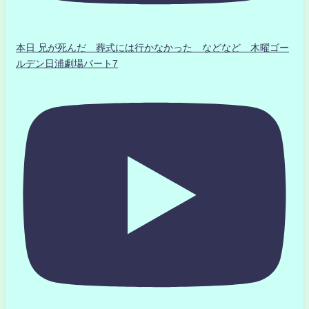
本日 兄が死んだ 葬式には行かなかった などなど 木曜ゴー
ルデン日浦劇場パート7