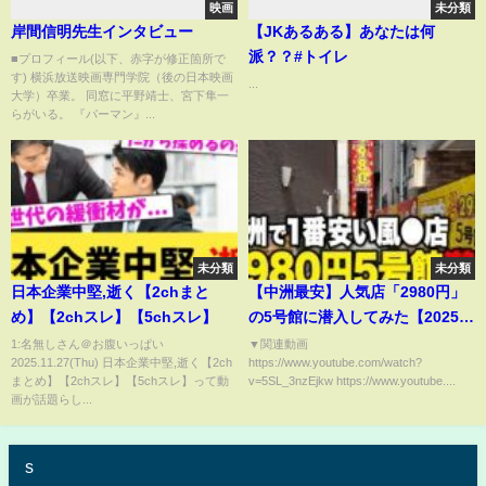
映画
未分類
岸間信明先生インタビュー
【JKあるある】あなたは何
派？？#トイレ
■プロフィール(以下、赤字が修正箇所で
す) 横浜放送映画専門学院（後の日本映画
...
大学）卒業。 同窓に平野靖士、宮下隼一
らがいる。 『パーマン』...
未分類
未分類
日本企業中堅,逝く【2chまと
【中洲最安】人気店「2980円」
め】【2chスレ】【5chスレ】
の5号館に潜入してみた【2025年
最新】
1:名無しさん＠お腹いっぱい
▼関連動画
2025.11.27(Thu) 日本企業中堅,逝く【2ch
https://www.youtube.com/watch?
まとめ】【2chスレ】【5chスレ】って動
v=5SL_3nzEjkw https://www.youtube....
画が話題らし...
s