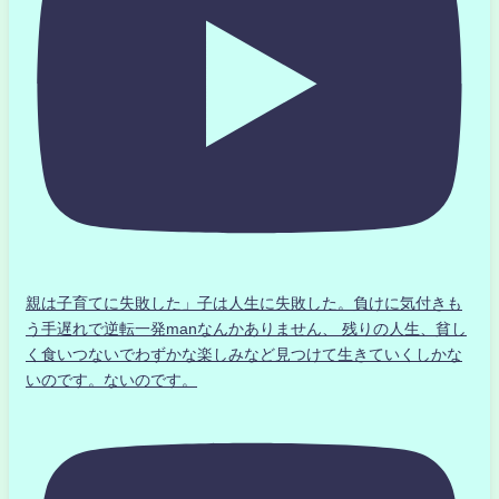
親は子育てに失敗した」子は人生に失敗した。負けに気付きも
う手遅れで逆転一発manなんかありません、 残りの人生、貧し
く食いつないでわずかな楽しみなど見つけて生きていくしかな
いのです。ないのです。