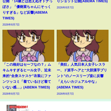
公開 「14歳とは思えぬオトナっ
りショット公開(ABEMA TIMES)
ぽさ」「優樹菜ちゃんにそっく
2026年8月7日
りすぎる」など反響(ABEMA
TIMES)
2026年8月7日
「この格好はセーフなの？」ム
「美狂」人気日本人女子レスラ
キムキすぎるヒール女子、近未
ー、ド派手ヘアと“大胆漢字プリ
来的“全身スケスケ”衣装にファ
ント”のノースリーブ姿に反響
ンツッコミ「着ているけど着て
「えらいカジュアルやな」
いない感…」(ABEMA TIMES)
(ABEMA TIMES)
2026年8月7日
2026年8月7日