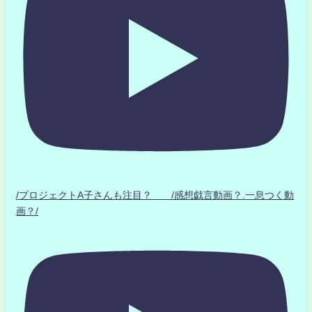
/プロジェクトA子さんも注目？ /感想戯言動画？.一息つく動
画？/