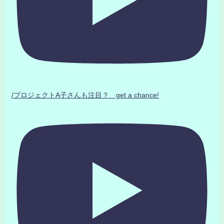
/プロジェクトA子さんも注目？ get a chance!