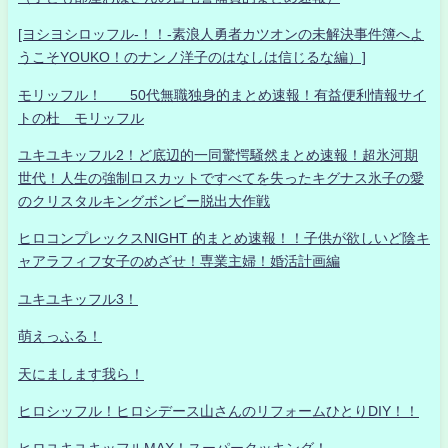
[ヨシヨシロッフル-！！-素浪人勇者カツオンの未解決事件簿へよ
うこそYOUKO！のナンノ洋子のはなしは信じるな編）]
モリッフル！ 50代無職独身的まとめ速報！有益便利情報サイ
トの杜 モリッフル
ユキユキッフル2！ど底辺的一同驚愕騒然まとめ速報！超氷河期
世代！人生の強制ロスカットですべてを失ったキグナス氷子の愛
のクリスタルキングボンビー脱出大作戦
ヒロコンプレックスNIGHT 的まとめ速報！！子供が欲しいど陰キ
ャアラフィフ女子のめざせ！専業主婦！婚活計画編
ユキユキッフル3！
萌えっふる！
天にまします我ら！
ヒロシッフル！ヒロシデース山さんのリフォームひとりDIY！！