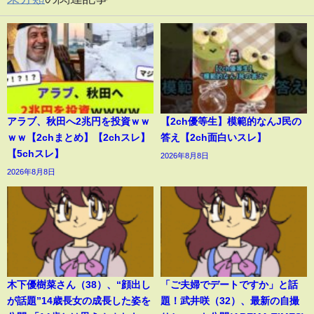
アラブ、秋田へ2兆円を投資ｗｗ
【2ch優等生】模範的なんJ民の
ｗｗ【2chまとめ】【2chスレ】
答え【2ch面白いスレ】
【5chスレ】
2026年8月8日
2026年8月8日
木下優樹菜さん（38）、“顔出し
「ご夫婦でデートですか」と話
が話題”14歳長女の成長した姿を
題！武井咲（32）、最新の自撮