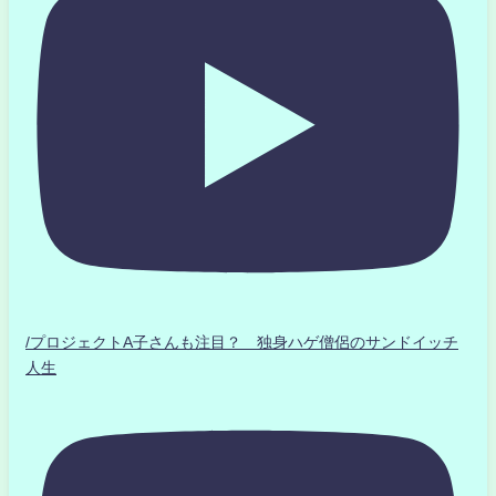
/プロジェクトA子さんも注目？ 独身ハゲ僧侶のサンドイッチ
人生