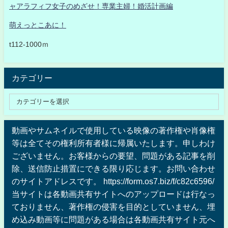
ャアラフィフ女子のめざせ！専業主婦！婚活計画編
萌えっとこあに！
t112-1000ｍ
カテゴリー
動画やサムネイルで使用している映像の著作権や肖像権
等は全てその権利所有者様に帰属いたします。申しわけ
ございません。お客様からの要望、問題がある記事を削
除、送信防止措置にできる限り応じます。お問い合わせ
のサイトアドレスです。 https://form.os7.biz/f/c82c6596/
当サイトは各動画共有サイトへのアップロードは行なっ
ておりません、著作権の侵害を目的としていません、埋
め込み動画等に問題がある場合は各動画共有サイト元へ