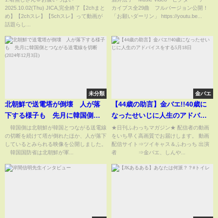
2025.10.02(Thu) JICA,完全終了【2chまと
カイブス全29曲 フルバージョン公開！
め】【2chスレ】【5chスレ】って動画が
「お願いダーリン」 https://youtu.be...
話題らし...
未分類
金バエ
北朝鮮で送電塔が倒壊 人が落
【44歳の助言】金バエ!!40歳に
下する様子も 先月に韓国側と
なったせいじに人生のアドバイ
つながる送電線を切断(2024年12
スをする5月18日
韓国側は北朝鮮が韓国とつながる送電線
★日刊ふわっちマガジン★ 配信者の動画
の切断を続けて塔が倒れたほか、人が落下
をいち早く高画質でお届けします。 動画
月3日)
しているとみられる映像を公開しました。
配信サイト⇒ツイキャス＆ふわっち 出演
韓国国防省は北朝鮮が軍...
者 ⇒金バエ、しんや...