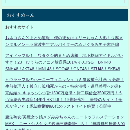
おすすめ～ん
おすすめサイト
おネコさん的まとめ速報 僕の彼女はエリーちゃん人形！豆腐メ
ンタルメンヘラ電波中年アルバイターのぬいぐるみ男子末路編
アイドッフル！ ワタクシ的まとめ速報 地下格闘アイドルだい
すき！23 ひうらのアニメ放送局101ちゃんねる BNK48 ！
SNH48！JKT48！MNL48！SGO48！GNZ48！STU48！SKE48
ヒウラッフルのハーニーフィニッシュゴミ屋敷補完計画 ＜必殺！
生前整理人！孤立し孤独死からの～特殊清掃・遺品整理への道F
完結編＞ キャッシング計1500万返済：厨二病借金3500万円！う
つ病統合失調症14年生HKT46！！9期研究生、最後のサイト！全
米が泣いた！認知症鬱病60代のラストサイト絶賛！公開中
魔法熟女/美魔女ッ娘メグみみちゃんのニートッフルステーション
MAX！ ニート仙人仙女の映画三昧老後生活！（無職孤独居老人的