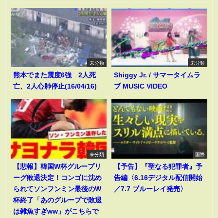
未分類
未分類
熊本でまた震度6強 2人死
Shiggy Jr. / サマータイムラ
亡、2人心肺停止(16/04/16)
ブ MUSIC VIDEO
未分類
国際
【悲報】韓国W杯グループリ
【予告】『聖なる犯罪者』予
ーグ敗退決定！コンゴに沈め
告編〈6.16デジタル配信開始
られてソンフンミン最後のW
／7.7 ブルーレイ発売〉
杯終了「あのグループで敗退
は雑魚すぎww」がこちらで