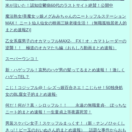
米が泣いた！認知症鬱病60代のラストサイト絶賛！公開中
魔法熟女/美魔女ッ娘メグみみちゃんのニートッフルステーション
MAX！ ニート仙人仙女の映画三昧老後生活！（無職孤独居老人的
まとめ速報Z)]
乙女系腐男子のオカマッフルMAX2- FX！オ・カマトレーダーの
逆襲！！ 極道のオカマたち編（おもしろ動画まとめ速報）
スーパーウンコ！
新・ハゲッフル！哀愁のハゲ男の髪ってるまとめ速報！！激しく
ハゲっTEL？
こじ！コジッフル@！-レズっ娘百合ネエ！こじらせ！50独身処
女のBL腐女子的まとめ速報-
何だ！何が？真・シロッフル！！ 永遠の無職童貞- ぼっちな
ニート的まとめ速報！一生童貞上等夜露死苦！
男装スケバン女子！スケッフルまっくす！（新・ナンノひゃくし
きっ!！ビー玉のおいぬさん的まとめ速報） 話題な事件からおも