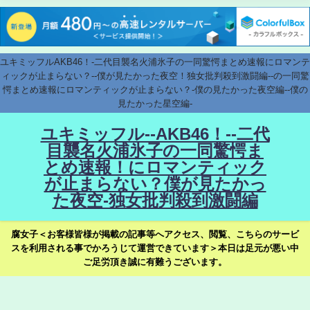
ユキミッフルAKB46！-二代目襲名火浦氷子の一同驚愕まとめ速報にロマンテ
ィックが止まらない？--僕が見たかった夜空！独女批判殺到激闘編--の一同驚
愕まとめ速報にロマンティックが止まらない？-僕の見たかった夜空編--僕の
見たかった星空編-
ユキミッフル--AKB46！--二代
目襲名火浦氷子の一同驚愕ま
とめ速報！にロマンティック
が止まらない？僕が見たかっ
た夜空-独女批判殺到激闘編
腐女子＜お客様皆様が掲載の記事等へアクセス、閲覧、こちらのサービ
スを利用される事でかろうじて運営できています＞本日は足元が悪い中
ご足労頂き誠に有難うございます。