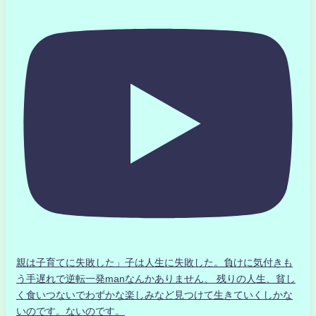
親は子育てに失敗した」子は人生に失敗した。負けに気付きも
う手遅れで逆転一発manなんかありません、 残りの人生、貧し
く食いつないでわずかな楽しみなど見つけて生きていくしかな
いのです。ないのです。