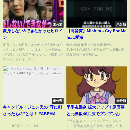
未分類
未分類
変身しない&できなかったヒロイ
【高音質】Michita - Cry For Me
ン
feat.愛海
変身しない&変身できなかった特撮ヒロイ
轉自bilibili 作者：土猩音乐 BV號：
ンを１０人紹介しています。 ※一部名前
BV1w9SuYaE2D ＊喜歡的話可以到B站點
を誤読している箇所があったので修正し再
讚投幣關注支持原作...
アップいたしました。...
未分類
未分類
キャンドル・ジュン氏の“耳に刺
平手友梨奈 拡大アップ！原田葵
さったもの”とは？ #ABEMA的
と元欅坂46共演でプンプンおこ
ニュースショー #shorts
披露！
----------------------------------------------------
平手友梨奈 ムロツヨシに手カンペでエー
------- #千原ジュニア #キ...
ル！ 原田葵と共演 ⇩ 最後に使用した曲