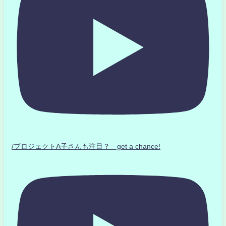
/プロジェクトA子さんも注目？ get a chance!