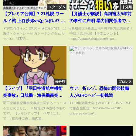
スターダム
未分類
【プレミア公開】7.21札幌 ワー
【弁護士が解説】高畑裕太9年前
ルド戦 上谷沙弥vsなつぽい/7.24
の事件に声明 暴力団関係者であ
後楽園 ハイスピード戦 星来芽依
ることが判明とは？ なぜ9年目の
▼2025/9/2（火）23:30​​​​​​​​​​～ ★2025/7/21 北
#高畑裕太.#弁護士.#声明.#暴力団関係者.#
海道・シャトレーゼ ガトーキングダム サ
中居正広.#示談 【全文コメント】
vs炎華『We are STARDOM!!』
今なのか？ポイント解説
ッポロ 『STAR...
https://yutatakahata.com/impo...
#296【STARDOM】
未分類
プロレス
【ライブ】『羽田空港航空機衝
ウデ、折ルゾ。恐怖の関節技職
突事故』日航機・海保機衝突 2
人がGHCヘビー初挑戦
つの機体移動へ 海保機機長
羽田空港航空機衝突事故に関するニュース
11.10後楽園大会はWRESTLE UNIVERSE
をまとめました。 ※情報はOA当時のもの
で独占生配信！https://www.wrestle-
「後ろがいきなり燃えた」/
です。 【ラインアップ】 ・｢早く出し
universe.com/ja/...
JAL・ANAきょうも欠航――最
て！｣窓の外に炎…機内緊...
新ニュースまとめ （日テレ
NEWS LIVE）