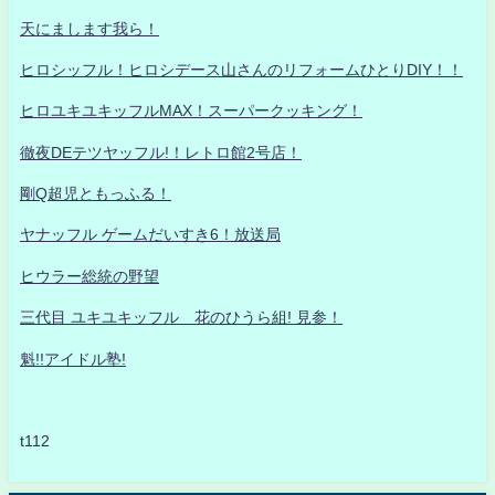
天にまします我ら！
ヒロシッフル！ヒロシデース山さんのリフォームひとりDIY！！
ヒロユキユキッフルMAX！スーパークッキング！
徹夜DEテツヤッフル!！レトロ館2号店！
剛Q超児ともっふる！
ヤナッフル ゲームだいすき6！放送局
ヒウラー総統の野望
三代目 ユキユキッフル 花のひうら組! 見参！
魁!!アイドル塾!
t112