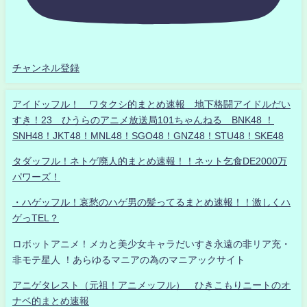
チャンネル登録
アイドッフル！ ワタクシ的まとめ速報 地下格闘アイドルだい
すき！23 ひうらのアニメ放送局101ちゃんねる BNK48 ！
SNH48！JKT48！MNL48！SGO48！GNZ48！STU48！SKE48
タダッフル！ネトゲ廃人的まとめ速報！！ネット乞食DE2000万
パワーズ！
・ハゲッフル！哀愁のハゲ男の髪ってるまとめ速報！！激しくハ
ゲっTEL？
ロボットアニメ！メカと美少女キャラだいすき永遠の非リア充・
非モテ星人 ！あらゆるマニアの為のマニアックサイト
アニゲタレスト（元祖！アニメッフル） ひきこもりニートのオ
ナベ的まとめ速報