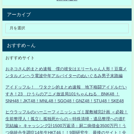
アーカイブ
おすすめ～ん
おすすめサイト
おネコさん的まとめ速報 僕の彼女はエリーちゃん人形！豆腐メ
ンタルメンヘラ電波中年アルバイターのぬいぐるみ男子末路編
アイドッフル！ ワタクシ的まとめ速報 地下格闘アイドルだい
すき！23 ひうらのアニメ放送局101ちゃんねる BNK48 ！
SNH48！JKT48！MNL48！SGO48！GNZ48！STU48！SKE48
ヒウラッフルのハーニーフィニッシュゴミ屋敷補完計画 ＜必殺！
生前整理人！孤立し孤独死からの～特殊清掃・遺品整理への道F
完結編＞ キャッシング計1500万返済：厨二病借金3500万円！う
つ病統合失調症14年生HKT46！！9期研究生、最後のサイト！全