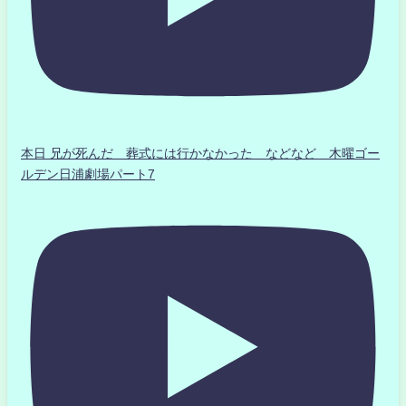
本日 兄が死んだ 葬式には行かなかった などなど 木曜ゴー
ルデン日浦劇場パート7