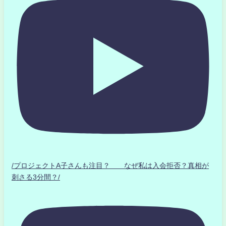
/プロジェクトA子さんも注目？ なぜ私は入会拒否？真相が
刺さる3分間？/