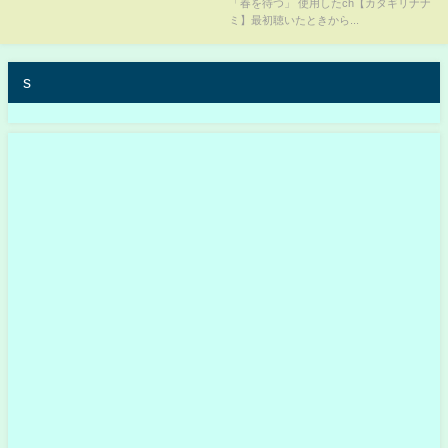
「春を待つ」 使用したch【カタギリナナ
ミ】最初聴いたときから...
s