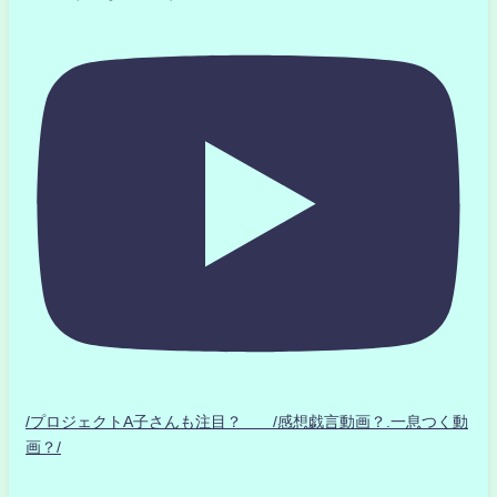
/プロジェクトA子さんも注目？ /感想戯言動画？.一息つく動
画？/