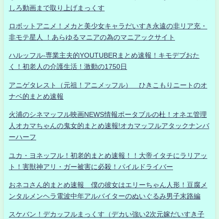
しろ動画まで取り上げまっくす
ロボットアニメ！メカと美少女キャラだいすき永遠の非リア充・
非モテ星人 ！あらゆるマニアの為のマニアックサイト
ハルッフル-専業主夫的YOUTUBERまとめ速報！キモデブおた
く！初老人の介護生活！激動の1750日
アニゲタレスト（元祖！アニメッフル） ひきこもりニートのオ
ナベ的まとめ速報
火浦のシネマッフル映画NEWS情報ポータブルの杜！オネエ管理
人オカマちゃんの鬼女的まとめ速報!オカマッフルアタックナンバ
ーハーフ
ユカ・ヨネッフル！初老的まとめ速報！！大帝イタチにラリアッ
ト！害獣神アリ・ガー被害に必殺！パイルドライバー
おネコさん的まとめ速報 僕の彼女はエリーちゃん人形！豆腐メ
ンタルメンヘラ電波中年アルバイターのぬいぐるみ男子末路編
スケバン！デカッフルまっくす（デカい強い2次元嫁だいすき子