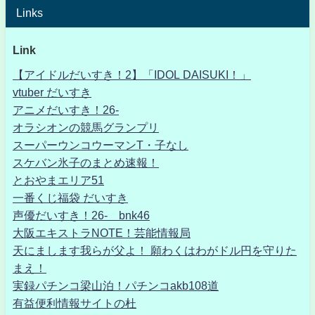
Links
Link
【アイドルだいすき！2】「IDOL DAISUKI！」
vtuber だいすき
アニメだいすき！26-
オラシオンの競馬グランプリ
スーパーウンコウーマンT・子なし
スケバン氷子のまとめ速報！
とおやまエリア51
一番くじ福袋 だいすき
声優だいすき！26- bnk46
大阪エキストラNOTE！芸能情報局
天にまします我らが父よ！ 願わくはわがドル円を守りた
まえ！
実録パチンコ梁山泊！パチンコakb108道
有益便利情報サイトの杜