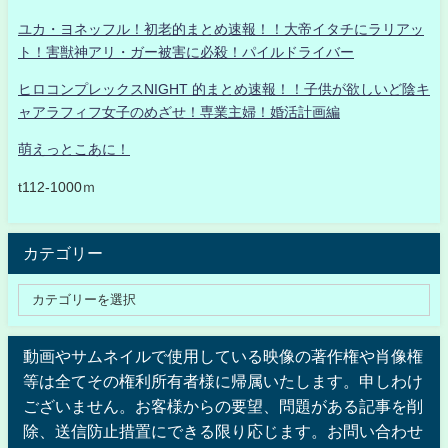
ユカ・ヨネッフル！初老的まとめ速報！！大帝イタチにラリアッ
ト！害獣神アリ・ガー被害に必殺！パイルドライバー
ヒロコンプレックスNIGHT 的まとめ速報！！子供が欲しいど陰キ
ャアラフィフ女子のめざせ！専業主婦！婚活計画編
萌えっとこあに！
t112-1000ｍ
カテゴリー
動画やサムネイルで使用している映像の著作権や肖像権
等は全てその権利所有者様に帰属いたします。申しわけ
ございません。お客様からの要望、問題がある記事を削
除、送信防止措置にできる限り応じます。お問い合わせ