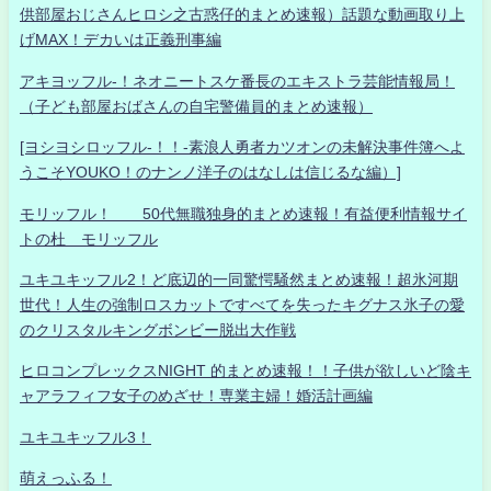
供部屋おじさんヒロシ之古惑仔的まとめ速報）話題な動画取り上
げMAX！デカいは正義刑事編
アキヨッフル-！ネオニートスケ番長のエキストラ芸能情報局！
（子ども部屋おばさんの自宅警備員的まとめ速報）
[ヨシヨシロッフル-！！-素浪人勇者カツオンの未解決事件簿へよ
うこそYOUKO！のナンノ洋子のはなしは信じるな編）]
モリッフル！ 50代無職独身的まとめ速報！有益便利情報サイ
トの杜 モリッフル
ユキユキッフル2！ど底辺的一同驚愕騒然まとめ速報！超氷河期
世代！人生の強制ロスカットですべてを失ったキグナス氷子の愛
のクリスタルキングボンビー脱出大作戦
ヒロコンプレックスNIGHT 的まとめ速報！！子供が欲しいど陰キ
ャアラフィフ女子のめざせ！専業主婦！婚活計画編
ユキユキッフル3！
萌えっふる！