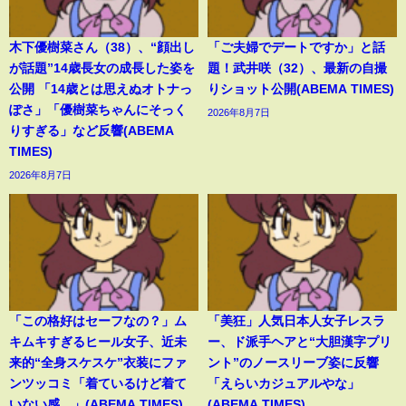
木下優樹菜さん（38）、“顔出し
「ご夫婦でデートですか」と話
が話題”14歳長女の成長した姿を
題！武井咲（32）、最新の自撮
公開 「14歳とは思えぬオトナっ
りショット公開(ABEMA TIMES)
ぽさ」「優樹菜ちゃんにそっく
2026年8月7日
りすぎる」など反響(ABEMA
TIMES)
2026年8月7日
「この格好はセーフなの？」ム
「美狂」人気日本人女子レスラ
キムキすぎるヒール女子、近未
ー、ド派手ヘアと“大胆漢字プリ
来的“全身スケスケ”衣装にファ
ント”のノースリーブ姿に反響
ンツッコミ「着ているけど着て
「えらいカジュアルやな」
いない感…」(ABEMA TIMES)
(ABEMA TIMES)