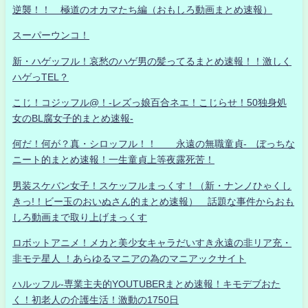
逆襲！！ 極道のオカマたち編（おもしろ動画まとめ速報）
スーパーウンコ！
新・ハゲッフル！哀愁のハゲ男の髪ってるまとめ速報！！激しく
ハゲっTEL？
こじ！コジッフル@！-レズっ娘百合ネエ！こじらせ！50独身処
女のBL腐女子的まとめ速報-
何だ！何が？真・シロッフル！！ 永遠の無職童貞- ぼっちな
ニート的まとめ速報！一生童貞上等夜露死苦！
男装スケバン女子！スケッフルまっくす！（新・ナンノひゃくし
きっ!！ビー玉のおいぬさん的まとめ速報） 話題な事件からおも
しろ動画まで取り上げまっくす
ロボットアニメ！メカと美少女キャラだいすき永遠の非リア充・
非モテ星人 ！あらゆるマニアの為のマニアックサイト
ハルッフル-専業主夫的YOUTUBERまとめ速報！キモデブおた
く！初老人の介護生活！激動の1750日