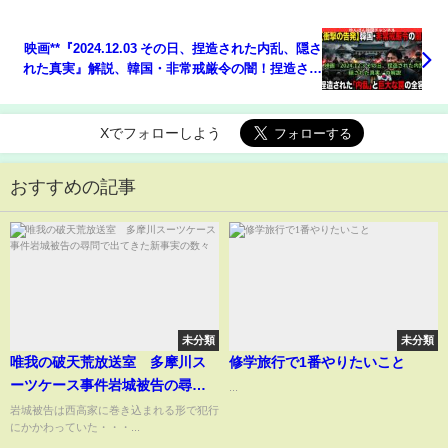
映画**『2024.12.03 その日、捏造された内乱、隠さ
れた真実』解説、韓国・非常戒厳令の闇！捏造され
た「内乱」と巨大な罠の全容〜隠された真実とは〜
Xでフォローしよう
おすすめの記事
未分類
未分類
唯我の破天荒放送室 多摩川ス
修学旅行で1番やりたいこと
ーツケース事件岩城被告の尋問
...
で出てきた新事実の数々
岩城被告は西高家に巻き込まれる形で犯行
にかかわっていた・・・...