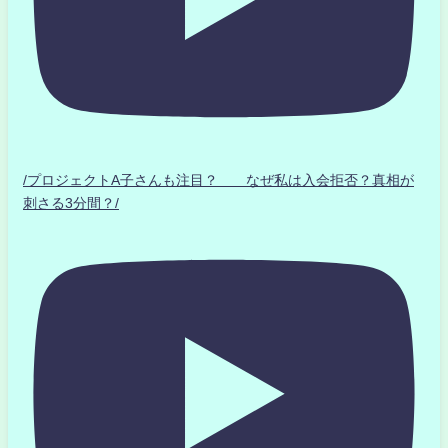
/プロジェクトA子さんも注目？ なぜ私は入会拒否？真相が
刺さる3分間？/