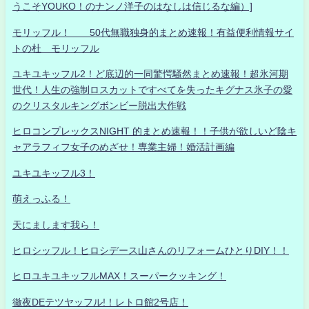
うこそYOUKO！のナンノ洋子のはなしは信じるな編）]
モリッフル！ 50代無職独身的まとめ速報！有益便利情報サイ
トの杜 モリッフル
ユキユキッフル2！ど底辺的一同驚愕騒然まとめ速報！超氷河期
世代！人生の強制ロスカットですべてを失ったキグナス氷子の愛
のクリスタルキングボンビー脱出大作戦
ヒロコンプレックスNIGHT 的まとめ速報！！子供が欲しいど陰キ
ャアラフィフ女子のめざせ！専業主婦！婚活計画編
ユキユキッフル3！
萌えっふる！
天にまします我ら！
ヒロシッフル！ヒロシデース山さんのリフォームひとりDIY！！
ヒロユキユキッフルMAX！スーパークッキング！
徹夜DEテツヤッフル!！レトロ館2号店！