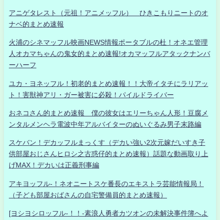
アニゲタレスト（元祖！アニメッフル） ひきこもりニートのオ
ナベ的まとめ速報
火浦のシネマッフル映画NEWS情報ポータブルの杜！オネエ管理
人オカマちゃんの鬼女的まとめ速報!オカマッフルアタックナンバ
ーハーフ
ユカ・ヨネッフル！初老的まとめ速報！！大帝イタチにラリアッ
ト！害獣神アリ・ガー被害に必殺！パイルドライバー
おネコさん的まとめ速報 僕の彼女はエリーちゃん人形！豆腐メ
ンタルメンヘラ電波中年アルバイターのぬいぐるみ男子末路編
スケバン！デカッフルまっくす（デカい強い2次元嫁だいすき子
供部屋おじさんヒロシ之古惑仔的まとめ速報）話題な動画取り上
げMAX！デカいは正義刑事編
アキヨッフル-！ネオニートスケ番長のエキストラ芸能情報局！
（子ども部屋おばさんの自宅警備員的まとめ速報）
[ヨシヨシロッフル-！！-素浪人勇者カツオンの未解決事件簿へよ