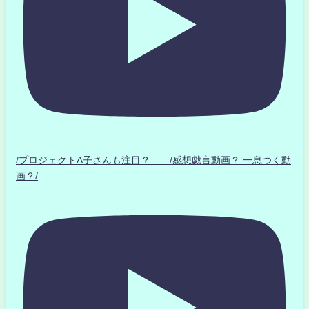
/プロジェクトA子さんも注目？ /感想戯言動画？.一息つく動
画？/