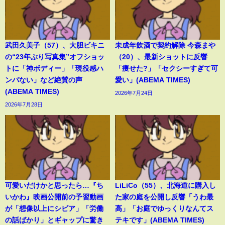
武田久美子（57）、大胆ビキニ
未成年飲酒で契約解除 今森まや
の“23年ぶり写真集”オフショッ
（20）、最新ショットに反響
トに「神ボディー」「現役感ハ
「痩せた?」「セクシーすぎて可
ンパない」など絶賛の声
愛い」(ABEMA TIMES)
(ABEMA TIMES)
2026年7月24日
2026年7月28日
可愛いだけかと思ったら…『ち
LiLiCo（55）、北海道に購入し
いかわ』映画公開前の予習動画
た家の庭を公開し反響「うわ最
が「想像以上にシビア」「労働
高」「お庭でゆっくりなんてス
の話ばかり」とギャップに驚き
テキです」(ABEMA TIMES)