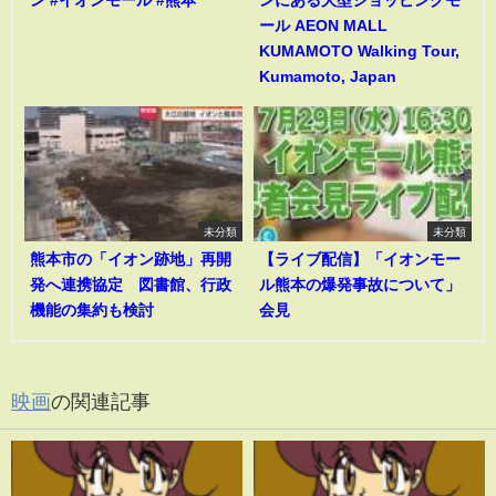
ール AEON MALL
KUMAMOTO Walking Tour,
Kumamoto, Japan
未分類
未分類
熊本市の「イオン跡地」再開
【ライブ配信】「イオンモー
発へ連携協定 図書館、行政
ル熊本の爆発事故について」
機能の集約も検討
会見
映画
の関連記事