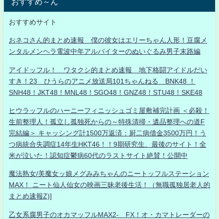
おすすめ～ん
おすすめサイト
おネコさん的まとめ速報 僕の彼女はエリーちゃん人形！豆腐メ
ンタルメンヘラ電波中年アルバイターのぬいぐるみ男子末路編
アイドッフル！ ワタクシ的まとめ速報 地下格闘アイドルだい
すき！23 ひうらのアニメ放送局101ちゃんねる BNK48 ！
SNH48！JKT48！MNL48！SGO48！GNZ48！STU48！SKE48
ヒウラッフルのハーニーフィニッシュゴミ屋敷補完計画 ＜必殺！
生前整理人！孤立し孤独死からの～特殊清掃・遺品整理への道F
完結編＞ キャッシング計1500万返済：厨二病借金3500万円！う
つ病統合失調症14年生HKT46！！9期研究生、最後のサイト！全
米が泣いた！認知症鬱病60代のラストサイト絶賛！公開中
魔法熟女/美魔女ッ娘メグみみちゃんのニートッフルステーション
MAX！ ニート仙人仙女の映画三昧老後生活！（無職孤独居老人的
まとめ速報Z)]
乙女系腐男子のオカマッフルMAX2- FX！オ・カマトレーダーの