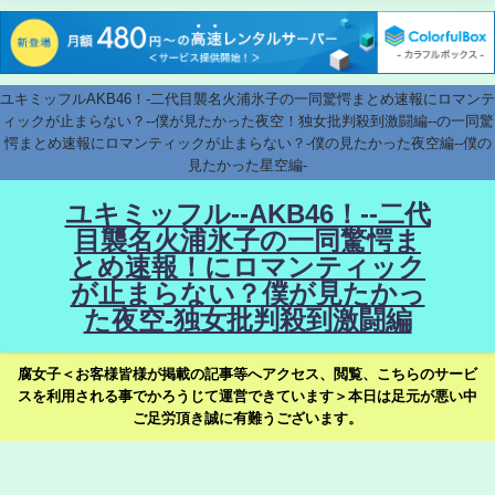
ユキミッフルAKB46！-二代目襲名火浦氷子の一同驚愕まとめ速報にロマンテ
ィックが止まらない？--僕が見たかった夜空！独女批判殺到激闘編--の一同驚
愕まとめ速報にロマンティックが止まらない？-僕の見たかった夜空編--僕の
見たかった星空編-
ユキミッフル--AKB46！--二代
目襲名火浦氷子の一同驚愕ま
とめ速報！にロマンティック
が止まらない？僕が見たかっ
た夜空-独女批判殺到激闘編
腐女子＜お客様皆様が掲載の記事等へアクセス、閲覧、こちらのサービ
スを利用される事でかろうじて運営できています＞本日は足元が悪い中
ご足労頂き誠に有難うございます。