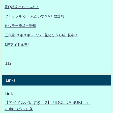
剛Q超児ともっふる！
ヤナッフル ゲームだいすき6！放送局
ヒウラー総統の野望
三代目 ユキユキッフル 花のひうら組! 見参！
魁!!アイドル塾!
t112
Links
Link
【アイドルだいすき！2】「IDOL DAISUKI！」
vtuber だいすき