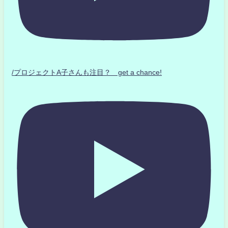
/プロジェクトA子さんも注目？ get a chance!