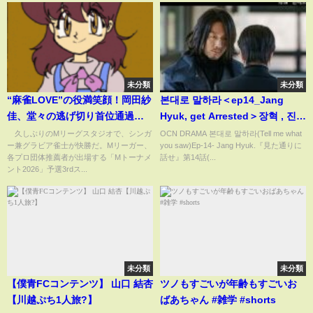
未分類
未分類
“麻雀LOVE”の役満笑顔！岡田紗
본대로 말하라＜ep14_Jang
佳、堂々の逃げ切り首位通過
Hyuk, get Arrested＞장혁 , 진서
「久々に勝ててよかった」2位通
연
久しぶりのMリーグスタジオで、シンガ
OCN DRAMA 본대로 말하라(Tell me what
ー兼グラビア雀士が快勝だ。Mリーガー、
you saw)Ep-14- Jang Hyuk.『見た通りに
過は東城りお/麻雀・Mトーナメ
各プロ団体推薦者が出場する「Mトーナメ
話せ』第14話(...
ント(ABEMA TIMES)
ント2026」予選3rdス...
未分類
未分類
【僕青FCコンテンツ】 山口 結杏
ツノもすごいが年齢もすごいお
【川越ぷち1人旅?】
ばあちゃん #雑学 #shorts