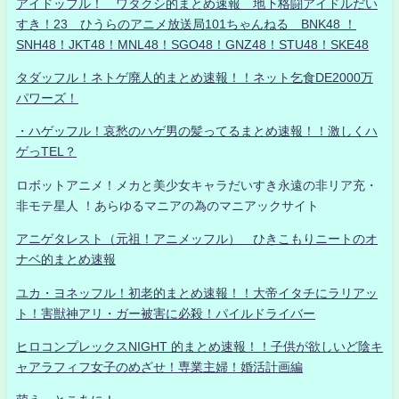
アイドッフル！ ワタクシ的まとめ速報 地下格闘アイドルだい
すき！23 ひうらのアニメ放送局101ちゃんねる BNK48 ！
SNH48！JKT48！MNL48！SGO48！GNZ48！STU48！SKE48
タダッフル！ネトゲ廃人的まとめ速報！！ネット乞食DE2000万
パワーズ！
・ハゲッフル！哀愁のハゲ男の髪ってるまとめ速報！！激しくハ
ゲっTEL？
ロボットアニメ！メカと美少女キャラだいすき永遠の非リア充・
非モテ星人 ！あらゆるマニアの為のマニアックサイト
アニゲタレスト（元祖！アニメッフル） ひきこもりニートのオ
ナベ的まとめ速報
ユカ・ヨネッフル！初老的まとめ速報！！大帝イタチにラリアッ
ト！害獣神アリ・ガー被害に必殺！パイルドライバー
ヒロコンプレックスNIGHT 的まとめ速報！！子供が欲しいど陰キ
ャアラフィフ女子のめざせ！専業主婦！婚活計画編