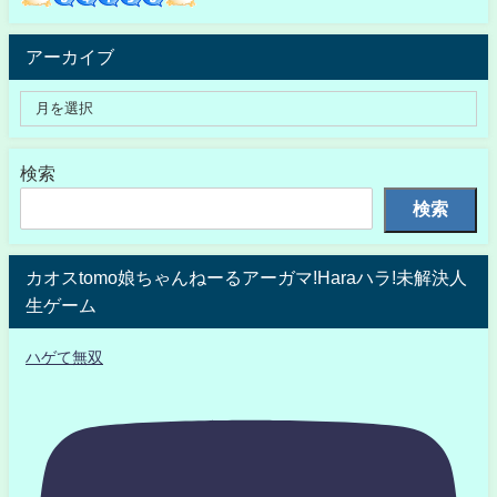
アーカイブ
検索
検索
カオスtomo娘ちゃんねーるアーガマ!Haraハラ!未解決人
生ゲーム
ハゲて無双