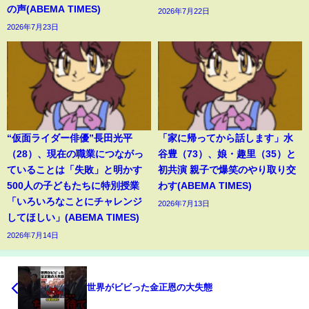
の声(ABEMA TIMES)
2026年7月22日
2026年7月23日
“仮面ライダー俳優”長田光平
「家に帰ってから話します」水
（28）、現在の職業につながっ
谷豊（73）、娘・趣里（35）と
ていることは「失敗」と明かす
初共演 親子で爆笑のやり取り交
500人の子どもたちに特別授業
わす(ABEMA TIMES)
「いろいろなことにチャレンジ
2026年7月13日
してほしい」(ABEMA TIMES)
2026年7月14日
世界がビビった金正恩の大失態