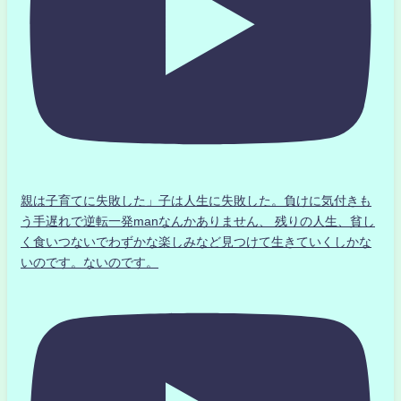
親は子育てに失敗した」子は人生に失敗した。負けに気付きも
う手遅れで逆転一発manなんかありません、 残りの人生、貧し
く食いつないでわずかな楽しみなど見つけて生きていくしかな
いのです。ないのです。