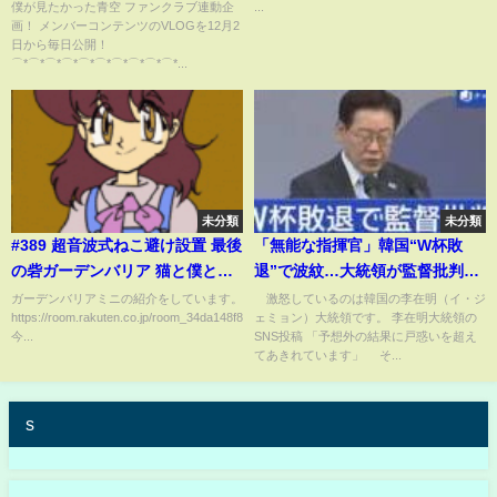
僕が見たかった青空 ファンクラブ連動企
...
画！ メンバーコンテンツのVLOGを12月2
日から毎日公開！
⌒*⌒*⌒*⌒*⌒*⌒*⌒*⌒*⌒*⌒*...
未分類
未分類
#389 超音波式ねこ避け設置 最後
「無能な指揮官」韓国“W杯敗
の砦ガーデンバリア 猫と僕との
退”で波紋…大統領が監督批判
100日戦争
【スーパーJチャンネル】(2026
ガーデンバリアミニの紹介をしています。
激怒しているのは韓国の李在明（イ・ジ
https://room.rakuten.co.jp/room_34da148f8e/items
ェミョン）大統領です。 李在明大統領の
年6月29日)
今...
SNS投稿 「予想外の結果に戸惑いを超え
てあきれています」 そ...
s