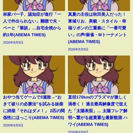
林家パー子、認知症が進行「一
真夏の主役は秋田美人だった！
人で外出られない」難聴で夫・
東城りお、美貌・スタイル・幸
ペーと「筆談」…自宅全焼から
福リボンの三重奏に「一番可愛
約1年(ABEMA TIMES)
い」の声/麻雀・Mトーナメント
(ABEMA TIMES)
2026年8月8日
2026年8月8日
おやつ当てゲームで3連敗→“お
直径170kmのプラズマが激しく
きて破りの必勝法”を試みる妹柴
渦巻く！ 過去最高解像度で捉え
に姉柴「それはダメ！」 2匹の関
た「太陽表面」… 太陽フレア解
係性にほっこり(ABEMA TIMES)
明へ繋がる超貴重な最新観測 ハ
ワイ(ABEMA TIMES)
2026年8月8日
2026年8月8日