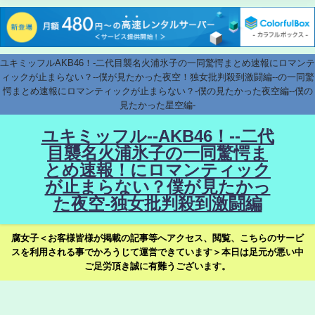
ユキミッフルAKB46！-二代目襲名火浦氷子の一同驚愕まとめ速報にロマンテ
ィックが止まらない？--僕が見たかった夜空！独女批判殺到激闘編--の一同驚
愕まとめ速報にロマンティックが止まらない？-僕の見たかった夜空編--僕の
見たかった星空編-
ユキミッフル--AKB46！--二代
目襲名火浦氷子の一同驚愕ま
とめ速報！にロマンティック
が止まらない？僕が見たかっ
た夜空-独女批判殺到激闘編
腐女子＜お客様皆様が掲載の記事等へアクセス、閲覧、こちらのサービ
スを利用される事でかろうじて運営できています＞本日は足元が悪い中
ご足労頂き誠に有難うございます。