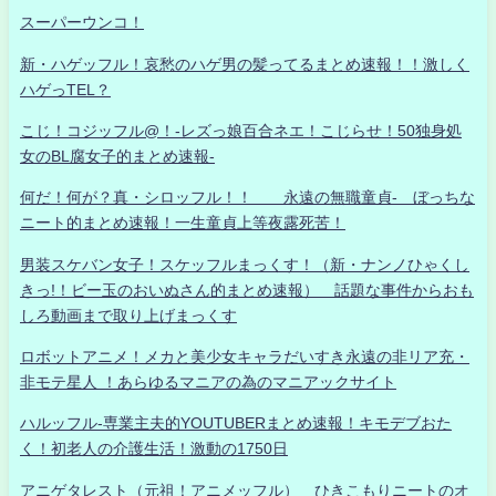
スーパーウンコ！
新・ハゲッフル！哀愁のハゲ男の髪ってるまとめ速報！！激しく
ハゲっTEL？
こじ！コジッフル@！-レズっ娘百合ネエ！こじらせ！50独身処
女のBL腐女子的まとめ速報-
何だ！何が？真・シロッフル！！ 永遠の無職童貞- ぼっちな
ニート的まとめ速報！一生童貞上等夜露死苦！
男装スケバン女子！スケッフルまっくす！（新・ナンノひゃくし
きっ!！ビー玉のおいぬさん的まとめ速報） 話題な事件からおも
しろ動画まで取り上げまっくす
ロボットアニメ！メカと美少女キャラだいすき永遠の非リア充・
非モテ星人 ！あらゆるマニアの為のマニアックサイト
ハルッフル-専業主夫的YOUTUBERまとめ速報！キモデブおた
く！初老人の介護生活！激動の1750日
アニゲタレスト（元祖！アニメッフル） ひきこもりニートのオ