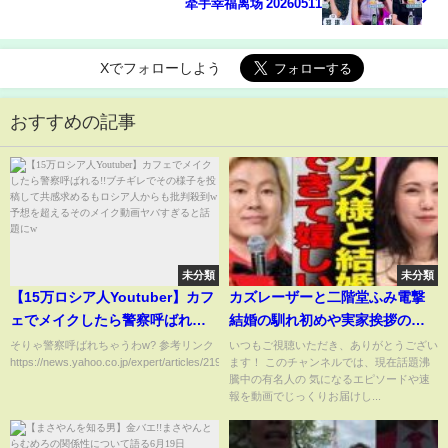
牵手幸福离场 20260511
Xでフォローしよう
おすすめの記事
未分類
未分類
【15万ロシア人Youtuber】カフ
カズレーザーと二階堂ふみ電撃
ェでメイクしたら警察呼ばれる!!
結婚の馴れ初めや実家挨拶の真
ブチギレでその様子を投稿して
相…二階堂ふみの猛烈アプロー
そりゃ警察呼ばれちゃうわw? 参考リンク
いつもご視聴いただき、ありがとうござい
https://news.yahoo.co.jp/expert/articles/2198ab2f...
ます！ このチャンネルでは、現在話題沸
共感求めるもロシア人からも批
チや「めちゃくちゃ顔がタイ
騰中の有名人の 気になるエピソードや速
判殺到w予想を超えるそのメイク
プ」発言から始まった熱愛に騒
報を動画でじっくりお届けし...
動画ヤバすぎると話題にw
然…