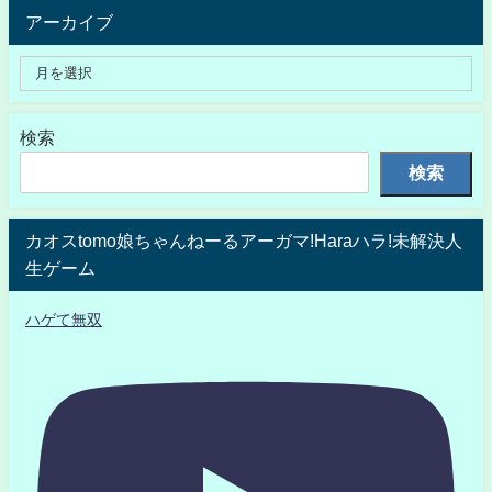
アーカイブ
検索
検索
カオスtomo娘ちゃんねーるアーガマ!Haraハラ!未解決人
生ゲーム
ハゲて無双