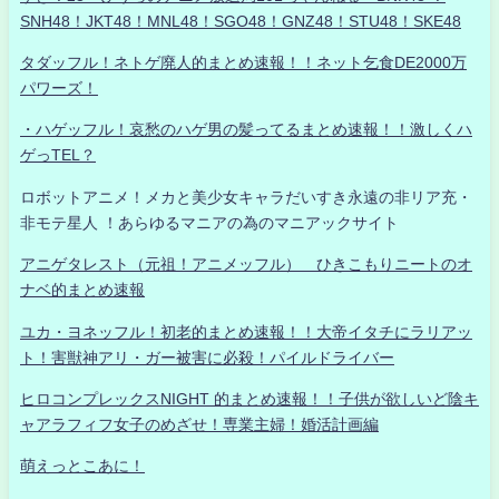
SNH48！JKT48！MNL48！SGO48！GNZ48！STU48！SKE48
タダッフル！ネトゲ廃人的まとめ速報！！ネット乞食DE2000万
パワーズ！
・ハゲッフル！哀愁のハゲ男の髪ってるまとめ速報！！激しくハ
ゲっTEL？
ロボットアニメ！メカと美少女キャラだいすき永遠の非リア充・
非モテ星人 ！あらゆるマニアの為のマニアックサイト
アニゲタレスト（元祖！アニメッフル） ひきこもりニートのオ
ナベ的まとめ速報
ユカ・ヨネッフル！初老的まとめ速報！！大帝イタチにラリアッ
ト！害獣神アリ・ガー被害に必殺！パイルドライバー
ヒロコンプレックスNIGHT 的まとめ速報！！子供が欲しいど陰キ
ャアラフィフ女子のめざせ！専業主婦！婚活計画編
萌えっとこあに！