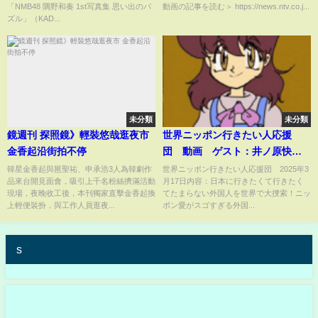
「NMB48 隅野和奏 1st写真集 思い出のパ
動画の記事を読む＞ https://news.ntv.co.j...
ズル」（KAD...
未分類
未分類
鏡週刊 探照鏡》輕裝悠哉逛夜市
世界ニッポン行きたい人応援
金香起沿街拍不停
団 動画 ゲスト：井ノ原快
彦 3月17日
韓星金香起與邕聖祐、申承浩3人為韓劇作
世界ニッポン行きたい人応援団 2025年3
品來台開見面會，吸引上千名粉絲擠滿活動
月17日内容：日本に行きたくて行きたく
現場，夜晚收工後，本刊獨家直擊金香起換
てたまらない外国人を世界で大捜索！ニッ
上輕便裝扮，與工作人員逛夜...
ポン愛がスゴすぎる外国...
s