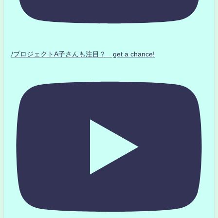
/プロジェクトA子さんも注目？ get a chance!