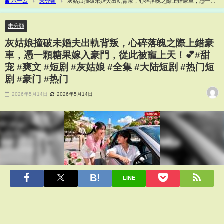
ホーム
未分類
灰姑娘撞破未婚夫出軌背叛，心碎落魄之際上錯豪車，憑一顆
糖果嫁入豪門，從此被寵上天！💕#甜宠 #爽文 #短剧 #灰姑娘 #全集 #大陆短剧 #热门短
剧 #豪门 #热门
未分類
灰姑娘撞破未婚夫出軌背叛，心碎落魄之際上錯豪
車，憑一顆糖果嫁入豪門，從此被寵上天！💕#甜
宠 #爽文 #短剧 #灰姑娘 #全集 #大陆短剧 #热门短
剧 #豪门 #热门
2026年5月14日
2026年5月14日
LINE