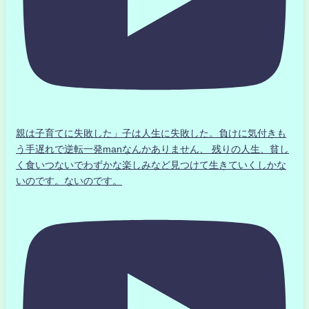
親は子育てに失敗した」子は人生に失敗した。負けに気付きも
う手遅れで逆転一発manなんかありません、 残りの人生、貧し
く食いつないでわずかな楽しみなど見つけて生きていくしかな
いのです。ないのです。