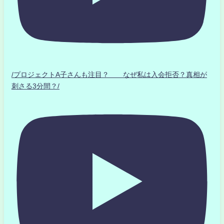
/プロジェクトA子さんも注目？ なぜ私は入会拒否？真相が
刺さる3分間？/