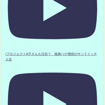
/プロジェクトA子さんも注目？ 独身ハゲ僧侶のサンドイッチ
人生