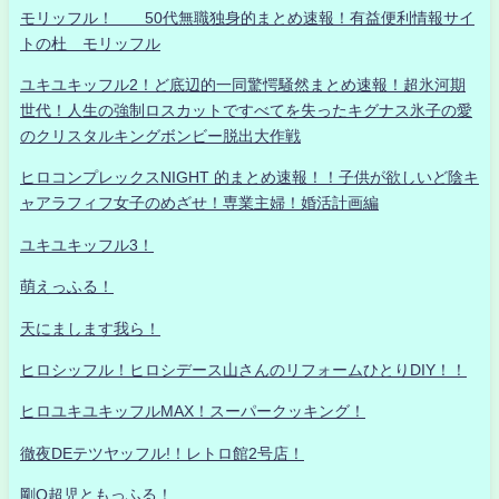
モリッフル！ 50代無職独身的まとめ速報！有益便利情報サイ
トの杜 モリッフル
ユキユキッフル2！ど底辺的一同驚愕騒然まとめ速報！超氷河期
世代！人生の強制ロスカットですべてを失ったキグナス氷子の愛
のクリスタルキングボンビー脱出大作戦
ヒロコンプレックスNIGHT 的まとめ速報！！子供が欲しいど陰キ
ャアラフィフ女子のめざせ！専業主婦！婚活計画編
ユキユキッフル3！
萌えっふる！
天にまします我ら！
ヒロシッフル！ヒロシデース山さんのリフォームひとりDIY！！
ヒロユキユキッフルMAX！スーパークッキング！
徹夜DEテツヤッフル!！レトロ館2号店！
剛Q超児ともっふる！