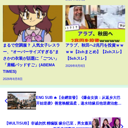
まるで空調服？ 人気女子レスラ
アラブ、秋田へ2兆円を投資ｗｗ
ー、“オーバーサイズすぎる”ま
ｗｗ【2chまとめ】【2chスレ】
さかの衣装が話題に「ごつい」
【5chスレ】
「肩幅パッドすご」(ABEMA
2026年8月8日
TIMES)
2026年8月8日
ENG SUB 🔥【全網首發】《爆金女孩：从返乡大巴
开始逆袭》善意唤醒温柔，递水结缘后他逆袭治愈人
生！#热血#漫剧#爽文#爽剧#赛博剧场
【MULTISUB】非诚勿扰 精编版 缘分已至，男女嘉宾