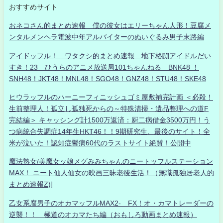
おすすめサイト
おネコさん的まとめ速報 僕の彼女はエリーちゃん人形！豆腐メ
ンタルメンヘラ電波中年アルバイターのぬいぐるみ男子末路編
アイドッフル！ ワタクシ的まとめ速報 地下格闘アイドルだい
すき！23 ひうらのアニメ放送局101ちゃんねる BNK48 ！
SNH48！JKT48！MNL48！SGO48！GNZ48！STU48！SKE48
ヒウラッフルのハーニーフィニッシュゴミ屋敷補完計画 ＜必殺！
生前整理人！孤立し孤独死からの～特殊清掃・遺品整理への道F
完結編＞ キャッシング計1500万返済：厨二病借金3500万円！う
つ病統合失調症14年生HKT46！！9期研究生、最後のサイト！全
米が泣いた！認知症鬱病60代のラストサイト絶賛！公開中
魔法熟女/美魔女ッ娘メグみみちゃんのニートッフルステーション
MAX！ ニート仙人仙女の映画三昧老後生活！（無職孤独居老人的
まとめ速報Z)]
乙女系腐男子のオカマッフルMAX2- FX！オ・カマトレーダーの
逆襲！！ 極道のオカマたち編（おもしろ動画まとめ速報）