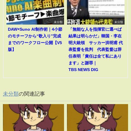
未分類
未分類
DAW×Suno AI制作術｜4小節
「無能な人を指揮官に選べば
のモチーフから“歌入り”完成
結果は明らかだ」韓国・李在
までのワークフロー公開【V5
明大統領 サッカー洪明甫 代
版】
表監督を批判 代表監督は辞
任表明「責任は全て私にあり
ます」と謝罪｜
TBS NEWS DIG
未分類
の関連記事