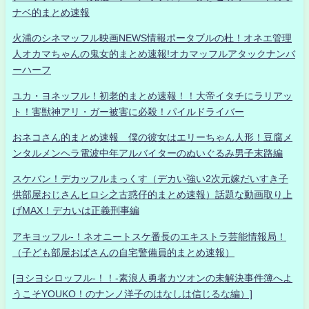
ナベ的まとめ速報
火浦のシネマッフル映画NEWS情報ポータブルの杜！オネエ管理
人オカマちゃんの鬼女的まとめ速報!オカマッフルアタックナンバ
ーハーフ
ユカ・ヨネッフル！初老的まとめ速報！！大帝イタチにラリアッ
ト！害獣神アリ・ガー被害に必殺！パイルドライバー
おネコさん的まとめ速報 僕の彼女はエリーちゃん人形！豆腐メ
ンタルメンヘラ電波中年アルバイターのぬいぐるみ男子末路編
スケバン！デカッフルまっくす（デカい強い2次元嫁だいすき子
供部屋おじさんヒロシ之古惑仔的まとめ速報）話題な動画取り上
げMAX！デカいは正義刑事編
アキヨッフル-！ネオニートスケ番長のエキストラ芸能情報局！
（子ども部屋おばさんの自宅警備員的まとめ速報）
[ヨシヨシロッフル-！！-素浪人勇者カツオンの未解決事件簿へよ
うこそYOUKO！のナンノ洋子のはなしは信じるな編）]