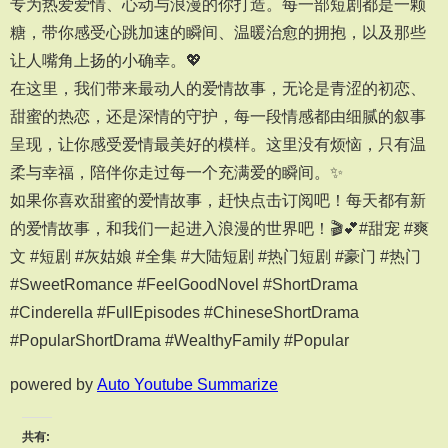
专为热爱爱情、心动与浪漫的你打造。每一部短剧都是一颗
糖，带你感受心跳加速的瞬间、温暖治愈的拥抱，以及那些
让人嘴角上扬的小确幸。💖
在这里，我们带来最动人的爱情故事，无论是青涩的初恋、
甜蜜的热恋，还是深情的守护，每一段情感都由细腻的叙事
呈现，让你感受爱情最美好的模样。这里没有烦恼，只有温
柔与幸福，陪伴你走过每一个充满爱的瞬间。✨
如果你喜欢甜蜜的爱情故事，赶快点击订阅吧！每天都有新
的爱情故事，和我们一起进入浪漫的世界吧！🎬💕#甜宠 #爽
文 #短剧 #灰姑娘 #全集 #大陆短剧 #热门短剧 #豪门 #热门
#SweetRomance #FeelGoodNovel #ShortDrama
#Cinderella #FullEpisodes #ChineseShortDrama
#PopularShortDrama #WealthyFamily #Popular
powered by
Auto Youtube Summarize
共有: