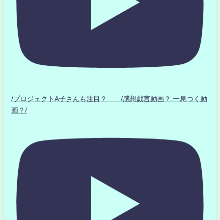
/プロジェクトA子さんも注目？ /感想戯言動画？.一息つく動
画？/