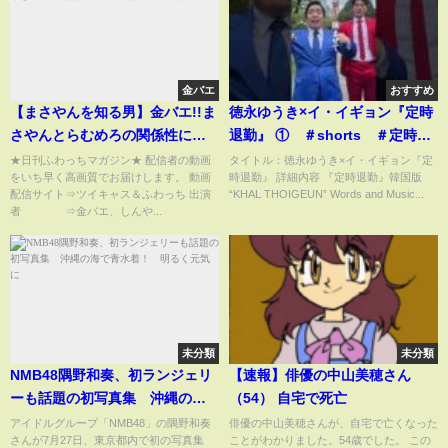
金バエ
おすすめ
【まさやんを知る男】金バエ!!ま
徳永ゆうき×イ・イギョン『定時
さやんとらむめろの関係性につ
退勤』 ① ＃shorts ＃定時退
いて語る6月19日
勤 ＃徳永ゆうき ＃イイギョ
★日刊ふわっちマガジン★ 配信者の動画
タイトル：徳永ゆうき×イ・イギョン『定
をいち早く高画質でお届けします。 動画
時退勤』 詳細内容 『定時退勤』韓国版
ン #칼퇴근 #이이경 #토쿠나
配信サイト⇒ツイキャス＆ふわっち 出演
“KHAL THOIGEUN” Words and Music...
가유우키 #콜라보 #일본버
者 ⇒金バエ、しんや...
전 #내남편과결혼해줘
未分類
未分類
NMB48隅野和奏、初ランジェリ
【速報】俳優の中山美穂さん
ーも話題の初写真集 沖縄の海
（54） 自宅で死亡
で青水着！ 明るく元気に
アイドルグループ「NMB48」の隅野和奏
俳優の中山美穂さんが、自宅で亡くなった
さんが7月27日、東京都内で初の写真集
ことがわかりました。54歳でした。 この