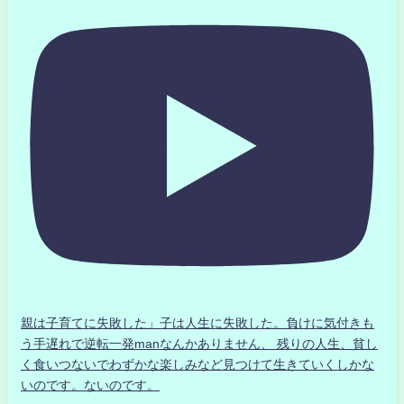
親は子育てに失敗した」子は人生に失敗した。負けに気付きも
う手遅れで逆転一発manなんかありません、 残りの人生、貧し
く食いつないでわずかな楽しみなど見つけて生きていくしかな
いのです。ないのです。