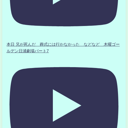
本日 兄が死んだ 葬式には行かなかった などなど 木曜ゴー
ルデン日浦劇場パート7