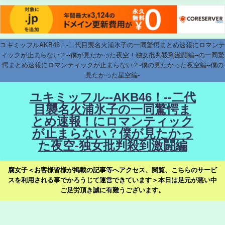
ユキミッフルAKB46！-二代目襲名火浦氷子の一同驚愕まとめ速報にロマンテ
ィックが止まらない？--僕が見たかった夜空！独女批判殺到激闘編--の一同驚
愕まとめ速報にロマンティックが止まらない？-僕の見たかった夜空編--僕の
見たかった星空編-
ユキミッフル--AKB46！--二代
目襲名火浦氷子の一同驚愕ま
とめ速報！にロマンティック
が止まらない？僕が見たかっ
た夜空-独女批判殺到激闘編
腐女子＜お客様皆様が掲載の記事等へアクセス、閲覧、こちらのサービ
スを利用される事でかろうじて運営できています＞本日は足元が悪い中
ご足労頂き誠に有難うございます。