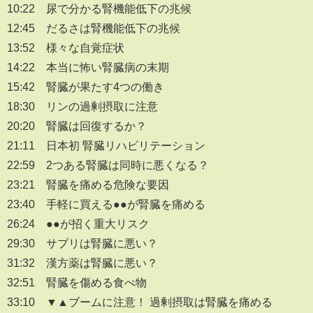
10:22 尿で分かる腎機能低下の兆候
12:45 だるさは腎機能低下の兆候
13:52 様々な自覚症状
14:22 本当に怖い腎臓病の末期
15:42 腎臓が果たす4つの働き
18:30 リンの過剰摂取に注意
20:20 腎臓は回復するか？
21:11 日本初 腎臓リハビリテーション
22:59 2つある腎臓は同時に悪くなる？
23:21 腎臓を痛める危険な要因
23:40 手軽に買える●●が腎臓を痛める
26:24 ●●が招く重大リスク
29:30 サプリは腎臓に悪い？
31:32 漢方薬は腎臓に悪い？
32:51 腎臓を傷める食べ物
33:10 ▼▲ブームに注意！ 過剰摂取は腎臓を痛める