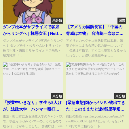
未分類
国際
ダンプ松本がサプライズで客席
【アメリカ国防長官】「中国の
からリングへ | 極悪女王 | Netflix
脅威は本物」 台湾統一念頭に強
Japan
い危機感示す
ダンプ松本がサプライズで客席からリング
アメリカのヘグセス国防長官は31日、演
へ！ ダンプ松本 × ゆりやんレトリィバァ
説で中国による台湾の武力統一について
長与千種 × 唐田えりか ライオネス飛鳥 ×
「脅威は本物で、すぐにも現実となるかも
剛力彩芽 「...
しれない」と強い危機感を示し...
未分類
未分類
「授業中いきなり」学生ら8人け
[緊急事態]畑からヤバい物出てき
が…法政大学 ハンマー殴打で
た！このままだと逮捕⁉︎里芋畑で
女を逮捕【報道ステーション】
命懸けのテデトール！果たして
東京・町田市にある法政大学のキャンパス
前回の動画https://m.youtube.com/watch?
で、学生ら8人がハンマーのようなもので
v=o86KKc0UNbI除草剤はもういらない！
(2025年1月10日)
無事に終えることができたのか⁉︎
殴られ、けがをしました。 警視庁は、2年
100円で草は枯れる！ ト...