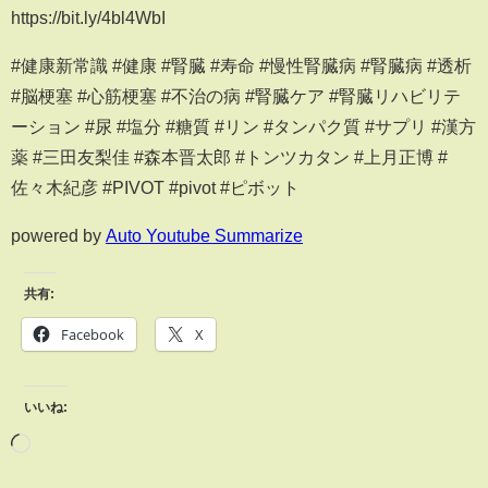
https://bit.ly/4bl4WbI
#健康新常識 #健康 #腎臓 #寿命 #慢性腎臓病 #腎臓病 #透析
#脳梗塞 #心筋梗塞 #不治の病 #腎臓ケア #腎臓リハビリテ
ーション #尿 #塩分 #糖質 #リン #タンパク質 #サプリ #漢方
薬 #三田友梨佳 #森本晋太郎 #トンツカタン #上月正博 #
佐々木紀彦 #PIVOT #pivot #ピボット
powered by
Auto Youtube Summarize
共有:
Facebook
X
いいね: