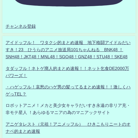
チャンネル登録
アイドッフル！ ワタクシ的まとめ速報 地下格闘アイドルだい
すき！23 ひうらのアニメ放送局101ちゃんねる BNK48 ！
SNH48！JKT48！MNL48！SGO48！GNZ48！STU48！SKE48
タダッフル！ネトゲ廃人的まとめ速報！！ネット乞食DE2000万
パワーズ！
・ハゲッフル！哀愁のハゲ男の髪ってるまとめ速報！！激しくハ
ゲっTEL？
ロボットアニメ！メカと美少女キャラだいすき永遠の非リア充・
非モテ星人 ！あらゆるマニアの為のマニアックサイト
アニゲタレスト（元祖！アニメッフル） ひきこもりニートのオ
ナベ的まとめ速報