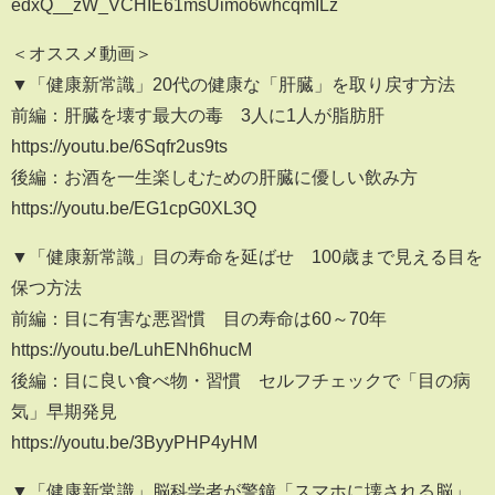
edxQ__zW_VCHIE61msUimo6whcqmILz
＜オススメ動画＞
▼「健康新常識」20代の健康な「肝臓」を取り戻す方法
前編：肝臓を壊す最大の毒 3人に1人が脂肪肝
https://youtu.be/6Sqfr2us9ts
後編：お酒を一生楽しむための肝臓に優しい飲み方
https://youtu.be/EG1cpG0XL3Q
▼「健康新常識」目の寿命を延ばせ 100歳まで見える目を
保つ方法
前編：目に有害な悪習慣 目の寿命は60～70年
https://youtu.be/LuhENh6hucM
後編：目に良い食べ物・習慣 セルフチェックで「目の病
気」早期発見
https://youtu.be/3ByyPHP4yHM
▼「健康新常識」脳科学者が警鐘「スマホに壊される脳」