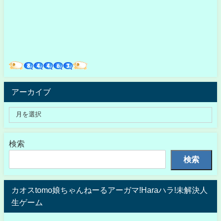
アーカイブ
検索
検索
カオスtomo娘ちゃんねーるアーガマ!Haraハラ!未解決人
生ゲーム