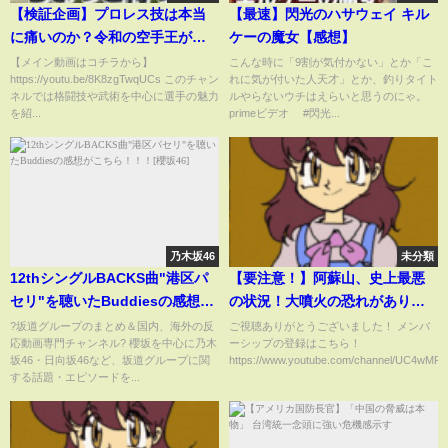
【検証企画】プロレス技は本当
【最速】閃光のハサウェイ キル
に痛いのか？令和の空手王が体
ケーの魔女【感想】
を張る！
【メイン動画はコチラから】
こんな時に「9割が気付かない」とか「こ
https://youtu.be/8K8zgTwqUCs このチャン
れに気が付いた人天才」とか、釣りタイト
ネルでは格闘技や武術を中心に選手の魅力
ルやらないウチはえらいと思うのにゃ。
を紹...
primeビデオ #閃光...
乃木坂46
未分類
12thシングルBACKS曲"港区パ
【要注意！】阿蘇山、史上最悪
セリ"を聴いたBuddiesの感想が
の状況！大噴火の恐れがありま
こちら！！！[櫻坂46]
す！わかりやすく解説します！
?坂道グループのまとめ＆国内、海外の反
ご視聴ありがとうございました！ メンバ
応動画専門チャンネル? 櫻坂を中心に乃木
ーシップの登録はこちら！
坂46・日向坂46など、坂道グループに関
https://www.youtube.com/channel/UC4wMR..
する話題・エピソードを...