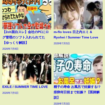
【2ch面白スレ】会社のPCにロ
m-flo loves 日之内エミ &
グ管理のソフト入れられてた
Ryohei / Summer Time Love
【ゆっくり解説】
2026年7月5日
2026年7月8日
EXILE / SUMMER TIME LOVE
精子の寿命 お風呂で妊娠する!?
排卵何日前まで妊娠？【医師解
2026年7月5日
説】
2026年7月3日