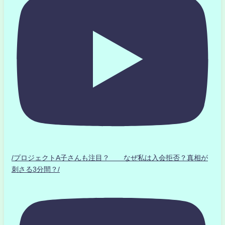
/プロジェクトA子さんも注目？ なぜ私は入会拒否？真相が
刺さる3分間？/