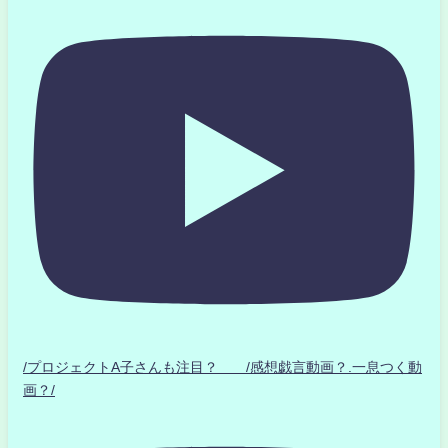
/プロジェクトA子さんも注目？ /感想戯言動画？.一息つく動
画？/