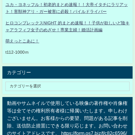
ユカ・ヨネッフル！初老的まとめ速報！！大帝イタチにラリアッ
ト！害獣神アリ・ガー被害に必殺！パイルドライバー
ヒロコンプレックスNIGHT 的まとめ速報！！子供が欲しいど陰キ
ャアラフィフ女子のめざせ！専業主婦！婚活計画編
萌えっとこあに！
t112-1000ｍ
カテゴリー
動画やサムネイルで使用している映像の著作権や肖像権
等は全てその権利所有者様に帰属いたします。申しわけ
ございません。お客様からの要望、問題がある記事を削
除、送信防止措置にできる限り応じます。お問い合わせ
のサイトアドレスです。 https://form.os7.biz/f/c82c6596/