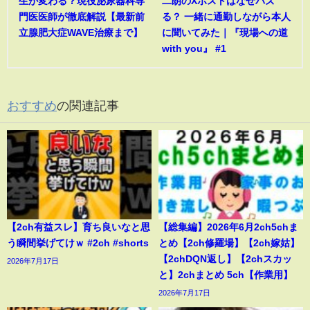
生が変わる？現役泌尿器科専
二朗のXポストはなぜバズ
門医医師が徹底解説【最新前
る？ 一緒に通勤しながら本人
立腺肥大症WAVE治療まで】
に聞いてみた｜『現場への道
with you』 #1
おすすめ
の関連記事
【2ch有益スレ】育ち良いなと思
【総集編】2026年6月2ch5chま
う瞬間挙げてけｗ #2ch #shorts
とめ【2ch修羅場】【2ch嫁姑】
【2chDQN返し】【2chスカッ
2026年7月17日
と】2chまとめ 5ch【作業用】
2026年7月17日