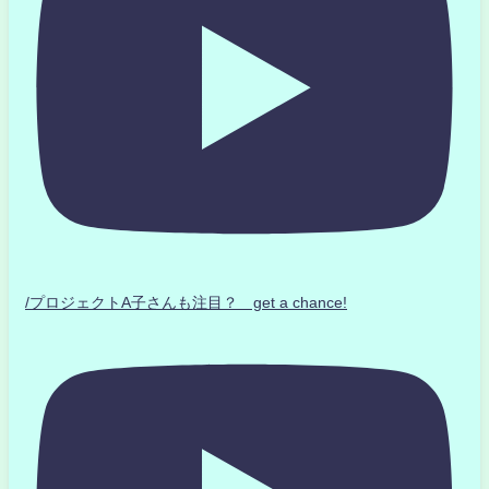
/プロジェクトA子さんも注目？ get a chance!