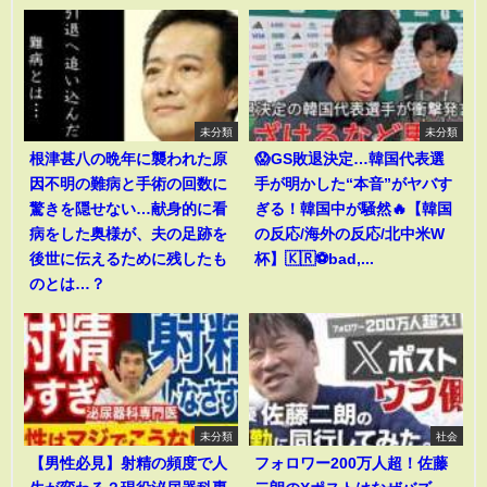
未分類
未分類
根津甚八の晩年に襲われた原
😱GS敗退決定…韓国代表選
因不明の難病と手術の回数に
手が明かした“本音”がヤバす
驚きを隠せない…献身的に看
ぎる！韓国中が騒然🔥【韓国
病をした奥様が、夫の足跡を
の反応/海外の反応/北中米W
後世に伝えるために残したも
杯】🇰🇷⚽bad,...
のとは…？
未分類
社会
【男性必見】射精の頻度で人
フォロワー200万人超！佐藤