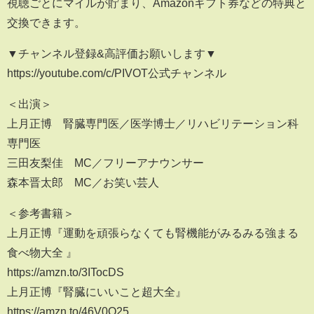
視聴ごとにマイルが貯まり、Amazonギフト券などの特典と
交換できます。
▼チャンネル登録&高評価お願いします▼
https://youtube.com/c/PIVOT公式チャンネル
＜出演＞
上月正博 腎臓専門医／医学博士／リハビリテーション科
専門医
三田友梨佳 MC／フリーアナウンサー
森本晋太郎 MC／お笑い芸人
＜参考書籍＞
上月正博『運動を頑張らなくても腎機能がみるみる強まる
食べ物大全 』
https://amzn.to/3ITocDS
上月正博『腎臓にいいこと超大全』
https://amzn.to/46V0O25