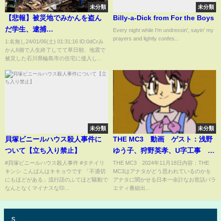
未分類
未分類
【悲報】被災地でみかんを盗ん
Billy-a-Dick from For the Boys
だ学生、逮捕
Every night while I'm undressin', sayin' my
prayers and lightly confes...
wwwwwwwwwwwwwwwwww
1:名無し24/01/06(土) 01:31:16 ID:0dCrみ
かん6個で人生終了してて草日朝、地震で
被災した石川県輪島市の住宅に侵入し...
未分類
未分類
貝塚ビニールハウス殺人事件に
THE MC3 動画 ゲスト：浅野
ついて【立ち入り禁止】
ゆう子、狩野英孝、U字工事 11
月18日
#貝塚ビニールハウス殺人事件 #タチイリ
THE MC3 2024年11月18日内容：THE
キンシ こんばんはキキョウです 「不適切
MC3はアナタがどう思われているのかを
にもほどがある」流行語のふてほど騒動で
アナタに聞かせる日本一余計なお世話バラ
なんとなくマイナスな印...
エティ番組出...
s