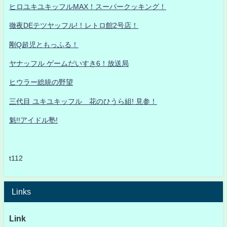
ヒロユキユキッフルMAX！スーパークッキング！
徹夜DEテツヤッフル!！レトロ館2号店！
剛Q超児ともっふる！
ヤナッフル ゲームだいすき6！放送局
ヒウラー総統の野望
三代目 ユキユキッフル 花のひうら組! 見参！
魁!!アイドル塾!
t112
Links
Link