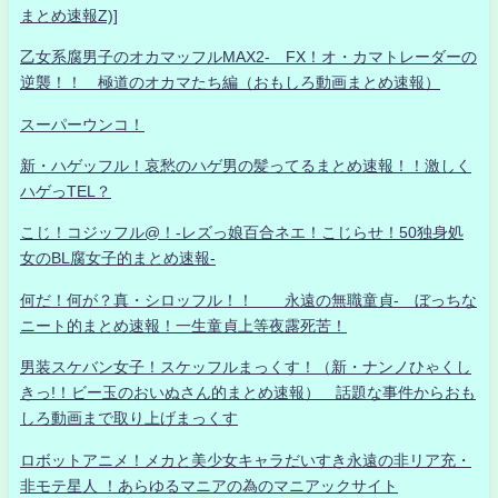
まとめ速報Z)]
乙女系腐男子のオカマッフルMAX2- FX！オ・カマトレーダーの
逆襲！！ 極道のオカマたち編（おもしろ動画まとめ速報）
スーパーウンコ！
新・ハゲッフル！哀愁のハゲ男の髪ってるまとめ速報！！激しく
ハゲっTEL？
こじ！コジッフル@！-レズっ娘百合ネエ！こじらせ！50独身処
女のBL腐女子的まとめ速報-
何だ！何が？真・シロッフル！！ 永遠の無職童貞- ぼっちな
ニート的まとめ速報！一生童貞上等夜露死苦！
男装スケバン女子！スケッフルまっくす！（新・ナンノひゃくし
きっ!！ビー玉のおいぬさん的まとめ速報） 話題な事件からおも
しろ動画まで取り上げまっくす
ロボットアニメ！メカと美少女キャラだいすき永遠の非リア充・
非モテ星人 ！あらゆるマニアの為のマニアックサイト