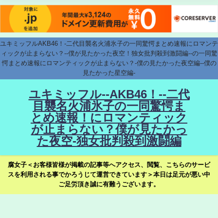
ユキミッフルAKB46！-二代目襲名火浦氷子の一同驚愕まとめ速報にロマンテ
ィックが止まらない？--僕が見たかった夜空！独女批判殺到激闘編--の一同驚
愕まとめ速報にロマンティックが止まらない？-僕の見たかった夜空編--僕の
見たかった星空編-
ユキミッフル--AKB46！--二代
目襲名火浦氷子の一同驚愕ま
とめ速報！にロマンティック
が止まらない？僕が見たかっ
た夜空-独女批判殺到激闘編
腐女子＜お客様皆様が掲載の記事等へアクセス、閲覧、こちらのサービ
スを利用される事でかろうじて運営できています＞本日は足元が悪い中
ご足労頂き誠に有難うございます。