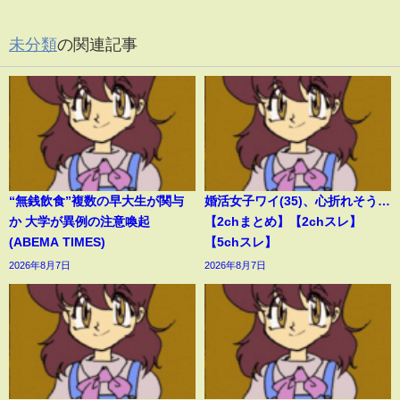
未分類
の関連記事
“無銭飲食”複数の早大生が関与
婚活女子ワイ(35)、心折れそう…
か 大学が異例の注意喚起
【2chまとめ】【2chスレ】
(ABEMA TIMES)
【5chスレ】
2026年8月7日
2026年8月7日