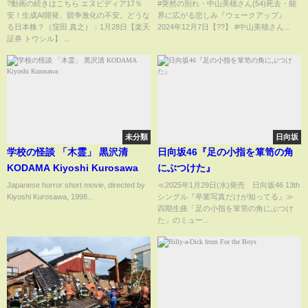
ークアップ2024年12月7日
?動画の続きはこちら エヌビディア17％
#突然の別れ・中山美穂さん(54)死去・能
安！生成AI開発、競争激化の不安。どうな
界に広がる悲しみ『ウェークアップ』
【??】
る日本株？（窪田 真之）：1月28日【楽天
2024年12月7日【??】 #中山美穂さん...
証券 トウシル】 ...
未分類
日向坂
学校の怪談 「木霊」 黒沢清
日向坂46『足の小指を箪笥の角
KODAMA Kiyoshi Kurosawa
にぶつけた』
Japanese horror short movie, directed by
≪2025年1月29日(水)発売 日向坂46 13th
Kiyoshi Kurosawa, 1998...
シングル『卒業写真だけが知ってる』≫
四期生曲「足の小指を箪笥の角にぶつけ
た」のミュー...