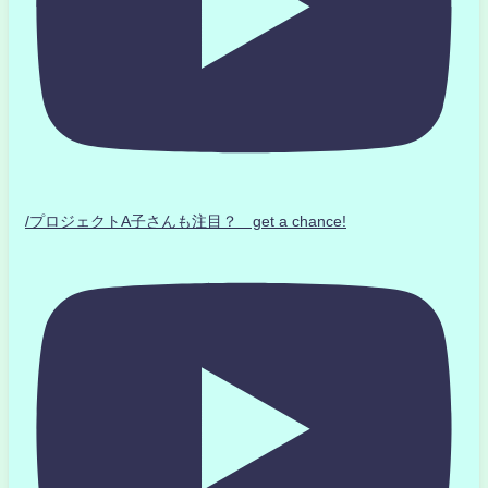
/プロジェクトA子さんも注目？ get a chance!