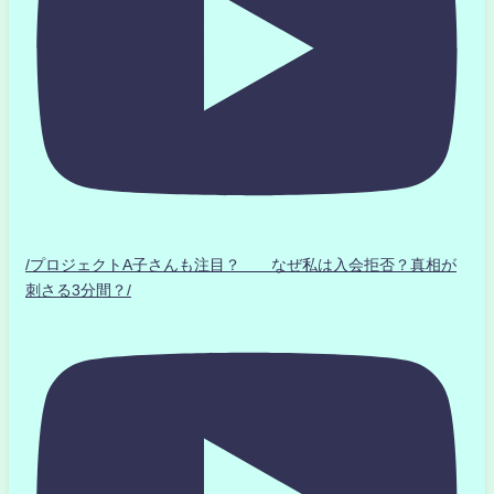
/プロジェクトA子さんも注目？ なぜ私は入会拒否？真相が
刺さる3分間？/