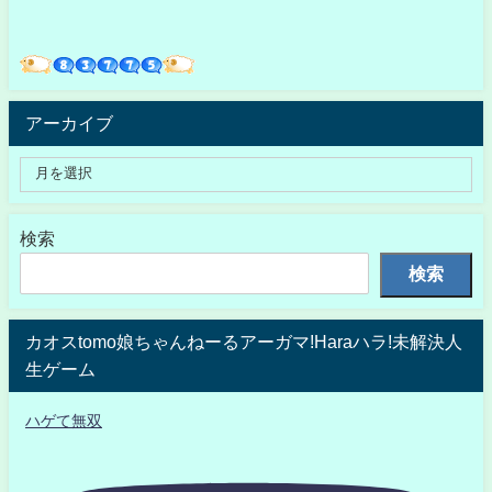
アーカイブ
検索
検索
カオスtomo娘ちゃんねーるアーガマ!Haraハラ!未解決人
生ゲーム
ハゲて無双