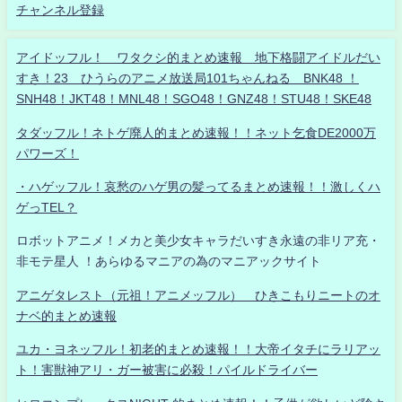
チャンネル登録
アイドッフル！ ワタクシ的まとめ速報 地下格闘アイドルだい
すき！23 ひうらのアニメ放送局101ちゃんねる BNK48 ！
SNH48！JKT48！MNL48！SGO48！GNZ48！STU48！SKE48
タダッフル！ネトゲ廃人的まとめ速報！！ネット乞食DE2000万
パワーズ！
・ハゲッフル！哀愁のハゲ男の髪ってるまとめ速報！！激しくハ
ゲっTEL？
ロボットアニメ！メカと美少女キャラだいすき永遠の非リア充・
非モテ星人 ！あらゆるマニアの為のマニアックサイト
アニゲタレスト（元祖！アニメッフル） ひきこもりニートのオ
ナベ的まとめ速報
ユカ・ヨネッフル！初老的まとめ速報！！大帝イタチにラリアッ
ト！害獣神アリ・ガー被害に必殺！パイルドライバー