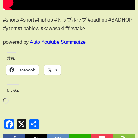
#shorts #short #hiphop #ヒップホップ #badhop #BADHOP
#yzerr #t-pablow #kawasaki #firsttake
powered by
Auto Youtube Summarize
共有:
Facebook
X
いいね:
Facebook
X
共
有