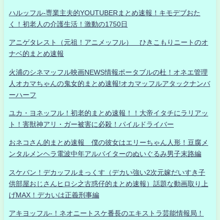
ハルッフル-専業主夫的YOUTUBERまとめ速報！キモデブおた
く！初老人の介護生活！激動の1750日
アニゲタレスト（元祖！アニメッフル） ひきこもりニートのオ
ナベ的まとめ速報
火浦のシネマッフル映画NEWS情報ポータブルの杜！オネエ管理
人オカマちゃんの鬼女的まとめ速報!オカマッフルアタックナンバ
ーハーフ
ユカ・ヨネッフル！初老的まとめ速報！！大帝イタチにラリアッ
ト！害獣神アリ・ガー被害に必殺！パイルドライバー
おネコさん的まとめ速報 僕の彼女はエリーちゃん人形！豆腐メ
ンタルメンヘラ電波中年アルバイターのぬいぐるみ男子末路編
スケバン！デカッフルまっくす（デカい強い2次元嫁だいすき子
供部屋おじさんヒロシ之古惑仔的まとめ速報）話題な動画取り上
げMAX！デカいは正義刑事編
アキヨッフル-！ネオニートスケ番長のエキストラ芸能情報局！