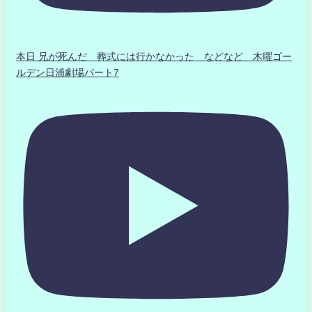
本日 兄が死んだ 葬式には行かなかった などなど 木曜ゴー
ルデン日浦劇場パート7