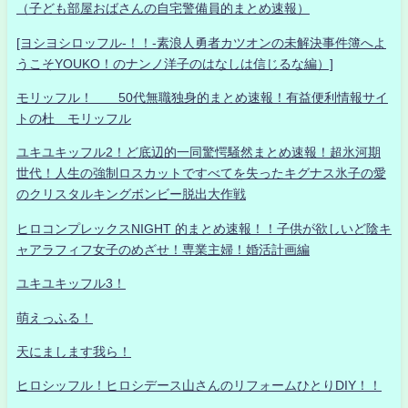
（子ども部屋おばさんの自宅警備員的まとめ速報）
[ヨシヨシロッフル-！！-素浪人勇者カツオンの未解決事件簿へよ
うこそYOUKO！のナンノ洋子のはなしは信じるな編）]
モリッフル！ 50代無職独身的まとめ速報！有益便利情報サイ
トの杜 モリッフル
ユキユキッフル2！ど底辺的一同驚愕騒然まとめ速報！超氷河期
世代！人生の強制ロスカットですべてを失ったキグナス氷子の愛
のクリスタルキングボンビー脱出大作戦
ヒロコンプレックスNIGHT 的まとめ速報！！子供が欲しいど陰キ
ャアラフィフ女子のめざせ！専業主婦！婚活計画編
ユキユキッフル3！
萌えっふる！
天にまします我ら！
ヒロシッフル！ヒロシデース山さんのリフォームひとりDIY！！