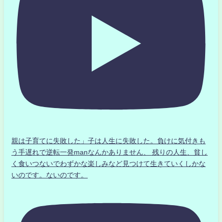
親は子育てに失敗した」子は人生に失敗した。負けに気付きも
う手遅れで逆転一発manなんかありません、 残りの人生、貧し
く食いつないでわずかな楽しみなど見つけて生きていくしかな
いのです。ないのです。