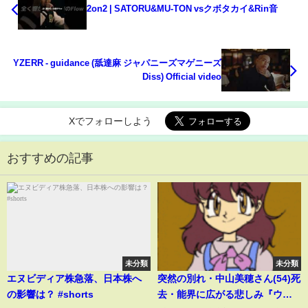
2on2 | SATORU&MU-TON vsクボタカイ&Rin音
YZERR - guidance (舐達麻 ジャパニーズマゲニーズ
Diss) Official video
Xでフォローしよう
おすすめの記事
未分類
未分類
エヌビディア株急落、日本株へ
突然の別れ・中山美穂さん(54)死
の影響は？ #shorts
去・能界に広がる悲しみ『ウェ