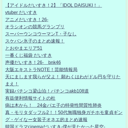
【アイドルだいすき！2】「IDOL DAISUKI！」
vtuber だいすき
アニメだいすき！26-
オラシオンの競馬グランプリ
スーパーウンコウーマンT・子なし
スケバン氷子のまとめ速報！
とおやまエリア51
一番くじ福袋 だいすき
声優だいすき！26- bnk46
大阪エキストラNOTE！芸能情報局
天にまします我らが父よ！ 願わくはわがドル円を守りた
まえ！
実録パチンコ梁山泊！パチンコakb108道
有益便利情報サイトの杜
病は木から！ 24金バエ子の特発性間質性肺炎
真・モリタダッフル2！！50代無職独身ガチホモ童貞ギン
グ・ゲイなー女装子オネエ的まとめ速報
韓国ドラマcinemaだいすき-僕が見たかった星空-