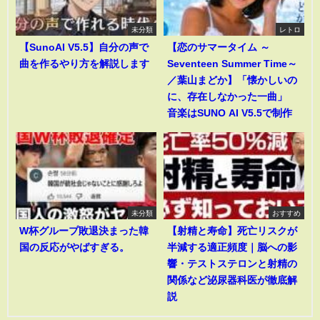
未分類
レトロ
【SunoAI V5.5】自分の声で
【恋のサマータイム ～
曲を作るやり方を解説します
Seventeen Summer Time～
／葉山まどか】「懐かしいの
に、存在しなかった一曲」
音楽はSUNO AI V5.5で制作
未分類
おすすめ
W杯グループ敗退決まった韓
【射精と寿命】死亡リスクが
国の反応がやばすぎる。
半減する適正頻度｜脳への影
響・テストステロンと射精の
関係など泌尿器科医が徹底解
説