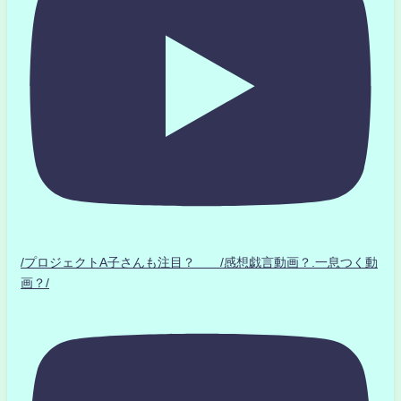
/プロジェクトA子さんも注目？ /感想戯言動画？.一息つく動
画？/