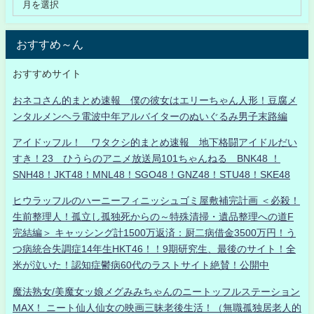
おすすめ～ん
おすすめサイト
おネコさん的まとめ速報 僕の彼女はエリーちゃん人形！豆腐メ
ンタルメンヘラ電波中年アルバイターのぬいぐるみ男子末路編
アイドッフル！ ワタクシ的まとめ速報 地下格闘アイドルだい
すき！23 ひうらのアニメ放送局101ちゃんねる BNK48 ！
SNH48！JKT48！MNL48！SGO48！GNZ48！STU48！SKE48
ヒウラッフルのハーニーフィニッシュゴミ屋敷補完計画 ＜必殺！
生前整理人！孤立し孤独死からの～特殊清掃・遺品整理への道F
完結編＞ キャッシング計1500万返済：厨二病借金3500万円！う
つ病統合失調症14年生HKT46！！9期研究生、最後のサイト！全
米が泣いた！認知症鬱病60代のラストサイト絶賛！公開中
魔法熟女/美魔女ッ娘メグみみちゃんのニートッフルステーション
MAX！ ニート仙人仙女の映画三昧老後生活！（無職孤独居老人的