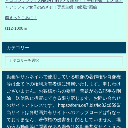
ヒロコンプレックスNIGHT 的まとめ速報！！子供が欲しいど陰キ
ャアラフィフ女子のめざせ！専業主婦！婚活計画編
萌えっとこあに！
t112-1000ｍ
カテゴリー
動画やサムネイルで使用している映像の著作権や肖像権
等は全てその権利所有者様に帰属いたします。申しわけ
ございません。お客様からの要望、問題がある記事を削
除、送信防止措置にできる限り応じます。お問い合わせ
のサイトアドレスです。 https://form.os7.biz/f/c82c6596/
当サイトは各動画共有サイトへのアップロードは行なっ
ておりません、著作権の侵害を目的としていません、埋
め込み動画等に問題がある場合は各動画共有サイト元へ