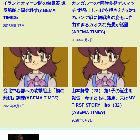
イランとオマーン間の合意案 違
カンガルーの“同時多発デスマッ
反船舶に罰金科す(ABEMA
チ”勃発！しっぽを押さえた2対1
TIMES)
のハンデ戦に観戦者の姿も…自
由すぎるカオスな光景が話題
2026年8月7日
(ABEMA TIMES)
2026年8月7日
台北中心部への攻撃阻止「橋の
山本舞香（28） 第1子の誕生を
封鎖」訓練(ABEMA TIMES)
報告「母子ともに健康」夫はMY
FIRST STORY Hiro（32）
2026年8月7日
(ABEMA TIMES)
2026年8月7日