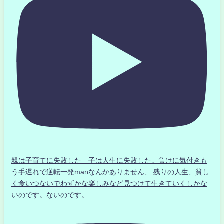
親は子育てに失敗した」子は人生に失敗した。負けに気付きも
う手遅れで逆転一発manなんかありません、 残りの人生、貧し
く食いつないでわずかな楽しみなど見つけて生きていくしかな
いのです。ないのです。