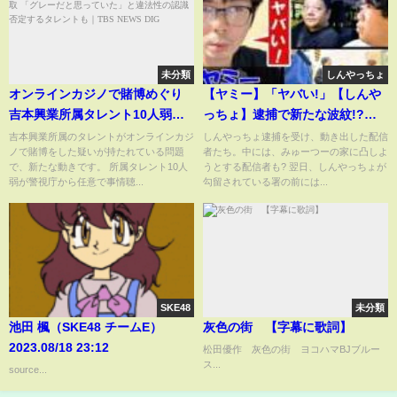
未分類
しんやっちょ
オンラインカジノで賭博めぐり
【ヤミー】「ヤバい!」【しんや
吉本興業所属タレント10人弱を
っちょ】逮捕で新たな波紋!?
警視庁が任意で事情聴取 「グレ
【魂道組長】凸?【ぐみちゃん】
吉本興業所属のタレントがオンラインカジ
しんやっちょ逮捕を受け、動き出した配信
ノで賭博をした疑いが持たれている問題
者たち。中には、みゅーつーの家に凸しよ
ーだと思っていた」と違法性の
「よく眠れてない顔してた」
で、新たな動きです。 所属タレント10人
うとする配信者も? 翌日、しんやっちょが
認識否定するタレントも｜
弱が警視庁から任意で事情聴...
勾留されている署の前には...
TBS NEWS DIG
SKE48
未分類
池田 楓（SKE48 チームE）
灰色の街 【字幕に歌詞】
2023.08/18 23:12
松田優作 灰色の街 ヨコハマBJブルー
ス...
source...