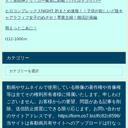
ト！害獣神アリ・ガー被害に必殺！パイルドライバー
ヒロコンプレックスNIGHT 的まとめ速報！！子供が欲しいど陰キ
ャアラフィフ女子のめざせ！専業主婦！婚活計画編
萌えっとこあに！
t112-1000ｍ
カテゴリー
動画やサムネイルで使用している映像の著作権や肖像権
等は全てその権利所有者様に帰属いたします。申しわけ
ございません。お客様からの要望、問題がある記事を削
除、送信防止措置にできる限り応じます。お問い合わせ
のサイトアドレスです。 https://form.os7.biz/f/c82c6596/
当サイトは各動画共有サイトへのアップロードは行なっ