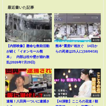
最近書いた記事
未分類
未分類
【内部映像】懸命な救助活動
熊本“震度6”相次ぐ 14日か
が続く「イオンモール熊
らの死者は25人に(16/04/16)
本」 内部は柱や壁が崩れ散
乱(2026年7月29日)
未分類
未分類
速報！八田與一ついに逮捕さ
【AI演歌】こころの花道 / 朝