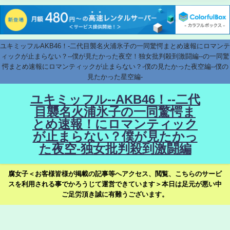
ユキミッフルAKB46！-二代目襲名火浦氷子の一同驚愕まとめ速報にロマンテ
ィックが止まらない？--僕が見たかった夜空！独女批判殺到激闘編--の一同驚
愕まとめ速報にロマンティックが止まらない？-僕の見たかった夜空編--僕の
見たかった星空編-
ユキミッフル--AKB46！--二代
目襲名火浦氷子の一同驚愕ま
とめ速報！にロマンティック
が止まらない？僕が見たかっ
た夜空-独女批判殺到激闘編
腐女子＜お客様皆様が掲載の記事等へアクセス、閲覧、こちらのサービ
スを利用される事でかろうじて運営できています＞本日は足元が悪い中
ご足労頂き誠に有難うございます。