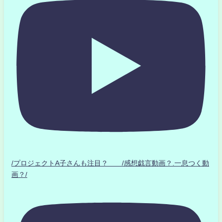
/プロジェクトA子さんも注目？ /感想戯言動画？.一息つく動
画？/