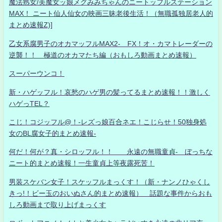
魔法熟女/美魔女ッ娘メグみみちゃんのニートッフルステーション
MAX！ ニート仙人仙女の映画三昧老後生活！（無職孤独居老人的
まとめ速報Z)]
乙女系腐男子のオカマッフルMAX2- FX！オ・カマトレーダーの
逆襲！！ 極道のオカマたち編（おもしろ動画まとめ速報）
スーパーウンコ！
新・ハゲッフル！哀愁のハゲ男の髪ってるまとめ速報！！激しく
ハゲっTEL？
こじ！コジッフル@！-レズっ娘百合ネエ！こじらせ！50独身処
女のBL腐女子的まとめ速報-
何だ！何が？真・シロッフル！！ 永遠の無職童貞- ぼっちな
ニート的まとめ速報！一生童貞上等夜露死苦！
男装スケバン女子！スケッフルまっくす！（新・ナンノひゃくし
きっ!！ビー玉のおいぬさん的まとめ速報） 話題な事件からおも
しろ動画まで取り上げまっくす