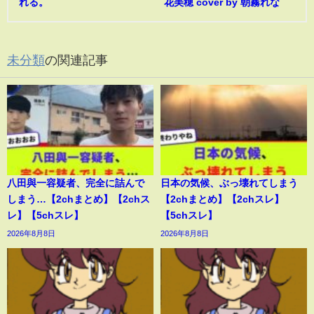
れる。
花美穂 cover by 朝霧れな
未分類
の関連記事
八田與一容疑者、完全に詰んで
日本の気候、ぶっ壊れてしまう
しまう…【2chまとめ】【2chス
【2chまとめ】【2chスレ】
レ】【5chスレ】
【5chスレ】
2026年8月8日
2026年8月8日