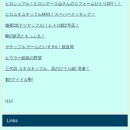
ヒロシッフル！ヒロシデース山さんのリフォームひとりDIY！！
ヒロユキユキッフルMAX！スーパークッキング！
徹夜DEテツヤッフル!！レトロ館2号店！
剛Q超児ともっふる！
ヤナッフル ゲームだいすき6！放送局
ヒウラー総統の野望
三代目 ユキユキッフル 花のひうら組! 見参！
魁!!アイドル塾!
t112
Links