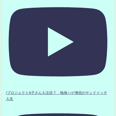
/プロジェクトA子さんも注目？ 独身ハゲ僧侶のサンドイッチ
人生