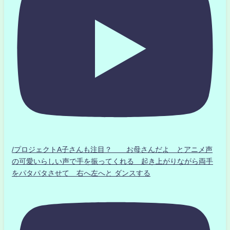
/プロジェクトA子さんも注目？ お母さんだよ とアニメ声
の可愛いらしい声で手を振ってくれる 起き上がりながら両手
をパタパタさせて 右へ左へと ダンスする