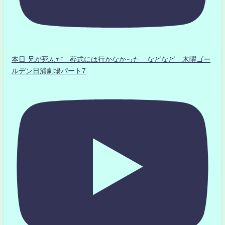
本日 兄が死んだ 葬式には行かなかった などなど 木曜ゴー
ルデン日浦劇場パート7