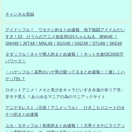
チャンネル登録
アイドッフル！ ワタクシ的まとめ速報 地下格闘アイドルだい
すき！23 ひうらのアニメ放送局101ちゃんねる BNK48 ！
SNH48！JKT48！MNL48！SGO48！GNZ48！STU48！SKE48
タダッフル！ネトゲ廃人的まとめ速報！！ネット乞食DE2000万
パワーズ！
・ハゲッフル！哀愁のハゲ男の髪ってるまとめ速報！！激しくハ
ゲっTEL？
ロボットアニメ！メカと美少女キャラだいすき永遠の非リア充・
非モテ星人 ！あらゆるマニアの為のマニアックサイト
アニゲタレスト（元祖！アニメッフル） ひきこもりニートのオ
ナベ的まとめ速報
ユカ・ヨネッフル！初老的まとめ速報！！大帝イタチにラリアッ