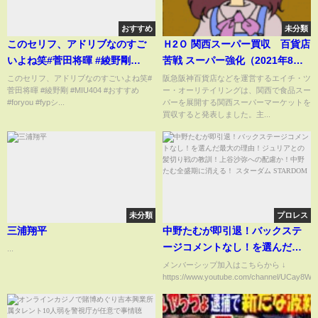
おすすめ
未分類
このセリフ、アドリブなのすご
Ｈ2Ｏ 関西スーパー買収 百貨店
いよね笑#菅田将暉 #綾野剛
苦戦 スーパー強化（2021年8月
#MIU404 #おすすめ #foryou
31日）
このセリフ、アドリブなのすごいよね笑#
阪急阪神百貨店などを運営するエイチ・ツ
菅田将暉 #綾野剛 #MIU404 #おすすめ
ー・オーリテイリングは、関西で食品スー
#fypシ
#foryou #fypシ...
パーを展開する関西スーパーマーケットを
買収すると発表しました。主...
未分類
プロレス
三浦翔平
中野たむが即引退！バックステ
ージコメントなし！を選んだ最
...
大の理由！ジュリアとの髪切り
メンバーシップ加入はこちらから ↓
https://www.youtube.com/channel/UCay8WSr
戦の教訓！上谷沙弥への配慮
か！中野たむ全盛期に消える！
スターダム STARDOM