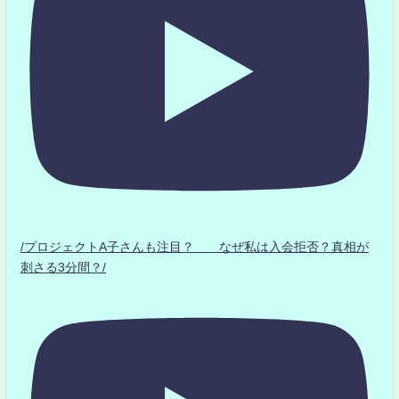
/プロジェクトA子さんも注目？ なぜ私は入会拒否？真相が
刺さる3分間？/