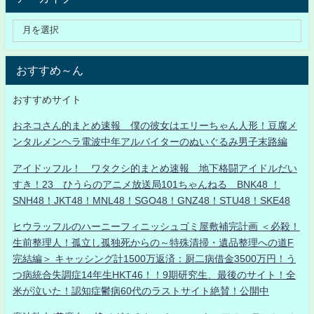
おすすめ～ん
おすすめサイト
おネコさん的まとめ速報 僕の彼女はエリーちゃん人形！豆腐メ
ンタルメンヘラ電波中年アルバイターのぬいぐるみ男子末路編
アイドッフル！ ワタクシ的まとめ速報 地下格闘アイドルだい
すき！23 ひうらのアニメ放送局101ちゃんねる BNK48 ！
SNH48！JKT48！MNL48！SGO48！GNZ48！STU48！SKE48
ヒウラッフルのハーニーフィニッシュゴミ屋敷補完計画 ＜必殺！
生前整理人！孤立し孤独死からの～特殊清掃・遺品整理への道F
完結編＞ キャッシング計1500万返済：厨二病借金3500万円！う
つ病統合失調症14年生HKT46！！9期研究生、最後のサイト！全
米が泣いた！認知症鬱病60代のラストサイト絶賛！公開中