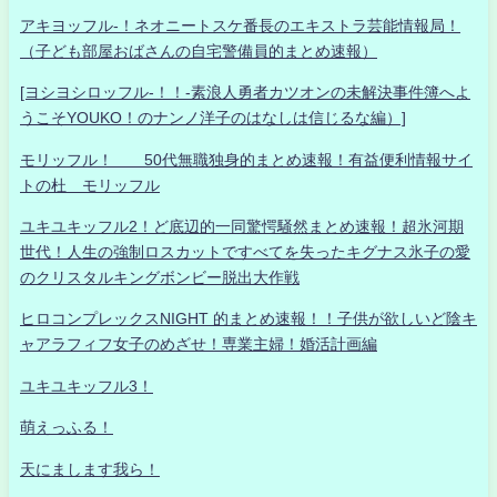
アキヨッフル-！ネオニートスケ番長のエキストラ芸能情報局！
（子ども部屋おばさんの自宅警備員的まとめ速報）
[ヨシヨシロッフル-！！-素浪人勇者カツオンの未解決事件簿へよ
うこそYOUKO！のナンノ洋子のはなしは信じるな編）]
モリッフル！ 50代無職独身的まとめ速報！有益便利情報サイ
トの杜 モリッフル
ユキユキッフル2！ど底辺的一同驚愕騒然まとめ速報！超氷河期
世代！人生の強制ロスカットですべてを失ったキグナス氷子の愛
のクリスタルキングボンビー脱出大作戦
ヒロコンプレックスNIGHT 的まとめ速報！！子供が欲しいど陰キ
ャアラフィフ女子のめざせ！専業主婦！婚活計画編
ユキユキッフル3！
萌えっふる！
天にまします我ら！