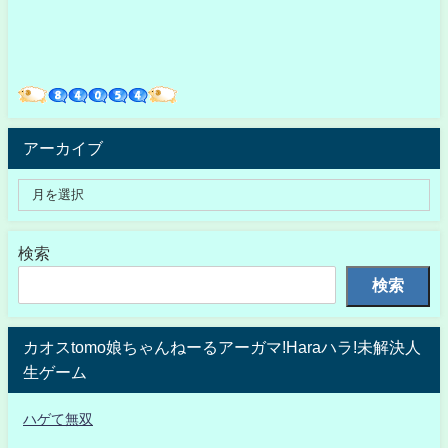
アーカイブ
検索
検索
カオスtomo娘ちゃんねーるアーガマ!Haraハラ!未解決人
生ゲーム
ハゲて無双