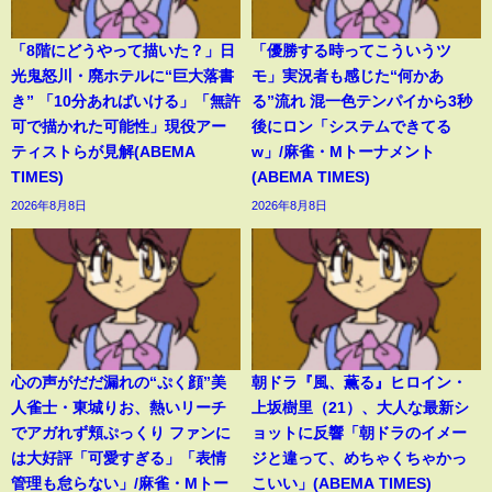
「8階にどうやって描いた？」日
「優勝する時ってこういうツ
光鬼怒川・廃ホテルに“巨大落書
モ」実況者も感じた“何かあ
き” 「10分あればいける」「無許
る”流れ 混一色テンパイから3秒
可で描かれた可能性」現役アー
後にロン「システムできてる
ティストらが見解(ABEMA
w」/麻雀・Mトーナメント
TIMES)
(ABEMA TIMES)
2026年8月8日
2026年8月8日
心の声がだだ漏れの“ぷく顔”美
朝ドラ『風、薫る』ヒロイン・
人雀士・東城りお、熱いリーチ
上坂樹里（21）、大人な最新シ
でアガれず頬ぷっくり ファンに
ョットに反響「朝ドラのイメー
は大好評「可愛すぎる」「表情
ジと違って、めちゃくちゃかっ
管理も怠らない」/麻雀・Mトー
こいい」(ABEMA TIMES)