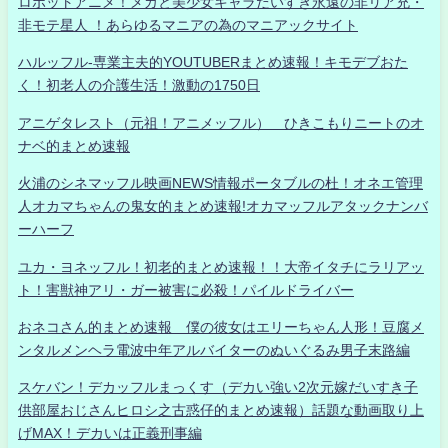
ロボットアニメ！メカと美少女キャラだいすき永遠の非リア充・
非モテ星人 ！あらゆるマニアの為のマニアックサイト
ハルッフル-専業主夫的YOUTUBERまとめ速報！キモデブおた
く！初老人の介護生活！激動の1750日
アニゲタレスト（元祖！アニメッフル） ひきこもりニートのオ
ナベ的まとめ速報
火浦のシネマッフル映画NEWS情報ポータブルの杜！オネエ管理
人オカマちゃんの鬼女的まとめ速報!オカマッフルアタックナンバ
ーハーフ
ユカ・ヨネッフル！初老的まとめ速報！！大帝イタチにラリアッ
ト！害獣神アリ・ガー被害に必殺！パイルドライバー
おネコさん的まとめ速報 僕の彼女はエリーちゃん人形！豆腐メ
ンタルメンヘラ電波中年アルバイターのぬいぐるみ男子末路編
スケバン！デカッフルまっくす（デカい強い2次元嫁だいすき子
供部屋おじさんヒロシ之古惑仔的まとめ速報）話題な動画取り上
げMAX！デカいは正義刑事編