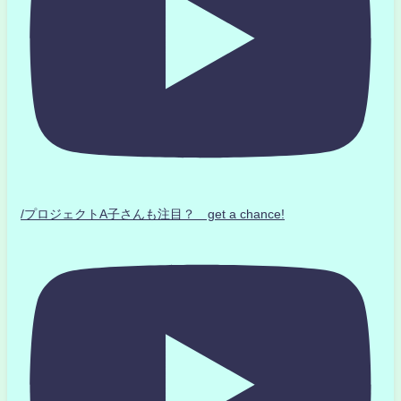
/プロジェクトA子さんも注目？ get a chance!