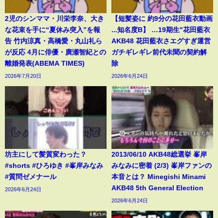
2児のシンママ・川栄李奈、大き
【短髪姿に 約9分の花田藍衣動画
な花束を手に“夏休み突入”を報
...知名度B】 …19期生"花田藍衣
告 竹内涼真・高橋愛・丸山礼ら
AKB48 花田藍衣さエグすぎ運営
が反応 4月に俳優・廣瀬智紀との
ガチギレギレ前代未聞の契約解
離婚発表(ABEMA TIMES)
除
2026年7月20日
2026年6月24日
坊主にして髪質変わった？
2013/06/10 AKB48総選挙 峯岸
#shorts #ひろゆき #峯岸みなみ
みなみに密着 (2/3) 峯岸ファンの
#質問ゼメナール
本音とは？ Minegishi Minami
AKB48 5th General Election
2026年6月24日
2026年6月24日