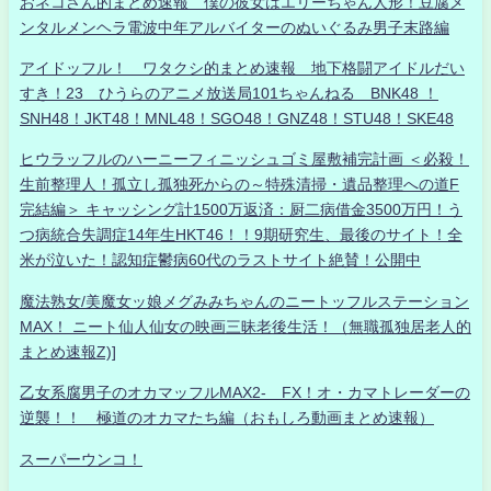
おネコさん的まとめ速報 僕の彼女はエリーちゃん人形！豆腐メ
ンタルメンヘラ電波中年アルバイターのぬいぐるみ男子末路編
アイドッフル！ ワタクシ的まとめ速報 地下格闘アイドルだい
すき！23 ひうらのアニメ放送局101ちゃんねる BNK48 ！
SNH48！JKT48！MNL48！SGO48！GNZ48！STU48！SKE48
ヒウラッフルのハーニーフィニッシュゴミ屋敷補完計画 ＜必殺！
生前整理人！孤立し孤独死からの～特殊清掃・遺品整理への道F
完結編＞ キャッシング計1500万返済：厨二病借金3500万円！う
つ病統合失調症14年生HKT46！！9期研究生、最後のサイト！全
米が泣いた！認知症鬱病60代のラストサイト絶賛！公開中
魔法熟女/美魔女ッ娘メグみみちゃんのニートッフルステーション
MAX！ ニート仙人仙女の映画三昧老後生活！（無職孤独居老人的
まとめ速報Z)]
乙女系腐男子のオカマッフルMAX2- FX！オ・カマトレーダーの
逆襲！！ 極道のオカマたち編（おもしろ動画まとめ速報）
スーパーウンコ！