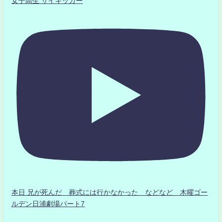
女子高生 サイキッカー
本日 兄が死んだ 葬式には行かなかった などなど 木曜ゴー
ルデン日浦劇場パート7