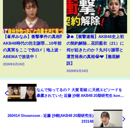
【峯岸みなみ】衝撃事件の真相⁉️
🎬🔥【衝撃速報】AKB48史上初
AKB48時代の坊主謝罪…10年前
の契約解除…花田藍衣（21）に
の真実をここで告白⚡️｜地上波・
何が起きたのか？丸刈り謝罪と
ABEMAで放送中！
運営発表の真相😭💔【徹底解
説】
2026年6月24日
2026年6月24日
なんで知ってるの？ 大賀 彩姫 に天然エピソードを
暴露されていた 近藤 沙樹 AKB48 20期研究生 kondo
saki 川村 結衣 kawamura yui 丸山 ひなた 血液型 D
型
260414 Showroom - 近藤 沙樹(AKB48 20期研究生)
193148