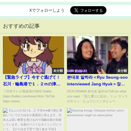
Xでフォローしよう
おすすめの記事
未分類
未分類
【緊急ライブ】今すぐ逃げて！
본대로 말하라＜Ryu Seung-soo
石川・輪島港で１．２ｍの津波
interviewed Jang Hyuk＞장혁,
を観測 大津波警報 石川・能
류승수
◇日本テレビ報道局のSNS Twitter
OCN DRAMA 본대로 말하라(Tell me what
https://twitter.com/news24ntv TikTok
you saw) 『見た通りに話せ』リュ･スンス
登 新潟県・富山県
https://www...
がチャン・ヒョクにインタビュー...