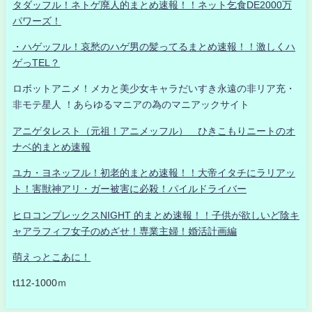
タダッフル！ネトゲ廃人的まとめ速報！！ネット乞食DE2000万
パワーズ！
・ハゲッフル！哀愁のハゲ男の髪ってるまとめ速報！！激しくハ
ゲっTEL？
ロボットアニメ！メカと美少女キャラだいすき永遠の非リア充・
非モテ星人 ！あらゆるマニアの為のマニアックサイト
アニゲタレスト（元祖！アニメッフル） ひきこもりニートのオ
ナベ的まとめ速報
ユカ・ヨネッフル！初老的まとめ速報！！大帝イタチにラリアッ
ト！害獣神アリ・ガー被害に必殺！パイルドライバー
ヒロコンプレックスNIGHT 的まとめ速報！！子供が欲しいど陰キ
ャアラフィフ女子のめざせ！専業主婦！婚活計画編
萌えっとこあに！
t112-1000ｍ