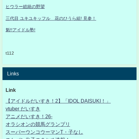
ヒウラー総統の野望
三代目 ユキユキッフル 花のひうら組! 見参！
魁!!アイドル塾!
t112
Links
Link
【アイドルだいすき！2】「IDOL DAISUKI！」
vtuber だいすき
アニメだいすき！26-
オラシオンの競馬グランプリ
スーパーウンコウーマンT・子なし