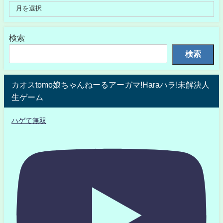
検索
検索
カオスtomo娘ちゃんねーるアーガマ!Haraハラ!未解決人
生ゲーム
ハゲて無双