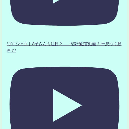
/プロジェクトA子さんも注目？ /感想戯言動画？.一息つく動
画？/