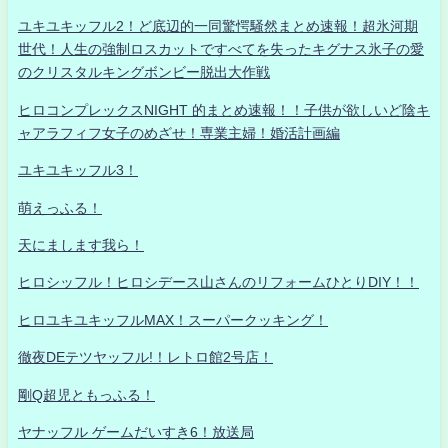
ユキユキッフル2！ど底辺的一同驚愕騒然まとめ速報！超氷河期
世代！人生の強制ロスカットですべてを失ったキグナス氷子の愛
のクリスタルキングボンビー脱出大作戦
ヒロコンプレックスNIGHT 的まとめ速報！！子供が欲しいど陰キ
ャアラフィフ女子のめざせ！専業主婦！婚活計画編
ユキユキッフル3！
萌えっふる！
天にまします我ら！
ヒロシッフル！ヒロシデース山さんのリフォームひとりDIY！！
ヒロユキユキッフルMAX！スーパークッキング！
徹夜DEテツヤッフル!！レトロ館2号店！
剛Q超児ともっふる！
ヤナッフル ゲームだいすき6！放送局