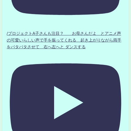
/プロジェクトA子さんも注目？ お母さんだよ とアニメ声
の可愛いらしい声で手を振ってくれる 起き上がりながら両手
をパタパタさせて 右へ左へと ダンスする