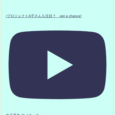
/プロジェクトA子さんも注目？ get a chance!