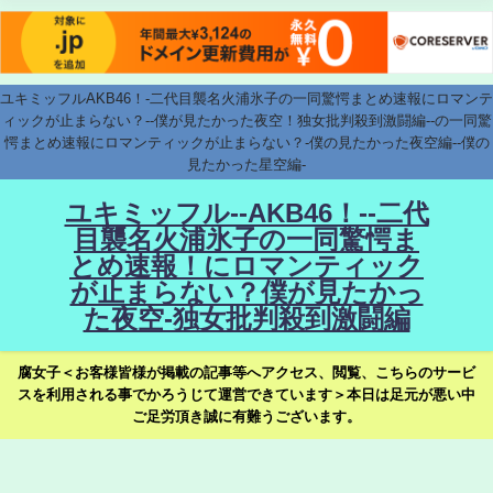
ユキミッフルAKB46！-二代目襲名火浦氷子の一同驚愕まとめ速報にロマンテ
ィックが止まらない？--僕が見たかった夜空！独女批判殺到激闘編--の一同驚
愕まとめ速報にロマンティックが止まらない？-僕の見たかった夜空編--僕の
見たかった星空編-
ユキミッフル--AKB46！--二代
目襲名火浦氷子の一同驚愕ま
とめ速報！にロマンティック
が止まらない？僕が見たかっ
た夜空-独女批判殺到激闘編
腐女子＜お客様皆様が掲載の記事等へアクセス、閲覧、こちらのサービ
スを利用される事でかろうじて運営できています＞本日は足元が悪い中
ご足労頂き誠に有難うございます。