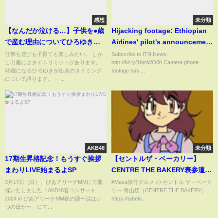
感想
未分類
【なんだか泣ける…】子供を●歳
Hijacking footage: Ethiopian
で産む理由についてひろゆきが
Airlines' pilot's announcement
真面目に答えます。日本人は高
caught on camera phone
仕事も遊びも子育ても楽しみたい。 しか
Subscribe to ITN News:
し出産にはタイムリミットがあります。
http://bit.ly/1bmWO8h Camera phone
い教育を受けるので高齢出産が
45歳になるひろゆきが出産のタイミング
footage has ...
加速しています。出産のベスト
について語ります。 ---...
なタイミングについて。【ひろ
ゆき子育て/切り抜き/不妊】
AKB48
未分類
17期生昇格記念！もうすぐ挨拶
【セントルザ・ベーカリー】
まわりLIVE始まるよSP
CENTRE THE BAKERY表参道店
で高級食パン買ってみた！食パ
3月17日（日）、ぴあアリーナMMにて開
#Masa旅行グルメ 👉セントル ザ・ベーカ
催いたしました「AKB48春コンサート
リー 青山店（CENTRE THE BAKERY）
ンもビールのつまみになる！
2024 in ぴあアリーナMM夜の部〜涙はい
https://tabelo...
【Masa旅行グルメ】
つの日か〜」にて...