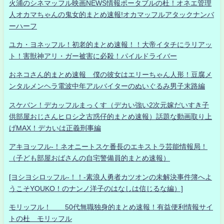
火浦のシネマッフル映画NEWS情報ポータブルの杜！オネエ管理
人オカマちゃんの鬼女的まとめ速報!オカマッフルアタックナンバ
ーハーフ
ユカ・ヨネッフル！初老的まとめ速報！！大帝イタチにラリアッ
ト！害獣神アリ・ガー被害に必殺！パイルドライバー
おネコさん的まとめ速報 僕の彼女はエリーちゃん人形！豆腐メ
ンタルメンヘラ電波中年アルバイターのぬいぐるみ男子末路編
スケバン！デカッフルまっくす（デカい強い2次元嫁だいすき子
供部屋おじさんヒロシ之古惑仔的まとめ速報）話題な動画取り上
げMAX！デカいは正義刑事編
アキヨッフル-！ネオニートスケ番長のエキストラ芸能情報局！
（子ども部屋おばさんの自宅警備員的まとめ速報）
[ヨシヨシロッフル-！！-素浪人勇者カツオンの未解決事件簿へよ
うこそYOUKO！のナンノ洋子のはなしは信じるな編）]
モリッフル！ 50代無職独身的まとめ速報！有益便利情報サイ
トの杜 モリッフル