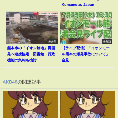
Kumamoto, Japan
未分類
未分類
熊本市の「イオン跡地」再開
【ライブ配信】「イオンモー
発へ連携協定 図書館、行政
ル熊本の爆発事故について」
機能の集約も検討
会見
AKB48
の関連記事