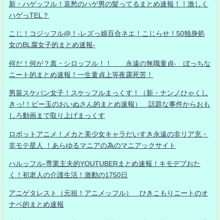
新・ハゲッフル！哀愁のハゲ男の髪ってるまとめ速報！！激しく
ハゲっTEL？
こじ！コジッフル@！-レズっ娘百合ネエ！こじらせ！50独身処
女のBL腐女子的まとめ速報-
何だ！何が？真・シロッフル！！ 永遠の無職童貞- ぼっちな
ニート的まとめ速報！一生童貞上等夜露死苦！
男装スケバン女子！スケッフルまっくす！（新・ナンノひゃくし
きっ!！ビー玉のおいぬさん的まとめ速報） 話題な事件からおも
しろ動画まで取り上げまっくす
ロボットアニメ！メカと美少女キャラだいすき永遠の非リア充・
非モテ星人 ！あらゆるマニアの為のマニアックサイト
ハルッフル-専業主夫的YOUTUBERまとめ速報！キモデブおた
く！初老人の介護生活！激動の1750日
アニゲタレスト（元祖！アニメッフル） ひきこもりニートのオ
ナベ的まとめ速報