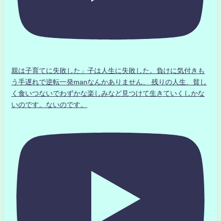
親は子育てに失敗した」子は人生に失敗した。負けに気付きも
う手遅れで逆転一発manなんかありません、 残りの人生、貧し
く食いつないでわずかな楽しみなど見つけて生きていくしかな
いのです。ないのです。