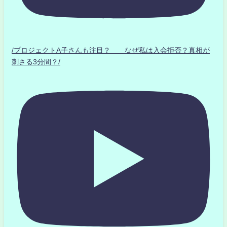
/プロジェクトA子さんも注目？ なぜ私は入会拒否？真相が
刺さる3分間？/