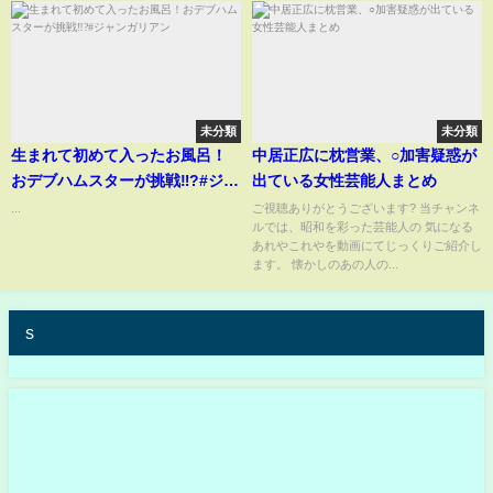
未分類
未分類
生まれて初めて入ったお風呂！
中居正広に枕営業、○加害疑惑が
おデブハムスターが挑戦‼️?#ジャ
出ている女性芸能人まとめ
ンガリアン
...
ご視聴ありがとうございます? 当チャンネ
ルでは、昭和を彩った芸能人の 気になる
あれやこれやを動画にてじっくりご紹介し
ます。 懐かしのあの人の...
s