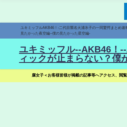
ユキミッフルAKB46！-二代目襲名火浦氷子の一同驚愕まとめ
見たかった夜空編--僕の見たかった星空編-
ユキミッフル--AKB46
ィックが止まらない？僕が
腐女子＜お客様皆様が掲載の記事等へアクセス、閲覧