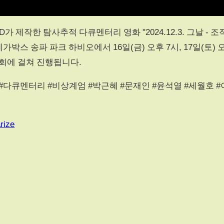
 제작한 탐사추적 다큐멘터리 영화 "2024.12.3. 그날 - 조
가박스 송파 파크 하비오에서 16일(금) 오후 7시, 17일(토) 
총 3회에 걸쳐 진행됩니다.
#다큐멘터리 #비상계엄 #박근혜 #문재인 #윤석열 #세월호 #
rize