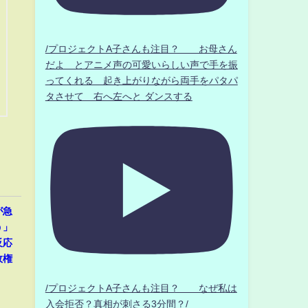
/プロジェクトA子さんも注目？ お母さん
だよ とアニメ声の可愛いらしい声で手を振
ってくれる 起き上がりながら両手をパタパ
タさせて 右へ左へと ダンスする
が急
う」
反応
政権
/プロジェクトA子さんも注目？ なぜ私は
入会拒否？真相が刺さる3分間？/