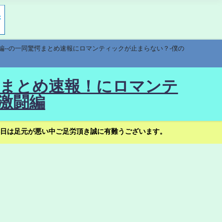
編--の一同驚愕まとめ速報にロマンティックが止まらない？-僕の
驚愕まとめ速報！にロマンテ
激闘編
日は足元が悪い中ご足労頂き誠に有難うございます。