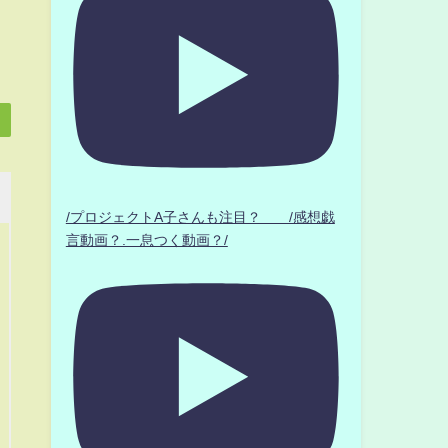
/プロジェクトA子さんも注目？ /感想戯
言動画？.一息つく動画？/