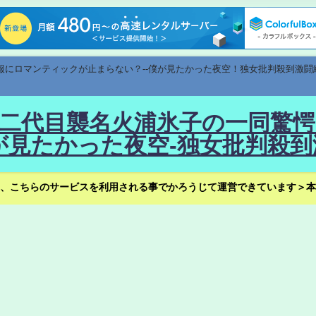
速報にロマンティックが止まらない？--僕が見たかった夜空！独女批判殺到激闘
！--二代目襲名火浦氷子の一同
見たかった夜空-独女批判殺到
、こちらのサービスを利用される事でかろうじて運営できています＞本