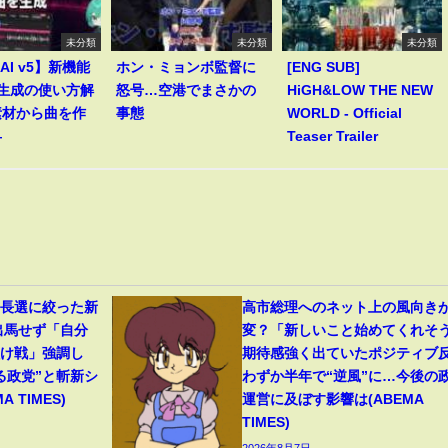
未分類
未分類
未分類
 AI v5】新機能
ホン・ミョンボ監督に
[ENG SUB]
le生成の使い方解
怒号…空港でまさかの
HiGH&LOW THE NEW
素材から曲を作
事態
WORLD - Official
―
Teaser Trailer
首長選に絞った新
高市総理へのネット上の風向き
出馬せず「自分
変？「新しいこと始めてくれそ
負け戦」強調し
期待感強く出ていたポジティブ
る政党”と斬新シ
わずか半年で“逆風”に…今後の
 TIMES)
運営に及ぼす影響は(ABEMA
TIMES)
2026年8月7日