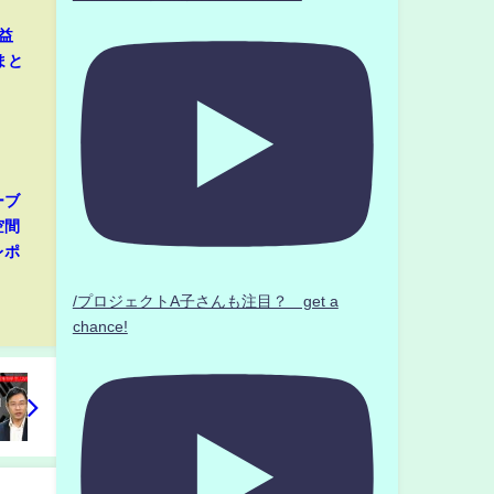
益
まと
ーブ
空間
レポ
/プロジェクトA子さんも注目？ get a
chance!