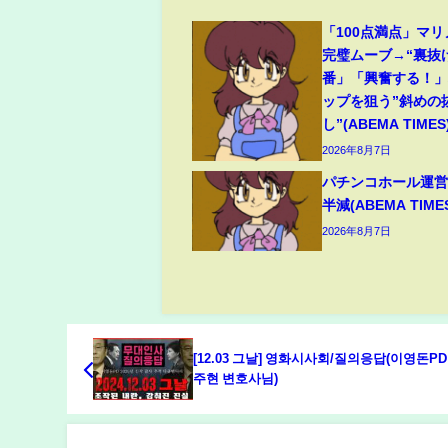
「100点満点」マ
完璧ムーブ→“裏抜
番」「興奮する！
ップを狙う”斜めの
し”(ABEMA TIMES
2026年8月7日
パチンコホール運営
半減(ABEMA TIME
2026年8月7日
[12.03 그날] 영화시사회/질의응답(이영돈PD
주현 변호사님)