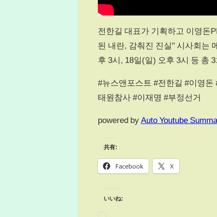
전한길 대표가 기획하고 이영돈PD가
된 내란, 감춰진 진실" 시사회는 메
후 3시, 18일(일) 오후 3시 등 
#뉴스앤포스트 #전한길 #이영돈 
태원참사 #이재명 #부정선거
powered by
Auto Youtube Summa
共有:
Facebook
X
いいね: