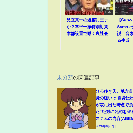
社会
見立真一の逮捕に王手
【Suno
か？幸平一家特別対策
Samp
本部設置で動く裏社会
説―音
る生成
未分類
の関連記事
ひろゆき氏、地方
党の狙いは 自身は
が表に出た時点で
た“絶対に公約を守
ステムの内容(ABEMA
2026年8月7日