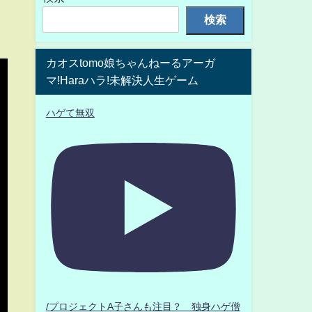
検索
カオスtomo娘ちゃんねーるアーガ
マ!Haraハラ!未解決人生ゲーム
ハゲて無双
/プロジェクトA子さんも注目？ 独身ハゲ僧