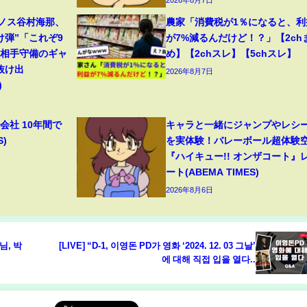
リノス谷村海那、
農家「消費税が1％になると、利
け弾”「これぞ9
が7%減るんだけど！？」【2ch
」相手守備のギャ
め】【2chスレ】【5chスレ】
抜け出
2026年8月7日
)
会社 10年間で
キャラと一緒にジャンプやレシ
S)
を実体験！バレーボール超体験
『ハイキュー!! オンザコート』
ート(ABEMA TIMES)
2026年8月6日
님, 박
[LIVE] “D-1, 이영돈 PD가 영화 ‘2024. 12. 03 그날’
에 대해 직접 입을 열다..