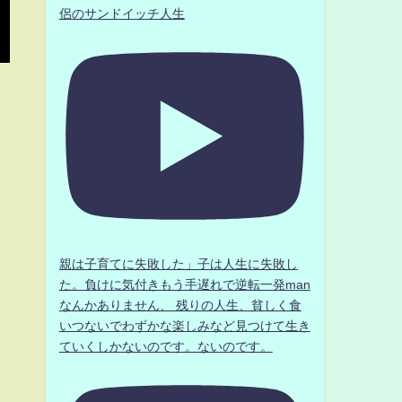
侶のサンドイッチ人生
親は子育てに失敗した」子は人生に失敗し
た。負けに気付きもう手遅れで逆転一発man
なんかありません、 残りの人生、貧しく食
いつないでわずかな楽しみなど見つけて生き
ていくしかないのです。ないのです。