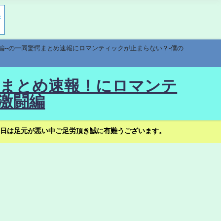
編--の一同驚愕まとめ速報にロマンティックが止まらない？-僕の
驚愕まとめ速報！にロマンテ
激闘編
日は足元が悪い中ご足労頂き誠に有難うございます。