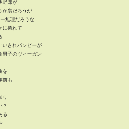
豚野郎が
うが裏だろうが
サー無理だろうな
々に捲れて
る
にいきれパンピーが
食男子のヴィーガン
曲を
年前も
回り
い？
ある
や