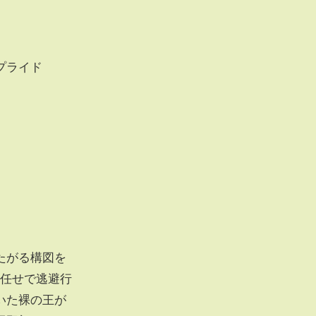
プライド
たがる構図を
人任せで逃避行
いた裸の王が