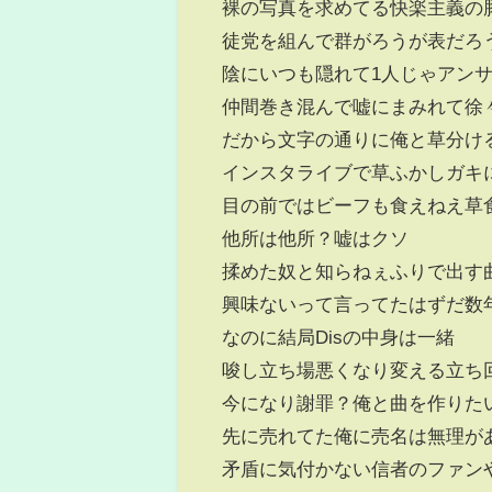
裸の写真を求めてる快楽主義の
徒党を組んで群がろうが表だろ
陰にいつも隠れて1人じゃアン
仲間巻き混んで嘘にまみれて徐
だから文字の通りに俺と草分け
インスタライブで草ふかしガキ
目の前ではビーフも食えねえ草
他所は他所？嘘はクソ
揉めた奴と知らねぇふりで出す
興味ないって言ってたはずだ数
なのに結局Disの中身は一緒
唆し立ち場悪くなり変える立ち
今になり謝罪？俺と曲を作りた
先に売れてた俺に売名は無理が
矛盾に気付かない信者のファン