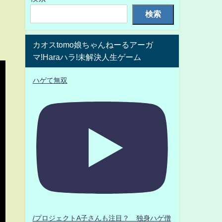
検索
カオスtomo娘ちゃんねーるアーガ
マ!Haraハラ!未解決人生ゲーム
ハゲて無双
/プロジェクトA子さんも注目？ 独身ハゲ僧