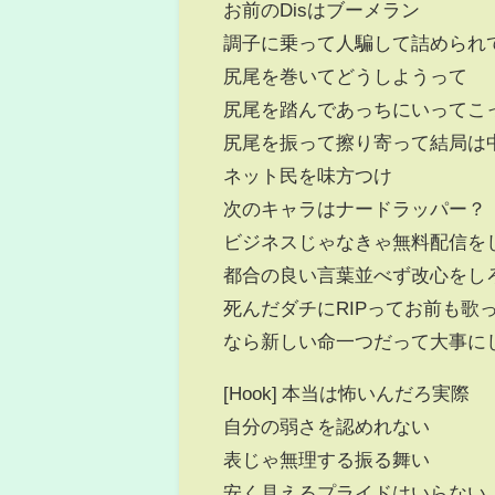
お前のDisはブーメラン
調子に乗って人騙して詰められ
尻尾を巻いてどうしようって
尻尾を踏んであっちにいってこ
尻尾を振って擦り寄って結局は
ネット民を味方つけ
次のキャラはナードラッパー？
ビジネスじゃなきゃ無料配信
都合の良い言葉並べず改心をし
死んだダチにRIPってお前も歌
なら新しい命一つだって大事に
[Hook] 本当は怖いんだろ実際
自分の弱さを認めれない
表じゃ無理する振る舞い
安く見えるプライドはいらない