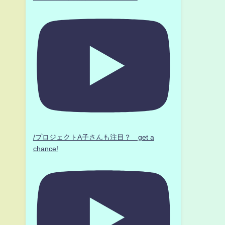
/プロジェクトA子さんも注目？ get a
chance!