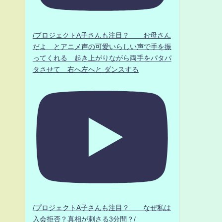
/プロジェクトA子さんも注目？ お母さん
だよ とアニメ声の可愛いらしい声で手を振
ってくれる 起き上がりながら両手をパタパ
タさせて 右へ左へと ダンスする
/プロジェクトA子さんも注目？ なぜ私は
入会拒否？真相が刺さる3分間？/