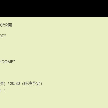
deoが公開
OP”
O DOME”
開演）/ 20:30（終演予定）
！！