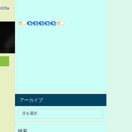
in115a
アーカイブ
検索