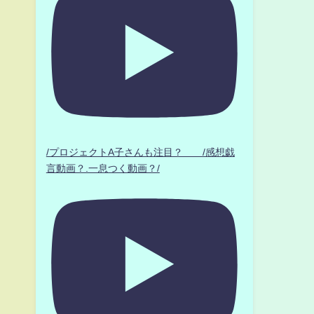
/プロジェクトA子さんも注目？ /感想戯
言動画？.一息つく動画？/