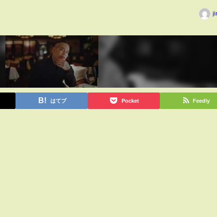
j
はてブ
Pocket
Feedly