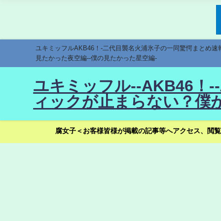
ユキミッフルAKB46！-二代目襲名火浦氷子の一同驚愕まとめ
見たかった夜空編--僕の見たかった星空編-
ユキミッフル--AKB46
ィックが止まらない？僕が
腐女子＜お客様皆様が掲載の記事等へアクセス、閲覧