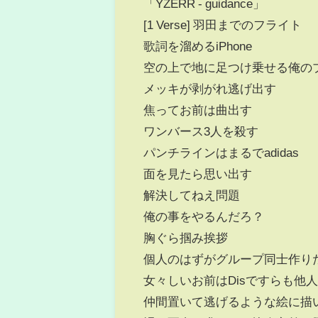
「YZERR - guidance」
[1 Verse] 羽田までのフライト
歌詞を溜めるiPhone
空の上で地に足つけ乗せる俺の
メッキが剥がれ逃げ出す
焦ってお前は曲出す
ワンバース3人を殺す
パンチラインはまるでadidas
面を見たら思い出す
解決してねえ問題
俺の事をやるんだろ？
胸ぐら掴み挨拶
個人のはずがグループ同士作り
女々しいお前はDisですらも他
仲間置いて逃げるような絵に描