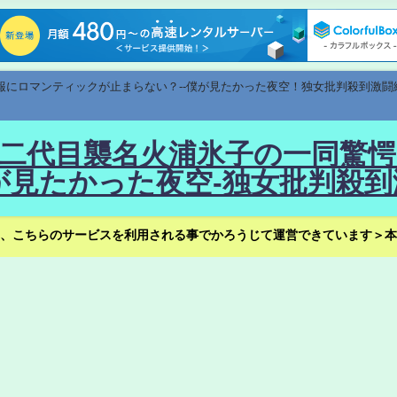
速報にロマンティックが止まらない？--僕が見たかった夜空！独女批判殺到激闘
！--二代目襲名火浦氷子の一同
見たかった夜空-独女批判殺到
、こちらのサービスを利用される事でかろうじて運営できています＞本