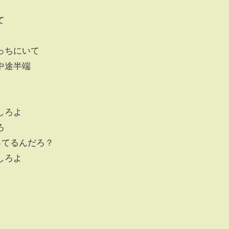
て
っちにいて
中途半端
をしろよ
ろ
ってるんだろ？
しろよ