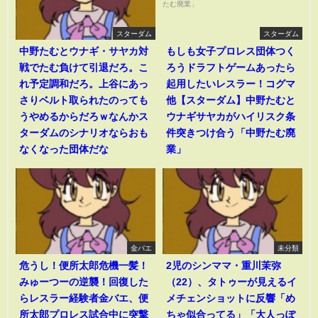
スターダム
スターダム
中野たむとウナギ・サヤカ対
もしも女子プロレス団体つく
戦でたむ負けて引退だろ。こ
ろうドラフトゲームあったら
れ予定調和だろ。上谷にあっ
起用したいレスラー！コグマ
さりベルト取られたのっても
他【スターダム】中野たむと
うやめるからだろｗなんかス
ウナギサヤカがハイリスク条
ターダムのシナリオならおも
件突きつけ合う「中野たむ廃
なくなった団体だな
業」
金バエ
未分類
危うし！便所太郎危機一髪！
2児のシンママ・重川茉弥
みゅーつーの逆襲！回復した
（22）、タトゥーが見えるイ
らレスラー経験者金バエ、便
メチェンショットに反響「め
所太郎プロレス試合中に突撃
ちゃ似合ってる」「大人っぽ