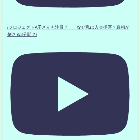
/プロジェクトA子さんも注目？ なぜ私は入会拒否？真相が
刺さる3分間？/