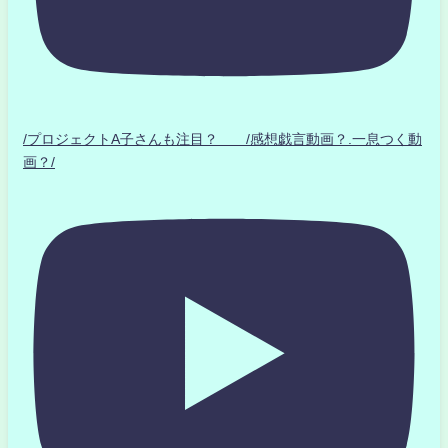
/プロジェクトA子さんも注目？ /感想戯言動画？.一息つく動
画？/