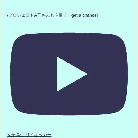
/プロジェクトA子さんも注目？ get a chance!
女子高生 サイキッカー