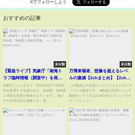
Xでフォローしよう
おすすめの記事
未分類
未分類
【緊急ライブ】気象庁「南海ト
万博来場者、想像を超えるレベ
ラフ臨時情報（調査中）を発
ルの激減【2chまとめ】【2chス
表」西日本地方で震度5弱 高知
レ】【5chスレ】
気象庁によりますと、西日本地方で震度5
この動画は今話題のトピックをまとめたオ
弱を観測する地震があり、高知県、宮崎県
リジナル動画です。 ■動画の内容について
県、宮崎県に津波注意報
に津波注意報が発表されています。 海の
動画のシナリオは2ch(5ch)のスレッドをモ
──（日テレNEWS LIVE）
中や沿岸付近は危険です。海...
チーフとしてい...