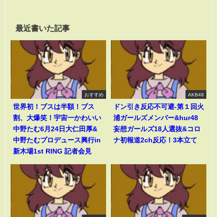
最近書いた記事
おすすめ
AKB48
世界初！ブスは半額！ブス
ドン引き反応不可避-第１回火
割、大爆笑！宇宙一かわいい
浦ガールズメンバー&hur48
中野たむ6月24日大仁田厚&
妄想ガールズ18人選抜&コロ
中野たむプロデュース興行in
ナ初報道2ch反応！3本立て
新木場1st RING 記者会見