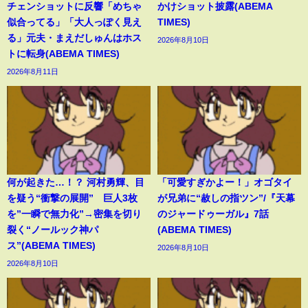
チェンショットに反響「めちゃ
かけショット披露(ABEMA
似合ってる」「大人っぽく見え
TIMES)
る」元夫・まえだしゅんはホス
2026年8月10日
トに転身(ABEMA TIMES)
2026年8月11日
何が起きた…！？ 河村勇輝、目
「可愛すぎかよー！」オゴタイ
を疑う“衝撃の展開” 巨人3枚
が兄弟に“赦しの指ツン”/『天幕
を”一瞬で無力化”→密集を切り
のジャードゥーガル』7話
裂く“ノールック神パ
(ABEMA TIMES)
ス”(ABEMA TIMES)
2026年8月10日
2026年8月10日