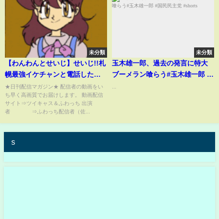
未分類
未分類
【わんわんとせいじ】せいじ!!札
玉木雄一郎、過去の発言に特大
幌最強イケチャンと電話した結
ブーメラン喰らう#玉木雄一郎 #
果10月16日
国民民主党 #shorts
★日刊配信マガジン★ 配信者の動画をい
...
ち早く高画質でお届けします。 動画配信
サイト⇒ツイキャス＆ふわっち 出演
者 ⇒ふわっち配信者（佐...
s