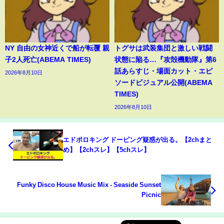
NY 自由の女神近くで船が転覆 親
トグサは武装集団と激しい戦闘
子2人死亡(ABEMA TIMES)
状態に陥る…『攻殻機動隊』第6
話あらすじ・場面カット・エピ
2026年8月10日
ソードビジュアル公開(ABEMA
TIMES)
2026年8月10日
エドポロキング ドーピング疑惑が出る。【2chまと
め】【2chスレ】【5chスレ】
Funky Disco House Music Mix - Seaside Sunset
Picnic