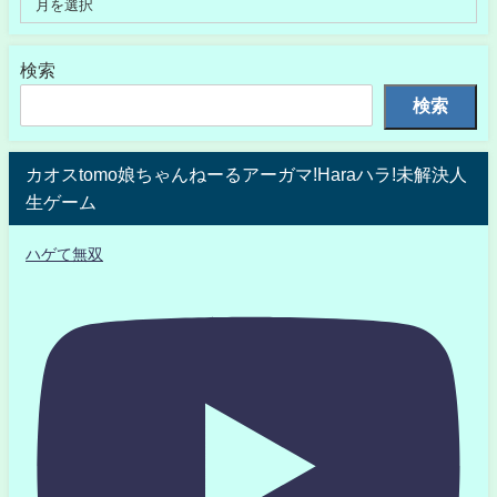
検索
検索
カオスtomo娘ちゃんねーるアーガマ!Haraハラ!未解決人
生ゲーム
ハゲて無双