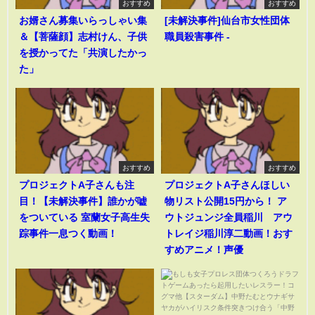
おすすめ
おすすめ
お婿さん募集いらっしゃい集
[未解決事件]仙台市女性団体
＆【菩薩顔】志村けん、子供
職員殺害事件 -
を授かってた「共演したかっ
た」
おすすめ
おすすめ
プロジェクトA子さんも注
プロジェクトA子さんほしい
目！【未解決事件】誰かが嘘
物リスト公開15円から！ ア
をついている 室蘭女子高生失
ウトジュンジ全員稲川 アウ
踪事件一息つく動画！
トレイジ稲川淳二動画！おす
すめアニメ！声優