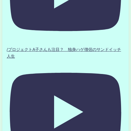
/プロジェクトA子さんも注目？ 独身ハゲ僧侶のサンドイッチ
人生