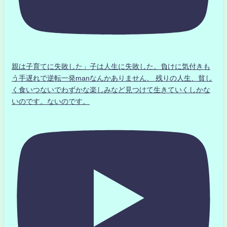
親は子育てに失敗した」子は人生に失敗した。負けに気付きも
う手遅れで逆転一発manなんかありません、 残りの人生、貧し
く食いつないでわずかな楽しみなど見つけて生きていくしかな
いのです。ないのです。