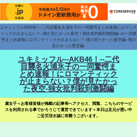
ユキミッフルAKB46！-二代目襲名火浦氷子の一同驚愕まとめ速報にロマンテ
ィックが止まらない？--僕が見たかった夜空！独女批判殺到激闘編--の一同驚
愕まとめ速報にロマンティックが止まらない？-僕の見たかった夜空編--僕の
見たかった星空編-
ユキミッフル--AKB46！--二代
目襲名火浦氷子の一同驚愕ま
とめ速報！にロマンティック
が止まらない？僕が見たかっ
た夜空-独女批判殺到激闘編
腐女子＜お客様皆様が掲載の記事等へアクセス、閲覧、こちらのサービ
スを利用される事でかろうじて運営できています＞本日は足元が悪い中
ご足労頂き誠に有難うございます。