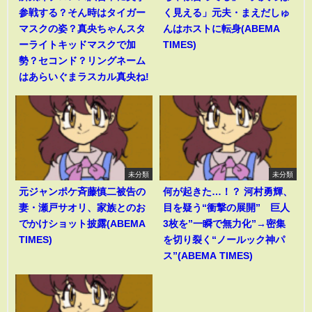
参戦する？そん時はタイガー
く見える」元夫・まえだしゅ
マスクの姿？真央ちゃんスタ
んはホストに転身(ABEMA
ーライトキッドマスクで加
TIMES)
勢？セコンド？リングネーム
はあらいぐまラスカル真央ね!
未分類
未分類
元ジャンポケ斉藤慎二被告の
何が起きた…！？ 河村勇輝、
妻・瀬戸サオリ、家族とのお
目を疑う“衝撃の展開” 巨人
でかけショット披露(ABEMA
3枚を”一瞬で無力化”→密集
TIMES)
を切り裂く“ノールック神パ
ス”(ABEMA TIMES)