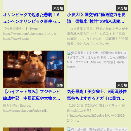
未分類
未分類
オリンピックで起きた悲劇！ミ
小泉大臣 国交省に輸送協力を要
ュンヘンオリンピック事件って
請 備蓄米“検討”の精米店秘策
知っていますか？
は？【スーパーJチャンネル】
【竹田恒泰先生】 Twitter
コメ政策を巡り、野党の党首クラスが小
https://twitter.com/takenoma インスタ
泉農林水産大臣（44）を追及する「異例
(2025年5月28日)
https://www.instag...
の展開」。こうしたなか、備蓄米をどう消
費者に受け入れてもらうのか...
国際
未分類
【ハイアット飲み】フジテレビ
気分最高！美女雀士、#岡田紗佳
編成幹部 中居正広や大物タレ
気持ちよすぎるアガリに目力ま
ントの為にスイートルーム女子
で150％になった瞬間w| Mリーグ
続きを読む Source:
【10月24日 第2試合】東2 ハイライト 動
http://hamusoku.com/index.rdf...
画本編はコチラ?️
アナ接待やっていた事を認める
2023-24【10月24日 第2試合】#
▷https://abe.ma/3tOsoNe Mリーグ2023-
麻雀 #shorts
24▷ht...