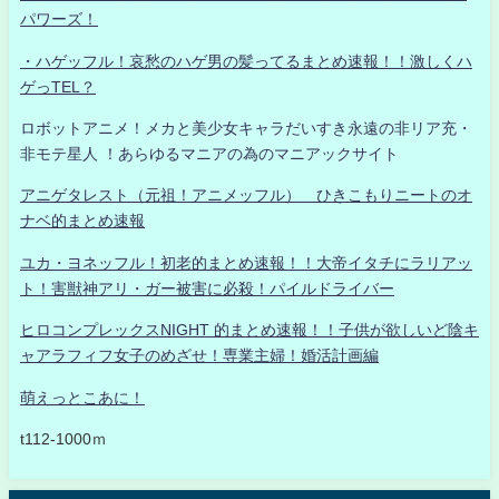
パワーズ！
・ハゲッフル！哀愁のハゲ男の髪ってるまとめ速報！！激しくハ
ゲっTEL？
ロボットアニメ！メカと美少女キャラだいすき永遠の非リア充・
非モテ星人 ！あらゆるマニアの為のマニアックサイト
アニゲタレスト（元祖！アニメッフル） ひきこもりニートのオ
ナベ的まとめ速報
ユカ・ヨネッフル！初老的まとめ速報！！大帝イタチにラリアッ
ト！害獣神アリ・ガー被害に必殺！パイルドライバー
ヒロコンプレックスNIGHT 的まとめ速報！！子供が欲しいど陰キ
ャアラフィフ女子のめざせ！専業主婦！婚活計画編
萌えっとこあに！
t112-1000ｍ