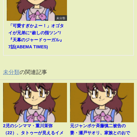
未分類
「可愛すぎかよー！」オゴタ
イが兄弟に“赦しの指ツン”/
『天幕のジャードゥーガル』
7話(ABEMA TIMES)
未分類
の関連記事
2児のシンママ・重川茉弥
元ジャンポケ斉藤慎二被告の
（22）、タトゥーが見えるイメ
妻・瀬戸サオリ、家族とのおで