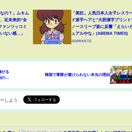
フなの？」ムキム
「美狂」人気日本人女子レスラ
、近未来的“全
ド派手ヘアと“大胆漢字プリント
ファンツッコミ
ノースリーブ姿に反響「えらい
ていない感…」
ュアルやな」(ABEMA TIMES)
2026年8月7日
がる
韓国で軍隊が避けられない本当の理由
別の形
ローしよう