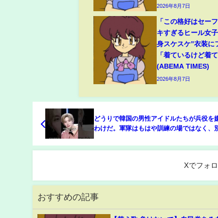
2026年8月7日
「この格好はセー
キすぎるヒール女子
身スケスケ”衣装に
「着ているけど着
(ABEMA TIMES)
2026年8月7日
どうりで韓国の男性アイドルたちが兵役を嫌
わけだ。軍隊はもはや訓練の場ではなく、
の職場いじめになっている #kpop #jhope
#jackson #gdragon
Xでフォ
おすすめの記事