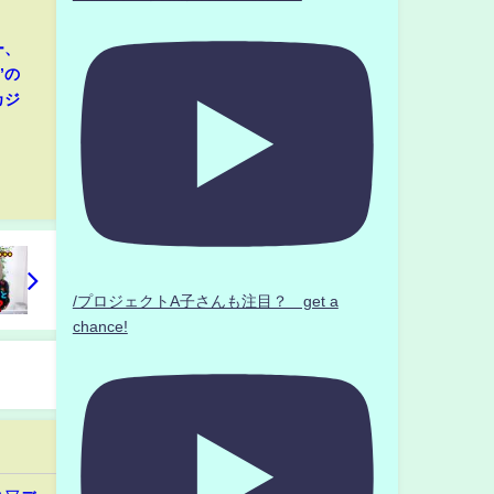
ー、
”の
カジ
/プロジェクトA子さんも注目？ get a
chance!