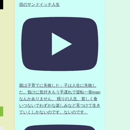
侶のサンドイッチ人生
親は子育てに失敗した」子は人生に失敗し
た。負けに気付きもう手遅れで逆転一発man
なんかありません、 残りの人生、貧しく食
いつないでわずかな楽しみなど見つけて生き
ていくしかないのです。ないのです。