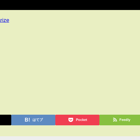
rize
はてブ
Pocket
Feedly