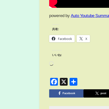
powered by
Auto Youtube Summa
共有:
Facebook
X
いいね:
Facebook
X
共
有
Facebook
post