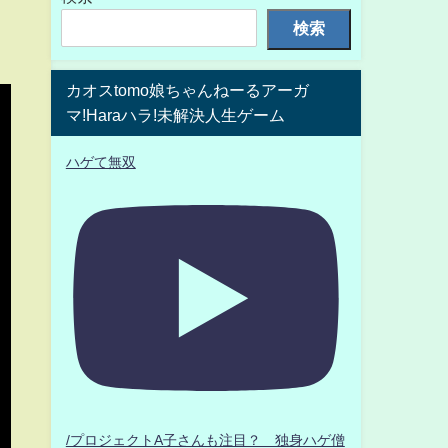
検索
カオスtomo娘ちゃんねーるアーガ
マ!Haraハラ!未解決人生ゲーム
ハゲて無双
/プロジェクトA子さんも注目？ 独身ハゲ僧