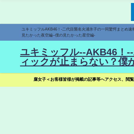
ユキミッフルAKB46！-二代目襲名火浦氷子の一同驚愕まとめ
見たかった夜空編--僕の見たかった星空編-
ユキミッフル--AKB46
ィックが止まらない？僕が
腐女子＜お客様皆様が掲載の記事等へアクセス、閲覧