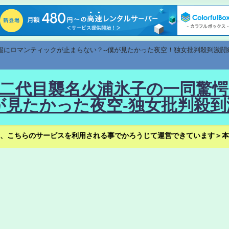
速報にロマンティックが止まらない？--僕が見たかった夜空！独女批判殺到激闘
！--二代目襲名火浦氷子の一同
見たかった夜空-独女批判殺到
、こちらのサービスを利用される事でかろうじて運営できています＞本