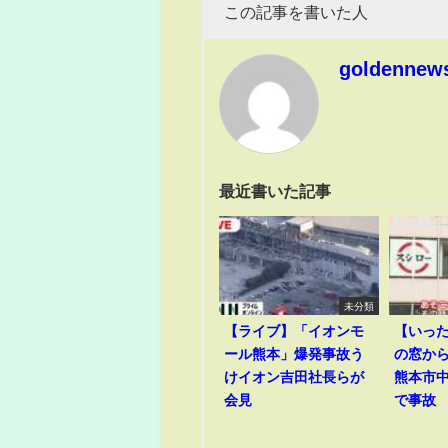
この記事を書いた人
goldennew
最近書いた記事
未分類
【ライブ】「イオンモ
【いっ
ール熊本」爆発事故う
の窓か
けイオン吉田社長らが
熊本市
会見
で事故