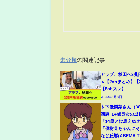
未分類
の関連記事
アラブ、秋田へ2兆
ｗ【2chまとめ】【
【5chスレ】
2026年8月8日
木下優樹菜さん（3
話題”14歳長女の
「14歳とは思えぬ
「優樹菜ちゃんに
など反響(ABEMA TI