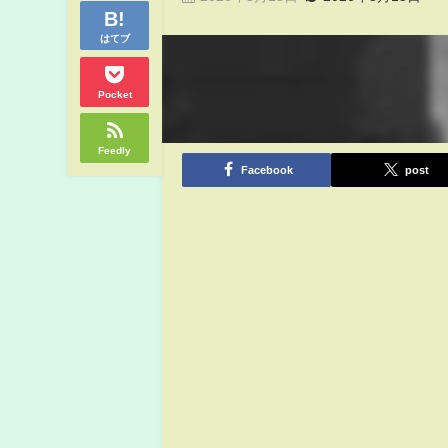
はてブ
Pocket
Feedly
Facebook
post