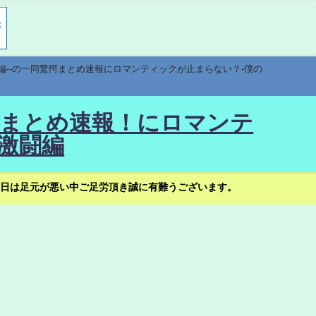
編--の一同驚愕まとめ速報にロマンティックが止まらない？-僕の
驚愕まとめ速報！にロマンテ
激闘編
日は足元が悪い中ご足労頂き誠に有難うございます。