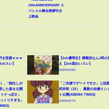
10thANNIVERSARY ス
ペシャル舞台挨拶付き
上映会
円を投資ｗｗｗ
【2ch優等生】模範的なんJ民の
2chスレ】
え【2ch面白いスレ】
2026年8月8日
8）、“顔出しが
「ご夫婦でデートですか」と話
成長した姿を公開
武井咲（32）、最新の自撮りシ
オトナっぽさ」
ト公開(ABEMA TIMES)
そっくりすぎる」
2026年8月7日
MES)