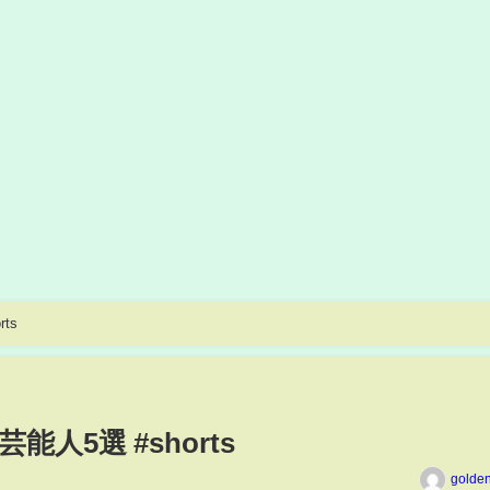
ts
人5選 #shorts
golde