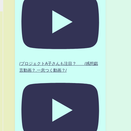
/プロジェクトA子さんも注目？ /感想戯
言動画？.一息つく動画？/