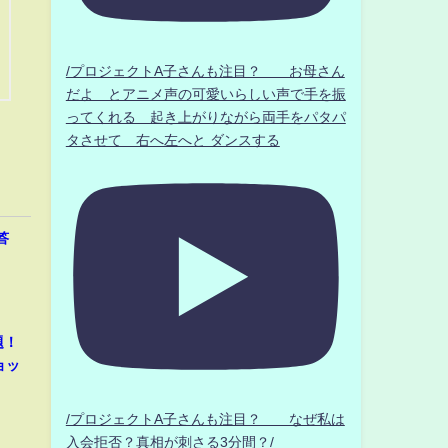
/プロジェクトA子さんも注目？ お母さん
だよ とアニメ声の可愛いらしい声で手を振
ってくれる 起き上がりながら両手をパタパ
タさせて 右へ左へと ダンスする
答
題！
ョッ
/プロジェクトA子さんも注目？ なぜ私は
入会拒否？真相が刺さる3分間？/