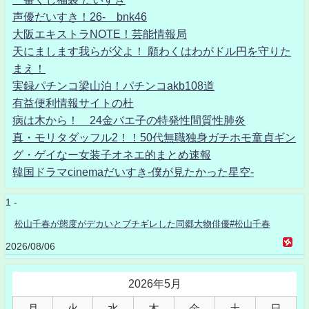
声優だいすき！26- bnk46
大阪エキストラNOTE！芸能情報局
天にまします我らが父よ！ 願わくはわがドル円を守りた
まえ！
実録パチンコ梁山泊！パチンコakb108道
有益便利情報サイトの杜
病は木から！ 24金バエ子の特発性間質性肺炎
真・モリタダッフル2！！50代無職独身ガチホモ童貞ギン
グ・ゲイなー女装子オネエ的まとめ速報
韓国ドラマcinemaだいすき-僕が見たかった星空-
1 -
松山千春が態度がデカいとブチギレした同郷大物俳優#松山千春
2026/08/06
2026年5月
月
火
水
木
金
土
日