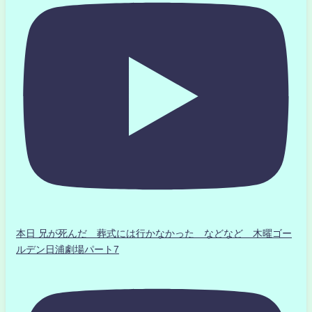
本日 兄が死んだ 葬式には行かなかった などなど 木曜ゴー
ルデン日浦劇場パート7