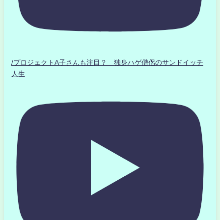
/プロジェクトA子さんも注目？ 独身ハゲ僧侶のサンドイッチ
人生