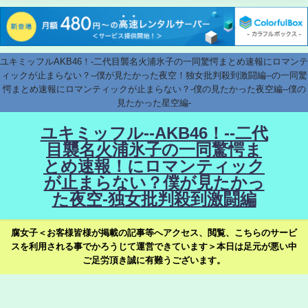
ユキミッフルAKB46！-二代目襲名火浦氷子の一同驚愕まとめ速報にロマンテ
ィックが止まらない？--僕が見たかった夜空！独女批判殺到激闘編--の一同驚
愕まとめ速報にロマンティックが止まらない？-僕の見たかった夜空編--僕の
見たかった星空編-
ユキミッフル--AKB46！--二代
目襲名火浦氷子の一同驚愕ま
とめ速報！にロマンティック
が止まらない？僕が見たかっ
た夜空-独女批判殺到激闘編
腐女子＜お客様皆様が掲載の記事等へアクセス、閲覧、こちらのサービ
スを利用される事でかろうじて運営できています＞本日は足元が悪い中
ご足労頂き誠に有難うございます。