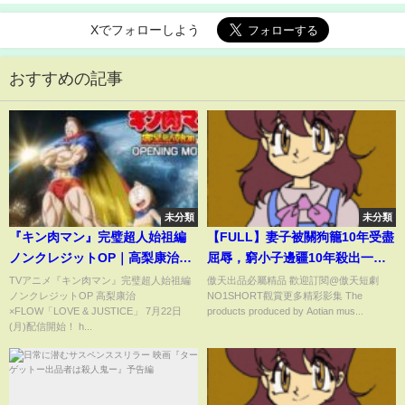
Xでフォローしよう
おすすめの記事
未分類
未分類
『キン肉マン』完璧超人始祖編
【FULL】妻子被關狗籠10年受盡
ノンクレジットOP｜高梨康治
屈辱，窮小子邊疆10年殺出一條
×FLOW「LOVE & JUSTICE」
血路，如今他戰神回歸勢必登頂
TVアニメ『キン肉マン』完璧超人始祖編
傲天出品必屬精品 歡迎訂閱@傲天短劇
ノンクレジットOP 高梨康治
NO1SHORT觀賞更多精彩影集 The
絕世寶座！【滅六國執掌天下】
×FLOW「LOVE & JUSTICE」 7月22日
products produced by Aotian mus...
(月)配信開始！ h...