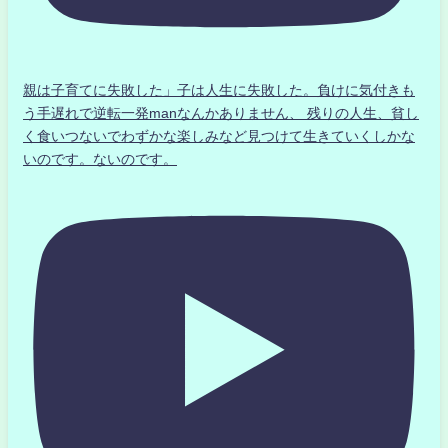
親は子育てに失敗した」子は人生に失敗した。負けに気付きも
う手遅れで逆転一発manなんかありません、 残りの人生、貧し
く食いつないでわずかな楽しみなど見つけて生きていくしかな
いのです。ないのです。