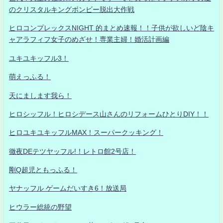
のクリスタルキングボンビー脱出大作戦
ヒロコンプレックスNIGHT 的まとめ速報！！子供が欲しいど陰キ
ャアラフィフ女子のめざせ！専業主婦！婚活計画編
ユキユキッフル3！
萌えっふる！
天にまします我ら！
ヒロシッフル！ヒロシデース山さんのリフォームひとりDIY！！
ヒロユキユキッフルMAX！スーパークッキング！
徹夜DEテツヤッフル!！レトロ館2号店！
剛Q超児ともっふる！
ヤナッフル ゲームだいすき6！放送局
ヒウラー総統の野望