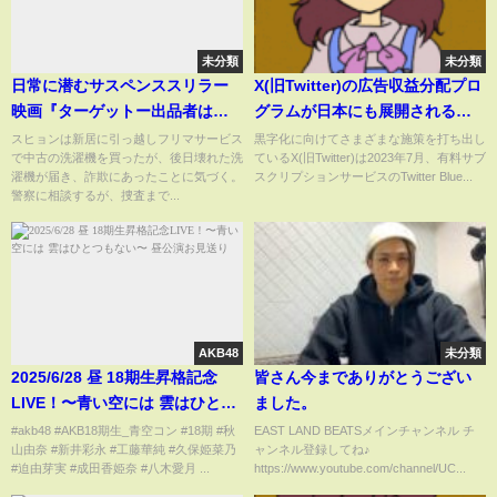
未分類
未分類
日常に潜むサスペンススリラー
X(旧Twitter)の広告収益分配プロ
映画『ターゲットー出品者は殺
グラムが日本にも展開される、
人鬼ー』予告編
収益化に必要なインプレッショ
スヒョンは新居に引っ越しフリマサービス
黒字化に向けてさまざまな施策を打ち出し
で中古の洗濯機を買ったが、後日壊れた洗
ているX(旧Twitter)は2023年7月、有料サブ
ン数は以前の3倍に増加
濯機が届き、詐欺にあったことに気づく。
スクリプションサービスのTwitter Blue...
警察に相談するが、捜査まで...
AKB48
未分類
2025/6/28 昼 18期生昇格記念
皆さん今までありがとうござい
LIVE！〜青い空には 雲はひとつ
ました。
もない〜 昼公演お見送り
#akb48 #AKB18期生_青空コン #18期 #秋
EAST LAND BEATSメインチャンネル チ
山由奈 #新井彩永 #工藤華純 #久保姫菜乃
ャンネル登録してね♪
#迫由芽実 #成田香姫奈 #八木愛月 ...
https://www.youtube.com/channel/UC...