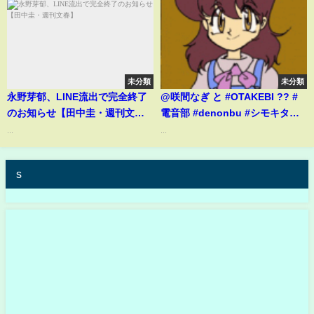
未分類
未分類
永野芽郁、LINE流出で完全終了
@咲間なぎ と #OTAKEBI ?? #
のお知らせ【田中圭・週刊文
電音部 #denonbu #シモキタザ
春】
ワエリア #マスカーピース #マス
...
...
ピ
s