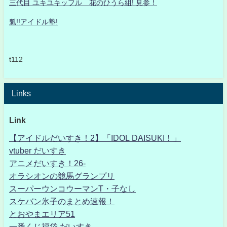
三代目 ユキユキッフル 花のひうら組! 見参！
魁!!アイドル塾!
t112
Links
Link
【アイドルだいすき！2】「IDOL DAISUKI！」
vtuber だいすき
アニメだいすき！26-
オラシオンの競馬グランプリ
スーパーウンコウーマンT・子なし
スケバン氷子のまとめ速報！
とおやまエリア51
一番くじ福袋 だいすき