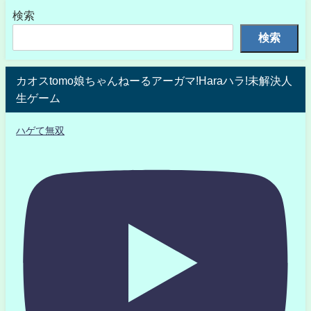
検索
検索
カオスtomo娘ちゃんねーるアーガマ!Haraハラ!未解決人
生ゲーム
ハゲて無双