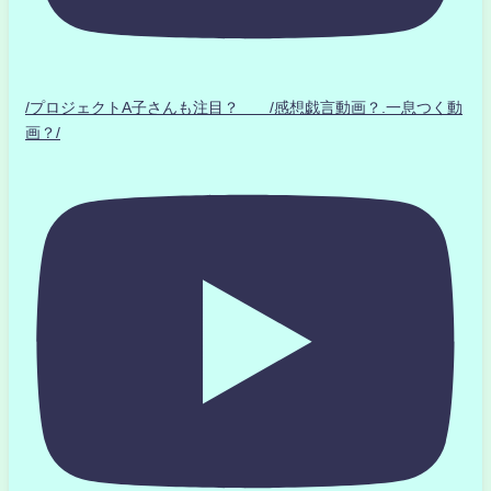
/プロジェクトA子さんも注目？ /感想戯言動画？.一息つく動
画？/