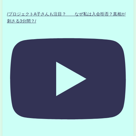
/プロジェクトA子さんも注目？ なぜ私は入会拒否？真相が
刺さる3分間？/