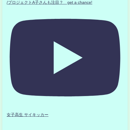
/プロジェクトA子さんも注目？ get a chance!
女子高生 サイキッカー