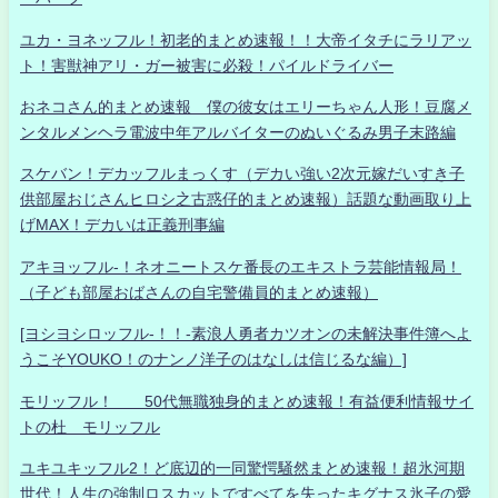
ユカ・ヨネッフル！初老的まとめ速報！！大帝イタチにラリアッ
ト！害獣神アリ・ガー被害に必殺！パイルドライバー
おネコさん的まとめ速報 僕の彼女はエリーちゃん人形！豆腐メ
ンタルメンヘラ電波中年アルバイターのぬいぐるみ男子末路編
スケバン！デカッフルまっくす（デカい強い2次元嫁だいすき子
供部屋おじさんヒロシ之古惑仔的まとめ速報）話題な動画取り上
げMAX！デカいは正義刑事編
アキヨッフル-！ネオニートスケ番長のエキストラ芸能情報局！
（子ども部屋おばさんの自宅警備員的まとめ速報）
[ヨシヨシロッフル-！！-素浪人勇者カツオンの未解決事件簿へよ
うこそYOUKO！のナンノ洋子のはなしは信じるな編）]
モリッフル！ 50代無職独身的まとめ速報！有益便利情報サイ
トの杜 モリッフル
ユキユキッフル2！ど底辺的一同驚愕騒然まとめ速報！超氷河期
世代！人生の強制ロスカットですべてを失ったキグナス氷子の愛