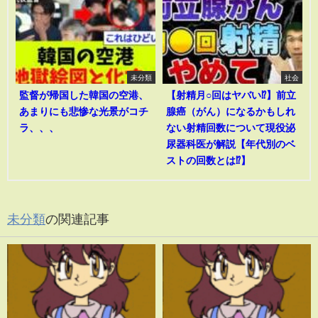
未分類
社会
監督が帰国した韓国の空港、
【射精月○回はヤバい⁉︎】前立
あまりにも悲惨な光景がコチ
腺癌（がん）になるかもしれ
ラ、、、
ない射精回数について現役泌
尿器科医が解説【年代別のベ
ストの回数とは⁉︎】
未分類
の関連記事