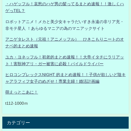
・ハゲッフル！哀愁のハゲ男の髪ってるまとめ速報！！激しくハ
ゲっTEL？
ロボットアニメ！メカと美少女キャラだいすき永遠の非リア充・
非モテ星人 ！あらゆるマニアの為のマニアックサイト
アニゲタレスト（元祖！アニメッフル） ひきこもりニートのオ
ナベ的まとめ速報
ユカ・ヨネッフル！初老的まとめ速報！！大帝イタチにラリアッ
ト！害獣神アリ・ガー被害に必殺！パイルドライバー
ヒロコンプレックスNIGHT 的まとめ速報！！子供が欲しいど陰キ
ャアラフィフ女子のめざせ！専業主婦！婚活計画編
萌えっとこあに！
t112-1000ｍ
カテゴリー