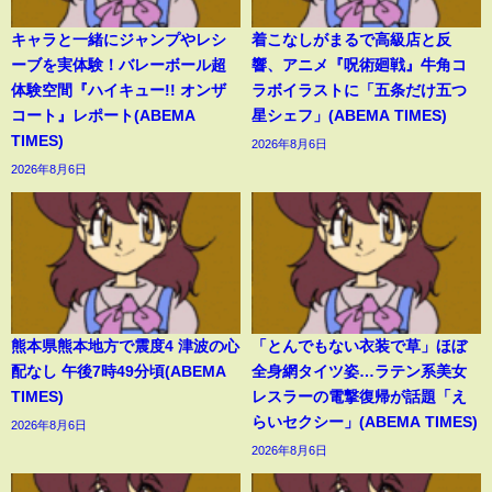
キャラと一緒にジャンプやレシ
着こなしがまるで高級店と反
ーブを実体験！バレーボール超
響、アニメ『呪術廻戦』牛角コ
体験空間『ハイキュー!! オンザ
ラボイラストに「五条だけ五つ
コート』レポート(ABEMA
星シェフ」(ABEMA TIMES)
TIMES)
2026年8月6日
2026年8月6日
熊本県熊本地方で震度4 津波の心
「とんでもない衣装で草」ほぼ
配なし 午後7時49分頃(ABEMA
全身網タイツ姿…ラテン系美女
TIMES)
レスラーの電撃復帰が話題「え
らいセクシー」(ABEMA TIMES)
2026年8月6日
2026年8月6日