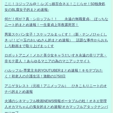
こじ！コジッフル@！-レズっ娘百合ネエ！こじらせ！50独身処
女のBL腐女子的まとめ速報-
何だ！何が？真・シロッフル！！ 永遠の無職童貞- ぼっちな
ニート的まとめ速報！一生童貞上等夜露死苦！
男装スケバン女子！スケッフルまっくす！（新・ナンノひゃくし
きっ!！ビー玉のおいぬさん的まとめ速報） 話題な事件からおも
しろ動画まで取り上げまっくす
ロボットアニメ！メカと美少女キャラだいすき永遠の非リア充・
非モテ星人 ！あらゆるマニアの為のマニアックサイト
ハルッフル-専業主夫的YOUTUBERまとめ速報！キモデブおた
く！初老人の介護生活！激動の1750日
アニゲタレスト（元祖！アニメッフル） ひきこもりニートのオ
ナベ的まとめ速報
火浦のシネマッフル映画NEWS情報ポータブルの杜！オネエ管理
人オカマちゃんの鬼女的まとめ速報!オカマッフルアタックナンバ
ーハーフ