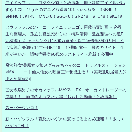
アイドッフル！ ワタクシ的まとめ速報 地下格闘アイドルだい
すき！23 ひうらのアニメ放送局101ちゃんねる BNK48 ！
SNH48！JKT48！MNL48！SGO48！GNZ48！STU48！SKE48
ヒウラッフルのハーニーフィニッシュゴミ屋敷補完計画 ＜必殺！
生前整理人！孤立し孤独死からの～特殊清掃・遺品整理への道F
完結編＞ キャッシング計1500万返済：厨二病借金3500万円！う
つ病統合失調症14年生HKT46！！9期研究生、最後のサイト！全
米が泣いた！認知症鬱病60代のラストサイト絶賛！公開中
魔法熟女/美魔女ッ娘メグみみちゃんのニートッフルステーション
MAX！ ニート仙人仙女の映画三昧老後生活！（無職孤独居老人的
まとめ速報Z)]
乙女系腐男子のオカマッフルMAX2- FX！オ・カマトレーダーの
逆襲！！ 極道のオカマたち編（おもしろ動画まとめ速報）
スーパーウンコ！
新・ハゲッフル！哀愁のハゲ男の髪ってるまとめ速報！！激しく
ハゲっTEL？