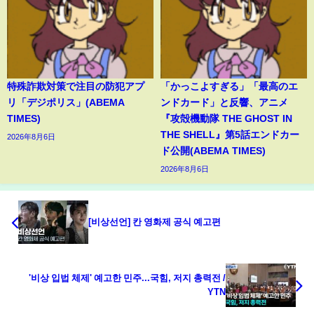
特殊詐欺対策で注目の防犯アプ
「かっこよすぎる」「最高のエ
リ「デジポリス」(ABEMA
ンドカード」と反響、アニメ
TIMES)
『攻殻機動隊 THE GHOST IN
THE SHELL』第5話エンドカー
2026年8月6日
ド公開(ABEMA TIMES)
2026年8月6日
[비상선언] 칸 영화제 공식 예고편
'비상 입법 체제' 예고한 민주...국힘, 저지 총력전 /
YTN