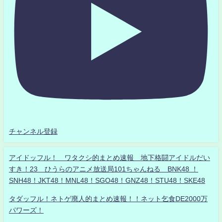
チャンネル登録
アイドッフル！ ワタクシ的まとめ速報 地下格闘アイドルだい
すき！23 ひうらのアニメ放送局101ちゃんねる BNK48 ！
SNH48！JKT48！MNL48！SGO48！GNZ48！STU48！SKE48
タダッフル！ネトゲ廃人的まとめ速報！！ネット乞食DE2000万
パワーズ！