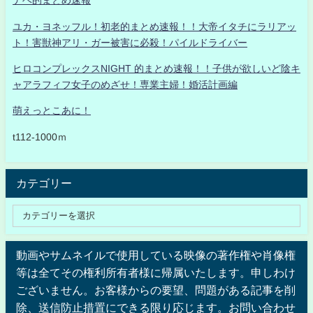
ナベ的まとめ速報
ユカ・ヨネッフル！初老的まとめ速報！！大帝イタチにラリアッ
ト！害獣神アリ・ガー被害に必殺！パイルドライバー
ヒロコンプレックスNIGHT 的まとめ速報！！子供が欲しいど陰キ
ャアラフィフ女子のめざせ！専業主婦！婚活計画編
萌えっとこあに！
t112-1000ｍ
カテゴリー
動画やサムネイルで使用している映像の著作権や肖像権
等は全てその権利所有者様に帰属いたします。申しわけ
ございません。お客様からの要望、問題がある記事を削
除、送信防止措置にできる限り応じます。お問い合わせ