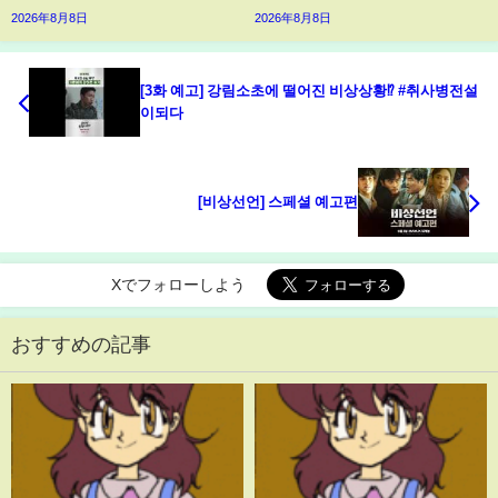
2026年8月8日
2026年8月8日
[3화 예고] 강림소초에 떨어진 비상상황⁉️ #취사병전설
이되다
[비상선언] 스페셜 예고편
Xでフォローしよう
おすすめの記事