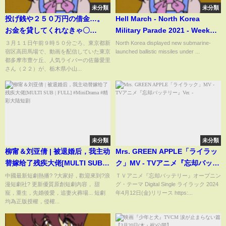
未分類
未分類
投げ銭や２５０万円の借金…。
Hell March - North Korea
お金を貸してくれなきゃ〇
Military Parade 2021 - Week
ぬ… 動画配信者の佐藤愛里さ
Before President Biden's
３月１１日午前９時５０分ごろ、東京都新
North Korea displayed new submarine-
宿区高田馬場で、動画を配信していた東京
launched ballistic missiles under ...
んが〇された事情が酷すぎる
Inauguration (1080P)
都多摩市豊ケ丘、人気ライバーの佐藤愛里
さん（２２）が、栃木県小山...
未分類
未分類
柳甯＆刘亚倩 | 被退婚后，我主动
Mrs. GREEN APPLE「ライラッ
替嫁给了残疾大佬[MULTI SUB |
ク」MV - TVアニメ『忘却バッテ
FULL] #MiniDrama #精彩大陆短
リー』Ver. -
中國最新短劇熱播? ?大家好，歡迎來到?浪
ＴＶアニメ『忘却バッテリー』オープニン
漫短劇社? 更新優質原創短劇內容， 甜
グ・テーマ Digital Single ライラック 2024
剧
寵，重生，先婚後愛，追妻火葬場... 短劇
年4月12日(金)リリース https:...
均為正版授權，侵權...