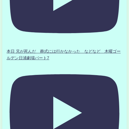
本日 兄が死んだ 葬式には行かなかった などなど 木曜ゴー
ルデン日浦劇場パート7