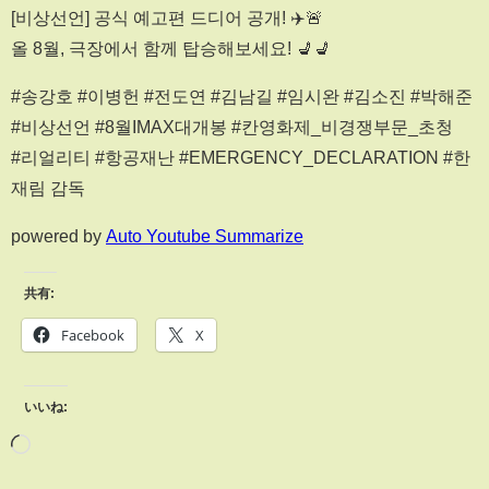
[비상선언] 공식 예고편 드디어 공개! ✈️🚨
올 8월, 극장에서 함께 탑승해보세요! 💺💺
#송강호 #이병헌 #전도연 #김남길 #임시완 #김소진 #박해준
#비상선언 #8월IMAX대개봉 #칸영화제_비경쟁부문_초청
#리얼리티 #항공재난 #EMERGENCY_DECLARATION #한
재림 감독
powered by
Auto Youtube Summarize
共有:
Facebook
X
いいね: