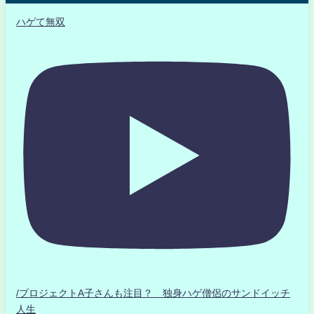
ハゲて無双
/プロジェクトA子さんも注目？ 独身ハゲ僧侶のサンドイッチ
人生