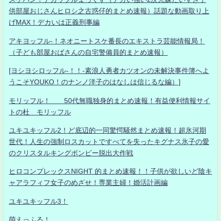
供部屋おじさんヒロシ之古惑仔的まとめ速報）話題な動画取り上
げMAX！デカいは正義刑事編
アキヨッフル-！ネオニートスケ番長のエキストラ芸能情報局！
（子ども部屋おばさんの自宅警備員的まとめ速報）
[ヨシヨシロッフル-！！-素浪人勇者カツオンの未解決事件簿へよ
うこそYOUKO！のナンノ洋子のはなしは信じるな編）]
モリッフル！ 50代無職独身的まとめ速報！有益便利情報サイ
トの杜 モリッフル
ユキユキッフル2！ど底辺的一同驚愕騒然まとめ速報！超氷河期
世代！人生の強制ロスカットですべてを失ったキグナス氷子の愛
のクリスタルキングボンビー脱出大作戦
ヒロコンプレックスNIGHT 的まとめ速報！！子供が欲しいど陰キ
ャアラフィフ女子のめざせ！専業主婦！婚活計画編
ユキユキッフル3！
萌えっふる！