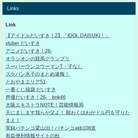
Links
Link
【アイドルだいすき！2】「IDOL DAISUKI！」
vtuber だいすき
アニメだいすき！26-
オラシオンの競馬グランプリ
スーパーウンコウーマンT・子なし
スケバン氷子のまとめ速報！
とおやまエリア51
一番くじ福袋 だいすき
声優だいすき！26- bnk46
大阪エキストラNOTE！芸能情報局
天にまします我らが父よ！ 願わくはわがドル円を守りた
まえ！
実録パチンコ梁山泊！パチンコakb108道
有益便利情報サイトの杜