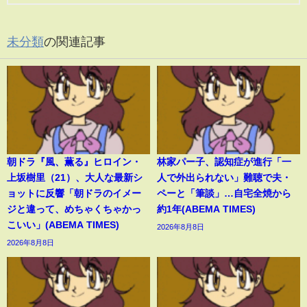
未分類
の関連記事
朝ドラ『風、薫る』ヒロイン・
林家パー子、認知症が進行「一
上坂樹里（21）、大人な最新シ
人で外出られない」難聴で夫・
ョットに反響「朝ドラのイメー
ペーと「筆談」…自宅全焼から
ジと違って、めちゃくちゃかっ
約1年(ABEMA TIMES)
こいい」(ABEMA TIMES)
2026年8月8日
2026年8月8日