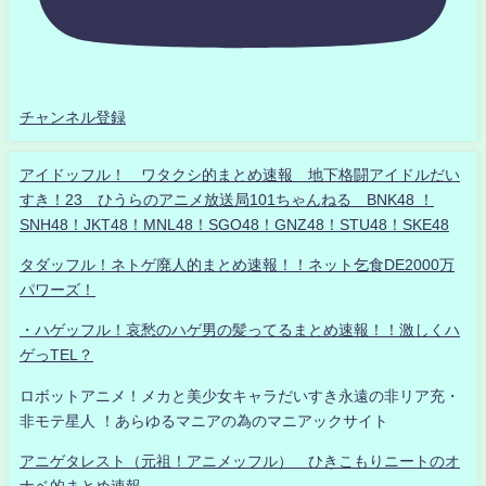
チャンネル登録
アイドッフル！ ワタクシ的まとめ速報 地下格闘アイドルだい
すき！23 ひうらのアニメ放送局101ちゃんねる BNK48 ！
SNH48！JKT48！MNL48！SGO48！GNZ48！STU48！SKE48
タダッフル！ネトゲ廃人的まとめ速報！！ネット乞食DE2000万
パワーズ！
・ハゲッフル！哀愁のハゲ男の髪ってるまとめ速報！！激しくハ
ゲっTEL？
ロボットアニメ！メカと美少女キャラだいすき永遠の非リア充・
非モテ星人 ！あらゆるマニアの為のマニアックサイト
アニゲタレスト（元祖！アニメッフル） ひきこもりニートのオ