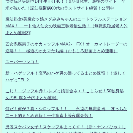
つ病統合失調症14年生HKT46！！9期研究生、最後のサイト！全
米が泣いた！認知症鬱病60代のラストサイト絶賛！公開中
魔法熟女/美魔女ッ娘メグみみちゃんのニートッフルステーション
MAX！ ニート仙人仙女の映画三昧老後生活！（無職孤独居老人的
まとめ速報Z)]
乙女系腐男子のオカマッフルMAX2- FX！オ・カマトレーダーの
逆襲！！ 極道のオカマたち編（おもしろ動画まとめ速報）
スーパーウンコ！
新・ハゲッフル！哀愁のハゲ男の髪ってるまとめ速報！！激しく
ハゲっTEL？
こじ！コジッフル@！-レズっ娘百合ネエ！こじらせ！50独身処
女のBL腐女子的まとめ速報-
何だ！何が？真・シロッフル！！ 永遠の無職童貞- ぼっちな
ニート的まとめ速報！一生童貞上等夜露死苦！
男装スケバン女子！スケッフルまっくす！（新・ナンノひゃくし