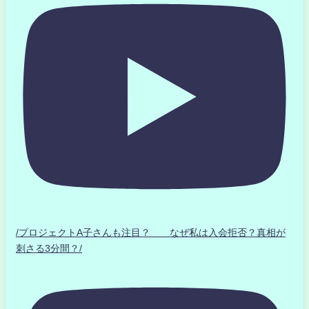
/プロジェクトA子さんも注目？ なぜ私は入会拒否？真相が
刺さる3分間？/