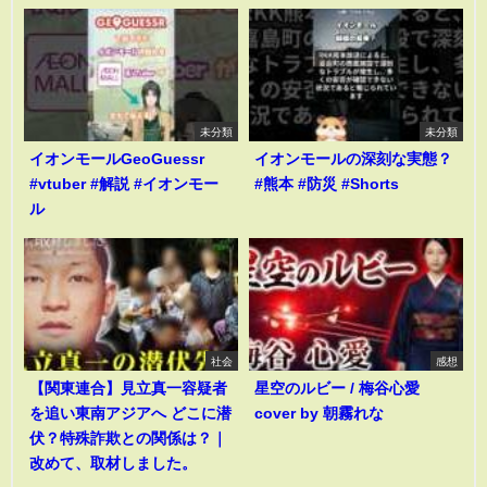
未分類
未分類
イオンモールGeoGuessr
イオンモールの深刻な実態？
#vtuber #解説 #イオンモー
#熊本 #防災 #Shorts
ル
社会
感想
【関東連合】見立真一容疑者
星空のルビー / 梅谷心愛
を追い東南アジアへ どこに潜
cover by 朝霧れな
伏？特殊詐欺との関係は？｜
改めて、取材しました。