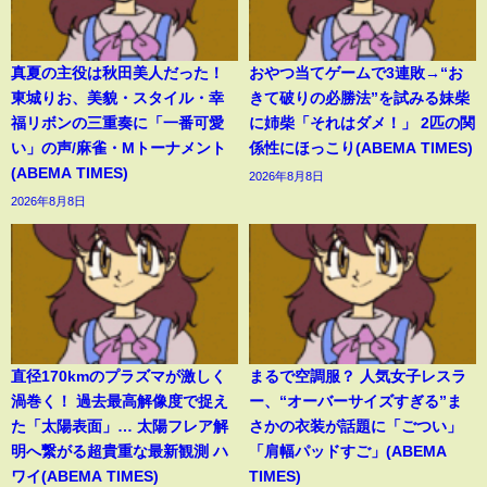
真夏の主役は秋田美人だった！
おやつ当てゲームで3連敗→“お
東城りお、美貌・スタイル・幸
きて破りの必勝法”を試みる妹柴
福リボンの三重奏に「一番可愛
に姉柴「それはダメ！」 2匹の関
い」の声/麻雀・Mトーナメント
係性にほっこり(ABEMA TIMES)
(ABEMA TIMES)
2026年8月8日
2026年8月8日
直径170kmのプラズマが激しく
まるで空調服？ 人気女子レスラ
渦巻く！ 過去最高解像度で捉え
ー、“オーバーサイズすぎる”ま
た「太陽表面」… 太陽フレア解
さかの衣装が話題に「ごつい」
明へ繋がる超貴重な最新観測 ハ
「肩幅パッドすご」(ABEMA
ワイ(ABEMA TIMES)
TIMES)