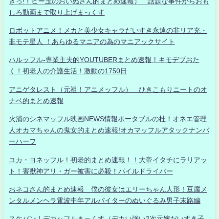
きっ!！ビー玉のおいぬさん的まとめ速報） 話題な事件からおも
しろ動画まで取り上げまっくす
ロボットアニメ！メカと美少女キャラだいすき永遠の非リア充・
非モテ星人 ！あらゆるマニアの為のマニアックサイト
ハルッフル-専業主夫的YOUTUBERまとめ速報！キモデブおた
く！初老人の介護生活！激動の1750日
アニゲタレスト（元祖！アニメッフル） ひきこもりニートのオ
ナベ的まとめ速報
火浦のシネマッフル映画NEWS情報ポータブルの杜！オネエ管理
人オカマちゃんの鬼女的まとめ速報!オカマッフルアタックナンバ
ーハーフ
ユカ・ヨネッフル！初老的まとめ速報！！大帝イタチにラリアッ
ト！害獣神アリ・ガー被害に必殺！パイルドライバー
おネコさん的まとめ速報 僕の彼女はエリーちゃん人形！豆腐メ
ンタルメンヘラ電波中年アルバイターのぬいぐるみ男子末路編
スケバン！デカッフルまっくす（デカい強い2次元嫁だいすき子