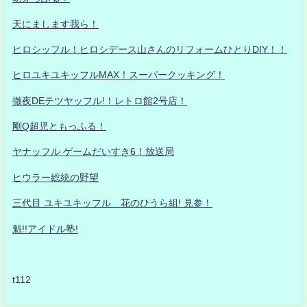
天にまします我ら！
ヒロシッフル！ヒロシデース山さんのリフォームひとりDIY！！
ヒロユキユキッフルMAX！スーパークッキング！
徹夜DEテツヤッフル!！レトロ館2号店！
剛Q超児ともっふる！
ヤナッフル ゲームだいすき6！放送局
ヒウラー総統の野望
三代目 ユキユキッフル 花のひうら組! 見参！
魁!!アイドル塾!
t112