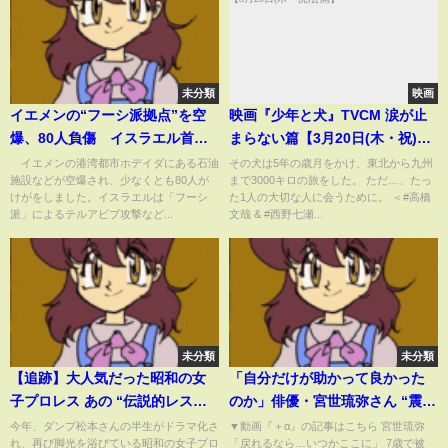
未分類
映画
イエメンの“フーシ派拠点”を空
映画『少年と犬』TVCM 涙が止
爆、80人負傷 イスラエル首相
まらない篇【3月20日(木・祝)公
「報復だ」(2024年7月21日)
開】
イエメンの港湾都市ホデイダにある石油
その犬は5年の歳月をかけ、東北から九州
施設などが空爆され、少なくとも80人が
まで3000キロの旅をした。 ただ…、たっ
けがをしました。イスラエルは「フーシ
た1人の大切な人に会うために。 ＜#高橋
派」によるテルアビブ攻撃など...
文哉 & #西野七瀬...
未分類
未分類
【追跡】大人気だった昭和の女
「自分だけが助かって良かった
子プロレス あの “伝説的レスラ
のか」俳優・宮世琉弥さん “震災
ー” は今どこに？【めざまし８ニ
当時の地元”12年ぶりにたど
今年、ダンプ松本さんの半生がドラマ化さ
▼動画『＋α』の記事はこちら 宮世琉弥
れ、再び脚光を浴びている昭和の女子プロ
「戻れるなら…いつかここに」 7歳で被
ュース】
る…“自分のいのち、なぜ守られ