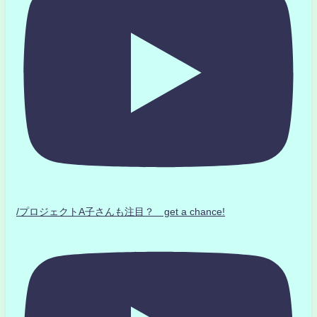
/プロジェクトA子さんも注目？ get a chance!