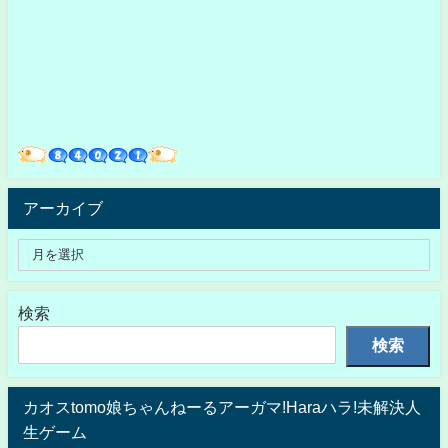
アーカイブ
検索
検索
カオスtomo娘ちゃんねーるアーガマ!Haraハラ!未解決人
生ゲーム