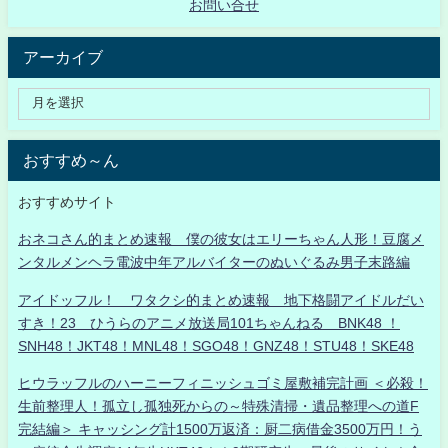
お問い合せ
アーカイブ
おすすめ～ん
おすすめサイト
おネコさん的まとめ速報 僕の彼女はエリーちゃん人形！豆腐メ
ンタルメンヘラ電波中年アルバイターのぬいぐるみ男子末路編
アイドッフル！ ワタクシ的まとめ速報 地下格闘アイドルだい
すき！23 ひうらのアニメ放送局101ちゃんねる BNK48 ！
SNH48！JKT48！MNL48！SGO48！GNZ48！STU48！SKE48
ヒウラッフルのハーニーフィニッシュゴミ屋敷補完計画 ＜必殺！
生前整理人！孤立し孤独死からの～特殊清掃・遺品整理への道F
完結編＞ キャッシング計1500万返済：厨二病借金3500万円！う