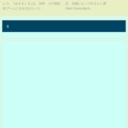
レス。 ｢めざまし８｣は、当時、その熱狂
災、俳優になって叶えたい夢
たか”【つなぐ、つながる】｜
的ブームに火を付けたパイ...
https://newsdig.tb...
TBS NEWS DIG
s