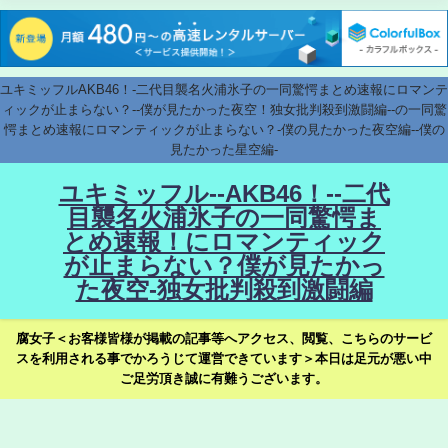
ユキミッフルAKB46！-二代目襲名火浦氷子の一同驚愕まとめ速報にロマンテ
ィックが止まらない？--僕が見たかった夜空！独女批判殺到激闘編--の一同驚
愕まとめ速報にロマンティックが止まらない？-僕の見たかった夜空編--僕の
見たかった星空編-
ユキミッフル--AKB46！--二代
目襲名火浦氷子の一同驚愕ま
とめ速報！にロマンティック
が止まらない？僕が見たかっ
た夜空-独女批判殺到激闘編
腐女子＜お客様皆様が掲載の記事等へアクセス、閲覧、こちらのサービ
スを利用される事でかろうじて運営できています＞本日は足元が悪い中
ご足労頂き誠に有難うございます。