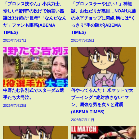
「プロレス技やん」小兵力士、
「プロレスラーやばい！」神龍
珍しい“驚愕”の投げで物言い協
誠、おねだりが裏目…NOAH丸藤
議は3分超の“長考”「なんだなん
の水平チョップに悶絶 胸には“く
だ」ファンも困惑(ABEMA
っきり”手の跡が(ABEMA
TIMES)
TIMES)
2026年7月17日
2026年7月15日
中野たむ告別式でスターダム選
何やってるんだ！ 米マットで大
手たち大号泣。
ブーイング “絶対放さない”マ
ン、屈強な男を次々と蹂躙
2026年7月13日
(ABEMA TIMES)
2026年7月11日