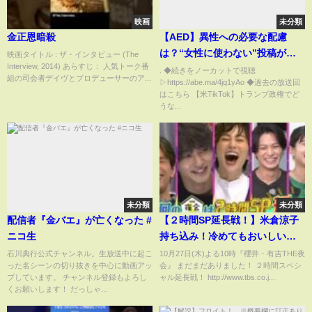
映画
未分類
金正恩暗殺
【AED】異性への必要な配慮
は？“女性に使わない”投稿が物
映画タイトル : ザ・インタビュー (The
Interview, 2014) あらすじ： 人気トーク番
議…正しい処置を学ぶ｜アベプ
. ◆続きをノーカットで視聴
組の司会者デイヴとプロデューサーのア...
▷https://abe.ma/4jq1yAo ◆過去の放送回
ラ
はこちら 【米TikTok】トランプ政権でど
うな...
未分類
未分類
配信者『金バエ』が亡くなった #
【２時間SP延長戦！】米倉涼子
ニコ生
持ち込み！冷めてもおいしいテ
イクアウトグルメNo.1決定
石川典行公式チャンネル。生放送中に起こ
10月27日(木)よる10時『櫻井・有吉THE夜
った名シーンの切り抜きを中心に動画アッ
会』 まだまだありました！ ２時間スペシ
戦！ King & Prince 平野紫耀へ
プしています。 チャンネル登録もよろし
ャル延長戦！ http://www.tbs.co.j...
の催眠術延長戦も！10/27(木)
くお願いします！ だっしゃ...
『櫻井･有吉THE夜会』【TBS】