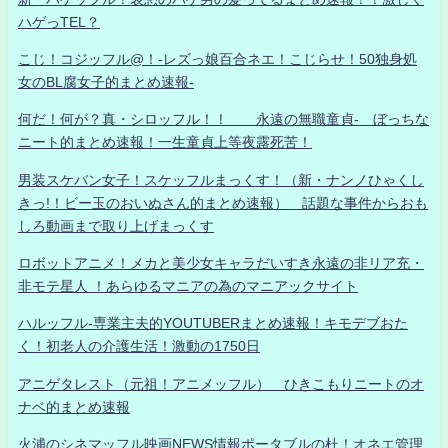
ハゲっTEL？
こじ！コジッフル@！-レズっ娘百合ネエ！こじらせ！50独身処
女のBL腐女子的まとめ速報-
何だ！何が？真・シロッフル！！ 永遠の無職童貞- ぼっちな
ニート的まとめ速報！一生童貞上等夜露死苦！
男装スケバン女子！スケッフルまっくす！（新・ナンノひゃくし
きっ!！ビー玉のおいぬさん的まとめ速報） 話題な事件からおも
しろ動画まで取り上げまっくす
ロボットアニメ！メカと美少女キャラだいすき永遠の非リア充・
非モテ星人 ！あらゆるマニアの為のマニアックサイト
ハルッフル-専業主夫的YOUTUBERまとめ速報！キモデブおた
く！初老人の介護生活！激動の1750日
アニゲタレスト（元祖！アニメッフル） ひきこもりニートのオ
ナベ的まとめ速報
火浦のシネマッフル映画NEWS情報ポータブルの杜！オネエ管理