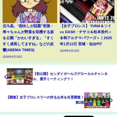
北斗晶、“顔出しが話題”初孫・
【女子プロレス】 YUNA＆ソイ
寿々ちゃんが野菜を収穫する姿
vs DASH・チサコ＆松本浩代＜
を公開「かわいすぎる」「すく
令和アルテマパワーズ＞｜2025
すく成長してますね」などの反
年1月12日 宮城・仙台PIT
響(ABEMA TIMES)
2026年5月16日
2026年6月24日
【初公開】センダイガールズグローカルチャンネ
ル、選手ミーティング？！
【調査】女子プロレスラーの作るお米を生育調査！
第2段