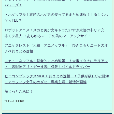
パワーズ！
・ハゲッフル！哀愁のハゲ男の髪ってるまとめ速報！！激しくハ
ゲっTEL？
ロボットアニメ！メカと美少女キャラだいすき永遠の非リア充・
非モテ星人 ！あらゆるマニアの為のマニアックサイト
アニゲタレスト（元祖！アニメッフル） ひきこもりニートのオ
ナベ的まとめ速報
ユカ・ヨネッフル！初老的まとめ速報！！大帝イタチにラリアッ
ト！害獣神アリ・ガー被害に必殺！パイルドライバー
ヒロコンプレックスNIGHT 的まとめ速報！！子供が欲しいど陰キ
ャアラフィフ女子のめざせ！専業主婦！婚活計画編
萌えっとこあに！
t112-1000ｍ