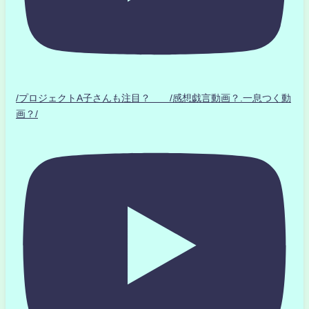
/プロジェクトA子さんも注目？ /感想戯言動画？.一息つく動
画？/