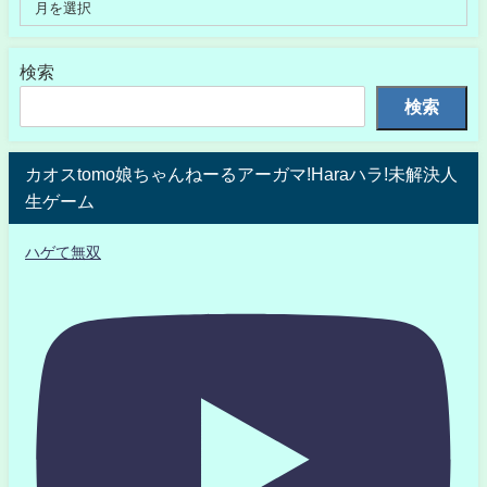
検索
検索
カオスtomo娘ちゃんねーるアーガマ!Haraハラ!未解決人
生ゲーム
ハゲて無双