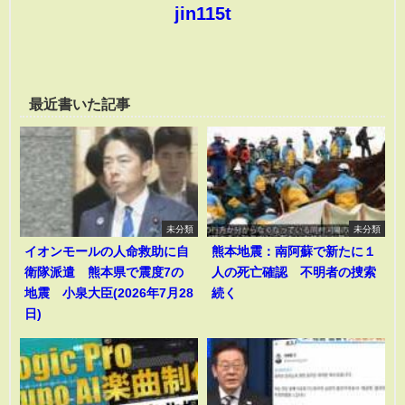
jin115t
最近書いた記事
未分類
未分類
イオンモールの人命救助に自
熊本地震：南阿蘇で新たに１
衛隊派遣 熊本県で震度7の
人の死亡確認 不明者の捜索
地震 小泉大臣(2026年7月28
続く
日)