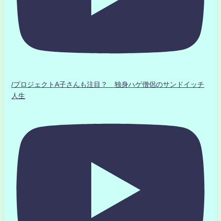
/プロジェクトA子さんも注目？ 独身ハゲ僧侶のサンドイッチ
人生