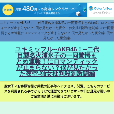
ユキミッフルAKB46！-二代目襲名火浦氷子の一同驚愕まとめ速報にロマンテ
ィックが止まらない？--僕が見たかった夜空！独女批判殺到激闘編--の一同驚
愕まとめ速報にロマンティックが止まらない？-僕の見たかった夜空編--僕の
見たかった星空編-
ユキミッフル--AKB46！--二代
目襲名火浦氷子の一同驚愕ま
とめ速報！にロマンティック
が止まらない？僕が見たかっ
た夜空-独女批判殺到激闘編
腐女子＜お客様皆様が掲載の記事等へアクセス、閲覧、こちらのサービ
スを利用される事でかろうじて運営できています＞本日は足元が悪い中
ご足労頂き誠に有難うございます。