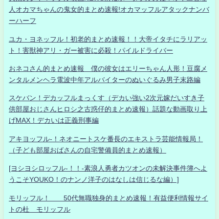
人オカマちゃんの鬼女的まとめ速報!オカマッフルアタックナンバ
ーハーフ
ユカ・ヨネッフル！初老的まとめ速報！！大帝イタチにラリアッ
ト！害獣神アリ・ガー被害に必殺！パイルドライバー
おネコさん的まとめ速報 僕の彼女はエリーちゃん人形！豆腐メ
ンタルメンヘラ電波中年アルバイターのぬいぐるみ男子末路編
スケバン！デカッフルまっくす（デカい強い2次元嫁だいすき子
供部屋おじさんヒロシ之古惑仔的まとめ速報）話題な動画取り上
げMAX！デカいは正義刑事編
アキヨッフル-！ネオニートスケ番長のエキストラ芸能情報局！
（子ども部屋おばさんの自宅警備員的まとめ速報）
[ヨシヨシロッフル-！！-素浪人勇者カツオンの未解決事件簿へよ
うこそYOUKO！のナンノ洋子のはなしは信じるな編）]
モリッフル！ 50代無職独身的まとめ速報！有益便利情報サイ
トの杜 モリッフル