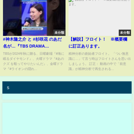
未分類
未分類
#神木隆之介 と #杉咲花 のあだ
【解説】フロイト！ ※概要欄
名が…『TBS DRAMA
に訂正あります。
COLLECTION 2024
TBSが2024年秋に贈る、日曜劇場『#海に
精神分析の創始者フロイト。 「つい無意
眠るダイヤモンド』、火曜ドラマ『#あの
識に…」て言う時はフロイトさんを思い出
Autumn!!』#海に眠るダイヤモ
クズ を殴ってやりたいんだ』、金曜ドラ
しましょう。 訂正： 動画の中で「前意
ンド
マ『#ライオンの隠れ...
識」が精神分析で再生される...
s