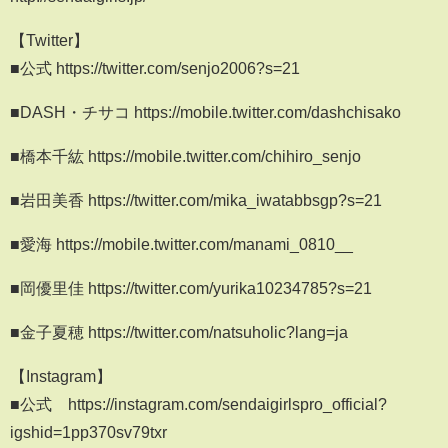
【Twitter】
■公式 https://twitter.com/senjo2006?s=21
■DASH・チサコ https://mobile.twitter.com/dashchisako
■橋本千紘 https://mobile.twitter.com/chihiro_senjo
■岩田美香 https://twitter.com/mika_iwatabbsgp?s=21
■愛海 https://mobile.twitter.com/manami_0810__
■岡優里佳 https://twitter.com/yurika10234785?s=21
■金子夏穂 https://twitter.com/natsuholic?lang=ja
【Instagram】
■公式 https://instagram.com/sendaigirlspro_official?
igshid=1pp370sv79txr