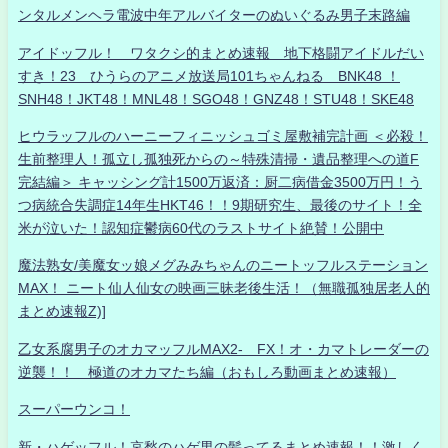
ンタルメンヘラ電波中年アルバイターのぬいぐるみ男子末路編
アイドッフル！ ワタクシ的まとめ速報 地下格闘アイドルだい
すき！23 ひうらのアニメ放送局101ちゃんねる BNK48 ！
SNH48！JKT48！MNL48！SGO48！GNZ48！STU48！SKE48
ヒウラッフルのハーニーフィニッシュゴミ屋敷補完計画 ＜必殺！
生前整理人！孤立し孤独死からの～特殊清掃・遺品整理への道F
完結編＞ キャッシング計1500万返済：厨二病借金3500万円！う
つ病統合失調症14年生HKT46！！9期研究生、最後のサイト！全
米が泣いた！認知症鬱病60代のラストサイト絶賛！公開中
魔法熟女/美魔女ッ娘メグみみちゃんのニートッフルステーション
MAX！ ニート仙人仙女の映画三昧老後生活！（無職孤独居老人的
まとめ速報Z)]
乙女系腐男子のオカマッフルMAX2- FX！オ・カマトレーダーの
逆襲！！ 極道のオカマたち編（おもしろ動画まとめ速報）
スーパーウンコ！
新・ハゲッフル！哀愁のハゲ男の髪ってるまとめ速報！！激しく