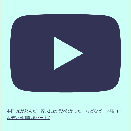
本日 兄が死んだ 葬式には行かなかった などなど 木曜ゴー
ルデン日浦劇場パート7