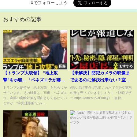
Xでフォローしよう
おすすめの記事
国際
おすすめ
【トランプ大統領】 “地上攻
【未解決】防犯カメラの映像ま
撃”を示唆…「ベネズエラが麻薬
であるのに解決出来ない？室蘭
密輸」 背景に“中国の影”も 米
女子高生事件の真相とパン屋店
トランプ大統領が「地上攻撃」をちらつか
#怖い話 #事件 #犯罪 これらで自分や家族
せています。その対象は、南米・ベネズエ
の身を守っていきましょう！ ・防犯ブザ
国の“攻撃”現実性は？
長の新たな疑惑が...
ラ。麻薬の密輸対策を理由としてあげてい
ー https://amzn.to/3PudlQ1 ・盗聴...
【news23】｜TBS NEWS DIG
ますが、“麻薬運搬船”とみ...