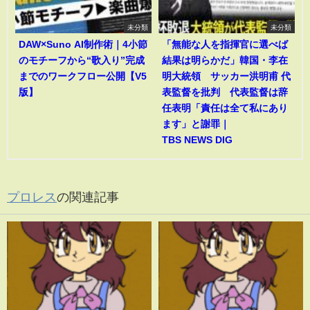
未分類
未分類
DAW×Suno AI制作術｜4小節
「無能な人を指揮官に選べば
のモチーフから“歌入り”完成
結果は明らかだ」韓国・李在
までのワークフロー公開【V5
明大統領 サッカー洪明甫 代
版】
表監督を批判 代表監督は辞
任表明「責任は全て私にあり
ます」と謝罪｜
TBS NEWS DIG
プロレス
の関連記事