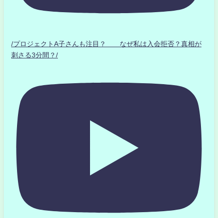
/プロジェクトA子さんも注目？ なぜ私は入会拒否？真相が
刺さる3分間？/