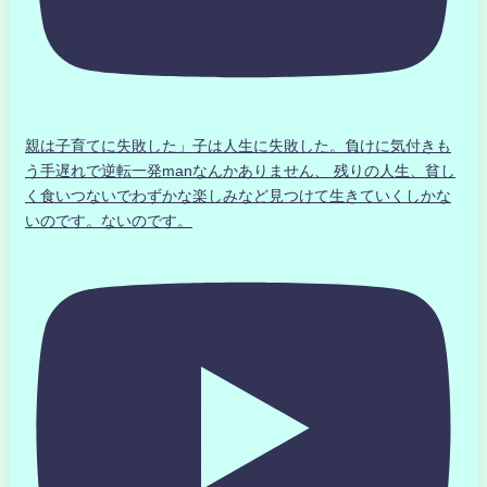
親は子育てに失敗した」子は人生に失敗した。負けに気付きも
う手遅れで逆転一発manなんかありません、 残りの人生、貧し
く食いつないでわずかな楽しみなど見つけて生きていくしかな
いのです。ないのです。