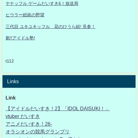
ヤナッフル ゲームだいすき6！放送局
ヒウラー総統の野望
三代目 ユキユキッフル 花のひうら組! 見参！
魁!!アイドル塾!
t112
Links
Link
【アイドルだいすき！2】「IDOL DAISUKI！」
vtuber だいすき
アニメだいすき！26-
オラシオンの競馬グランプリ