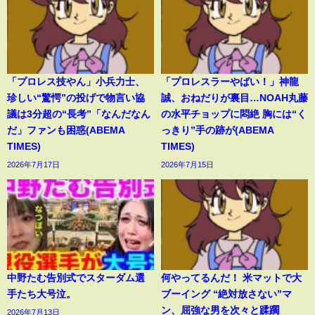
「プロレス技やん」小兵力士、
「プロレスラーやばい！」神龍
珍しい“驚愕”の投げで物言い協
誠、おねだりが裏目…NOAH丸藤
議は3分超の“長考”「なんだなん
の水平チョップに悶絶 胸には“く
だ」ファンも困惑(ABEMA
っきり”手の跡が(ABEMA
TIMES)
TIMES)
2026年7月17日
2026年7月15日
中野たむ告別式でスターダム選
何やってるんだ！ 米マットで大
手たち大号泣。
ブーイング “絶対放さない”マ
ン、屈強な男を次々と蹂躙
2026年7月13日