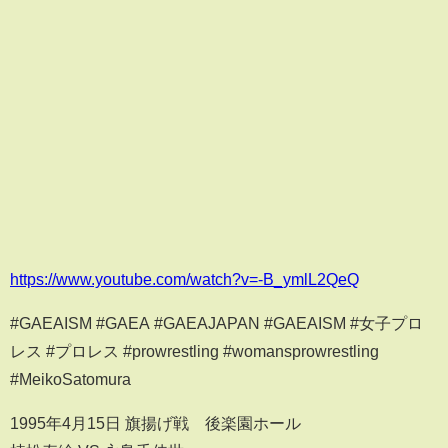
https://www.youtube.com/watch?v=-B_ymlL2QeQ
#GAEAISM #GAEA #GAEAJAPAN #GAEAISM #女子プロ
レス #プロレス #prowrestling #womansprowrestling
#MeikoSatomura
1995年4月15日 旗揚げ戦 後楽園ホール