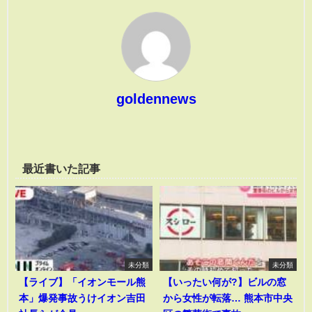
goldennews
最近書いた記事
未分類
未分類
【ライブ】「イオンモール熊
【いったい何が?】ビルの窓
本」爆発事故うけイオン吉田
から女性が転落… 熊本市中央