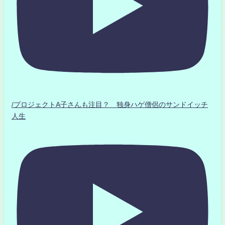
/プロジェクトA子さんも注目？ 独身ハゲ僧侶のサンドイッチ
人生