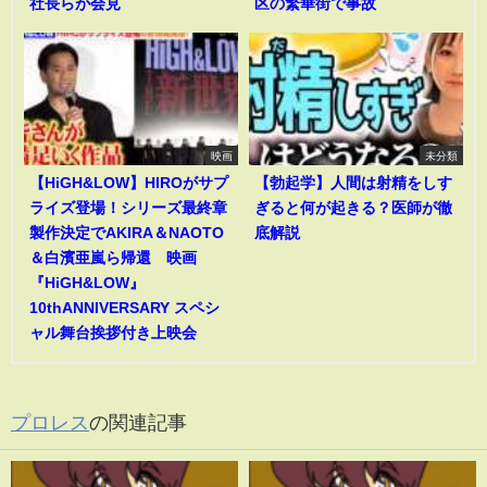
社長らが会見
区の繁華街で事故
映画
未分類
【HiGH&LOW】HIROがサプ
【勃起学】人間は射精をしす
ライズ登場！シリーズ最終章
ぎると何が起きる？医師が徹
製作決定でAKIRA＆NAOTO
底解説
＆白濱亜嵐ら帰還 映画
『HiGH&LOW』
10thANNIVERSARY スペシ
ャル舞台挨拶付き上映会
プロレス
の関連記事