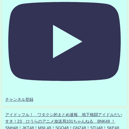
チャンネル登録
アイドッフル！ ワタクシ的まとめ速報 地下格闘アイドルだい
すき！23 ひうらのアニメ放送局101ちゃんねる BNK48 ！
SNH48！JKT48！MNL48！SGO48！GNZ48！STU48！SKE48