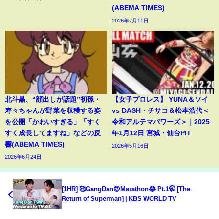
(ABEMA TIMES)
2026年7月11日
北斗晶、“顔出しが話題”初孫・
【女子プロレス】 YUNA＆ソイ
寿々ちゃんが野菜を収穫する姿
vs DASH・チサコ＆松本浩代＜
を公開「かわいすぎる」「すく
令和アルテマパワーズ＞｜2025
すく成長してますね」などの反
年1月12日 宮城・仙台PIT
響(ABEMA TIMES)
2026年5月16日
2026年6月24日
[1HR] 🥰GangDan😍Marathon😂 Pt.1🤭 [The
Return of Superman] | KBS WORLD TV