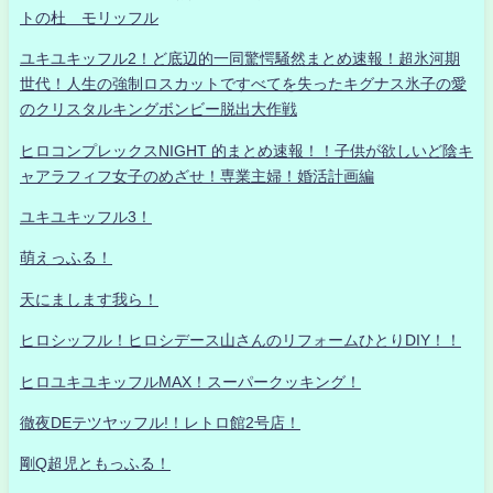
トの杜 モリッフル
ユキユキッフル2！ど底辺的一同驚愕騒然まとめ速報！超氷河期
世代！人生の強制ロスカットですべてを失ったキグナス氷子の愛
のクリスタルキングボンビー脱出大作戦
ヒロコンプレックスNIGHT 的まとめ速報！！子供が欲しいど陰キ
ャアラフィフ女子のめざせ！専業主婦！婚活計画編
ユキユキッフル3！
萌えっふる！
天にまします我ら！
ヒロシッフル！ヒロシデース山さんのリフォームひとりDIY！！
ヒロユキユキッフルMAX！スーパークッキング！
徹夜DEテツヤッフル!！レトロ館2号店！
剛Q超児ともっふる！