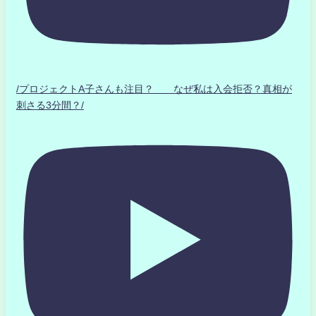
/プロジェクトA子さんも注目？ なぜ私は入会拒否？真相が
刺さる3分間？/