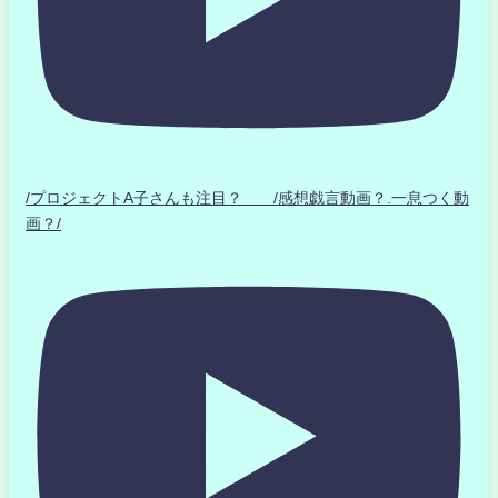
/プロジェクトA子さんも注目？ /感想戯言動画？.一息つく動
画？/