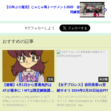
【11年ぶり復活】じゃじゃ馬トーナメント2020 合
同練習
Xでフォローしよう
おすすめの記事
文化
未分類
【速報】4月1日から普通免許は
【女子プロレス】岩田美香vs安
ATが基本に！MTは限定解除講習
納サオリ 2024年2月20日仙台PIT
が必要な時代へｗｗｗｗｗｗ
c_img_param=; c_img_param=; 1: 以下、
【センダイガールズプロレスリング 公式
名無しにかわりましてネギ速がお送りしま
サイト】 https://sendaigirls.jp/ 【公式通販
す 2025/03/05(水) 2...
SHOP-SENJO】 http...