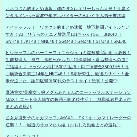
おネコさん的まとめ速報 僕の彼女はエリーちゃん人形！豆腐メ
ンタルメンヘラ電波中年アルバイターのぬいぐるみ男子末路編
アイドッフル！ ワタクシ的まとめ速報 地下格闘アイドルだい
すき！23 ひうらのアニメ放送局101ちゃんねる BNK48 ！
SNH48！JKT48！MNL48！SGO48！GNZ48！STU48！SKE48
ヒウラッフルのハーニーフィニッシュゴミ屋敷補完計画 ＜必殺！
生前整理人！孤立し孤独死からの～特殊清掃・遺品整理への道F
完結編＞ キャッシング計1500万返済：厨二病借金3500万円！う
つ病統合失調症14年生HKT46！！9期研究生、最後のサイト！全
米が泣いた！認知症鬱病60代のラストサイト絶賛！公開中
魔法熟女/美魔女ッ娘メグみみちゃんのニートッフルステーション
MAX！ ニート仙人仙女の映画三昧老後生活！（無職孤独居老人的
まとめ速報Z)]
乙女系腐男子のオカマッフルMAX2- FX！オ・カマトレーダーの
逆襲！！ 極道のオカマたち編（おもしろ動画まとめ速報）
スーパーウンコ！