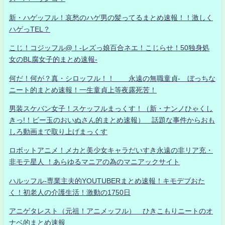
新・ハゲッフル！哀愁のハゲ男の髪ってるまとめ速報！！激しく
ハゲっTEL？
こじ！コジッフル@！-レズっ娘百合ネエ！こじらせ！50独身処
女のBL腐女子的まとめ速報-
何だ！何が？真・シロッフル！！ 永遠の無職童貞- ぼっちな
ニート的まとめ速報！一生童貞上等夜露死苦！
男装スケバン女子！スケッフルまっくす！（新・ナンノひゃくし
きっ!！ビー玉のおいぬさん的まとめ速報） 話題な事件からおも
しろ動画まで取り上げまっくす
ロボットアニメ！メカと美少女キャラだいすき永遠の非リア充・
非モテ星人 ！あらゆるマニアの為のマニアックサイト
ハルッフル-専業主夫的YOUTUBERまとめ速報！キモデブおた
く！初老人の介護生活！激動の1750日
アニゲタレスト（元祖！アニメッフル） ひきこもりニートのオ
ナベ的まとめ速報