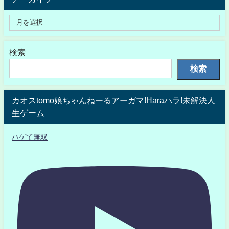
検索
検索
カオスtomo娘ちゃんねーるアーガマ!Haraハラ!未解決人
生ゲーム
ハゲて無双