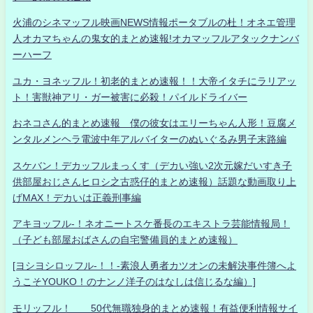
火浦のシネマッフル映画NEWS情報ポータブルの杜！オネエ管理
人オカマちゃんの鬼女的まとめ速報!オカマッフルアタックナンバ
ーハーフ
ユカ・ヨネッフル！初老的まとめ速報！！大帝イタチにラリアッ
ト！害獣神アリ・ガー被害に必殺！パイルドライバー
おネコさん的まとめ速報 僕の彼女はエリーちゃん人形！豆腐メ
ンタルメンヘラ電波中年アルバイターのぬいぐるみ男子末路編
スケバン！デカッフルまっくす（デカい強い2次元嫁だいすき子
供部屋おじさんヒロシ之古惑仔的まとめ速報）話題な動画取り上
げMAX！デカいは正義刑事編
アキヨッフル-！ネオニートスケ番長のエキストラ芸能情報局！
（子ども部屋おばさんの自宅警備員的まとめ速報）
[ヨシヨシロッフル-！！-素浪人勇者カツオンの未解決事件簿へよ
うこそYOUKO！のナンノ洋子のはなしは信じるな編）]
モリッフル！ 50代無職独身的まとめ速報！有益便利情報サイ