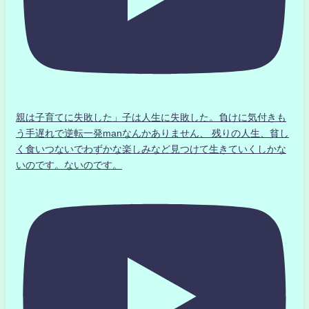
親は子育てに失敗した」子は人生に失敗した。負けに気付きも
う手遅れで逆転一発manなんかありません、 残りの人生、貧し
く食いつないでわずかな楽しみなど見つけて生きていくしかな
いのです。ないのです。