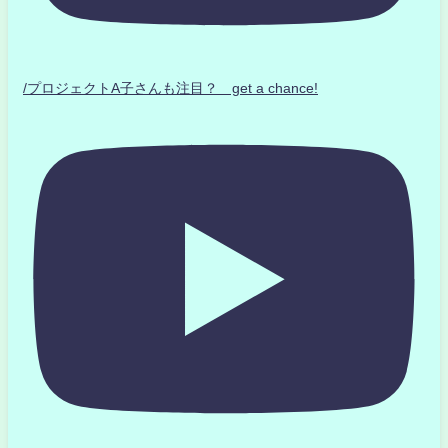
/プロジェクトA子さんも注目？ get a chance!