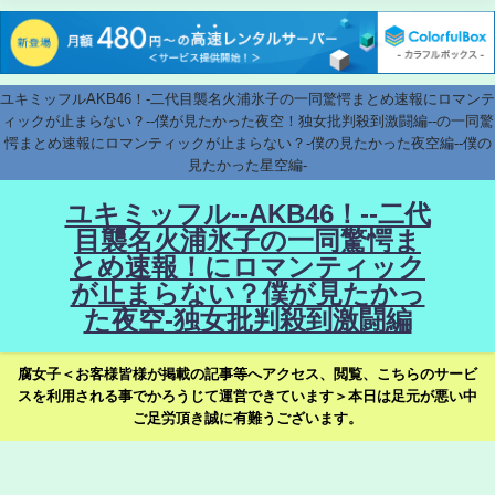
ユキミッフルAKB46！-二代目襲名火浦氷子の一同驚愕まとめ速報にロマンテ
ィックが止まらない？--僕が見たかった夜空！独女批判殺到激闘編--の一同驚
愕まとめ速報にロマンティックが止まらない？-僕の見たかった夜空編--僕の
見たかった星空編-
ユキミッフル--AKB46！--二代
目襲名火浦氷子の一同驚愕ま
とめ速報！にロマンティック
が止まらない？僕が見たかっ
た夜空-独女批判殺到激闘編
腐女子＜お客様皆様が掲載の記事等へアクセス、閲覧、こちらのサービ
スを利用される事でかろうじて運営できています＞本日は足元が悪い中
ご足労頂き誠に有難うございます。