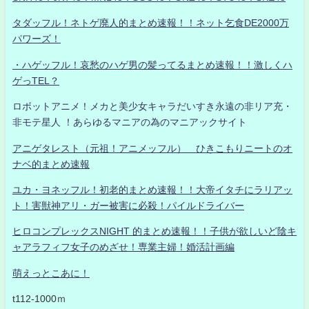
タダッフル！ネトゲ廃人的まとめ速報！！ネット乞食DE2000万
パワーズ！
・ハゲッフル！哀愁のハゲ男の髪ってるまとめ速報！！激しくハ
ゲっTEL？
ロボットアニメ！メカと美少女キャラだいすき永遠の非リア充・
非モテ星人 ！あらゆるマニアの為のマニアックサイト
アニゲタレスト（元祖！アニメッフル） ひきこもりニートのオ
ナベ的まとめ速報
ユカ・ヨネッフル！初老的まとめ速報！！大帝イタチにラリアッ
ト！害獣神アリ・ガー被害に必殺！パイルドライバー
ヒロコンプレックスNIGHT 的まとめ速報！！子供が欲しいど陰キ
ャアラフィフ女子のめざせ！専業主婦！婚活計画編
萌えっとこあに！
t112-1000ｍ