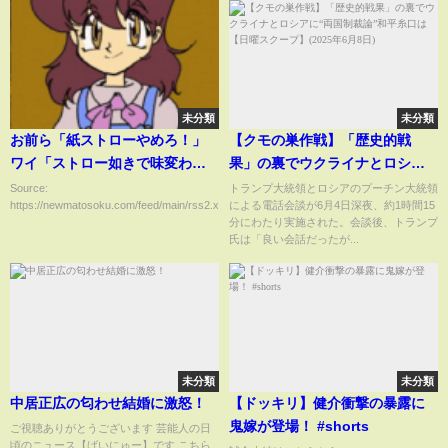
未分類
未分類
お前ら「紙ストローやめろ！」
【クモの巣作戦】「歴史的戦
ワイ「ストロー如きで味変わら
果」の裏でウクライナとロシア
んやろ…」ﾁｭｰ →結果ｗｗｗｗ
に“両国制裁論”和平糸口は【日
Source:
トランプ大統領とロシアのプーチン大統領
https://newmatosoku.com/feed/main/rss2.xml...
による電話会談が6月4日深夜、約1時間15
ｗ
曜スクープ】(2025年6月8日)
分にわたり実施された。会談後、トランプ
氏は「良い会話だったが...
未分類
未分類
中居正広の匂わせ結婚に激怒！
【ドッキリ】健介衝撃の暴露に
鬼嫁が登場！ #shorts
ご視聴ありがとうございます 芸能人の日
頃のニュース【げいにゅー】です こちら