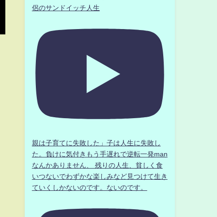
侶のサンドイッチ人生
親は子育てに失敗した」子は人生に失敗し
た。負けに気付きもう手遅れで逆転一発man
なんかありません、 残りの人生、貧しく食
いつないでわずかな楽しみなど見つけて生き
ていくしかないのです。ないのです。