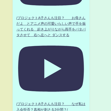
/プロジェクトA子さんも注目？ お母さん
だよ とアニメ声の可愛いらしい声で手を振
ってくれる 起き上がりながら両手をパタパ
タさせて 右へ左へと ダンスする
/プロジェクトA子さんも注目？ なぜ私は
入会拒否？真相が刺さる3分間？/