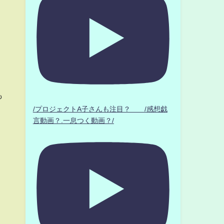
も
/プロジェクトA子さんも注目？ /感想戯
言動画？.一息つく動画？/