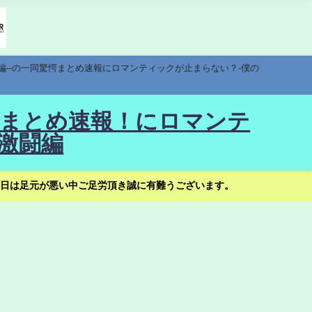
編--の一同驚愕まとめ速報にロマンティックが止まらない？-僕の
驚愕まとめ速報！にロマンテ
激闘編
日は足元が悪い中ご足労頂き誠に有難うございます。