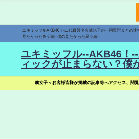
ユキミッフルAKB46！-二代目襲名火浦氷子の一同驚愕まとめ
見たかった夜空編--僕の見たかった星空編-
ユキミッフル--AKB46
ィックが止まらない？僕が
腐女子＜お客様皆様が掲載の記事等へアクセス、閲覧