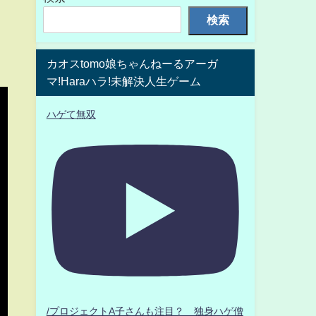
検索
カオスtomo娘ちゃんねーるアーガ
マ!Haraハラ!未解決人生ゲーム
ハゲて無双
/プロジェクトA子さんも注目？ 独身ハゲ僧