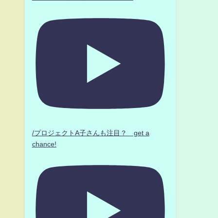
/プロジェクトA子さんも注目？ get a
chance!