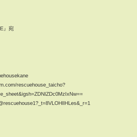
】
SE』宛
cuehousekane
am.com/rescuehouse_taicho?
are_sheet&igsh=ZDNlZDc0MzIxNw==
m/@rescuehouse1?_t=8VLOHllHLes&_r=1