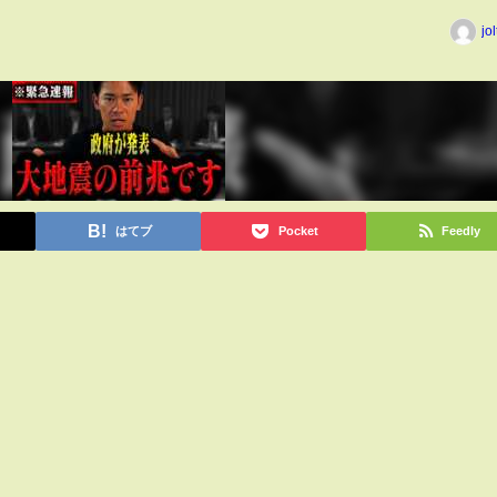
jo
はてブ
Pocket
Feedly