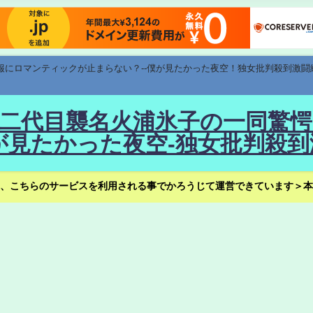
速報にロマンティックが止まらない？--僕が見たかった夜空！独女批判殺到激闘
！--二代目襲名火浦氷子の一同
見たかった夜空-独女批判殺到
、こちらのサービスを利用される事でかろうじて運営できています＞本