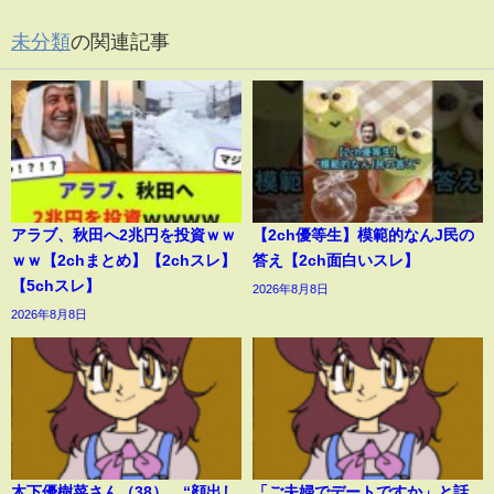
未分類
の関連記事
アラブ、秋田へ2兆円を投資ｗｗ
【2ch優等生】模範的なんJ民の
ｗｗ【2chまとめ】【2chスレ】
答え【2ch面白いスレ】
【5chスレ】
2026年8月8日
2026年8月8日
木下優樹菜さん（38）、“顔出し
「ご夫婦でデートですか」と話