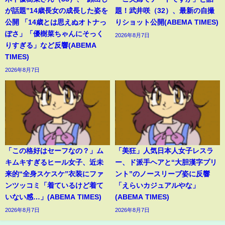
が話題”14歳長女の成長した姿を
題！武井咲（32）、最新の自撮
公開 「14歳とは思えぬオトナっ
りショット公開(ABEMA TIMES)
ぽさ」「優樹菜ちゃんにそっく
2026年8月7日
りすぎる」など反響(ABEMA
TIMES)
2026年8月7日
「この格好はセーフなの？」ム
「美狂」人気日本人女子レスラ
キムキすぎるヒール女子、近未
ー、ド派手ヘアと“大胆漢字プリ
来的“全身スケスケ”衣装にファ
ント”のノースリーブ姿に反響
ンツッコミ「着ているけど着て
「えらいカジュアルやな」
いない感…」(ABEMA TIMES)
(ABEMA TIMES)
2026年8月7日
2026年8月7日