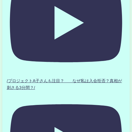
/プロジェクトA子さんも注目？ なぜ私は入会拒否？真相が
刺さる3分間？/