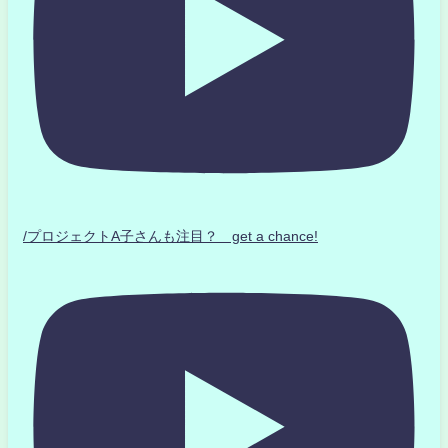
/プロジェクトA子さんも注目？ get a chance!