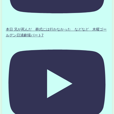
本日 兄が死んだ 葬式には行かなかった などなど 木曜ゴー
ルデン日浦劇場パート7