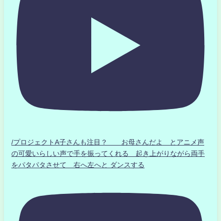
/プロジェクトA子さんも注目？ お母さんだよ とアニメ声
の可愛いらしい声で手を振ってくれる 起き上がりながら両手
をパタパタさせて 右へ左へと ダンスする