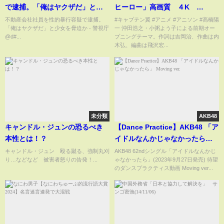
で逮捕。「俺はヤクザだ」と少
ヒーロー」高画質 ４K
女を脅迫か - 警視庁@d#
Captain TSUBASA Moete
不動産会社社員を性的暴行容疑で逮捕。
#キャプテン翼 #アニメ #アニソン #高橋陽
「俺はヤクザだ」と少女を脅迫か - 警視庁
一 沖田浩之・小粥よう子による前期オー
HERO
@d#...
プニングテーマ。作詞は吉岡治、作曲は内
木弘、編曲は飛沢宏...
未分類
AKB48
キャンドル・ジュンの恐るべき
【Dance Practice】AKB48 「ア
本性とは！？
イドルなんかじゃなかったら」
Moving ver.
キャンドル・ジュン 殴る蹴る、強制丸刈
AKB48 62ndシングル「アイドルなんかじ
り…などなど 被害者怒りの告発！...
ゃなかったら」(2023年9月27日発売) 待望
のダンスプラクティス動画 Moving ver...