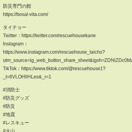
防災専門の館
https://bosai-vita.com/
タイチョー
Twitter：https://twitter.com/rescuehousekane
Instagram：
https://www.instagram.com/rescuehouse_taicho?
utm_source=ig_web_button_share_sheet&igsh=ZDNlZDc0M
TikTok：https://www.tiktok.com/@rescuehouse1?
_t=8VLOHllHLes&_r=1
#消防士
#防災グッズ
#防災
#地震
#レスキュー
#火山