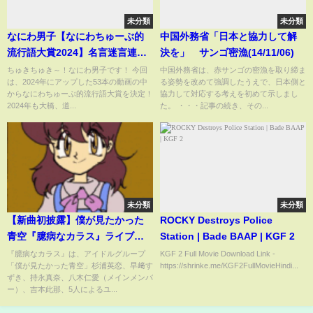
未分類
未分類
なにわ男子【なにわちゅーぶ的
中国外務省「日本と協力して解
流行語大賞2024】名言迷言連発
決を」 サンゴ密漁(14/11/06)
で大混戦
ちゅきちゅき～！なにわ男子です！ 今回
中国外務省は、赤サンゴの密漁を取り締ま
は、2024年にアップした53本の動画の中
る姿勢を改めて強調したうえで、日本側と
からなにわちゅーぶ的流行語大賞を決定！
協力して対応する考えを初めて示しまし
2024年も大橋、道...
た。 ・・・記事の続き、その...
未分類
未分類
【新曲初披露】僕が見たかった
ROCKY Destroys Police
青空『臆病なカラス』ライブパ
Station | Bade BAAP | KGF 2
フォーマンス#僕が見たかった青
『臆病なカラス』は、アイドルグループ
KGF 2 Full Movie Download Link -
「僕が見たかった青空」杉浦英恋、早﨑す
https://shrinke.me/KGF2FullMovieHindi...
空 #僕青 #臆病なカラス
ずき、持永真奈、八木仁愛（メインメンバ
ー）、吉本此那、5人によるユ...