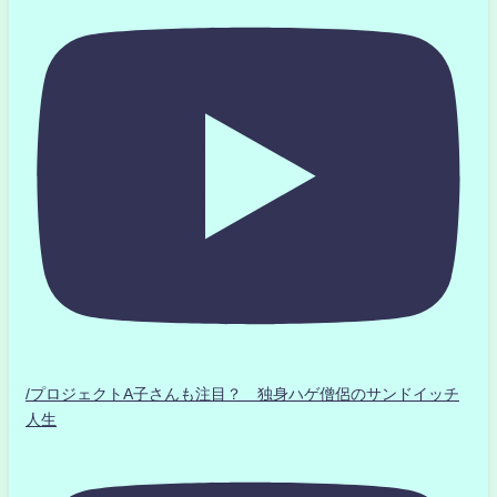
/プロジェクトA子さんも注目？ 独身ハゲ僧侶のサンドイッチ
人生