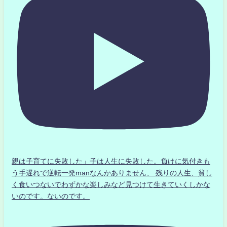
親は子育てに失敗した」子は人生に失敗した。負けに気付きも
う手遅れで逆転一発manなんかありません、 残りの人生、貧し
く食いつないでわずかな楽しみなど見つけて生きていくしかな
いのです。ないのです。