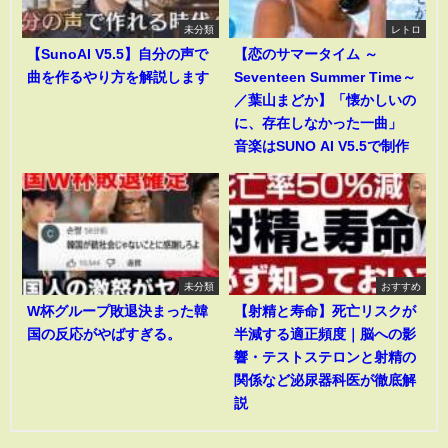
未分類
レトロ
【SunoAI V5.5】自分の声で
【恋のサマータイム ～
曲を作るやり方を解説します
Seventeen Summer Time～
／葉山まどか】「懐かしいの
に、存在しなかった一曲」
音楽はSUNO AI V5.5で制作
未分類
おすすめ
W杯グループ敗退決まった韓
【射精と寿命】死亡リスクが
国の反応がやばすぎる。
半減する適正頻度｜脳への影
響・テストステロンと射精の
関係など泌尿器科医が徹底解
説