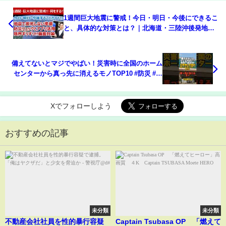
1週間巨大地震に警戒！今日・明日・今後にできるこ
と、具体的な対策とは？｜北海道・三陸沖後発地震
注意情報［そなえるTV・高荷智也］
備えてないとマジでやばい！災害時に全国のホーム
センターから真っ先に消えるモノTOP10 #防災 #津
波 #地震 #災害
Xでフォローしよう
おすすめの記事
未分類
未分類
不動産会社社員を性的暴行容疑
Captain Tsubasa OP 「燃えて