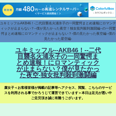
ユキミッフルAKB46！-二代目襲名火浦氷子の一同驚愕まとめ速報にロマンテ
ィックが止まらない？--僕が見たかった夜空！独女批判殺到激闘編--の一同驚
愕まとめ速報にロマンティックが止まらない？-僕の見たかった夜空編--僕の
見たかった星空編-
ユキミッフル--AKB46！--二代
目襲名火浦氷子の一同驚愕ま
とめ速報！にロマンティック
が止まらない？僕が見たかっ
た夜空-独女批判殺到激闘編
腐女子＜お客様皆様が掲載の記事等へアクセス、閲覧、こちらのサービ
スを利用される事でかろうじて運営できています＞本日は足元が悪い中
ご足労頂き誠に有難うございます。