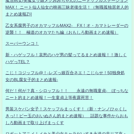
魔法熟女/美魔女ッ娘メグみみちゃんのニートッフルステーション
MAX！ ニート仙人仙女の映画三昧老後生活！（無職孤独居老人的
まとめ速報Z)]
乙女系腐男子のオカマッフルMAX2- FX！オ・カマトレーダーの
逆襲！！ 極道のオカマたち編（おもしろ動画まとめ速報）
スーパーウンコ！
新・ハゲッフル！哀愁のハゲ男の髪ってるまとめ速報！！激しく
ハゲっTEL？
こじ！コジッフル@！-レズっ娘百合ネエ！こじらせ！50独身処
女のBL腐女子的まとめ速報-
何だ！何が？真・シロッフル！！ 永遠の無職童貞- ぼっちな
ニート的まとめ速報！一生童貞上等夜露死苦！
男装スケバン女子！スケッフルまっくす！（新・ナンノひゃくし
きっ!！ビー玉のおいぬさん的まとめ速報） 話題な事件からおも
しろ動画まで取り上げまっくす
ロボットアニメ！メカと美少女キャラだいすき永遠の非リア充・