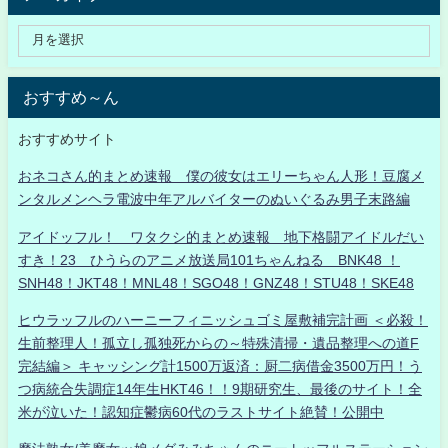
おすすめ～ん
おすすめサイト
おネコさん的まとめ速報 僕の彼女はエリーちゃん人形！豆腐メ
ンタルメンヘラ電波中年アルバイターのぬいぐるみ男子末路編
アイドッフル！ ワタクシ的まとめ速報 地下格闘アイドルだい
すき！23 ひうらのアニメ放送局101ちゃんねる BNK48 ！
SNH48！JKT48！MNL48！SGO48！GNZ48！STU48！SKE48
ヒウラッフルのハーニーフィニッシュゴミ屋敷補完計画 ＜必殺！
生前整理人！孤立し孤独死からの～特殊清掃・遺品整理への道F
完結編＞ キャッシング計1500万返済：厨二病借金3500万円！う
つ病統合失調症14年生HKT46！！9期研究生、最後のサイト！全
米が泣いた！認知症鬱病60代のラストサイト絶賛！公開中