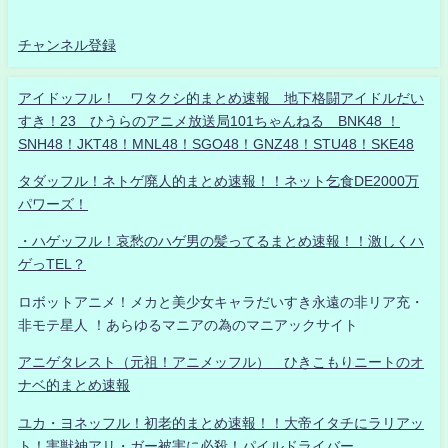
チャンネル登録
アイドッフル！ ワタクシ的まとめ速報 地下格闘アイドルだい
すき！23 ひうらのアニメ放送局101ちゃんねる BNK48 ！
SNH48！JKT48！MNL48！SGO48！GNZ48！STU48！SKE48
タダッフル！ネトゲ廃人的まとめ速報！！ネット乞食DE2000万
パワーズ！
・ハゲッフル！哀愁のハゲ男の髪ってるまとめ速報！！激しくハ
ゲっTEL？
ロボットアニメ！メカと美少女キャラだいすき永遠の非リア充・
非モテ星人 ！あらゆるマニアの為のマニアックサイト
アニゲタレスト（元祖！アニメッフル） ひきこもりニートのオ
ナベ的まとめ速報
ユカ・ヨネッフル！初老的まとめ速報！！大帝イタチにラリアッ
ト！害獣神アリ・ガー被害に必殺！パイルドライバー