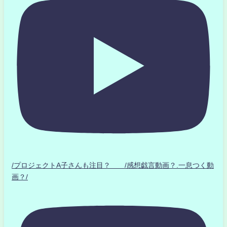
/プロジェクトA子さんも注目？ /感想戯言動画？.一息つく動
画？/