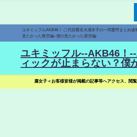
ユキミッフルAKB46！-二代目襲名火浦氷子の一同驚愕まとめ
見たかった夜空編--僕の見たかった星空編-
ユキミッフル--AKB46
ィックが止まらない？僕が
腐女子＜お客様皆様が掲載の記事等へアクセス、閲覧