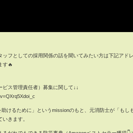
タッフとしての採用関係の話を聞いてみたい方は下記アド
す🔥
ービス管理責任者）募集に関して↓↓
?v=QXrq5Xdoi_c
命を助けるために」というmissionのもと、元消防士が「もし
ていきます。
るだれでもできる防災事典（Amazonベストセラー獲得👇