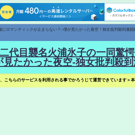
速報にロマンティックが止まらない？--僕が見たかった夜空！独女批判殺到激闘
！--二代目襲名火浦氷子の一同
見たかった夜空-独女批判殺到
、こちらのサービスを利用される事でかろうじて運営できています＞本