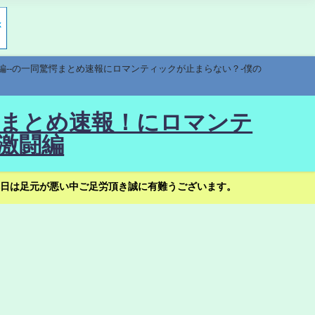
編--の一同驚愕まとめ速報にロマンティックが止まらない？-僕の
驚愕まとめ速報！にロマンテ
激闘編
日は足元が悪い中ご足労頂き誠に有難うございます。