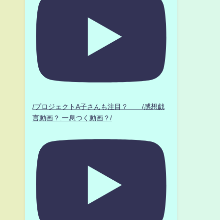
/プロジェクトA子さんも注目？ /感想戯
言動画？.一息つく動画？/