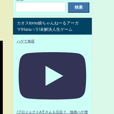
検索
カオスtomo娘ちゃんねーるアーガ
マ!Haraハラ!未解決人生ゲーム
ハゲて無双
/プロジェクトA子さんも注目？ 独身ハゲ僧