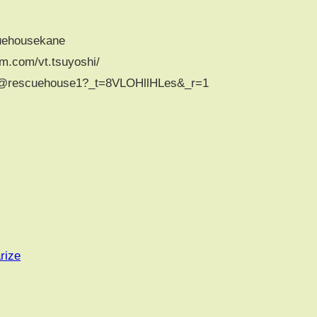
cuehousekane
m.com/vt.tsuyoshi/
m/@rescuehouse1?_t=8VLOHllHLes&_r=1
rize