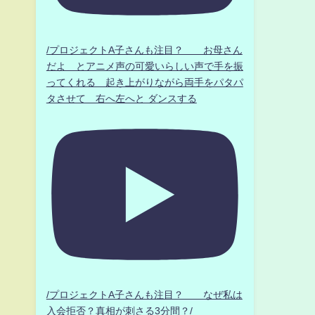
/プロジェクトA子さんも注目？ お母さん
だよ とアニメ声の可愛いらしい声で手を振
ってくれる 起き上がりながら両手をパタパ
タさせて 右へ左へと ダンスする
/プロジェクトA子さんも注目？ なぜ私は
入会拒否？真相が刺さる3分間？/