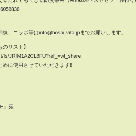
46058838
ラボ等はinfo@bosai-vita.jpまでお願いします。
ものリスト】
ist/ls/JRIM1A2CL8FU?ref_=wl_share
めに使用させていただきます‼︎
】
SE』宛