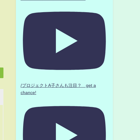
/プロジェクトA子さんも注目？ get a
chance!