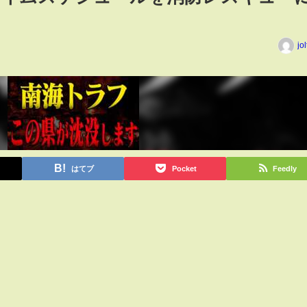
jo
はてブ
Pocket
Feedly