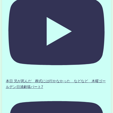
本日 兄が死んだ 葬式には行かなかった などなど 木曜ゴー
ルデン日浦劇場パート7