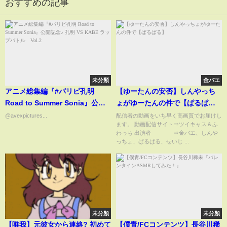
おすすめの記事
未分類
金バエ
アニメ総集編『#パリピ孔明
【ゆーたんの安否】しんやっち
Road to Summer Sonia』公開
ょがゆーたんの件で【ぱるぱ
記念♪ 孔明 VS KABE ラップバト
る】
@avexpictures...
配信者の動画をいち早く高画質でお届けし
ます。 動画配信サイト⇒ツイキャス＆ふ
ル Vol.2
わっち 出演者 ⇒金バエ、しんや
っちょ、ぱるぱる、せいじ ...
未分類
未分類
【唯我】元彼女から連絡? 初めて
【僕青/FCコンテンツ】長谷川稀