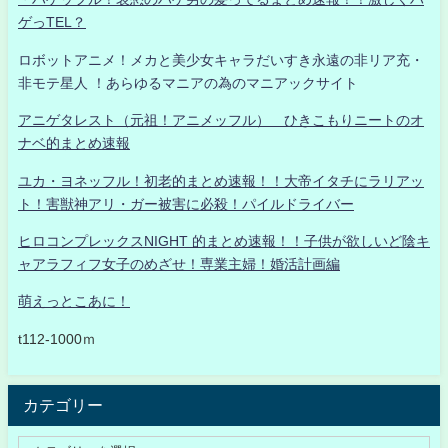
ゲっTEL？
ロボットアニメ！メカと美少女キャラだいすき永遠の非リア充・
非モテ星人 ！あらゆるマニアの為のマニアックサイト
アニゲタレスト（元祖！アニメッフル） ひきこもりニートのオ
ナベ的まとめ速報
ユカ・ヨネッフル！初老的まとめ速報！！大帝イタチにラリアッ
ト！害獣神アリ・ガー被害に必殺！パイルドライバー
ヒロコンプレックスNIGHT 的まとめ速報！！子供が欲しいど陰キ
ャアラフィフ女子のめざせ！専業主婦！婚活計画編
萌えっとこあに！
t112-1000ｍ
カテゴリー