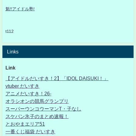
魁!!アイドル塾!
t112
Links
Link
【アイドルだいすき！2】「IDOL DAISUKI！」
vtuber だいすき
アニメだいすき！26-
オラシオンの競馬グランプリ
スーパーウンコウーマンT・子なし
スケバン氷子のまとめ速報！
とおやまエリア51
一番くじ福袋 だいすき