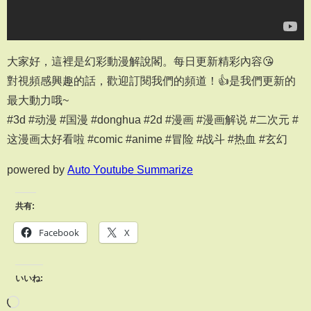
大家好，這裡是幻彩動漫解說閣。每日更新精彩內容😘
對視頻感興趣的話，歡迎訂閱我們的頻道！👍是我們更新的
最大動力哦~
#3d #动漫 #国漫 #donghua #2d #漫画 #漫画解说 #二次元 #
这漫画太好看啦 #comic #anime #冒险 #战斗 #热血 #玄幻
powered by
Auto Youtube Summarize
共有:
Facebook
X
いいね: