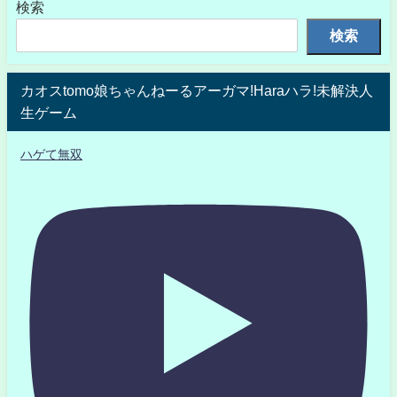
検索
検索
カオスtomo娘ちゃんねーるアーガマ!Haraハラ!未解決人
生ゲーム
ハゲて無双