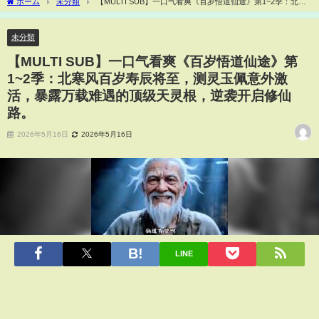
ホーム
未分類
【MULTI SUB】一口气看爽《百岁悟道仙途》第1~2季：北寒
风百岁寿辰将至，测灵玉佩意外激活，暴露万载难遇的顶级天灵根，逆袭开启修仙路。
未分類
【MULTI SUB】一口气看爽《百岁悟道仙途》第
1~2季：北寒风百岁寿辰将至，测灵玉佩意外激
活，暴露万载难遇的顶级天灵根，逆袭开启修仙
路。
2026年5月16日
2026年5月16日
LINE