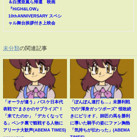
＆白濱亜嵐ら帰還 映画
『HiGH&LOW』
10thANNIVERSARY スペシ
ャル舞台挨拶付き上映会
未分類
の関連記事
「オーラが違う」バスケ日本代
「ぽんぽん連打も…」未勝利戦
表戦で“まさかのサプライズ”！
での“渾身ガッツポーズ” 惜敗続
「来てたのか」「デカくなって
きにピリオド、師匠の馬を勝利
る」ベンチ裏で観戦する人物に
に導いた騎手の姿にファン胸熱
アリーナ大歓声(ABEMA TIMES)
「気持ちが伝わった」(ABEMA
TIMES)