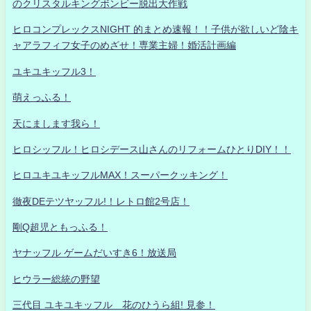
のクリスタルキングボンビー脱出大作戦
ヒロコンプレックスNIGHT 的まとめ速報！！子供が欲しいど陰キ
ャアラフィフ女子のめざせ！専業主婦！婚活計画編
ユキユキッフル3！
萌えっふる！
天にまします我ら！
ヒロシッフル！ヒロシデース山さんのリフォームひとりDIY！！
ヒロユキユキッフルMAX！スーパークッキング！
徹夜DEテツヤッフル!！レトロ館2号店！
剛Q超児ともっふる！
ヤナッフル ゲームだいすき6！放送局
ヒウラー総統の野望
三代目 ユキユキッフル 花のひうら組! 見参！