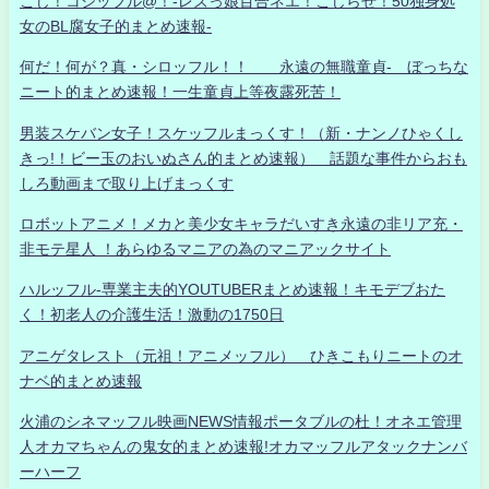
こじ！コジッフル@！-レズっ娘百合ネエ！こじらせ！50独身処
女のBL腐女子的まとめ速報-
何だ！何が？真・シロッフル！！ 永遠の無職童貞- ぼっちな
ニート的まとめ速報！一生童貞上等夜露死苦！
男装スケバン女子！スケッフルまっくす！（新・ナンノひゃくし
きっ!！ビー玉のおいぬさん的まとめ速報） 話題な事件からおも
しろ動画まで取り上げまっくす
ロボットアニメ！メカと美少女キャラだいすき永遠の非リア充・
非モテ星人 ！あらゆるマニアの為のマニアックサイト
ハルッフル-専業主夫的YOUTUBERまとめ速報！キモデブおた
く！初老人の介護生活！激動の1750日
アニゲタレスト（元祖！アニメッフル） ひきこもりニートのオ
ナベ的まとめ速報
火浦のシネマッフル映画NEWS情報ポータブルの杜！オネエ管理
人オカマちゃんの鬼女的まとめ速報!オカマッフルアタックナンバ
ーハーフ