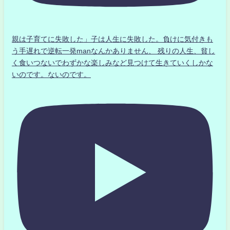
親は子育てに失敗した」子は人生に失敗した。負けに気付きも
う手遅れで逆転一発manなんかありません、 残りの人生、貧し
く食いつないでわずかな楽しみなど見つけて生きていくしかな
いのです。ないのです。