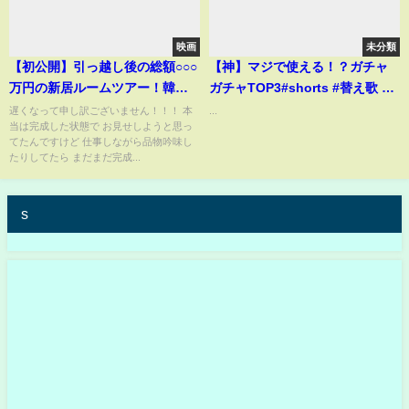
映画
未分類
【初公開】引っ越し後の総額○○○
【神】マジで使える！？ガチャ
万円の新居ルームツアー！韓国
ガチャTOP3#shorts #替え歌 #
家電・撮影部屋・洋服部屋・室
ガチャガチャ
遅くなって申し訳ございません！！！ 本
...
当は完成した状態で お見せしようと思っ
内ベランダ・寝室全部見せま
てたんですけど 仕事しながら品物吟味し
す！【3LDK】
たりしてたら まだまだ完成...
s