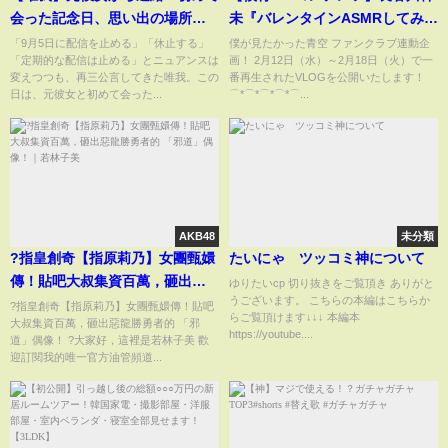
会った記念日、思い出の場所で
未『バレンタインASMRしてみ
待つ
た！』
「9月5日に配信を止める」「休止する」
僕が見たかった青空 ファンクラブ連動企
「定期的な配信は止める」とニュアンスは
画！ 2月12日（水）～2月18日（火）で一
変えつつも、再三公言してきた唯我。この
番再生されたVLOGを公開いたします！
日は、元彼女と初めて会った...
⌒*⌒*⌒*⌒*⌒...
AKB48
未分類
?指皇創奇【指原莉乃】女團甄嬛
たいにゃ ツッコミ神について
傳！貼吧大叔集資百萬，砸出惡
ゆりたいcp 切り抜きをご覧頂き ありがと
うございます。 こちらの本編はこちらか
龍勝勇者的 「邪道」偶像！｜若
?指皇創奇【指原莉乃】女團甄嬛傳！貼吧
らご覧頂けます↓↓↓ 本編本
大叔集資百萬，砸出惡龍勝勇者的 「邪
林子美
https://youtube....
道」偶像！ ?大家好，這裡是若林子美 歡
迎訂閱我的唯一官方油管頻道...