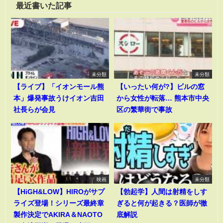
最近書いた記事
未分類
未分類
【ライブ】「イオンモール熊
【いったい何が?】ビルの窓
本」爆発事故うけイオン吉田
から女性が転落… 熊本市中央
社長らが会見
区の繁華街で事故
映画
未分類
【HiGH&LOW】HIROがサプ
【勃起学】人間は射精をしす
ライズ登場！シリーズ最終章
ぎると何が起きる？医師が徹
製作決定でAKIRA＆NAOTO
底解説