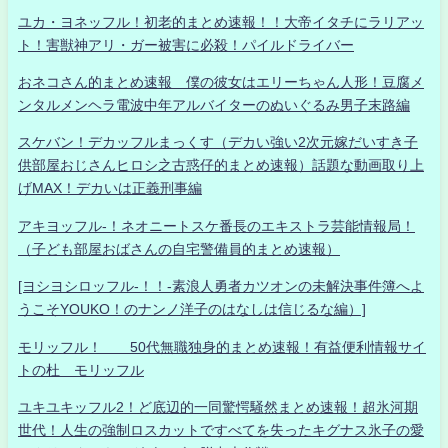
ユカ・ヨネッフル！初老的まとめ速報！！大帝イタチにラリアッ
ト！害獣神アリ・ガー被害に必殺！パイルドライバー
おネコさん的まとめ速報 僕の彼女はエリーちゃん人形！豆腐メ
ンタルメンヘラ電波中年アルバイターのぬいぐるみ男子末路編
スケバン！デカッフルまっくす（デカい強い2次元嫁だいすき子
供部屋おじさんヒロシ之古惑仔的まとめ速報）話題な動画取り上
げMAX！デカいは正義刑事編
アキヨッフル-！ネオニートスケ番長のエキストラ芸能情報局！
（子ども部屋おばさんの自宅警備員的まとめ速報）
[ヨシヨシロッフル-！！-素浪人勇者カツオンの未解決事件簿へよ
うこそYOUKO！のナンノ洋子のはなしは信じるな編）]
モリッフル！ 50代無職独身的まとめ速報！有益便利情報サイ
トの杜 モリッフル
ユキユキッフル2！ど底辺的一同驚愕騒然まとめ速報！超氷河期
世代！人生の強制ロスカットですべてを失ったキグナス氷子の愛