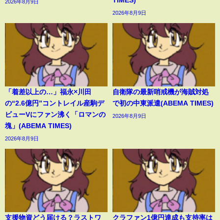
2026年8月9日
2026年8月9日
「着差以上の…」福永×川田
自衛隊の最新哨戒機が海賊対処
の“2.6億円”コントレイル産駒デ
で初の中東派遣(ABEMA TIMES)
ビューVにファン沸く「ロマンの
2026年8月9日
塊」(ABEMA TIMES)
2026年8月9日
支援物資どう届ける？ラストワ
クラファン1億円達成も支持率は