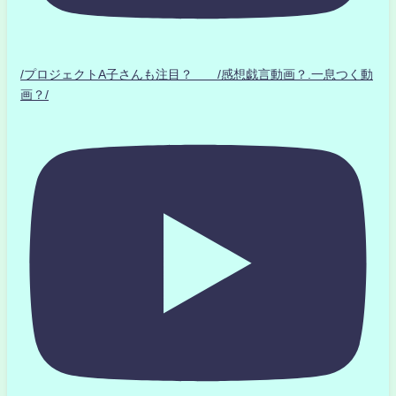
/プロジェクトA子さんも注目？ /感想戯言動画？.一息つく動
画？/