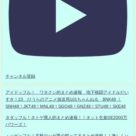
チャンネル登録
アイドッフル！ ワタクシ的まとめ速報 地下格闘アイドルだい
すき！23 ひうらのアニメ放送局101ちゃんねる BNK48 ！
SNH48！JKT48！MNL48！SGO48！GNZ48！STU48！SKE48
タダッフル！ネトゲ廃人的まとめ速報！！ネット乞食DE2000万
パワーズ！
・ハゲッフル！哀愁のハゲ男の髪ってるまとめ速報！！激しくハ