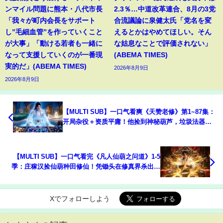
ンマイル問題に熊本・八代市長
2.3％…中道改革連合、8月の3党
「我々が町内会長をサポート
合流議論に泉健太氏「党名を変
し”毛細血管”を作っていくこと
えるとかはやめてほしい。そん
が大事」「動ける若者も一緒に
な姑息なことで評価されない」
なって支援していくのが一番現
(ABEMA TIMES)
実的だ」(ABEMA TIMES)
2026年8月9日
2026年8月9日
【MULTI SUB】一口气看爽《天赞老修》第1~87集：
开局杂役＋资质平庸！他捡到神秘葫芦，垃圾法器直
接强化成极品！
【MULTI SUB】一口气看完《凡人仙葫之问道》1-5
季：庄稼汉捡仙葫种田修仙！凭锄头在修真界杀出通
天大道！
Xでフォローしよう