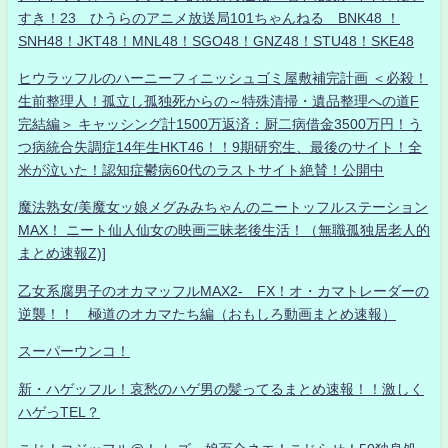
すき！23 ひうらのアニメ放送局101ちゃんねる BNK48 ！
SNH48！JKT48！MNL48！SGO48！GNZ48！STU48！SKE48
ヒウラッフルのハーニーフィニッシュゴミ屋敷補完計画 ＜必殺！
生前整理人！孤立し孤独死からの～特殊清掃・遺品整理への道F
完結編＞ キャッシング計1500万返済：厨二病借金3500万円！う
つ病統合失調症14年生HKT46！！9期研究生、最後のサイト！全
米が泣いた！認知症鬱病60代のラストサイト絶賛！公開中
魔法熟女/美魔女ッ娘メグみみちゃんのニートッフルステーション
MAX！ ニート仙人仙女の映画三昧老後生活！（無職孤独居老人的
まとめ速報Z)]
乙女系腐男子のオカマッフルMAX2- FX！オ・カマトレーダーの
逆襲！！ 極道のオカマたち編（おもしろ動画まとめ速報）
スーパーウンコ！
新・ハゲッフル！哀愁のハゲ男の髪ってるまとめ速報！！激しく
ハゲっTEL？