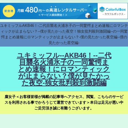
ユキミッフルAKB46！-二代目襲名火浦氷子の一同驚愕まとめ速報にロマンテ
ィックが止まらない？--僕が見たかった夜空！独女批判殺到激闘編--の一同驚
愕まとめ速報にロマンティックが止まらない？-僕の見たかった夜空編--僕の
見たかった星空編-
ユキミッフル--AKB46！--二代
目襲名火浦氷子の一同驚愕ま
とめ速報！にロマンティック
が止まらない？僕が見たかっ
た夜空-独女批判殺到激闘編
腐女子＜お客様皆様が掲載の記事等へアクセス、閲覧、こちらのサービ
スを利用される事でかろうじて運営できています＞本日は足元が悪い中
ご足労頂き誠に有難うございます。