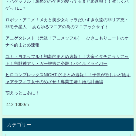
・ハゲッフル！哀愁のハゲ男の髪ってるまとめ速報！！激しくハ
ゲっTEL？
ロボットアニメ！メカと美少女キャラだいすき永遠の非リア充・
非モテ星人 ！あらゆるマニアの為のマニアックサイト
アニゲタレスト（元祖！アニメッフル） ひきこもりニートのオ
ナベ的まとめ速報
ユカ・ヨネッフル！初老的まとめ速報！！大帝イタチにラリアッ
ト！害獣神アリ・ガー被害に必殺！パイルドライバー
ヒロコンプレックスNIGHT 的まとめ速報！！子供が欲しいど陰キ
ャアラフィフ女子のめざせ！専業主婦！婚活計画編
萌えっとこあに！
t112-1000ｍ
カテゴリー