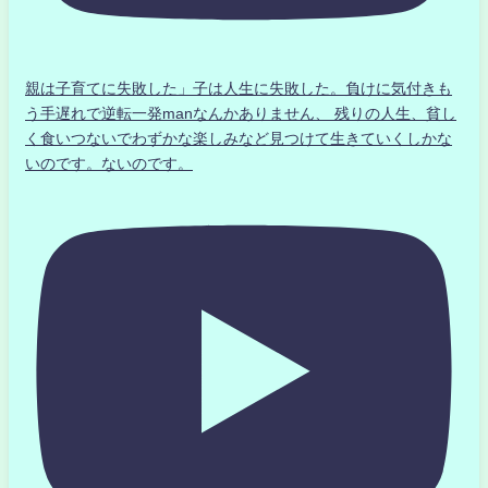
親は子育てに失敗した」子は人生に失敗した。負けに気付きも
う手遅れで逆転一発manなんかありません、 残りの人生、貧し
く食いつないでわずかな楽しみなど見つけて生きていくしかな
いのです。ないのです。