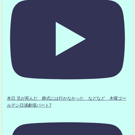
本日 兄が死んだ 葬式には行かなかった などなど 木曜ゴー
ルデン日浦劇場パート7