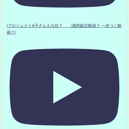
/プロジェクトA子さんも注目？ /感想戯言動画？.一息つく動
画？/