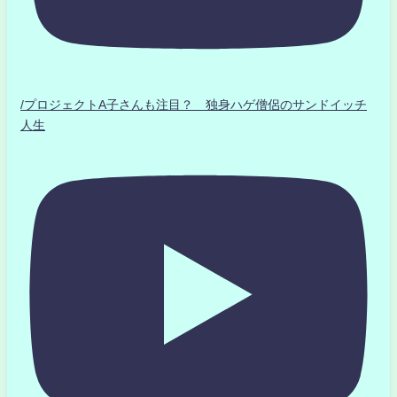
/プロジェクトA子さんも注目？ 独身ハゲ僧侶のサンドイッチ
人生