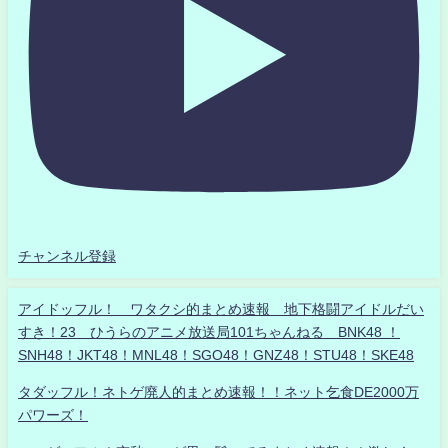
チャンネル登録
アイドッフル！ ワタクシ的まとめ速報 地下格闘アイドルだい
すき！23 ひうらのアニメ放送局101ちゃんねる BNK48 ！
SNH48！JKT48！MNL48！SGO48！GNZ48！STU48！SKE48
タダッフル！ネトゲ廃人的まとめ速報！！ネット乞食DE2000万
パワーズ！