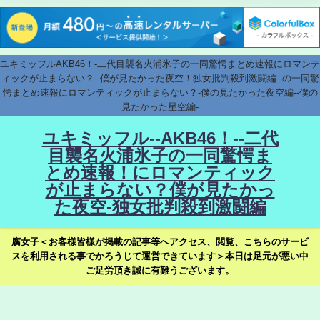
ユキミッフルAKB46！-二代目襲名火浦氷子の一同驚愕まとめ速報にロマンテ
ィックが止まらない？--僕が見たかった夜空！独女批判殺到激闘編--の一同驚
愕まとめ速報にロマンティックが止まらない？-僕の見たかった夜空編--僕の
見たかった星空編-
ユキミッフル--AKB46！--二代
目襲名火浦氷子の一同驚愕ま
とめ速報！にロマンティック
が止まらない？僕が見たかっ
た夜空-独女批判殺到激闘編
腐女子＜お客様皆様が掲載の記事等へアクセス、閲覧、こちらのサービ
スを利用される事でかろうじて運営できています＞本日は足元が悪い中
ご足労頂き誠に有難うございます。