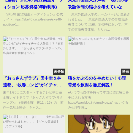
【重要】SKE48 第12期生オーデ
東京外国語大が声明 「現行28専
ィション 応募資格(年齢制限)が
攻語体制の縮小を考えていな
18歳になった意味
い」 SNS上での小規模語科の言
『SKE48 第12期生オーディション』公式
東京外国語大学のホームページが更新さ
サイト https://ske48.co.jp/feature/ske48-
れました。 「東京外国語大学の専攻言語
説めぐり(ABEMA TIMES)
audition-1...
教育について 現在、SNS等において、本
学の言語教育体制、とりわ...
未分類
映画
『おっさんずラブ』田中圭＆林
猫をかぶるのをやめたい！心理
遣都、“牧春コンビ”がイチャイ
背景や原因を徹底解説！
チャ＆大暴走！？「右肩外しま
来年1月5日にスタートするテレビ朝日系
●いつでも自信を持って本当に望む毎日を
金曜ナイトドラマ『おっさんずラブ-リタ
手に入れる方法
す」 『おっさんずラブ-リター
ーンズ-』（毎週金曜 後11：15）の「前
https://waniblog.info/mailkouza/ ↑ぬいぐる
ンズ-』出演者舞台挨拶イベント
作一気見上映会」キャス...
み心理学無...