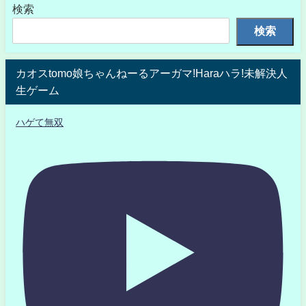
検索
検索
カオスtomo娘ちゃんねーるアーガマ!Haraハラ!未解決人
生ゲーム
ハゲて無双