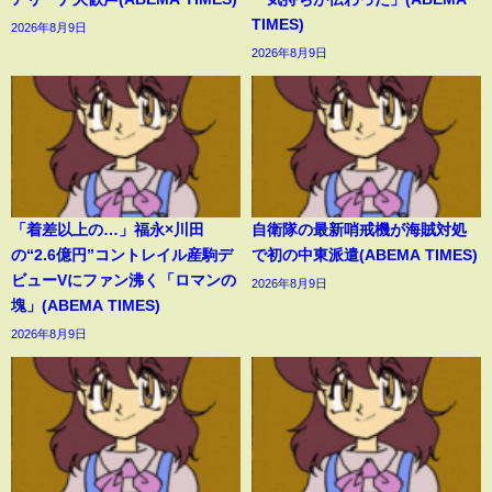
TIMES)
2026年8月9日
2026年8月9日
「着差以上の…」福永×川田
自衛隊の最新哨戒機が海賊対処
の“2.6億円”コントレイル産駒デ
で初の中東派遣(ABEMA TIMES)
ビューVにファン沸く「ロマンの
2026年8月9日
塊」(ABEMA TIMES)
2026年8月9日