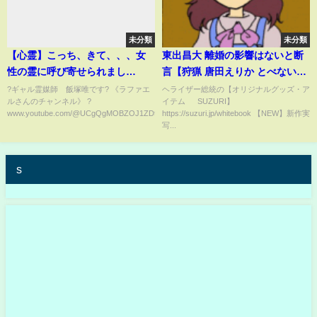
未分類
未分類
【心霊】こっち、きて、、、女
東出昌大 離婚の影響はないと断
性の霊に呼び寄せられまし
言【狩猟 唐田えりか とべない風
た、、、【ギャル霊媒師】【ラ
船 ネットニュース Twitterで話題
?ギャル霊媒師 飯塚唯です? 《ラファエ
ヘライザー総統の【オリジナルグッズ・ア
ルさんのチャンネル》 ?
イテム ∞ SUZURI】
ファエル】
最新情報】
www.youtube.com/@UCgQgMOBZOJ1ZDtCZ4hwP...
https://suzuri.jp/whitebook 【NEW】新作実
写...
s