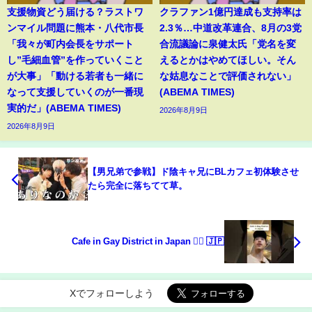
支援物資どう届ける？ラストワ
クラファン1億円達成も支持率は
ンマイル問題に熊本・八代市長
2.3％…中道改革連合、8月の3党
「我々が町内会長をサポート
合流議論に泉健太氏「党名を変
し”毛細血管”を作っていくこと
えるとかはやめてほしい。そん
が大事」「動ける若者も一緒に
な姑息なことで評価されない」
なって支援していくのが一番現
(ABEMA TIMES)
実的だ」(ABEMA TIMES)
2026年8月9日
2026年8月9日
【男兄弟で参戦】ド陰キャ兄にBLカフェ初体験させ
たら完全に落ちてて草。
Cafe in Gay District in Japan 🏳️‍🌈 🇯🇵
Xでフォローしよう