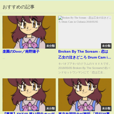
おすすめの記事
未分類
未分類
楽園のDoor／南野陽子
Broken By The Scream - 恋は
乙女の泣きどころ Drum Cam in
...
Clubasia 2018/05/05
キバオブアキバのドラムのＶＡＶＡです。
2018/05/05 Broken By The Screamの初バ
ンドセットワンマンにて「恋は乙女...
未分類
未分類