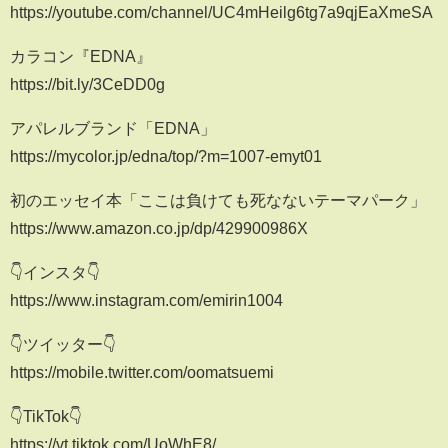
https://youtube.com/channel/UC4mHeilg6tg7a9qjEaXmeSA
カラコン『EDNA』
https://bit.ly/3CeDD0g
アパレルブランド「EDNA」
https://mycolor.jp/edna/top/?m=1007-emyt01
初のエッセイ本「ここは負けても死なないテーマパーク」
https://www.amazon.co.jp/dp/429900986X
👇インスタ👇
https://www.instagram.com/emirin1004
👇ツイッター👇
https://mobile.twitter.com/oomatsuemi
👇TikTok👇
https://vt.tiktok.com/UoWhE8/