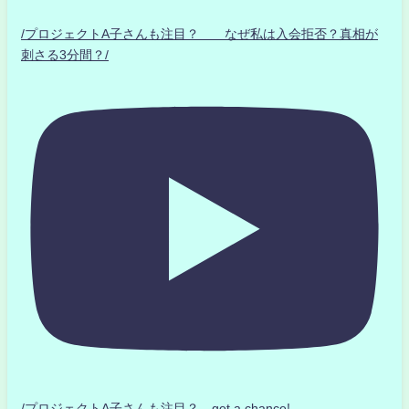
/プロジェクトA子さんも注目？ なぜ私は入会拒否？真相が
刺さる3分間？/
/プロジェクトA子さんも注目？ get a chance!