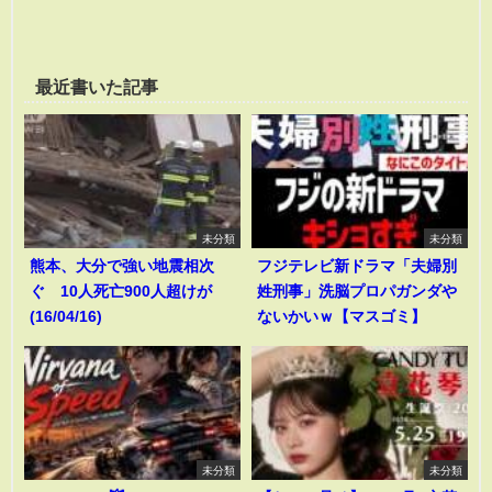
最近書いた記事
未分類
未分類
熊本、大分で強い地震相次
フジテレビ新ドラマ「夫婦別
ぐ 10人死亡900人超けが
姓刑事」洗脳プロパガンダや
(16/04/16)
ないかいｗ【マスゴミ】
未分類
未分類