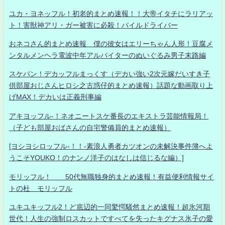
ユカ・ヨネッフル！初老的まとめ速報！！大帝イタチにラリアッ
ト！害獣神アリ・ガー被害に必殺！パイルドライバー
おネコさん的まとめ速報 僕の彼女はエリーちゃん人形！豆腐メ
ンタルメンヘラ電波中年アルバイターのぬいぐるみ男子末路編
スケバン！デカッフルまっくす（デカい強い2次元嫁だいすき子
供部屋おじさんヒロシ之古惑仔的まとめ速報）話題な動画取り上
げMAX！デカいは正義刑事編
アキヨッフル-！ネオニートスケ番長のエキストラ芸能情報局！
（子ども部屋おばさんの自宅警備員的まとめ速報）
[ヨシヨシロッフル-！！-素浪人勇者カツオンの未解決事件簿へよ
うこそYOUKO！のナンノ洋子のはなしは信じるな編）]
モリッフル！ 50代無職独身的まとめ速報！有益便利情報サイ
トの杜 モリッフル
ユキユキッフル2！ど底辺的一同驚愕騒然まとめ速報！超氷河期
世代！人生の強制ロスカットですべてを失ったキグナス氷子の愛