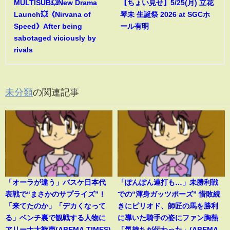
MULTISUB💥New Drama
【ちょい見せ】5/25(月) 立花
Launch💥《Nirvana of
琴未 生誕祭 2026 at SGCホ
Speed》After being
ール有明
sabotaged viciously by
rivals
未分類
の関連記事
「オーラが違う」バスケ日本代
「ぽんぽん連打も…」未勝利戦
表戦で“まさかのサプライズ”！
での“渾身ガッツポーズ” 惜敗続
「来てたのか」「デカくなって
きにピリオド、師匠の馬を勝利
る」ベンチ裏で観戦する人物に
に導いた騎手の姿にファン胸熱
アリーナ大歓声(ABEMA TIMES)
「気持ちが伝わった」(ABEMA