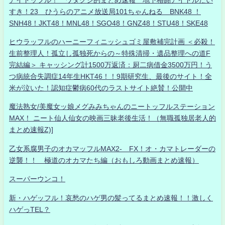
すき！23 ひうらのアニメ放送局101ちゃんねる BNK48 ！
SNH48！JKT48！MNL48！SGO48！GNZ48！STU48！SKE48
ヒウラッフルのハーニーフィニッシュゴミ屋敷補完計画 ＜必殺！
生前整理人！孤立し孤独死からの～特殊清掃・遺品整理への道F
完結編＞ キャッシング計1500万返済：厨二病借金3500万円！う
つ病統合失調症14年生HKT46！！9期研究生、最後のサイト！全
米が泣いた！認知症鬱病60代のラストサイト絶賛！公開中
魔法熟女/美魔女ッ娘メグみみちゃんのニートッフルステーション
MAX！ ニート仙人仙女の映画三昧老後生活！（無職孤独居老人的
まとめ速報Z)]
乙女系腐男子のオカマッフルMAX2- FX！オ・カマトレーダーの
逆襲！！ 極道のオカマたち編（おもしろ動画まとめ速報）
スーパーウンコ！
新・ハゲッフル！哀愁のハゲ男の髪ってるまとめ速報！！激しく
ハゲっTEL？