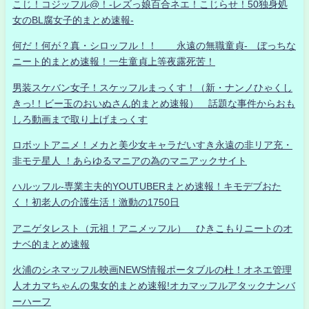
こじ！コジッフル@！-レズっ娘百合ネエ！こじらせ！50独身処
女のBL腐女子的まとめ速報-
何だ！何が？真・シロッフル！！ 永遠の無職童貞- ぼっちな
ニート的まとめ速報！一生童貞上等夜露死苦！
男装スケバン女子！スケッフルまっくす！（新・ナンノひゃくし
きっ!！ビー玉のおいぬさん的まとめ速報） 話題な事件からおも
しろ動画まで取り上げまっくす
ロボットアニメ！メカと美少女キャラだいすき永遠の非リア充・
非モテ星人 ！あらゆるマニアの為のマニアックサイト
ハルッフル-専業主夫的YOUTUBERまとめ速報！キモデブおた
く！初老人の介護生活！激動の1750日
アニゲタレスト（元祖！アニメッフル） ひきこもりニートのオ
ナベ的まとめ速報
火浦のシネマッフル映画NEWS情報ポータブルの杜！オネエ管理
人オカマちゃんの鬼女的まとめ速報!オカマッフルアタックナンバ
ーハーフ