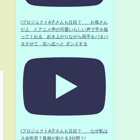
/プロジェクトA子さんも注目？ お母さん
だよ とアニメ声の可愛いらしい声で手を振
ってくれる 起き上がりながら両手をパタパ
タさせて 右へ左へと ダンスする
/プロジェクトA子さんも注目？ なぜ私は
入会拒否？真相が刺さる3分間？/