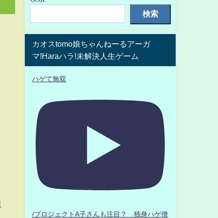
検索
カオスtomo娘ちゃんねーるアーガ
マ!Haraハラ!未解決人生ゲーム
ハゲて無双
題
/プロジェクトA子さんも注目？ 独身ハゲ僧