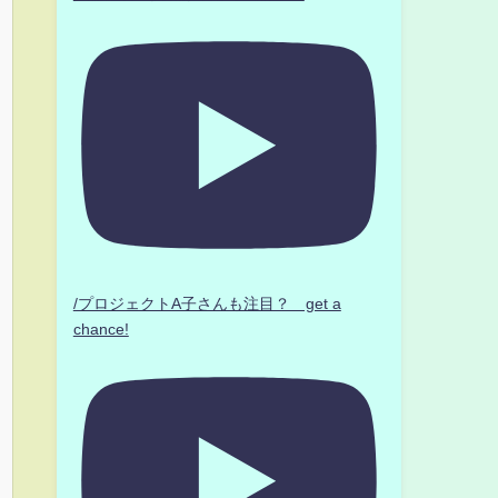
/プロジェクトA子さんも注目？ get a
chance!