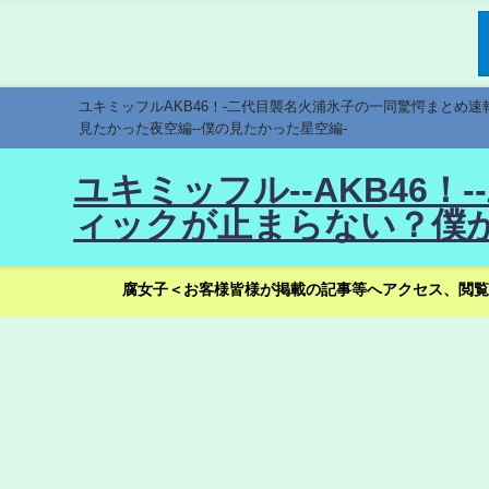
ユキミッフルAKB46！-二代目襲名火浦氷子の一同驚愕まとめ
見たかった夜空編--僕の見たかった星空編-
ユキミッフル--AKB46
ィックが止まらない？僕が
腐女子＜お客様皆様が掲載の記事等へアクセス、閲覧