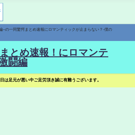
編--の一同驚愕まとめ速報にロマンティックが止まらない？-僕の
驚愕まとめ速報！にロマンテ
激闘編
日は足元が悪い中ご足労頂き誠に有難うございます。