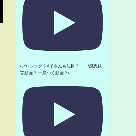
/プロジェクトA子さんも注目？ /感想戯
言動画？.一息つく動画？/