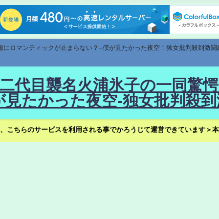
速報にロマンティックが止まらない？--僕が見たかった夜空！独女批判殺到激闘
！--二代目襲名火浦氷子の一同
見たかった夜空-独女批判殺到
、こちらのサービスを利用される事でかろうじて運営できています＞本