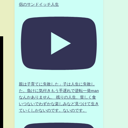
侶のサンドイッチ人生
親は子育てに失敗した」子は人生に失敗し
た。負けに気付きもう手遅れで逆転一発man
なんかありません、 残りの人生、貧しく食
いつないでわずかな楽しみなど見つけて生き
ていくしかないのです。ないのです。