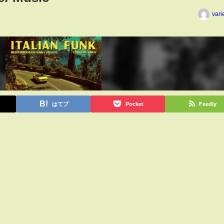
vari
はてブ
Pocket
Feedly