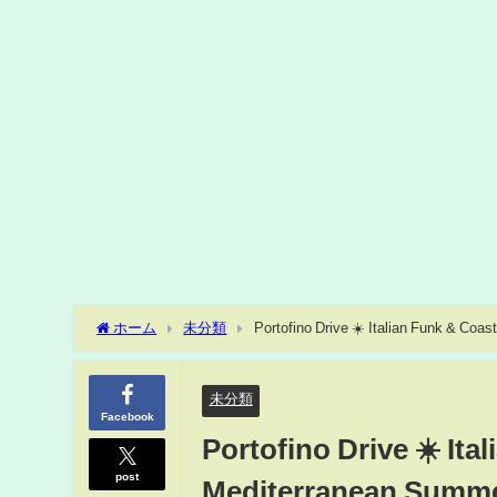
ホーム
未分類
Portofino Drive ☀️ Italian Funk & Co
未分類
Facebook
Portofino Drive ☀️ Ita
post
Mediterranean Summ