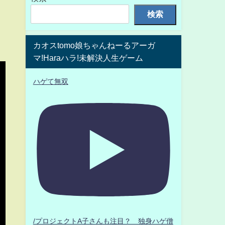
検索
カオスtomo娘ちゃんねーるアーガ
マ!Haraハラ!未解決人生ゲーム
ハゲて無双
/プロジェクトA子さんも注目？ 独身ハゲ僧