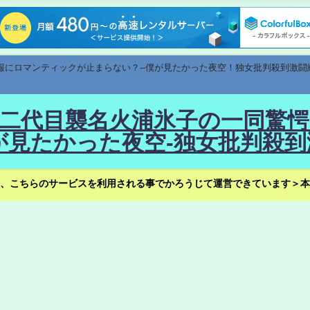
速報にロマンティックが止まらない？--僕が見たかった夜空！独女批判殺到激闘
！--二代目襲名火浦氷子の一同
見たかった夜空-独女批判殺到
、こちらのサービスを利用される事でかろうじて運営できています＞本