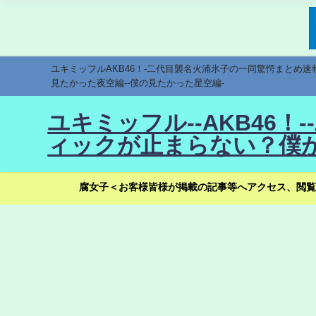
ユキミッフルAKB46！-二代目襲名火浦氷子の一同驚愕まとめ
見たかった夜空編--僕の見たかった星空編-
ユキミッフル--AKB46
ィックが止まらない？僕が
腐女子＜お客様皆様が掲載の記事等へアクセス、閲覧