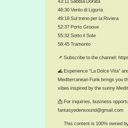
43:11 Sabbia Dorata
46:30 Vento di Liguria
49:18 Sul treno per la Riviera
52:37 Porto Groove
55:32 Sotto il Sole
58:45 Tramonto
📌 Subscribe to the channel: h
🌊 Experience “La Dolce Vita” an
Mediterranean Funk brings you th
vibes inspired by the sunny Medit
📩 For inquiries, business opportu
fantasyedensound@gmail.com
© This content is 100% owned by 