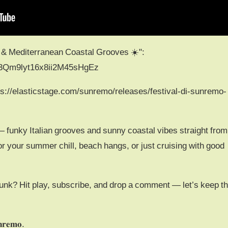
unk & Mediterranean Coastal Grooves ☀️":
st/3Qm9lyt16x8ii2M45sHgEz
s://elasticstage.com/sunremo/releases/festival-di-sunremo-
 — funky Italian grooves and sunny coastal vibes straight from
or your summer chill, beach hangs, or just cruising with good
 funk? Hit play, subscribe, and drop a comment — let’s keep t
𝐞𝐦𝐨.