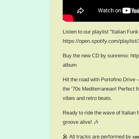
Listen to our playlist "Italian F
https://open.spotify.com/playli
Buy the new CD by sunremo: http
album
Hit the road with Portofino Drive
the ’70s Mediterranean! Perfect f
vibes and retro beats.
Ready to ride the wave of Italian
groove alive! 🎶
🎤 All tracks are performed by 𝐬𝐮𝐧