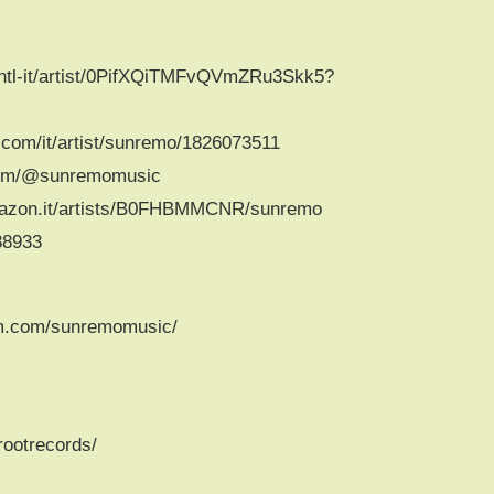
m/intl-it/artist/0PifXQiTMFvQVmZRu3Skk5?
e.com/it/artist/sunremo/1826073511
.com/@sunremomusic
mazon.it/artists/B0FHBMMCNR/sunremo
538933
am.com/sunremomusic/
rootrecords/