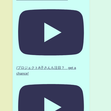
/プロジェクトA子さんも注目？ get a
chance!