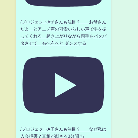
/プロジェクトA子さんも注目？ お母さん
だよ とアニメ声の可愛いらしい声で手を振
ってくれる 起き上がりながら両手をパタパ
タさせて 右へ左へと ダンスする
/プロジェクトA子さんも注目？ なぜ私は
入会拒否？真相が刺さる3分間？/