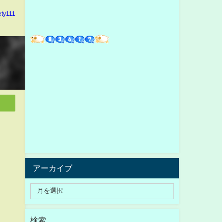
ety111
アーカイブ
検索