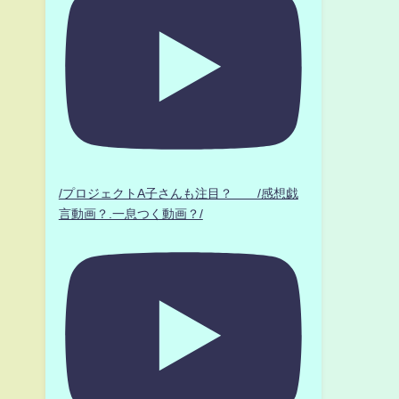
/プロジェクトA子さんも注目？ /感想戯
言動画？.一息つく動画？/