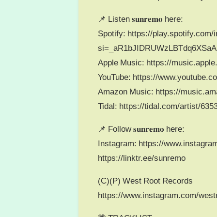
📌 Listen 𝐬𝐮𝐧𝐫𝐞𝐦𝐨 here:
Spotify: https://play.spotify.co
si=_aR1bJIDRUWzLBTdq6XSaA
Apple Music: https://music.appl
YouTube: https://www.youtube
Amazon Music: https://music.a
Tidal: https://tidal.com/artist/63
📌 Follow 𝐬𝐮𝐧𝐫𝐞𝐦𝐨 here:
Instagram: https://www.instagr
https://linktr.ee/sunremo
(C)(P) West Root Records
https://www.instagram.com/west