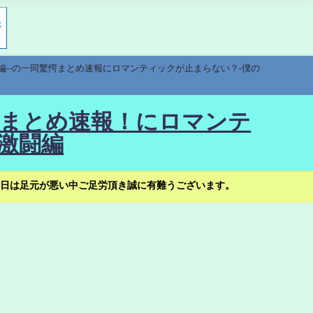
編--の一同驚愕まとめ速報にロマンティックが止まらない？-僕の
驚愕まとめ速報！にロマンテ
激闘編
日は足元が悪い中ご足労頂き誠に有難うございます。