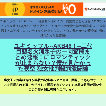
ユキミッフルAKB46！-二代目襲名火浦氷子の一同驚愕まとめ速報にロマンテ
ィックが止まらない？--僕が見たかった夜空！独女批判殺到激闘編--の一同驚
愕まとめ速報にロマンティックが止まらない？-僕の見たかった夜空編--僕の
見たかった星空編-
ユキミッフル--AKB46！--二代
目襲名火浦氷子の一同驚愕ま
とめ速報！にロマンティック
が止まらない？僕が見たかっ
た夜空-独女批判殺到激闘編
腐女子＜お客様皆様が掲載の記事等へアクセス、閲覧、こちらのサービ
スを利用される事でかろうじて運営できています＞本日は足元が悪い中
ご足労頂き誠に有難うございます。