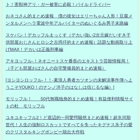
ト！害獣神アリ・ガー被害に必殺！パイルドライバー
おネコさん的まとめ速報 僕の彼女はエリーちゃん人形！豆腐メ
ンタルメンヘラ電波中年アルバイターのぬいぐるみ男子末路編
スケバン！デカッフルまっくす（デカい強い2次元嫁だいすき子
供部屋おじさんヒロシ之古惑仔的まとめ速報）話題な動画取り上
げMAX！デカいは正義刑事編
アキヨッフル-！ネオニートスケ番長のエキストラ芸能情報局！
（子ども部屋おばさんの自宅警備員的まとめ速報）
[ヨシヨシロッフル-！！-素浪人勇者カツオンの未解決事件簿へよ
うこそYOUKO！のナンノ洋子のはなしは信じるな編）]
モリッフル！ 50代無職独身的まとめ速報！有益便利情報サイ
トの杜 モリッフル
ユキユキッフル2！ど底辺的一同驚愕騒然まとめ速報！超氷河期
世代！人生の強制ロスカットですべてを失ったキグナス氷子の愛
のクリスタルキングボンビー脱出大作戦