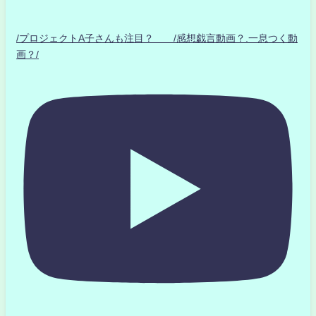
/プロジェクトA子さんも注目？ /感想戯言動画？.一息つく動
画？/