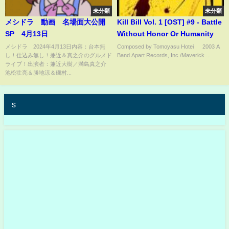
未分類
未分類
メシドラ 動画 名場面大公開
Kill Bill Vol. 1 [OST] #9 - Battle
SP 4月13日
Without Honor Or Humanity
メシドラ 2024年4月13日内容：台本無
Composed by Tomoyasu Hotei © 2003 A
し！仕込み無し！兼近＆真之介のグルメド
Band Apart Records, Inc./Maverick ...
ライブ！出演者：兼近大樹／満島真之介
池松壮亮＆勝地涼＆磯村...
s