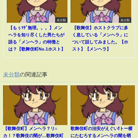
未分類
未分類
【もぅﾏﾁﾞ無理。。。】メン
【歌舞伎】ホストクラブに多
ヘラを知り尽くした男たちが
く息している「メンヘラ」に
語る「メンヘラ」の特徴と
ついて話してみました。【ホ
は？【歌舞伎町No.1ホスト】
スト】【メンヘラ】
未分類
の関連記事
【歌舞伎町】メンヘラ？リ○
歌舞伎町の治安がえぐい❗️トー横
カ！？歌舞伎の闇が…歌舞伎町
にたむろするメンヘラの闇を晒