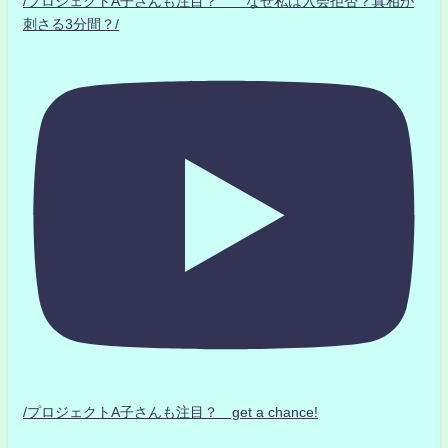
/プロジェクトA子さんも注目？ なぜ私は入会拒否？真相が
刺さる3分間？/
/プロジェクトA子さんも注目？ get a chance!