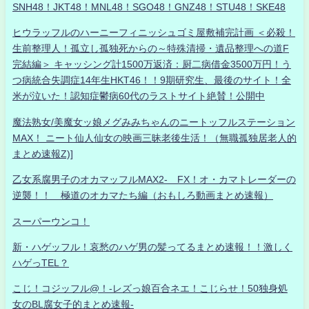
SNH48！JKT48！MNL48！SGO48！GNZ48！STU48！SKE48
ヒウラッフルのハーニーフィニッシュゴミ屋敷補完計画 ＜必殺！
生前整理人！孤立し孤独死からの～特殊清掃・遺品整理への道F
完結編＞ キャッシング計1500万返済：厨二病借金3500万円！う
つ病統合失調症14年生HKT46！！9期研究生、最後のサイト！全
米が泣いた！認知症鬱病60代のラストサイト絶賛！公開中
魔法熟女/美魔女ッ娘メグみみちゃんのニートッフルステーション
MAX！ ニート仙人仙女の映画三昧老後生活！（無職孤独居老人的
まとめ速報Z)]
乙女系腐男子のオカマッフルMAX2- FX！オ・カマトレーダーの
逆襲！！ 極道のオカマたち編（おもしろ動画まとめ速報）
スーパーウンコ！
新・ハゲッフル！哀愁のハゲ男の髪ってるまとめ速報！！激しく
ハゲっTEL？
こじ！コジッフル@！-レズっ娘百合ネエ！こじらせ！50独身処
女のBL腐女子的まとめ速報-