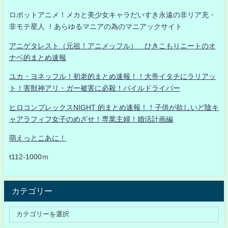
ロボットアニメ！メカと美少女キャラだいすき永遠の非リア充・
非モテ星人 ！あらゆるマニアの為のマニアックサイト
アニゲタレスト（元祖！アニメッフル） ひきこもりニートのオ
ナベ的まとめ速報
ユカ・ヨネッフル！初老的まとめ速報！！大帝イタチにラリアッ
ト！害獣神アリ・ガー被害に必殺！パイルドライバー
ヒロコンプレックスNIGHT 的まとめ速報！！子供が欲しいど陰キ
ャアラフィフ女子のめざせ！専業主婦！婚活計画編
萌えっとこあに！
t112-1000ｍ
カテゴリー