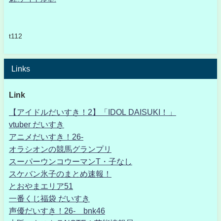
t112
Links
Link
【アイドルだいすき！2】「IDOL DAISUKI！」
vtuber だいすき
アニメだいすき！26-
オラシオンの競馬グランプリ
スーパーウンコウーマンT・子なし
スケバン氷子のまとめ速報！
とおやまエリア51
一番くじ福袋 だいすき
声優だいすき！26- bnk46