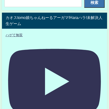
検索
カオスtomo娘ちゃんねーるアーガマ!Haraハラ!未解決人
生ゲーム
ハゲて無双