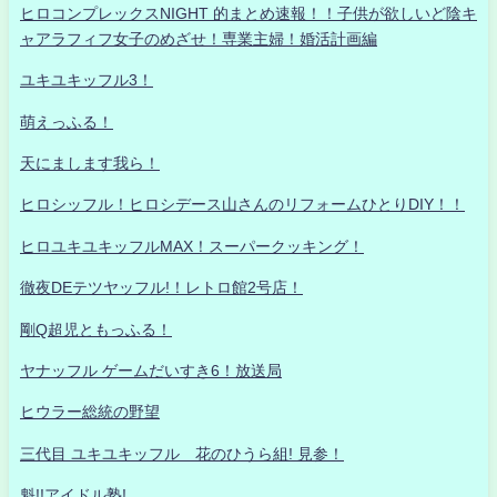
ヒロコンプレックスNIGHT 的まとめ速報！！子供が欲しいど陰キ
ャアラフィフ女子のめざせ！専業主婦！婚活計画編
ユキユキッフル3！
萌えっふる！
天にまします我ら！
ヒロシッフル！ヒロシデース山さんのリフォームひとりDIY！！
ヒロユキユキッフルMAX！スーパークッキング！
徹夜DEテツヤッフル!！レトロ館2号店！
剛Q超児ともっふる！
ヤナッフル ゲームだいすき6！放送局
ヒウラー総統の野望
三代目 ユキユキッフル 花のひうら組! 見参！
魁!!アイドル塾!