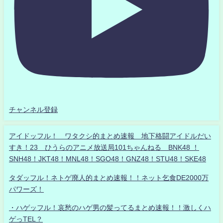
チャンネル登録
アイドッフル！ ワタクシ的まとめ速報 地下格闘アイドルだい
すき！23 ひうらのアニメ放送局101ちゃんねる BNK48 ！
SNH48！JKT48！MNL48！SGO48！GNZ48！STU48！SKE48
タダッフル！ネトゲ廃人的まとめ速報！！ネット乞食DE2000万
パワーズ！
・ハゲッフル！哀愁のハゲ男の髪ってるまとめ速報！！激しくハ
ゲっTEL？