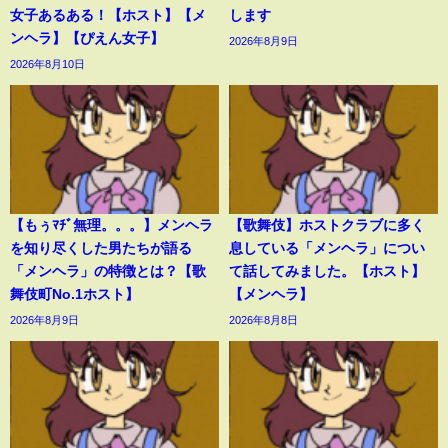
女子あるある！【ホスト】【メ
します
ンヘラ】【ぴえん女子】
2026年8月9日
2026年8月10日
【もぅﾏﾁﾞ無理。。。】メンヘラ
【歌舞伎】ホストクラブに多く
を知り尽くした男たちが語る
息している「メンヘラ」につい
「メンヘラ」の特徴とは？【歌
て話してみました。【ホスト】
舞伎町No.1ホスト】
【メンヘラ】
2026年8月9日
2026年8月8日