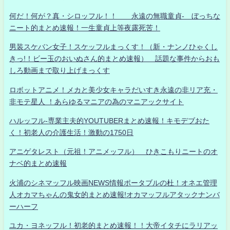
何だ！何が？真・シロッフル！！ 永遠の無職童貞- ぼっちな
ニート的まとめ速報！一生童貞上等夜露死苦！
男装スケバン女子！スケッフルまっくす！（新・ナンノひゃくし
きっ!！ビー玉のおいぬさん的まとめ速報） 話題な事件からおも
しろ動画まで取り上げまっくす
ロボットアニメ！メカと美少女キャラだいすき永遠の非リア充・
非モテ星人 ！あらゆるマニアの為のマニアックサイト
ハルッフル-専業主夫的YOUTUBERまとめ速報！キモデブおた
く！初老人の介護生活！激動の1750日
アニゲタレスト（元祖！アニメッフル） ひきこもりニートのオ
ナベ的まとめ速報
火浦のシネマッフル映画NEWS情報ポータブルの杜！オネエ管理
人オカマちゃんの鬼女的まとめ速報!オカマッフルアタックナンバ
ーハーフ
ユカ・ヨネッフル！初老的まとめ速報！！大帝イタチにラリアッ