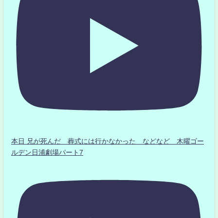
本日 兄が死んだ 葬式には行かなかった などなど 木曜ゴー
ルデン日浦劇場パート7