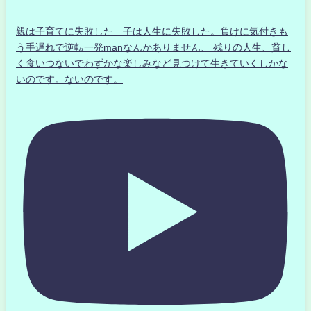
親は子育てに失敗した」子は人生に失敗した。負けに気付きも
う手遅れで逆転一発manなんかありません、 残りの人生、貧し
く食いつないでわずかな楽しみなど見つけて生きていくしかな
いのです。ないのです。