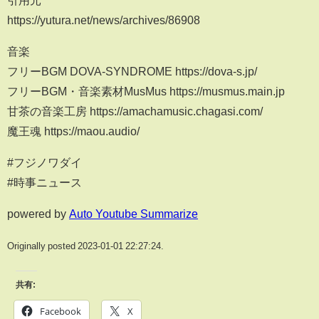
引用元
https://yutura.net/news/archives/86908
音楽
フリーBGM DOVA-SYNDROME https://dova-s.jp/
フリーBGM・音楽素材MusMus https://musmus.main.jp
甘茶の音楽工房 https://amachamusic.chagasi.com/
魔王魂 https://maou.audio/
#フジノワダイ
#時事ニュース
powered by
Auto Youtube Summarize
Originally posted 2023-01-01 22:27:24.
共有:
Facebook
X