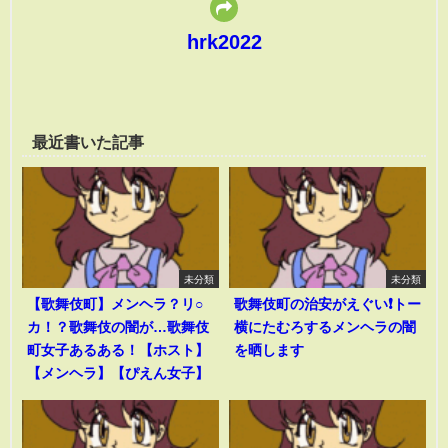
hrk2022
最近書いた記事
未分類
未分類
【歌舞伎町】メンヘラ？リ○
歌舞伎町の治安がえぐい❗️トー
カ！？歌舞伎の闇が…歌舞伎
横にたむろするメンヘラの闇
町女子あるある！【ホスト】
を晒します
【メンヘラ】【ぴえん女子】