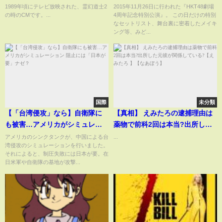
開!! / HKT48[公式]
1989年頃にテレビ放映された、霊幻道士2
2015年11月26日に行われた『HKT48劇場
の時のCMです。...
4周年記念特別公演』。 この日だけの特別
なセットリスト、舞台裏に密着したメイキ
ング等、みど...
国際
未分類
【「台湾侵攻」なら】自衛隊に
【真相】 えみたろの逮捕理由は
も被害…アメリカがシミュレー
薬物で前科2回は本当?出所した
ション 阻止には「日本が要」ナ
元彼が関係している?【えみたろ
アメリカのシンクタンクが、中国による台
...
湾侵攻のシミュレーションを行いました。
ゼ？
】【なあぼう】
それによると、制圧失敗には日本が要。在
日米軍や自衛隊の基地が攻撃...