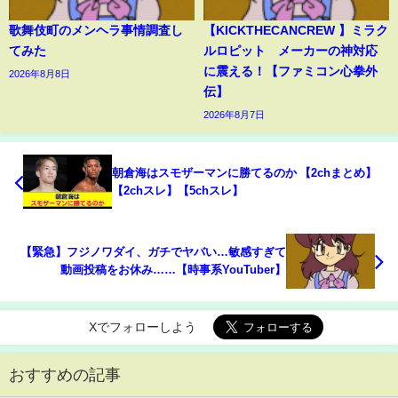
歌舞伎町のメンヘラ事情調査し
【KICKTHECANCREW 】ミラク
てみた
ルロピット メーカーの神対応
に震える！【ファミコン心拳外
2026年8月8日
伝】
2026年8月7日
朝倉海はスモザーマンに勝てるのか 【2chまとめ】
【2chスレ】【5chスレ】
【緊急】フジノワダイ、ガチでヤバい…敏感すぎて
動画投稿をお休み……【時事系YouTuber】
Xでフォローしよう
おすすめの記事