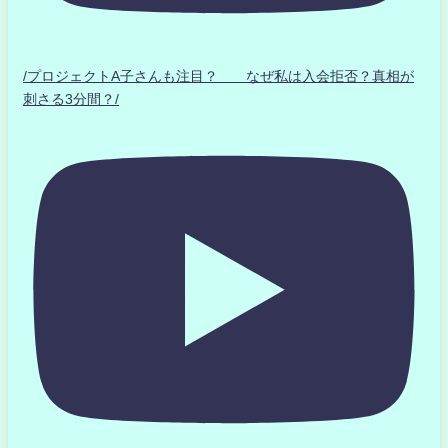
/プロジェクトA子さんも注目？ なぜ私は入会拒否？真相が
刺さる3分間？/