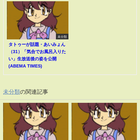
未分類
タトゥーが話題・あいみょん
（31）「気合でお風呂入りた
い」生放送後の姿を公開
(ABEMA TIMES)
未分類
の関連記事