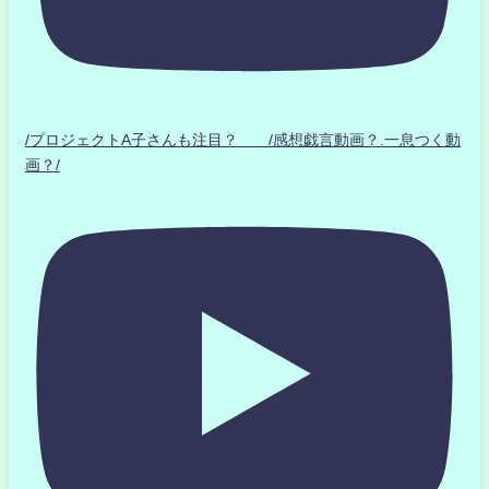
/プロジェクトA子さんも注目？ /感想戯言動画？.一息つく動
画？/