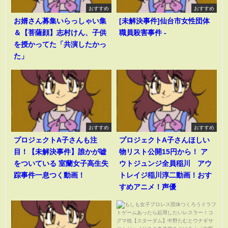
おすすめ
おすすめ
お婿さん募集いらっしゃい集
[未解決事件]仙台市女性団体
＆【菩薩顔】志村けん、子供
職員殺害事件 -
を授かってた「共演したかっ
た」
おすすめ
おすすめ
プロジェクトA子さんも注
プロジェクトA子さんほしい
目！【未解決事件】誰かが嘘
物リスト公開15円から！ ア
をついている 室蘭女子高生失
ウトジュンジ全員稲川 アウ
踪事件一息つく動画！
トレイジ稲川淳二動画！おす
すめアニメ！声優