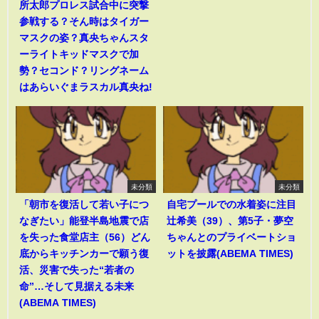
所太郎プロレス試合中に突撃
参戦する？そん時はタイガー
マスクの姿？真央ちゃんスタ
ーライトキッドマスクで加
勢？セコンド？リングネーム
はあらいぐまラスカル真央ね!
未分類
未分類
「朝市を復活して若い子につ
自宅プールでの水着姿に注目
なぎたい」能登半島地震で店
辻希美（39）、第5子・夢空
を失った食堂店主（56）どん
ちゃんとのプライベートショ
底からキッチンカーで願う復
ットを披露(ABEMA TIMES)
活、災害で失った“若者の
命”…そして見据える未来
(ABEMA TIMES)