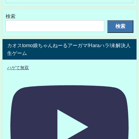
検索
検索
カオスtomo娘ちゃんねーるアーガマ!Haraハラ!未解決人
生ゲーム
ハゲて無双