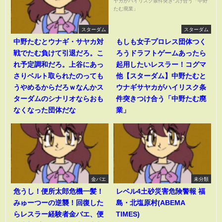
スターダム
スターダム
中野たむとウナギ・サヤカ対
もしも女子プロレス団体つく
戦でたむ負けて引退だろ。こ
ろうドラフトゲームあったら
れ予定調和だろ。上谷にあっ
起用したいレスラー！コグマ
さりベルト取られたのっても
他【スターダム】中野たむと
うやめるからだろｗなんかス
ウナギサヤカがハイリスク条
ターダムのシナリオならおも
件突きつけ合う「中野たむ廃
なくなった団体だな
業」
金バエ
未分類
危うし！便所太郎危機一髪！
レベル4土砂災害危険警報 福
みゅーつーの逆襲！回復した
島・北塩原村(ABEMA
らレスラー経験者金バエ、便
TIMES)