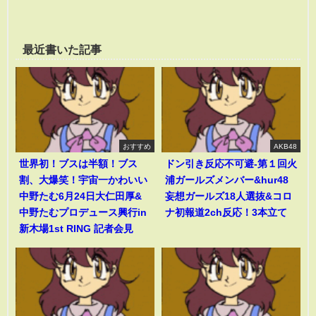
最近書いた記事
おすすめ
AKB48
世界初！ブスは半額！ブス
ドン引き反応不可避-第１回火
割、大爆笑！宇宙一かわいい
浦ガールズメンバー&hur48
中野たむ6月24日大仁田厚&
妄想ガールズ18人選抜&コロ
中野たむプロデュース興行in
ナ初報道2ch反応！3本立て
新木場1st RING 記者会見