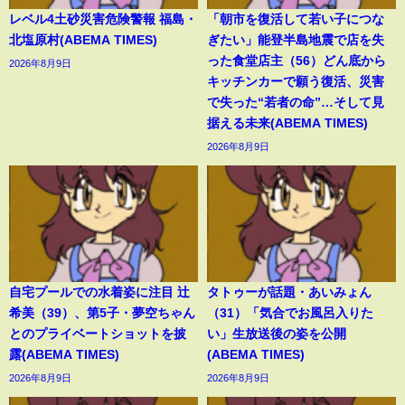
レベル4土砂災害危険警報 福島・
「朝市を復活して若い子につな
北塩原村(ABEMA TIMES)
ぎたい」能登半島地震で店を失
った食堂店主（56）どん底から
2026年8月9日
キッチンカーで願う復活、災害
で失った“若者の命”…そして見
据える未来(ABEMA TIMES)
2026年8月9日
自宅プールでの水着姿に注目 辻
タトゥーが話題・あいみょん
希美（39）、第5子・夢空ちゃん
（31）「気合でお風呂入りた
とのプライベートショットを披
い」生放送後の姿を公開
露(ABEMA TIMES)
(ABEMA TIMES)
2026年8月9日
2026年8月9日