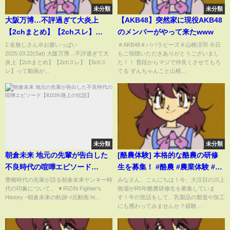
未分類
未分類
大阪万博…不評過ぎて大炎上
【AKB48】突然家に現役AKB48
【2chまとめ】【2chスレ】
のメンバーがやって来たwww
【5chスレ】
1:名無しさん＠お腹いっぱい
＃AKB48＃パパラピーズ＃山根涼羽 今日
2025.03.22(Sat) 大阪万博…不評過ぎて大
もご視聴いただきありがとうございまし
炎上【2chまとめ】【2chスレ】【5chス
た！！ 普段からマジで仲良くさせてもろ
レ】って動画が...
てる ずんちゃんこと山根...
未分類
未分類
朝倉未来 地元の先輩が告白した
[酪農体験] 本格的な酪農の研修
不良時代の喧嘩エピソード
生を募集！ #酪農 #農業体験 #畜
【RIZIN/路上の伝説】
産 #自然暮らし #農業生活 #研修
豊橋時代の先輩が語る朝倉未来ヤンキー時
みなさん、こんにちは！今、大注目の川上
代の印象について。 ▼RIZIN Fighter's
牧場がR5年酪農研修生を募集していま
生募集 #牧場ライフ #就活 #求人
History ~朝倉未来の軌跡~/元動画 ht...
す！牛の世話をして、乳製品の製造や加工
#研修生
にも携わってみませんか？経験...