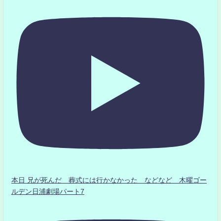
本日 兄が死んだ 葬式には行かなかった などなど 木曜ゴー
ルデン日浦劇場パート7