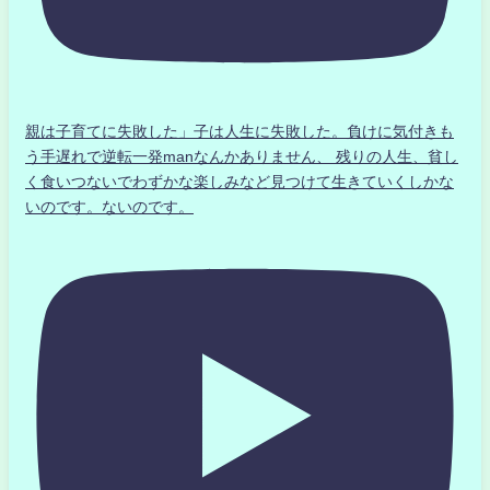
親は子育てに失敗した」子は人生に失敗した。負けに気付きも
う手遅れで逆転一発manなんかありません、 残りの人生、貧し
く食いつないでわずかな楽しみなど見つけて生きていくしかな
いのです。ないのです。