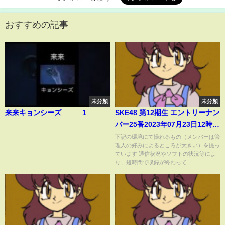
おすすめの記事
未分類
未分類
来来キョンシーズ 1
SKE48 第12期生 エントリーナン
バー25番2023年07月23日12時
...
04分28秒 ske48 12th 25
下記の環境にて撮れるもの（メンバーは管
理人の好みによるところが大きい）を撮っ
ています 通信状況やソフトの状況等によ
り、短時間で収録が終わって...