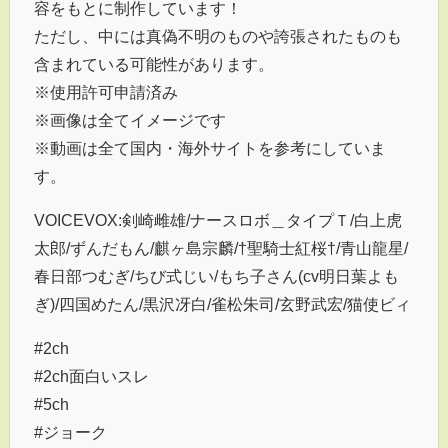
容をもとに制作しています！
ただし、中には真偽不明のものや誇張されたものも
含まれている可能性があります。
※使用許可申請済み
※画像は全てイメージです
※動画は全て国内・海外サイトを参考にしていま
す。
VOICEVOX:剣崎雌雄/ナースロボ＿タイプＴ/白上虎
太郎/ずんだもん/麒ヶ島宗麟/†聖騎士紅桜†/青山龍星/
春日部つむぎ/ちび式じい/もち子さん(cv明日葉よも
ぎ)/四国めたん/黒沢冴白/雀松朱司/玄野武宏/猫使ビィ
#2ch
#2ch面白いスレ
#5ch
#ジョーク