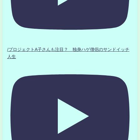
/プロジェクトA子さんも注目？ 独身ハゲ僧侶のサンドイッチ
人生