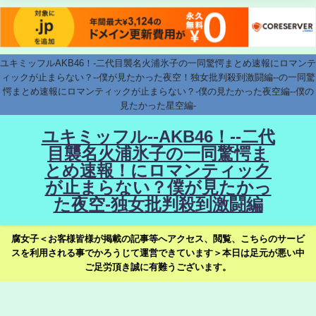
ユキミッフルAKB46！-二代目襲名火浦氷子の一同驚愕まとめ速報にロマンテ
ィックが止まらない？--僕が見たかった夜空！独女批判殺到激闘編--の一同驚
愕まとめ速報にロマンティックが止まらない？-僕の見たかった夜空編--僕の
見たかった星空編-
ユキミッフル--AKB46！--二代
目襲名火浦氷子の一同驚愕ま
とめ速報！にロマンティック
が止まらない？僕が見たかっ
た夜空-独女批判殺到激闘編
腐女子＜お客様皆様が掲載の記事等へアクセス、閲覧、こちらのサービ
スを利用される事でかろうじて運営できています＞本日は足元が悪い中
ご足労頂き誠に有難うございます。