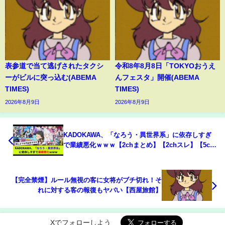
表参道で当て逃げされたタクシ
令和8年8月8日「TOKYOおうえ
ーがビルに突っ込む(ABEMA
んフェスタ」開催(ABEMA
TIMES)
TIMES)
2026年8月9日
2026年8月9日
KADOKAWA、「なろう・異世界系」に依存しすぎ
で業績悪化ｗｗｗ【2chまとめ】【2chスレ】【5ch
スレ】
【完全禁煙】ルール無視の客に女将がブチ切れ！そ
れに対する客の報復もヤバい【西屋旅館】
Xでフォローしよう