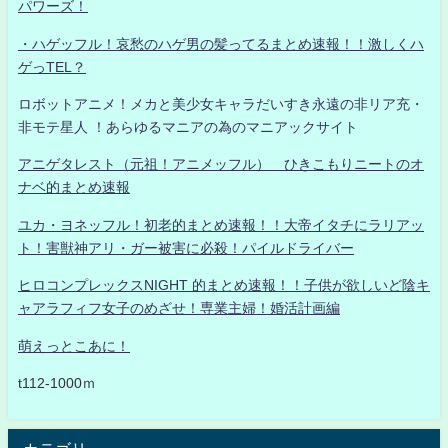
パワーズ！
・ハゲッフル！哀愁のハゲ男の髪ってるまとめ速報！！激しくハ
ゲっTEL？
ロボットアニメ！メカと美少女キャラだいすき永遠の非リア充・
非モテ星人 ！あらゆるマニアの為のマニアックサイト
アニゲタレスト（元祖！アニメッフル） ひきこもりニートのオ
ナベ的まとめ速報
ユカ・ヨネッフル！初老的まとめ速報！！大帝イタチにラリアッ
ト！害獣神アリ・ガー被害に必殺！パイルドライバー
ヒロコンプレックスNIGHT 的まとめ速報！！子供が欲しいど陰キ
ャアラフィフ女子のめざせ！専業主婦！婚活計画編
萌えっとこあに！
t112-1000ｍ