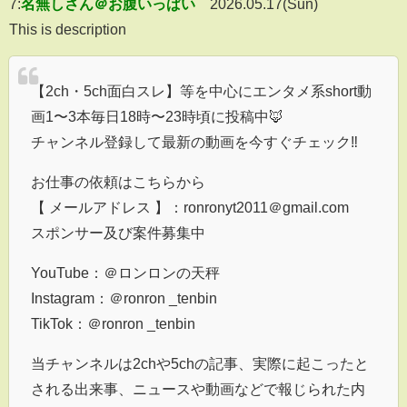
7:
名無しさん＠お腹いっぱい
2026.05.17(Sun)
This is description
【2ch・5ch面白スレ】等を中心にエンタメ系short動
画1〜3本毎日18時〜23時頃に投稿中🦊
チャンネル登録して最新の動画を今すぐチェック‼︎
お仕事の依頼はこちらから
【 メールアドレス 】：ronronyt2011＠gmail.com
スポンサー及び案件募集中
YouTube：＠ロンロンの天秤
Instagram：＠ronron _tenbin
TikTok：＠ronron _tenbin
当チャンネルは2chや5chの記事、実際に起こったと
される出来事、ニュースや動画などで報じられた内