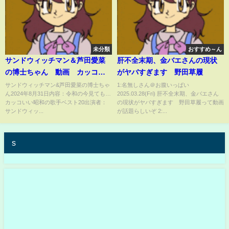
未分類
おすすめ～ん
サンドウィッチマン＆芦田愛菜
肝不全末期、金バエさんの現状
の博士ちゃん 動画 カッコい
がヤバすぎます 野田草履
い昭和の歌手ベスト20 8月31日
サンドウィッチマン&芦田愛菜の博士ちゃ
1:名無しさん＠お腹いっぱい
ん2024年8月31日内容：令和の今見ても…
2025.03.28(Fri) 肝不全末期、金バエさん
カッコいい昭和の歌手ベスト20出演者：
の現状がヤバすぎます 野田草履って動画
サンドウィッ...
が話題らしいぞ 2:...
s