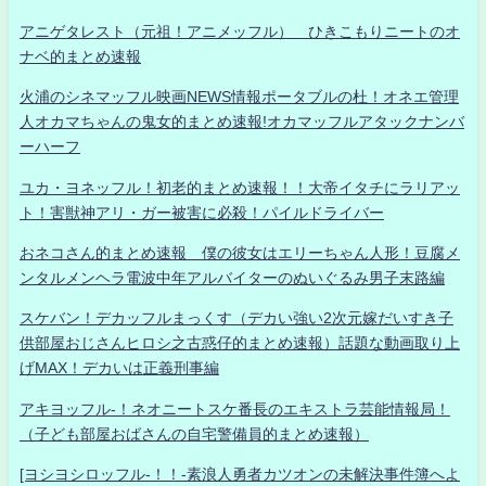
アニゲタレスト（元祖！アニメッフル） ひきこもりニートのオ
ナベ的まとめ速報
火浦のシネマッフル映画NEWS情報ポータブルの杜！オネエ管理
人オカマちゃんの鬼女的まとめ速報!オカマッフルアタックナンバ
ーハーフ
ユカ・ヨネッフル！初老的まとめ速報！！大帝イタチにラリアッ
ト！害獣神アリ・ガー被害に必殺！パイルドライバー
おネコさん的まとめ速報 僕の彼女はエリーちゃん人形！豆腐メ
ンタルメンヘラ電波中年アルバイターのぬいぐるみ男子末路編
スケバン！デカッフルまっくす（デカい強い2次元嫁だいすき子
供部屋おじさんヒロシ之古惑仔的まとめ速報）話題な動画取り上
げMAX！デカいは正義刑事編
アキヨッフル-！ネオニートスケ番長のエキストラ芸能情報局！
（子ども部屋おばさんの自宅警備員的まとめ速報）
[ヨシヨシロッフル-！！-素浪人勇者カツオンの未解決事件簿へよ