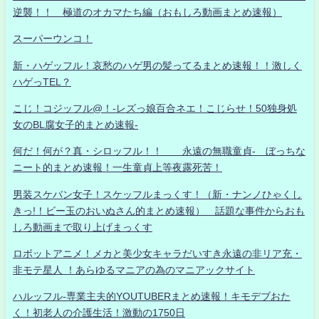
逆襲！！ 極道のオカマたち編（おもしろ動画まとめ速報）
スーパーウンコ！
新・ハゲッフル！哀愁のハゲ男の髪ってるまとめ速報！！激しく
ハゲっTEL？
こじ！コジッフル@！-レズっ娘百合ネエ！こじらせ！50独身処
女のBL腐女子的まとめ速報-
何だ！何が？真・シロッフル！！ 永遠の無職童貞- ぼっちな
ニート的まとめ速報！一生童貞上等夜露死苦！
男装スケバン女子！スケッフルまっくす！（新・ナンノひゃくし
きっ!！ビー玉のおいぬさん的まとめ速報） 話題な事件からおも
しろ動画まで取り上げまっくす
ロボットアニメ！メカと美少女キャラだいすき永遠の非リア充・
非モテ星人 ！あらゆるマニアの為のマニアックサイト
ハルッフル-専業主夫的YOUTUBERまとめ速報！キモデブおた
く！初老人の介護生活！激動の1750日