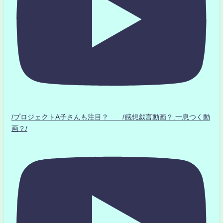
/プロジェクトA子さんも注目？ /感想戯言動画？.一息つく動
画？/