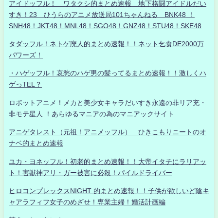
アイドッフル！ ワタクシ的まとめ速報 地下格闘アイドルだい
すき！23 ひうらのアニメ放送局101ちゃんねる BNK48 ！
SNH48！JKT48！MNL48！SGO48！GNZ48！STU48！SKE48
タダッフル！ネトゲ廃人的まとめ速報！！ネット乞食DE2000万
パワーズ！
・ハゲッフル！哀愁のハゲ男の髪ってるまとめ速報！！激しくハ
ゲっTEL？
ロボットアニメ！メカと美少女キャラだいすき永遠の非リア充・
非モテ星人 ！あらゆるマニアの為のマニアックサイト
アニゲタレスト（元祖！アニメッフル） ひきこもりニートのオ
ナベ的まとめ速報
ユカ・ヨネッフル！初老的まとめ速報！！大帝イタチにラリアッ
ト！害獣神アリ・ガー被害に必殺！パイルドライバー
ヒロコンプレックスNIGHT 的まとめ速報！！子供が欲しいど陰キ
ャアラフィフ女子のめざせ！専業主婦！婚活計画編