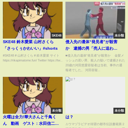
SKE48
未分類
SKE48 鈴木愛菜 山村さくら
侵入先の遺体“発見者”が殺害
「さっくぅかわいい」#shorts
か 逮捕の男「売人に追わ
れ…」【スーパーJチャンネル】
#SKE48 # 山村さくら # 鈴木愛菜 サイト
■侵入先の遺体“発見者”が殺害か 金髪メ
https://rikapimatome.fun/ Twitter https://tw...
ッシュの若い男、殺人の疑いで逮捕された
(2026年1月21日)
20歳の河田悠愛容疑者は当初、事件の通
報者でした。 河田容疑...
未分類
未分類
火曜は全力!華大さんと千鳥く
は？
ん 動画 ゲスト：水田信二
⚠ウマヅラビデオ待望の都市伝説書籍第２