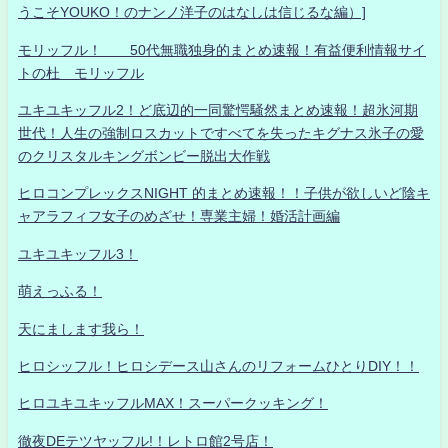
うこそYOUKO！のナンノ洋子のはなしは信じるな編）]
モリッフル！ 50代無職独身的まとめ速報！有益便利情報サイ
トの杜 モリッフル
ユキユキッフル2！ど底辺的一同驚愕騒然まとめ速報！超氷河期
世代！人生の強制ロスカットですべてを失ったキグナス氷子の愛
のクリスタルキングボンビー脱出大作戦
ヒロコンプレックスNIGHT 的まとめ速報！！子供が欲しいど陰キ
ャアラフィフ女子のめざせ！専業主婦！婚活計画編
ユキユキッフル3！
萌えっふる！
天にまします我ら！
ヒロシッフル！ヒロシデース山さんのリフォームひとりDIY！！
ヒロユキユキッフルMAX！スーパークッキング！
徹夜DEテツヤッフル!！レトロ館2号店！