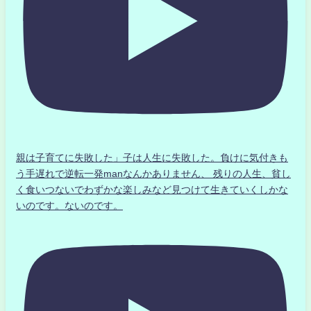
親は子育てに失敗した」子は人生に失敗した。負けに気付きも
う手遅れで逆転一発manなんかありません、 残りの人生、貧し
く食いつないでわずかな楽しみなど見つけて生きていくしかな
いのです。ないのです。