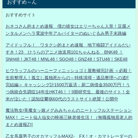
おすすめ～ん
おすすめサイト
おネコさん的まとめ速報 僕の彼女はエリーちゃん人形！豆腐メ
ンタルメンヘラ電波中年アルバイターのぬいぐるみ男子末路編
アイドッフル！ ワタクシ的まとめ速報 地下格闘アイドルだい
すき！23 ひうらのアニメ放送局101ちゃんねる BNK48 ！
SNH48！JKT48！MNL48！SGO48！GNZ48！STU48！SKE48
ヒウラッフルのハーニーフィニッシュゴミ屋敷補完計画 ＜必殺！
生前整理人！孤立し孤独死からの～特殊清掃・遺品整理への道F
完結編＞ キャッシング計1500万返済：厨二病借金3500万円！う
つ病統合失調症14年生HKT46！！9期研究生、最後のサイト！全
米が泣いた！認知症鬱病60代のラストサイト絶賛！公開中
魔法熟女/美魔女ッ娘メグみみちゃんのニートッフルステーション
MAX！ ニート仙人仙女の映画三昧老後生活！（無職孤独居老人的
まとめ速報Z)]
乙女系腐男子のオカマッフルMAX2- FX！オ・カマトレーダーの