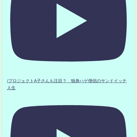
/プロジェクトA子さんも注目？ 独身ハゲ僧侶のサンドイッチ
人生