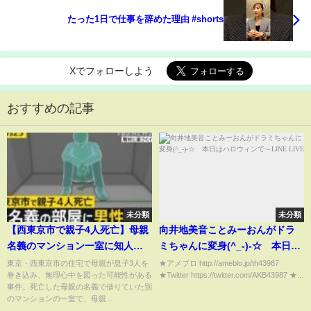
たった1日で仕事を辞めた理由 #shorts
Xでフォローしよう
おすすめの記事
未分類
未分類
【西東京市で親子4人死亡】母親
向井地美音ことみーおんがドラ
名義のマンション一室に知人男
ミちゃんに変身(^_-)-☆ 本日は
性の遺体 腹など十数か所に刺
ハロウィンで～LINE LIVE
東京・西東京市の住宅で母親が息子3人を
★アメブロ http://ameblo.jp/th43987
巻き込み、無理心中を図った可能性がある
★Twitter https://twitter.com/AKB43987 ★...
し傷・切り傷 “無理心中”疑い
事件。死亡した母親の名義で借りていた別
の事件との関連捜査【news23】
のマンションの一室で、母親...
｜TBS NEWS DIG