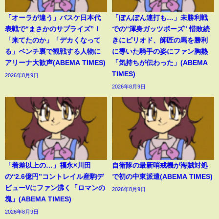
「オーラが違う」バスケ日本代
「ぽんぽん連打も…」未勝利戦
表戦で“まさかのサプライズ”！
での“渾身ガッツポーズ” 惜敗続
「来てたのか」「デカくなって
きにピリオド、師匠の馬を勝利
る」ベンチ裏で観戦する人物に
に導いた騎手の姿にファン胸熱
アリーナ大歓声(ABEMA TIMES)
「気持ちが伝わった」(ABEMA
TIMES)
2026年8月9日
2026年8月9日
「着差以上の…」福永×川田
自衛隊の最新哨戒機が海賊対処
の“2.6億円”コントレイル産駒デ
で初の中東派遣(ABEMA TIMES)
ビューVにファン沸く「ロマンの
2026年8月9日
塊」(ABEMA TIMES)
2026年8月9日