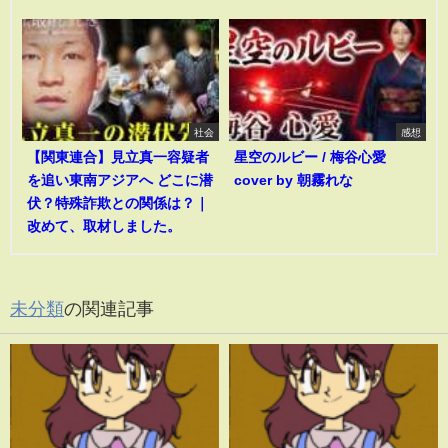
社会
感想
【関東連合】見立真一容疑者
星空のルビー / 梅谷心愛
を追い東南アジアへ どこに潜
cover by 朝霧れな
伏？特殊詐欺との関係は？｜
改めて、取材しました。
未分類
の関連記事