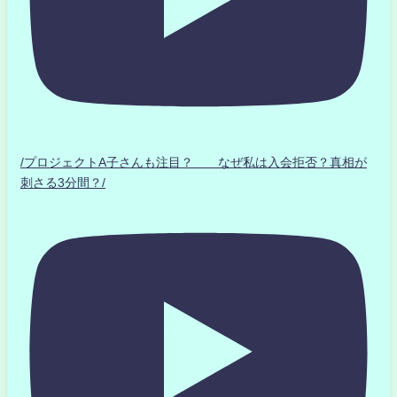
/プロジェクトA子さんも注目？ なぜ私は入会拒否？真相が
刺さる3分間？/