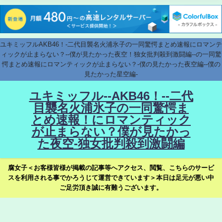
ユキミッフルAKB46！-二代目襲名火浦氷子の一同驚愕まとめ速報にロマンテ
ィックが止まらない？--僕が見たかった夜空！独女批判殺到激闘編--の一同驚
愕まとめ速報にロマンティックが止まらない？-僕の見たかった夜空編--僕の
見たかった星空編-
ユキミッフル--AKB46！--二代
目襲名火浦氷子の一同驚愕ま
とめ速報！にロマンティック
が止まらない？僕が見たかっ
た夜空-独女批判殺到激闘編
腐女子＜お客様皆様が掲載の記事等へアクセス、閲覧、こちらのサービ
スを利用される事でかろうじて運営できています＞本日は足元が悪い中
ご足労頂き誠に有難うございます。