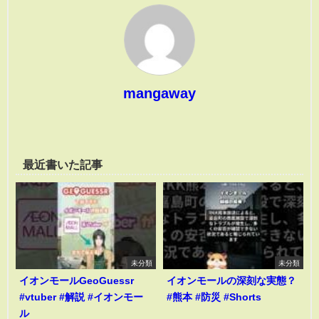
mangaway
最近書いた記事
未分類
未分類
イオンモールGeoGuessr
イオンモールの深刻な実態？
#vtuber #解説 #イオンモー
#熊本 #防災 #Shorts
ル