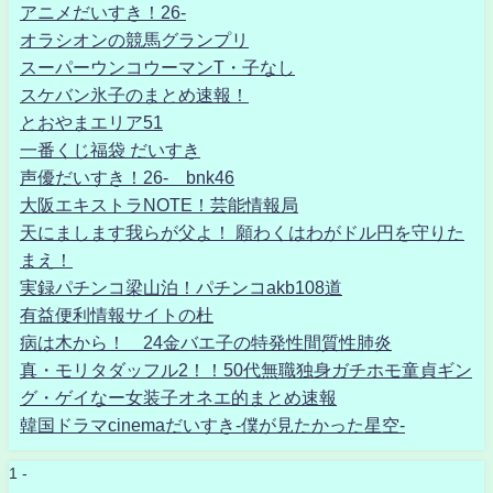
アニメだいすき！26-
オラシオンの競馬グランプリ
スーパーウンコウーマンT・子なし
スケバン氷子のまとめ速報！
とおやまエリア51
一番くじ福袋 だいすき
声優だいすき！26- bnk46
大阪エキストラNOTE！芸能情報局
天にまします我らが父よ！ 願わくはわがドル円を守りた
まえ！
実録パチンコ梁山泊！パチンコakb108道
有益便利情報サイトの杜
病は木から！ 24金バエ子の特発性間質性肺炎
真・モリタダッフル2！！50代無職独身ガチホモ童貞ギン
グ・ゲイなー女装子オネエ的まとめ速報
韓国ドラマcinemaだいすき-僕が見たかった星空-
1 -