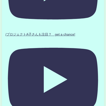
/プロジェクトA子さんも注目？ get a chance!