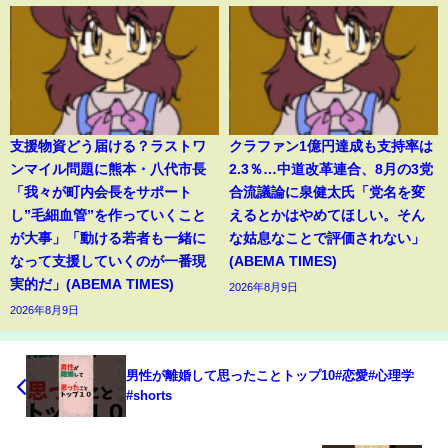
支援物資どう届ける？ラストワ
クラファン1億円達成も支持率は
ンマイル問題に熊本・八代市長
2.3％…中道改革連合、8月の3党
「我々が町内会長をサポート
合流議論に泉健太氏「党名を変
し”毛細血管”を作っていくこと
えるとかはやめてほしい。そん
が大事」「動ける若者も一緒に
な姑息なことで評価されない」
なって支援していくのが一番現
(ABEMA TIMES)
実的だ」(ABEMA TIMES)
2026年8月9日
2026年8月9日
男性が離婚して思ったことトップ10#恋愛#心理学
#shorts