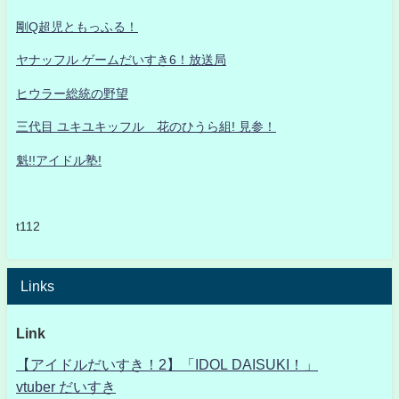
剛Q超児ともっふる！
ヤナッフル ゲームだいすき6！放送局
ヒウラー総統の野望
三代目 ユキユキッフル 花のひうら組! 見参！
魁!!アイドル塾!
t112
Links
Link
【アイドルだいすき！2】「IDOL DAISUKI！」
vtuber だいすき