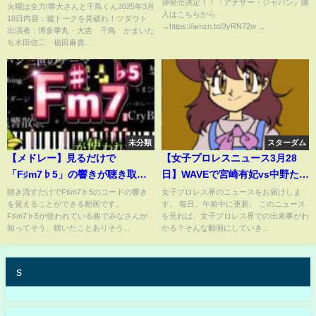
弾発売決定！！『アナザー・ジャパン』購
福田麻貴 3月18日
火曜は全力!華大さんと千鳥くん2025年3月
入はこちらから
18日内容：嘘トークを見破れ！ツダウト
→https://amzn.to/3yRN72w ...
出演者：博多華丸・大吉 千鳥 かまいた
ち水田信二 福田麻貴...
未分類
スターダム
【メドレー】見るだけで
【女子プロレスニュース3月28
「F♯m7♭5」の響きが聴き取れ
日】WAVEで宮崎有妃vs中野た
るようになる動画【耳コピ音感
む！？東京女子長谷川美子引
聴き流すだけでF♯m7♭5のコードの響き
女子プロレス界のニュースをお届けしま
を覚えることができる動画です。
す。 毎日、午前中に更新。 このニュース
向上】
退。おでかけプロレス の裏側を
F♯m7♭5が使われている曲でみなさんが
を見れば、女子プロレス界での出来事がわ
お届け
知ってそう、聴いたことありそう...
かる？そんな動画にしていき...
s