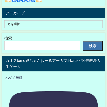
アーカイブ
検索
検索
カオスtomo娘ちゃんねーるアーガマ!Haraハラ!未解決人
生ゲーム
ハゲて無双