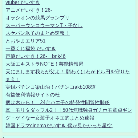
vtuber だいすき
アニメだいすき！26-
オラシオンの競馬グランプリ
スーパーウンコウーマンT・子なし
スケバン氷子のまとめ速報！
とおやまエリア51
一番くじ福袋 だいすき
声優だいすき！26- bnk46
大阪エキストラNOTE！芸能情報局
天にまします我らが父よ！ 願わくはわがドル円を守りた
まえ！
実録パチンコ梁山泊！パチンコakb108道
有益便利情報サイトの杜
病は木から！ 24金バエ子の特発性間質性肺炎
真・モリタダッフル2！！50代無職独身ガチホモ童貞ギン
グ・ゲイなー女装子オネエ的まとめ速報
韓国ドラマcinemaだいすき-僕が見たかった星空-