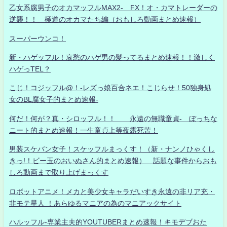
乙女系腐男子のオカマッフルMAX2- FX！オ・カマトレーダーの
逆襲！！ 極道のオカマたち編（おもしろ動画まとめ速報）
スーパーウンコ！
新・ハゲッフル！哀愁のハゲ男の髪ってるまとめ速報！！激しく
ハゲっTEL？
こじ！コジッフル@！-レズっ娘百合ネエ！こじらせ！50独身処
女のBL腐女子的まとめ速報-
何だ！何が？真・シロッフル！！ 永遠の無職童貞- ぼっちな
ニート的まとめ速報！一生童貞上等夜露死苦！
男装スケバン女子！スケッフルまっくす！（新・ナンノひゃくし
きっ!！ビー玉のおいぬさん的まとめ速報） 話題な事件からおも
しろ動画まで取り上げまっくす
ロボットアニメ！メカと美少女キャラだいすき永遠の非リア充・
非モテ星人 ！あらゆるマニアの為のマニアックサイト
ハルッフル-専業主夫的YOUTUBERまとめ速報！キモデブおた