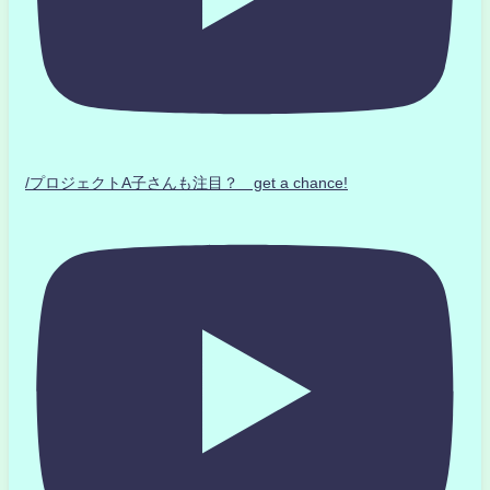
/プロジェクトA子さんも注目？ get a chance!