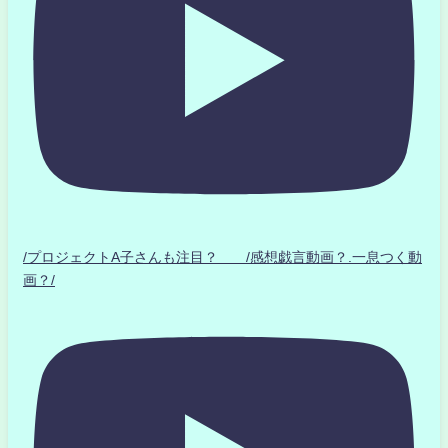
/プロジェクトA子さんも注目？ /感想戯言動画？.一息つく動
画？/