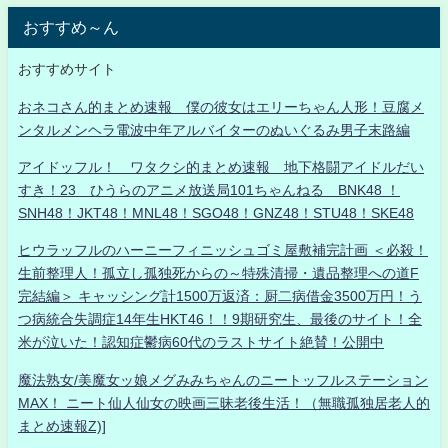
おすすめ～ん
おすすめサイト
おネコさん的まとめ速報 僕の彼女はエリーちゃん人形！豆腐メ
ンタルメンヘラ電波中年アルバイターのぬいぐるみ男子末路編
アイドッフル！ ワタクシ的まとめ速報 地下格闘アイドルだい
すき！23 ひうらのアニメ放送局101ちゃんねる BNK48 ！
SNH48！JKT48！MNL48！SGO48！GNZ48！STU48！SKE48
ヒウラッフルのハーニーフィニッシュゴミ屋敷補完計画 ＜必殺！
生前整理人！孤立し孤独死からの～特殊清掃・遺品整理への道F
完結編＞ キャッシング計1500万返済：厨二病借金3500万円！う
つ病統合失調症14年生HKT46！！9期研究生、最後のサイト！全
米が泣いた！認知症鬱病60代のラストサイト絶賛！公開中
魔法熟女/美魔女ッ娘メグみみちゃんのニートッフルステーション
MAX！ ニート仙人仙女の映画三昧老後生活！（無職孤独居老人的
まとめ速報Z)]