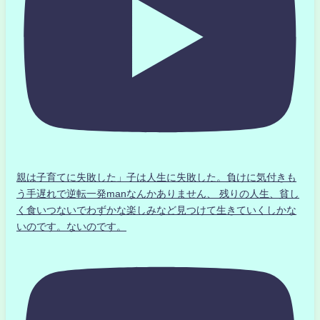
親は子育てに失敗した」子は人生に失敗した。負けに気付きも
う手遅れで逆転一発manなんかありません、 残りの人生、貧し
く食いつないでわずかな楽しみなど見つけて生きていくしかな
いのです。ないのです。