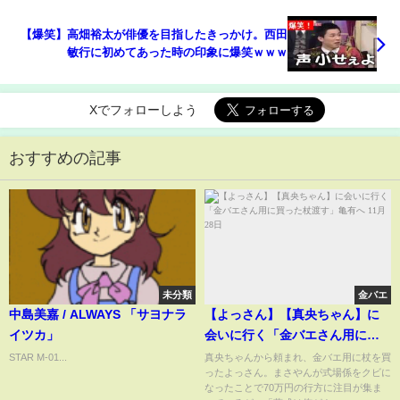
真相に驚愕！【芸能】
【爆笑】高畑裕太が俳優を目指したきっかけ。西田
敏行に初めてあった時の印象に爆笑ｗｗｗ
Xでフォローしよう
おすすめの記事
未分類
金バエ
中島美嘉 / ALWAYS 「サヨナラ
【よっさん】【真央ちゃん】に
イツカ」
会いに行く「金バエさん用に買
った杖渡す」亀有へ 11月28日
STAR M-01...
真央ちゃんから頼まれ、金バエ用に杖を買
ったよっさん。まさやんが式場係をクビに
なったことで70万円の行方に注目が集ま