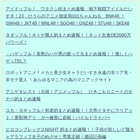
アイドッフル！ ワタクシ的まとめ速報 地下格闘アイドルだい
すき！23 ひうらのアニメ放送局101ちゃんねる BNK48 ！
SNH48！JKT48！MNL48！SGO48！GNZ48！STU48！SKE48
タダッフル！ネトゲ廃人的まとめ速報！！ネット乞食DE2000万
パワーズ！
・ハゲッフル！哀愁のハゲ男の髪ってるまとめ速報！！激しくハ
ゲっTEL？
ロボットアニメ！メカと美少女キャラだいすき永遠の非リア充・
非モテ星人 ！あらゆるマニアの為のマニアックサイト
アニゲタレスト（元祖！アニメッフル） ひきこもりニートのオ
ナベ的まとめ速報
ユカ・ヨネッフル！初老的まとめ速報！！大帝イタチにラリアッ
ト！害獣神アリ・ガー被害に必殺！パイルドライバー
ヒロコンプレックスNIGHT 的まとめ速報！！子供が欲しいど陰キ
ャアラフィフ女子のめざせ！専業主婦！婚活計画編