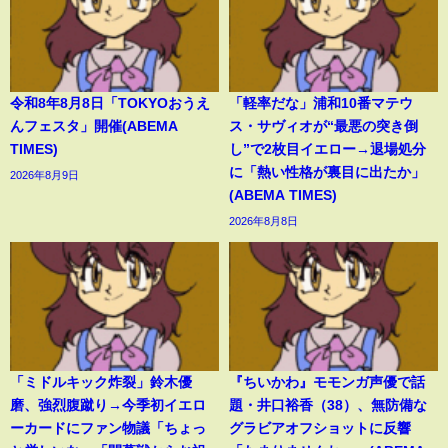
令和8年8月8日「TOKYOおうえ
「軽率だな」浦和10番マテウ
んフェスタ」開催(ABEMA
ス・サヴィオが“最悪の突き倒
TIMES)
し”で2枚目イエロー→退場処分
に「熱い性格が裏目に出たか」
2026年8月9日
(ABEMA TIMES)
2026年8月8日
「ミドルキック炸裂」鈴木優
『ちいかわ』モモンガ声優で話
磨、強烈腹蹴り→今季初イエロ
題・井口裕香（38）、無防備な
ーカードにファン物議「ちょっ
グラビアオフショットに反響