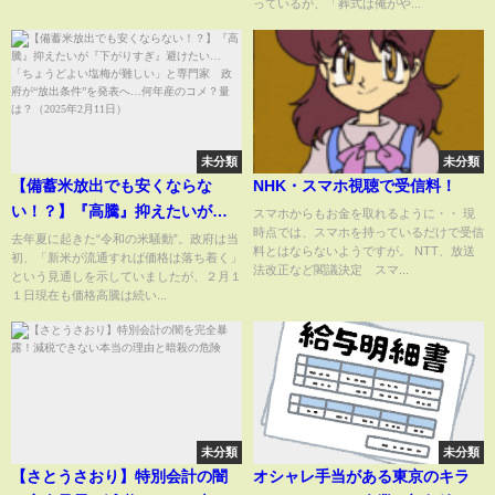
っているが、「葬式は俺がや...
未分類
未分類
【備蓄米放出でも安くならな
NHK・スマホ視聴で受信料！
い！？】『高騰』抑えたいが
スマホからもお金を取れるように・・ 現
時点では、スマホを持っているだけで受信
『下がりすぎ』避けたい…「ち
去年夏に起きた“令和の米騒動”。政府は当
料とはならないようですが。 NTT、放送
初、「新米が流通すれば価格は落ち着く」
ょうどよい塩梅が難しい」と専
法改正など閣議決定 スマ...
という見通しを示していましたが、２月１
門家 政府が“放出条件”を発表
１日現在も価格高騰は続い...
へ…何年産のコメ？量は？
（2025年2月11日）
未分類
未分類
【さとうさおり】特別会計の闇
オシャレ手当がある東京のキラ