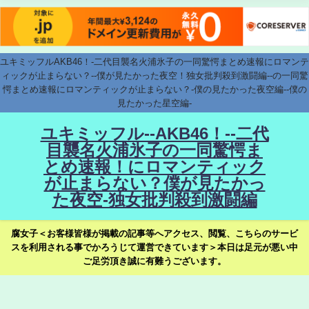
ユキミッフルAKB46！-二代目襲名火浦氷子の一同驚愕まとめ速報にロマンテ
ィックが止まらない？--僕が見たかった夜空！独女批判殺到激闘編--の一同驚
愕まとめ速報にロマンティックが止まらない？-僕の見たかった夜空編--僕の
見たかった星空編-
ユキミッフル--AKB46！--二代
目襲名火浦氷子の一同驚愕ま
とめ速報！にロマンティック
が止まらない？僕が見たかっ
た夜空-独女批判殺到激闘編
腐女子＜お客様皆様が掲載の記事等へアクセス、閲覧、こちらのサービ
スを利用される事でかろうじて運営できています＞本日は足元が悪い中
ご足労頂き誠に有難うございます。