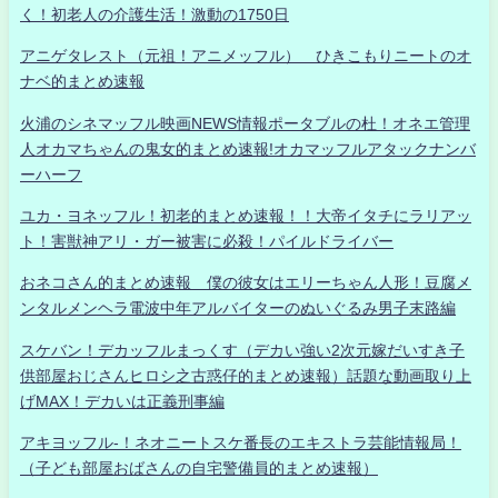
く！初老人の介護生活！激動の1750日
アニゲタレスト（元祖！アニメッフル） ひきこもりニートのオ
ナベ的まとめ速報
火浦のシネマッフル映画NEWS情報ポータブルの杜！オネエ管理
人オカマちゃんの鬼女的まとめ速報!オカマッフルアタックナンバ
ーハーフ
ユカ・ヨネッフル！初老的まとめ速報！！大帝イタチにラリアッ
ト！害獣神アリ・ガー被害に必殺！パイルドライバー
おネコさん的まとめ速報 僕の彼女はエリーちゃん人形！豆腐メ
ンタルメンヘラ電波中年アルバイターのぬいぐるみ男子末路編
スケバン！デカッフルまっくす（デカい強い2次元嫁だいすき子
供部屋おじさんヒロシ之古惑仔的まとめ速報）話題な動画取り上
げMAX！デカいは正義刑事編
アキヨッフル-！ネオニートスケ番長のエキストラ芸能情報局！
（子ども部屋おばさんの自宅警備員的まとめ速報）