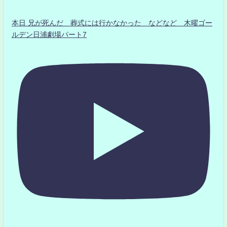
本日 兄が死んだ 葬式には行かなかった などなど 木曜ゴー
ルデン日浦劇場パート7