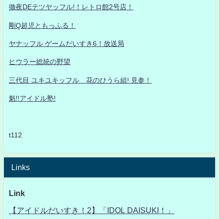
徹夜DEテツヤッフル!！レトロ館2号店！
剛Q超児ともっふる！
ヤナッフル ゲームだいすき6！放送局
ヒウラー総統の野望
三代目 ユキユキッフル 花のひうら組! 見参！
魁!!アイドル塾!
t112
Links
Link
【アイドルだいすき！2】「IDOL DAISUKI！」