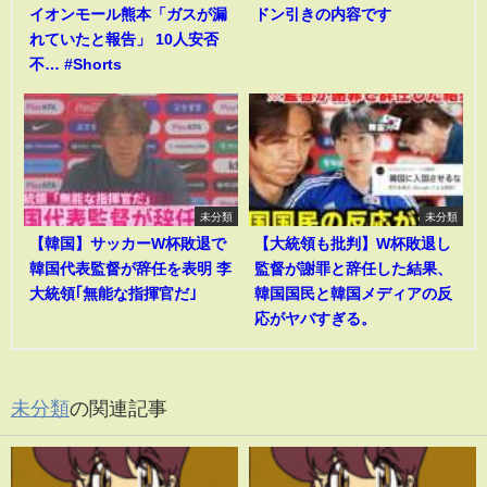
イオンモール熊本「ガスが漏
ドン引きの内容です
れていたと報告」 10人安否
不… #Shorts
未分類
未分類
【韓国】サッカーW杯敗退で
【大統領も批判】W杯敗退し
韓国代表監督が辞任を表明 李
監督が謝罪と辞任した結果、
大統領｢無能な指揮官だ｣
韓国国民と韓国メディアの反
応がヤバすぎる。
未分類
の関連記事