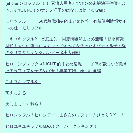
[ヨシヨシロッフル-！！-素浪人勇者カツオンの未解決事件簿へよ
うこそYOUKO！のナンノ洋子のはなしは信じるな編）]
モリッフル！ 50代無職独身的まとめ速報！有益便利情報サイ
トの杜 モリッフル
ユキユキッフル2！ど底辺的一同驚愕騒然まとめ速報！超氷河期
世代！人生の強制ロスカットですべてを失ったキグナス氷子の愛
のクリスタルキングボンビー脱出大作戦
ヒロコンプレックスNIGHT 的まとめ速報！！子供が欲しいど陰キ
ャアラフィフ女子のめざせ！専業主婦！婚活計画編
ユキユキッフル3！
萌えっふる！
天にまします我ら！
ヒロシッフル！ヒロシデース山さんのリフォームひとりDIY！！
ヒロユキユキッフルMAX！スーパークッキング！