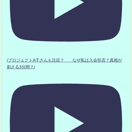
/プロジェクトA子さんも注目？ なぜ私は入会拒否？真相が
刺さる3分間？/