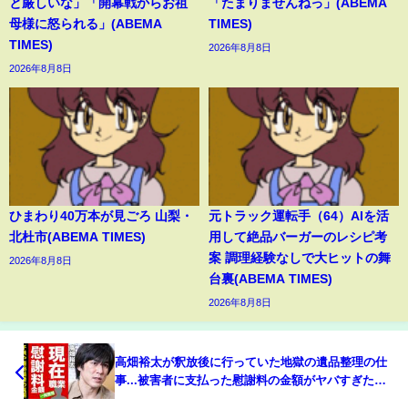
と厳しいな」「開幕戦からお祖
「たまりませんねっ」(ABEMA
母様に怒られる」(ABEMA
TIMES)
TIMES)
2026年8月8日
2026年8月8日
ひまわり40万本が見ごろ 山梨・
元トラック運転手（64）AIを活
北杜市(ABEMA TIMES)
用して絶品バーガーのレシピ考
案 調理経験なしで大ヒットの舞
2026年8月8日
台裏(ABEMA TIMES)
2026年8月8日
高畑裕太が釈放後に行っていた地獄の遺品整理の仕
事...被害者に支払った慰謝料の金額がヤバすぎた！
『高畑淳子』を母に持つ元俳優の現在...極秘結婚の