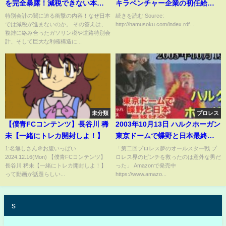
を完全暴露！減税できない本当
キラベンチャー企業の初任給
の理由と暗殺の危険
地獄すぎるwwwwww
特別会計の闇に迫る衝撃の内容！なぜ日本
続きを読む Source:
では減税が進まないのか。 その答えは、
http://hamusoku.com/index.rdf...
複雑に絡み合ったガソリン税や道路特別会
計、そして巨大な利権構造に...
未分類
プロレス
【僕青FCコンテンツ】長谷川 稀
2003年10月13日 ハルクホーガン
未【一緒にトレカ開封しよ！】
東京ドームで蝶野と日本最終試
合
1:名無しさん＠お腹いっぱい
「第二回プロレス夢のオールスター戦 プ
2024.12.16(Mon) 【僕青FCコンテンツ】
ロレス界のピンチを救ったのは意外な男だ
長谷川 稀未【一緒にトレカ開封しよ！】
った」 Amazonで発売中
って動画が話題らしい...
https://www.amazo...
s