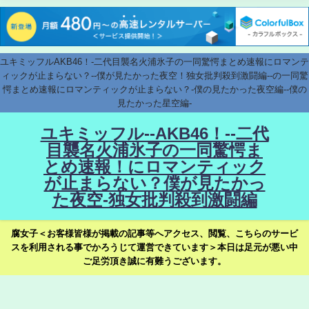
ユキミッフルAKB46！-二代目襲名火浦氷子の一同驚愕まとめ速報にロマンテ
ィックが止まらない？--僕が見たかった夜空！独女批判殺到激闘編--の一同驚
愕まとめ速報にロマンティックが止まらない？-僕の見たかった夜空編--僕の
見たかった星空編-
ユキミッフル--AKB46！--二代
目襲名火浦氷子の一同驚愕ま
とめ速報！にロマンティック
が止まらない？僕が見たかっ
た夜空-独女批判殺到激闘編
腐女子＜お客様皆様が掲載の記事等へアクセス、閲覧、こちらのサービ
スを利用される事でかろうじて運営できています＞本日は足元が悪い中
ご足労頂き誠に有難うございます。