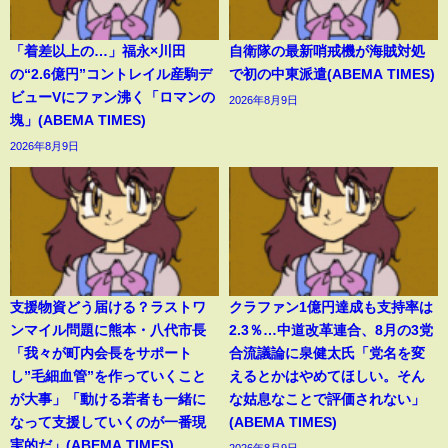
「着差以上の…」福永×川田
自衛隊の最新哨戒機が海賊対処
の“2.6億円”コントレイル産駒デ
で初の中東派遣(ABEMA TIMES)
ビューVにファン沸く「ロマンの
2026年8月9日
塊」(ABEMA TIMES)
2026年8月9日
支援物資どう届ける？ラストワ
クラファン1億円達成も支持率は
ンマイル問題に熊本・八代市長
2.3％…中道改革連合、8月の3党
「我々が町内会長をサポート
合流議論に泉健太氏「党名を変
し”毛細血管”を作っていくこと
えるとかはやめてほしい。そん
が大事」「動ける若者も一緒に
な姑息なことで評価されない」
なって支援していくのが一番現
(ABEMA TIMES)
実的だ」(ABEMA TIMES)