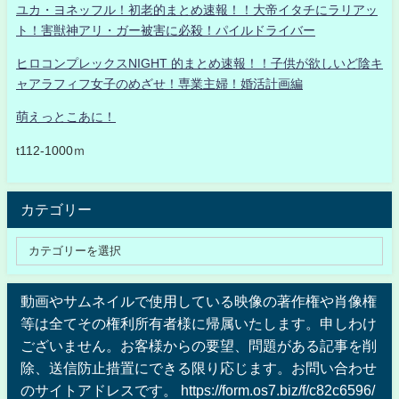
ユカ・ヨネッフル！初老的まとめ速報！！大帝イタチにラリアッ
ト！害獣神アリ・ガー被害に必殺！パイルドライバー
ヒロコンプレックスNIGHT 的まとめ速報！！子供が欲しいど陰キ
ャアラフィフ女子のめざせ！専業主婦！婚活計画編
萌えっとこあに！
t112-1000ｍ
カテゴリー
動画やサムネイルで使用している映像の著作権や肖像権
等は全てその権利所有者様に帰属いたします。申しわけ
ございません。お客様からの要望、問題がある記事を削
除、送信防止措置にできる限り応じます。お問い合わせ
のサイトアドレスです。 https://form.os7.biz/f/c82c6596/