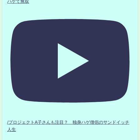
ハゲて無双
/プロジェクトA子さんも注目？ 独身ハゲ僧侶のサンドイッチ
人生