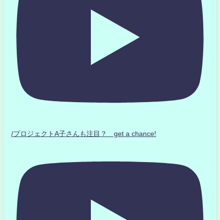
/プロジェクトA子さんも注目？ get a chance!