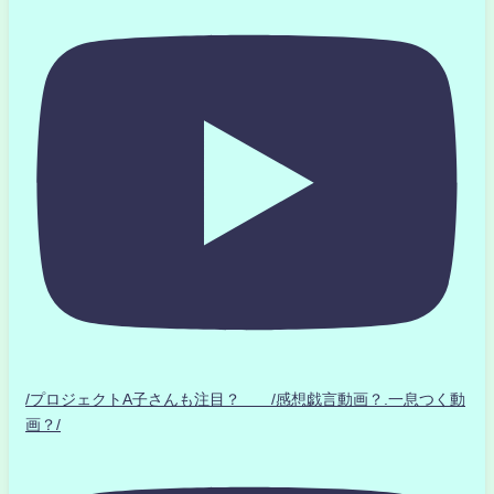
/プロジェクトA子さんも注目？ /感想戯言動画？.一息つく動
画？/