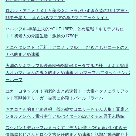
ロボットアニメ！メカと美少女キャラだいすき永遠の非リア充・
非モテ星人 ！あらゆるマニアの為のマニアックサイト
ハルッフル-専業主夫的YOUTUBERまとめ速報！キモデブおた
く！初老人の介護生活！激動の1750日
アニゲタレスト（元祖！アニメッフル） ひきこもりニートのオ
ナベ的まとめ速報
火浦のシネマッフル映画NEWS情報ポータブルの杜！オネエ管理
人オカマちゃんの鬼女的まとめ速報!オカマッフルアタックナンバ
ーハーフ
ユカ・ヨネッフル！初老的まとめ速報！！大帝イタチにラリアッ
ト！害獣神アリ・ガー被害に必殺！パイルドライバー
おネコさん的まとめ速報 僕の彼女はエリーちゃん人形！豆腐メ
ンタルメンヘラ電波中年アルバイターのぬいぐるみ男子末路編
スケバン！デカッフルまっくす（デカい強い2次元嫁だいすき子
供部屋おじさんヒロシ之古惑仔的まとめ速報）話題な動画取り上