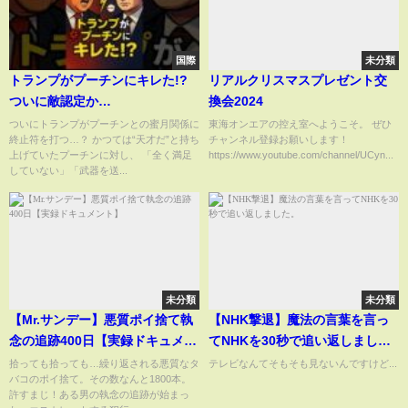
国際
未分類
トランプがプーチンにキレた!?
リアルクリスマスプレゼント交
ついに敵認定か…
換会2024
ついにトランプがプーチンとの蜜月関係に
東海オンエアの控え室へようこそ。 ぜひ
終止符を打つ…？ かつては“天才だ”と持ち
チャンネル登録お願いします！
上げていたプーチンに対し、 「全く満足
https://www.youtube.com/channel/UCyn...
していない」「武器を送...
未分類
未分類
【Mr.サンデー】悪質ポイ捨て執
【NHK撃退】魔法の言葉を言っ
念の追跡400日【実録ドキュメン
てNHKを30秒で追い返しまし
ト】
た。
拾っても拾っても…繰り返される悪質なタ
テレビなんてそもそも見ないんですけど...
バコのポイ捨て。その数なんと1800本。
許すまじ！ある男の執念の追跡が始まっ