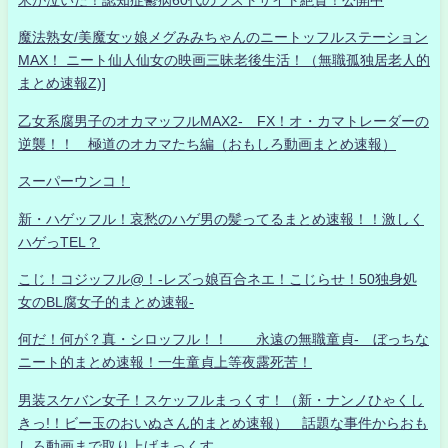
魔法熟女/美魔女ッ娘メグみみちゃんのニートッフルステーション
MAX！ ニート仙人仙女の映画三昧老後生活！（無職孤独居老人的
まとめ速報Z)]
乙女系腐男子のオカマッフルMAX2- FX！オ・カマトレーダーの
逆襲！！ 極道のオカマたち編（おもしろ動画まとめ速報）
スーパーウンコ！
新・ハゲッフル！哀愁のハゲ男の髪ってるまとめ速報！！激しく
ハゲっTEL？
こじ！コジッフル@！-レズっ娘百合ネエ！こじらせ！50独身処
女のBL腐女子的まとめ速報-
何だ！何が？真・シロッフル！！ 永遠の無職童貞- ぼっちな
ニート的まとめ速報！一生童貞上等夜露死苦！
男装スケバン女子！スケッフルまっくす！（新・ナンノひゃくし
きっ!！ビー玉のおいぬさん的まとめ速報） 話題な事件からおも
しろ動画まで取り上げまっくす