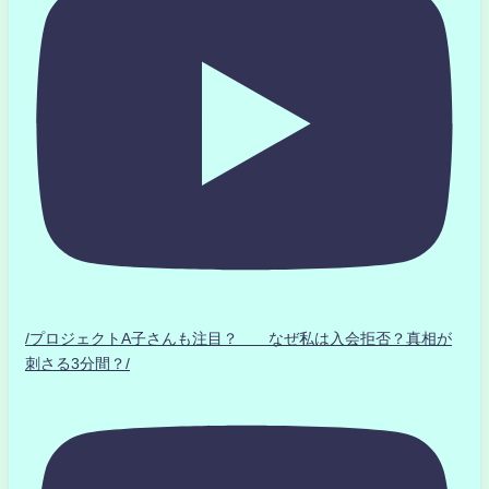
/プロジェクトA子さんも注目？ なぜ私は入会拒否？真相が
刺さる3分間？/