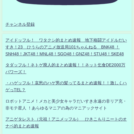
チャンネル登録
アイドッフル！ ワタクシ的まとめ速報 地下格闘アイドルだい
すき！23 ひうらのアニメ放送局101ちゃんねる BNK48 ！
SNH48！JKT48！MNL48！SGO48！GNZ48！STU48！SKE48
タダッフル！ネトゲ廃人的まとめ速報！！ネット乞食DE2000万
パワーズ！
・ハゲッフル！哀愁のハゲ男の髪ってるまとめ速報！！激しくハ
ゲっTEL？
ロボットアニメ！メカと美少女キャラだいすき永遠の非リア充・
非モテ星人 ！あらゆるマニアの為のマニアックサイト
アニゲタレスト（元祖！アニメッフル） ひきこもりニートのオ
ナベ的まとめ速報