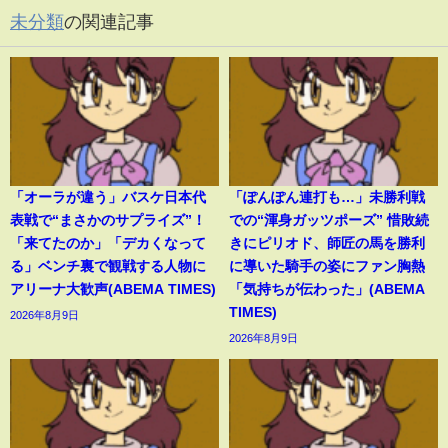
未分類
の関連記事
「オーラが違う」バスケ日本代
「ぽんぽん連打も…」未勝利戦
表戦で“まさかのサプライズ”！
での“渾身ガッツポーズ” 惜敗続
「来てたのか」「デカくなって
きにピリオド、師匠の馬を勝利
る」ベンチ裏で観戦する人物に
に導いた騎手の姿にファン胸熱
アリーナ大歓声(ABEMA TIMES)
「気持ちが伝わった」(ABEMA
TIMES)
2026年8月9日
2026年8月9日