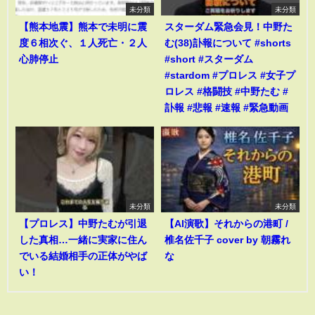
未分類
未分類
【熊本地震】熊本で未明に震
スターダム緊急会見！中野た
度６相次ぐ、１人死亡・２人
む(38)訃報について #shorts
心肺停止
#short #スターダム
#stardom #プロレス #女子プ
ロレス #格闘技 #中野たむ #
訃報 #悲報 #速報 #緊急動画
未分類
未分類
【プロレス】中野たむが引退
【AI演歌】それからの港町 /
した真相…一緒に実家に住ん
椎名佐千子 cover by 朝霧れ
でいる結婚相手の正体がやば
な
い！