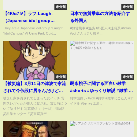
未分類
未分類
【4K/α7Ⅳ】ラフ-Laugh-
日本で無賃乗車の方法を紹介す
（Japanese idol group
る外国人
Laugh）アイドルキャンパ
They are a Japanese idol group ”Laugh”
#無賃乗車 #迷惑 #外国人 #迷惑系 #fidias
”Idol Campus” At Ueno Park Outd...
#pdrさん #切り抜き...
ス/Idol Campus 上野水上音楽堂
2022年8月14日（日）
未分類
未分類
【被災編】3月11日の津波で家流
嗣永桃子に関する面白い雑学
されて今仮設に居るんだけど何
#shorts #ゆっくり解説 #雑学 #
か質問ある？【東日本大震災】
ももち
被災し家を流されてしまった女イッチ 質
雑学面白い #2ch #雑学 #雑学ねこたん #ア
問スレだったが住人に促され、震災時につ
イドル #berryz工房...
【2ch感動スレ】
いて語りだす 写真提供：（一財）消防防
災科学センター「災害写真デ...