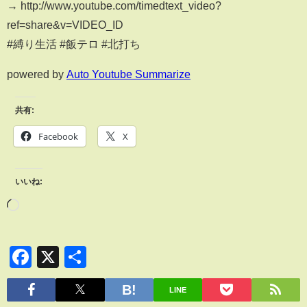
→ http://www.youtube.com/timedtext_video?
ref=share&v=VIDEO_ID
#縛り生活 #飯テロ #北打ち
powered by
Auto Youtube Summarize
共有:
Facebook
X
いいね:
Facebook
X
共
有
LINE