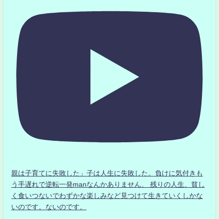
親は子育てに失敗した」子は人生に失敗した。負けに気付きも
う手遅れで逆転一発manなんかありません、 残りの人生、貧し
く食いつないでわずかな楽しみなど見つけて生きていくしかな
いのです。ないのです。