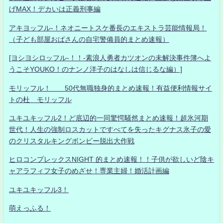
げMAX！デカいは正義刑事編
アキヨッフル-！ネオニートスケ番長のエキストラ芸能情報局！
（子ども部屋おばさんの自宅警備員的まとめ速報）
[ヨシヨシロッフル-！！-素浪人勇者カツオンの未解決事件簿へよ
うこそYOUKO！のナンノ洋子のはなしは信じるな編）]
モリッフル！ 50代無職独身的まとめ速報！有益便利情報サイ
トの杜 モリッフル
ユキユキッフル2！ど底辺的一同驚愕騒然まとめ速報！超氷河期
世代！人生の強制ロスカットですべてを失ったキグナス氷子の愛
のクリスタルキングボンビー脱出大作戦
ヒロコンプレックスNIGHT 的まとめ速報！！子供が欲しいど陰キ
ャアラフィフ女子のめざせ！専業主婦！婚活計画編
ユキユキッフル3！
萌えっふる！