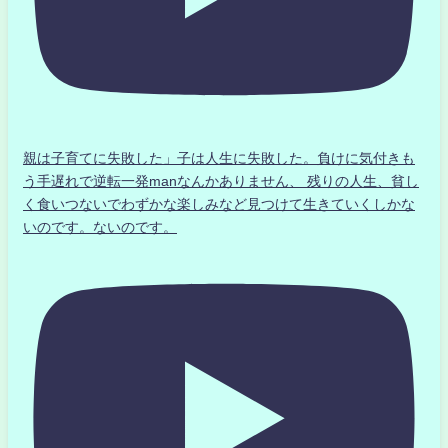
親は子育てに失敗した」子は人生に失敗した。負けに気付きも
う手遅れで逆転一発manなんかありません、 残りの人生、貧し
く食いつないでわずかな楽しみなど見つけて生きていくしかな
いのです。ないのです。