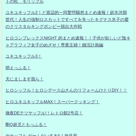
トの杜 モリッフル
ユキユキッフル2！ど底辺的一同驚愕騒然まとめ速報！超氷河期
世代！人生の強制ロスカットですべてを失ったキグナス氷子の愛
のクリスタルキングボンビー脱出大作戦
ヒロコンプレックスNIGHT 的まとめ速報！！子供が欲しいど陰キ
ャアラフィフ女子のめざせ！専業主婦！婚活計画編
ユキユキッフル3！
萌えっふる！
天にまします我ら！
ヒロシッフル！ヒロシデース山さんのリフォームひとりDIY！！
ヒロユキユキッフルMAX！スーパークッキング！
徹夜DEテツヤッフル!！レトロ館2号店！
剛Q超児ともっふる！
ヤナッフル ゲームだいすき6！放送局