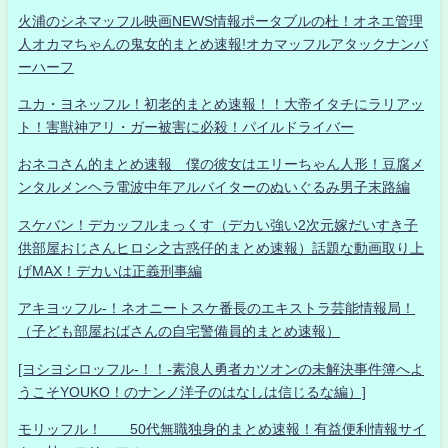
火浦のシネマッフル映画NEWS情報ポータブルの杜！オネエ管理
人オカマちゃんの鬼女的まとめ速報!オカマッフルアタックナンバ
ーハーフ
ユカ・ヨネッフル！初老的まとめ速報！！大帝イタチにラリアッ
ト！害獣神アリ・ガー被害に必殺！パイルドライバー
おネコさん的まとめ速報 僕の彼女はエリーちゃん人形！豆腐メ
ンタルメンヘラ電波中年アルバイターのぬいぐるみ男子末路編
スケバン！デカッフルまっくす（デカい強い2次元嫁だいすき子
供部屋おじさんヒロシ之古惑仔的まとめ速報）話題な動画取り上
げMAX！デカいは正義刑事編
アキヨッフル-！ネオニートスケ番長のエキストラ芸能情報局！
（子ども部屋おばさんの自宅警備員的まとめ速報）
[ヨシヨシロッフル-！！-素浪人勇者カツオンの未解決事件簿へよ
うこそYOUKO！のナンノ洋子のはなしは信じるな編）]
モリッフル！ 50代無職独身的まとめ速報！有益便利情報サイ