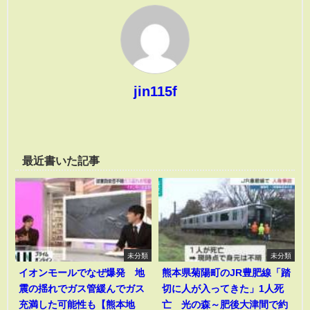
jin115f
最近書いた記事
未分類
未分類
イオンモールでなぜ爆発 地
熊本県菊陽町のJR豊肥線「踏
震の揺れでガス管緩んでガス
切に人が入ってきた」1人死
充満した可能性も【熊本地
亡 光の森～肥後大津間で約