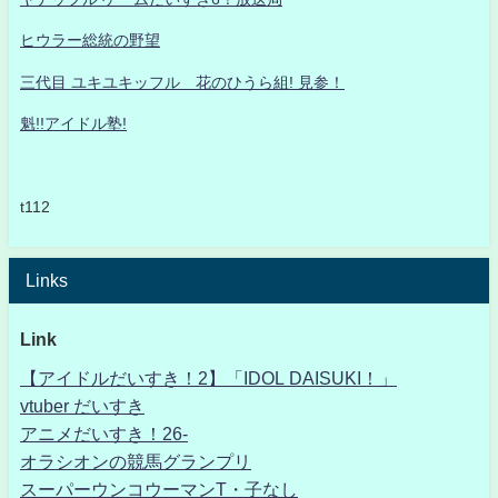
ヒウラー総統の野望
三代目 ユキユキッフル 花のひうら組! 見参！
魁!!アイドル塾!
t112
Links
Link
【アイドルだいすき！2】「IDOL DAISUKI！」
vtuber だいすき
アニメだいすき！26-
オラシオンの競馬グランプリ
スーパーウンコウーマンT・子なし