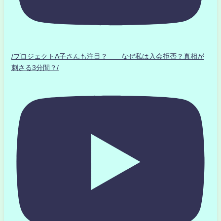
/プロジェクトA子さんも注目？ なぜ私は入会拒否？真相が
刺さる3分間？/