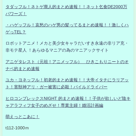
タダッフル！ネトゲ廃人的まとめ速報！！ネット乞食DE2000万
パワーズ！
・ハゲッフル！哀愁のハゲ男の髪ってるまとめ速報！！激しくハ
ゲっTEL？
ロボットアニメ！メカと美少女キャラだいすき永遠の非リア充・
非モテ星人 ！あらゆるマニアの為のマニアックサイト
アニゲタレスト（元祖！アニメッフル） ひきこもりニートのオ
ナベ的まとめ速報
ユカ・ヨネッフル！初老的まとめ速報！！大帝イタチにラリアッ
ト！害獣神アリ・ガー被害に必殺！パイルドライバー
ヒロコンプレックスNIGHT 的まとめ速報！！子供が欲しいど陰キ
ャアラフィフ女子のめざせ！専業主婦！婚活計画編
萌えっとこあに！
t112-1000ｍ