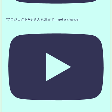
/プロジェクトA子さんも注目？ get a chance!