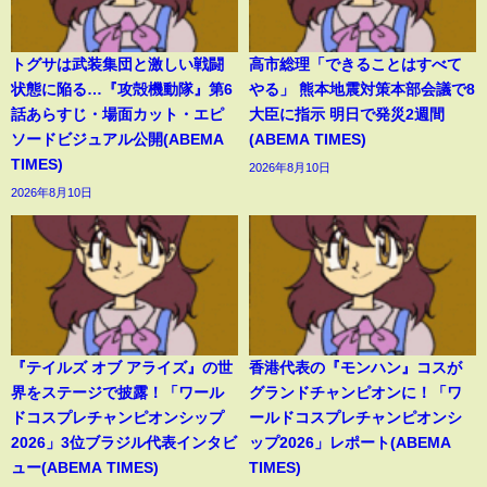
トグサは武装集団と激しい戦闘
高市総理「できることはすべて
状態に陥る…『攻殻機動隊』第6
やる」 熊本地震対策本部会議で8
話あらすじ・場面カット・エピ
大臣に指示 明日で発災2週間
ソードビジュアル公開(ABEMA
(ABEMA TIMES)
TIMES)
2026年8月10日
2026年8月10日
『テイルズ オブ アライズ』の世
香港代表の『モンハン』コスが
界をステージで披露！「ワール
グランドチャンピオンに！「ワ
ドコスプレチャンピオンシップ
ールドコスプレチャンピオンシ
2026」3位ブラジル代表インタビ
ップ2026」レポート(ABEMA
ュー(ABEMA TIMES)
TIMES)