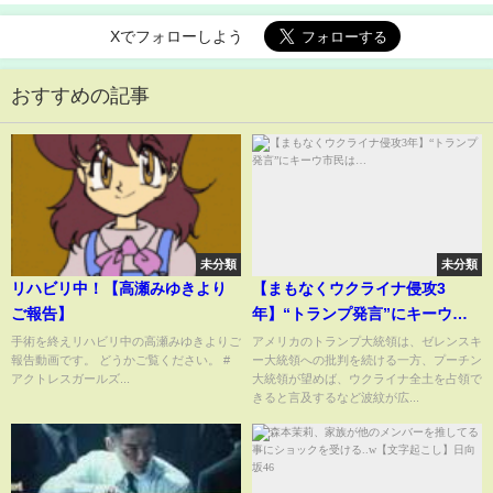
Xでフォローしよう
おすすめの記事
未分類
未分類
リハビリ中！【高瀬みゆきより
【まもなくウクライナ侵攻3
ご報告】
年】“トランプ発言”にキーウ市
民は…
手術を終えリハビリ中の高瀬みゆきよりご
アメリカのトランプ大統領は、ゼレンスキ
報告動画です。 どうかご覧ください。 #
ー大統領への批判を続ける一方、プーチン
アクトレスガールズ...
大統領が望めば、ウクライナ全土を占領で
きると言及するなど波紋が広...