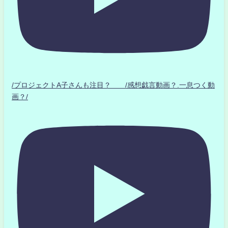
/プロジェクトA子さんも注目？ /感想戯言動画？.一息つく動
画？/