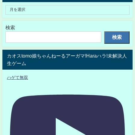
検索
検索
カオスtomo娘ちゃんねーるアーガマ!Haraハラ!未解決人
生ゲーム
ハゲて無双