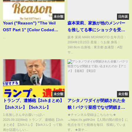
未分類
日向坂
Yoari ("Reason") "The Veil
森本茉莉、家族が他のメンバー
OST Part 1" [Color Coded
を推してる事にショックを受け
Lyrics] /English
る..w【文字起こし】日向坂46
...
森本 茉莉 MARI MORIMOTO 生年月日：
2004年2月23日 星座：うお座 身長：
160.8cm 出身地：東京都 血液型：A型
サ...
未分類
未分類
トランプ、遺憾砲【2chまとめ】
アシタノワダイが閉鎖された全
【2chスレ】【5chスレ】
貌！パクリ疑惑でなぜ閉鎖まで
追い込まれたのか【アニメ】
1:名無しさん＠お腹いっぱい
★チャンネル登録はこちらから★
2025.09.10(Wed) トランプ、遺憾砲【2ch
→https://x.gd/lHJnt 【人間の闇の部分】に
【漫画】【実話】
まとめ】【2chスレ】【5chスレ】って動
焦点を当てた動画を毎日、投稿していま
画が話題らしい...
す。 ★新チ...