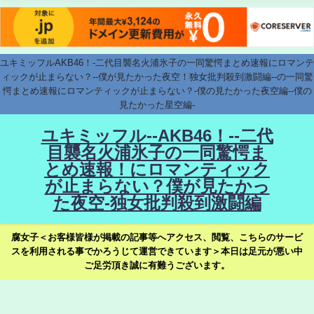
ユキミッフルAKB46！-二代目襲名火浦氷子の一同驚愕まとめ速報にロマンテ
ィックが止まらない？--僕が見たかった夜空！独女批判殺到激闘編--の一同驚
愕まとめ速報にロマンティックが止まらない？-僕の見たかった夜空編--僕の
見たかった星空編-
ユキミッフル--AKB46！--二代
目襲名火浦氷子の一同驚愕ま
とめ速報！にロマンティック
が止まらない？僕が見たかっ
た夜空-独女批判殺到激闘編
腐女子＜お客様皆様が掲載の記事等へアクセス、閲覧、こちらのサービ
スを利用される事でかろうじて運営できています＞本日は足元が悪い中
ご足労頂き誠に有難うございます。