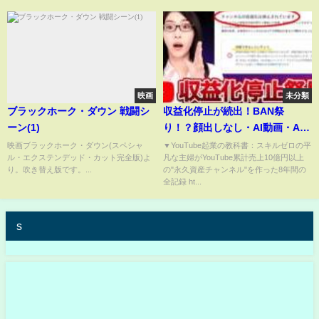
映画
未分類
ブラックホーク・ダウン 戦闘シ
収益化停止が続出！BAN祭
ーン(1)
り！？顔出しなし・AI動画・AI
ショートが対象？
映画ブラックホーク・ダウン(スペシャ
▼YouTube起業の教科書：スキルゼロの平
ル・エクステンデッド・カット完全版)よ
凡な主婦がYouTube累計売上10億円以上
り。吹き替え版です。...
の"永久資産チャンネル"を作った8年間の
全記録 ht...
s