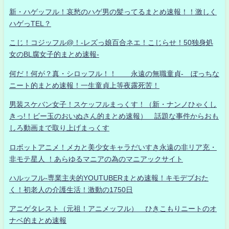
新・ハゲッフル！哀愁のハゲ男の髪ってるまとめ速報！！激しく
ハゲっTEL？
こじ！コジッフル@！-レズっ娘百合ネエ！こじらせ！50独身処
女のBL腐女子的まとめ速報-
何だ！何が？真・シロッフル！！ 永遠の無職童貞- ぼっちな
ニート的まとめ速報！一生童貞上等夜露死苦！
男装スケバン女子！スケッフルまっくす！（新・ナンノひゃくし
きっ!！ビー玉のおいぬさん的まとめ速報） 話題な事件からおも
しろ動画まで取り上げまっくす
ロボットアニメ！メカと美少女キャラだいすき永遠の非リア充・
非モテ星人 ！あらゆるマニアの為のマニアックサイト
ハルッフル-専業主夫的YOUTUBERまとめ速報！キモデブおた
く！初老人の介護生活！激動の1750日
アニゲタレスト（元祖！アニメッフル） ひきこもりニートのオ
ナベ的まとめ速報