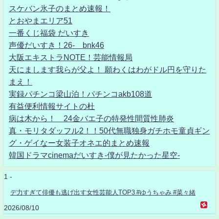
スケバン氷子のまとめ速報！
とおやまエリア51
一番くじ福袋 だいすき
声優だいすき！26- bnk46
大阪エキストラNOTE！芸能情報局
天にまします我らが父よ！ 願わくはわがドル円を守りた
まえ！
実録パチンコ梁山泊！パチンコakb108道
有益便利情報サイトの杜
病は木から！ 24金バエ子の特発性間質性肺炎
真・モリタダッフル2！！50代無職独身ガチホモ童貞ギン
グ・ゲイなー女装子オネエ的まとめ速報
韓国ドラマcinemaだいすき-僕が見たかった星空-
1 -
デ力すぎて俳優も逃げ出す女性芸能人TOP3 #ゆうちゃみ #菜々緒
2026/08/10