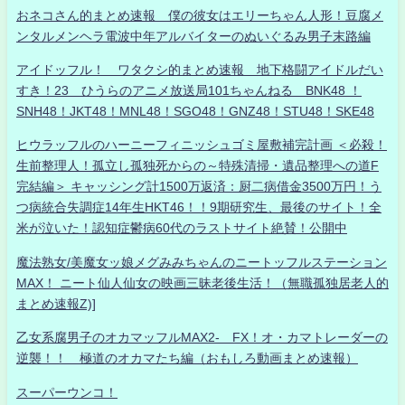
おネコさん的まとめ速報 僕の彼女はエリーちゃん人形！豆腐メ
ンタルメンヘラ電波中年アルバイターのぬいぐるみ男子末路編
アイドッフル！ ワタクシ的まとめ速報 地下格闘アイドルだい
すき！23 ひうらのアニメ放送局101ちゃんねる BNK48 ！
SNH48！JKT48！MNL48！SGO48！GNZ48！STU48！SKE48
ヒウラッフルのハーニーフィニッシュゴミ屋敷補完計画 ＜必殺！
生前整理人！孤立し孤独死からの～特殊清掃・遺品整理への道F
完結編＞ キャッシング計1500万返済：厨二病借金3500万円！う
つ病統合失調症14年生HKT46！！9期研究生、最後のサイト！全
米が泣いた！認知症鬱病60代のラストサイト絶賛！公開中
魔法熟女/美魔女ッ娘メグみみちゃんのニートッフルステーション
MAX！ ニート仙人仙女の映画三昧老後生活！（無職孤独居老人的
まとめ速報Z)]
乙女系腐男子のオカマッフルMAX2- FX！オ・カマトレーダーの
逆襲！！ 極道のオカマたち編（おもしろ動画まとめ速報）
スーパーウンコ！