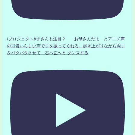
/プロジェクトA子さんも注目？ お母さんだよ とアニメ声
の可愛いらしい声で手を振ってくれる 起き上がりながら両手
をパタパタさせて 右へ左へと ダンスする