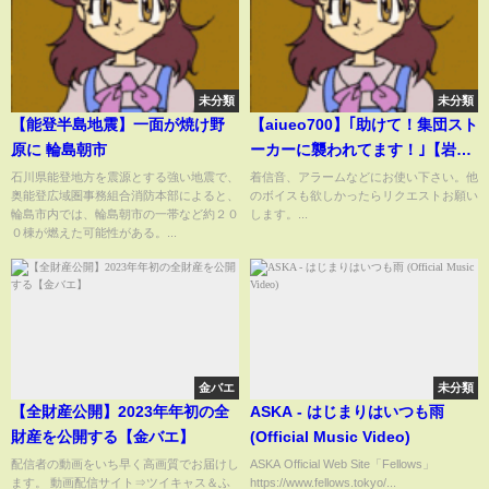
未分類
未分類
【能登半島地震】一面が焼け野
【aiueo700】｢助けて！集団スト
原に 輪島朝市
ーカーに襲われてます！｣【岩間
好一】
石川県能登地方を震源とする強い地震で、
着信音、アラームなどにお使い下さい。他
奥能登広域圏事務組合消防本部によると、
のボイスも欲しかったらリクエストお願い
輪島市内では、輪島朝市の一帯など約２０
します。...
０棟が燃えた可能性がある。...
金バエ
未分類
【全財産公開】2023年年初の全
ASKA - はじまりはいつも雨
財産を公開する【金バエ】
(Official Music Video)
配信者の動画をいち早く高画質でお届けし
ASKA Official Web Site「Fellows」
ます。 動画配信サイト⇒ツイキャス＆ふ
https://www.fellows.tokyo/...