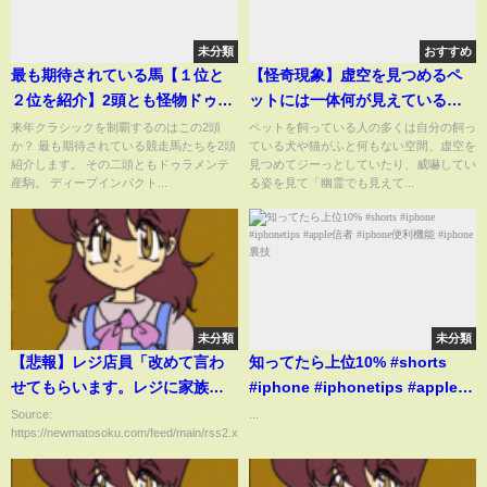
未分類
おすすめ
最も期待されている馬【１位と
【怪奇現象】虚空を見つめるペ
２位を紹介】2頭とも怪物ドゥラ
ットには一体何が見えているの
メンテ産駒
か…
来年クラシックを制覇するのはこの2頭
ペットを飼っている人の多くは自分の飼っ
か？ 最も期待されている競走馬たちを2頭
ている犬や猫がふと何もない空間、虚空を
紹介します。 その二頭ともドゥラメンテ
見つめてジーっとしていたり、威嚇してい
産駒。 ディープインパクト...
る姿を見て「幽霊でも見えて...
未分類
未分類
【悲報】レジ店員「改めて言わ
知ってたら上位10% #shorts
せてもらいます。レジに家族総
#iphone #iphonetips #apple信
出で並ぶのはうるさいし邪魔だ
者 #iphone便利機能 #iphone裏
Source:
...
https://newmatosoku.com/feed/main/rss2.xml...
からやめろ」
技