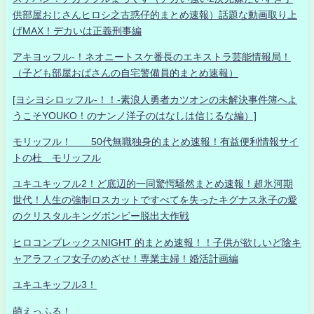
供部屋おじさんヒロシ之古惑仔的まとめ速報）話題な動画取り上
げMAX！デカいは正義刑事編
アキヨッフル-！ネオニートスケ番長のエキストラ芸能情報局！
（子ども部屋おばさんの自宅警備員的まとめ速報）
[ヨシヨシロッフル-！！-素浪人勇者カツオンの未解決事件簿へよ
うこそYOUKO！のナンノ洋子のはなしは信じるな編）]
モリッフル！ 50代無職独身的まとめ速報！有益便利情報サイ
トの杜 モリッフル
ユキユキッフル2！ど底辺的一同驚愕騒然まとめ速報！超氷河期
世代！人生の強制ロスカットですべてを失ったキグナス氷子の愛
のクリスタルキングボンビー脱出大作戦
ヒロコンプレックスNIGHT 的まとめ速報！！子供が欲しいど陰キ
ャアラフィフ女子のめざせ！専業主婦！婚活計画編
ユキユキッフル3！
萌えっふる！