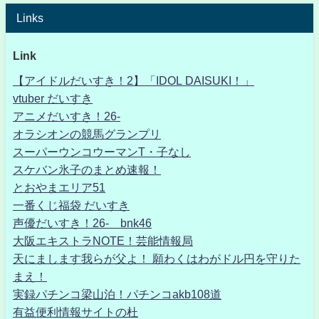
Links
Link
【アイドルだいすき！2】「IDOL DAISUKI！」
vtuber だいすき
アニメだいすき！26-
オラシオンの競馬グランプリ
スーパーウンコウーマンT・子なし
スケバン氷子のまとめ速報！
とおやまエリア51
一番くじ福袋 だいすき
声優だいすき！26- bnk46
大阪エキストラNOTE！芸能情報局
天にまします我らが父よ！ 願わくはわがドル円を守りた
まえ！
実録パチンコ梁山泊！パチンコakb108道
有益便利情報サイトの杜