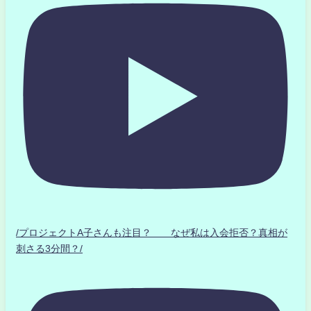
/プロジェクトA子さんも注目？ なぜ私は入会拒否？真相が
刺さる3分間？/