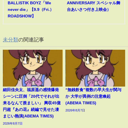
BALLISTIK BOYZ「We
ANNIVERSARY スペシャル舞
never die」【9.9（Fri.）
台あいさつ付き上映会）
ROADSHOW】
未分類
の関連記事
細田佳央太、福原遥の感情爆発
“無銭飲食”複数の早大生が関与
シーンに圧倒「20代でそれが出
か 大学が異例の注意喚起
来るなんて羨ましい」 興収45億
(ABEMA TIMES)
円超『あの花』続編で見せた凄
2026年8月7日
まじい熱演(ABEMA TIMES)
2026年8月7日