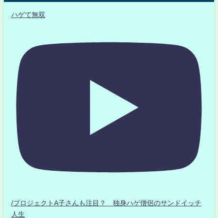
ハゲて無双
/プロジェクトA子さんも注目？ 独身ハゲ僧侶のサンドイッチ
人生