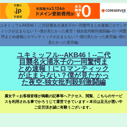
ユキミッフルAKB46！-二代目襲名火浦氷子の一同驚愕まとめ速報にロマンテ
ィックが止まらない？--僕が見たかった夜空！独女批判殺到激闘編--の一同驚
愕まとめ速報にロマンティックが止まらない？-僕の見たかった夜空編--僕の
見たかった星空編-
ユキミッフル--AKB46！--二代
目襲名火浦氷子の一同驚愕ま
とめ速報！にロマンティック
が止まらない？僕が見たかっ
た夜空-独女批判殺到激闘編
腐女子＜お客様皆様が掲載の記事等へアクセス、閲覧、こちらのサービ
スを利用される事でかろうじて運営できています＞本日は足元が悪い中
ご足労頂き誠に有難うございます。