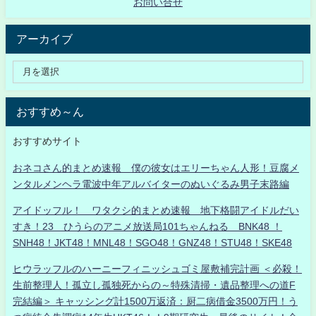
お問い合せ
アーカイブ
おすすめ～ん
おすすめサイト
おネコさん的まとめ速報 僕の彼女はエリーちゃん人形！豆腐メ
ンタルメンヘラ電波中年アルバイターのぬいぐるみ男子末路編
アイドッフル！ ワタクシ的まとめ速報 地下格闘アイドルだい
すき！23 ひうらのアニメ放送局101ちゃんねる BNK48 ！
SNH48！JKT48！MNL48！SGO48！GNZ48！STU48！SKE48
ヒウラッフルのハーニーフィニッシュゴミ屋敷補完計画 ＜必殺！
生前整理人！孤立し孤独死からの～特殊清掃・遺品整理への道F
完結編＞ キャッシング計1500万返済：厨二病借金3500万円！う