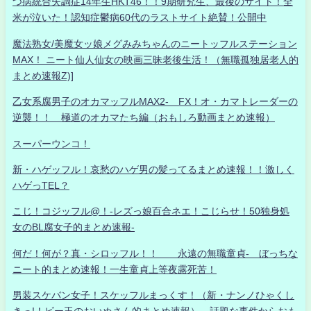
つ病統合失調症14年生HKT46！！9期研究生、最後のサイト！全
米が泣いた！認知症鬱病60代のラストサイト絶賛！公開中
魔法熟女/美魔女ッ娘メグみみちゃんのニートッフルステーション
MAX！ ニート仙人仙女の映画三昧老後生活！（無職孤独居老人的
まとめ速報Z)]
乙女系腐男子のオカマッフルMAX2- FX！オ・カマトレーダーの
逆襲！！ 極道のオカマたち編（おもしろ動画まとめ速報）
スーパーウンコ！
新・ハゲッフル！哀愁のハゲ男の髪ってるまとめ速報！！激しく
ハゲっTEL？
こじ！コジッフル@！-レズっ娘百合ネエ！こじらせ！50独身処
女のBL腐女子的まとめ速報-
何だ！何が？真・シロッフル！！ 永遠の無職童貞- ぼっちな
ニート的まとめ速報！一生童貞上等夜露死苦！
男装スケバン女子！スケッフルまっくす！（新・ナンノひゃくし