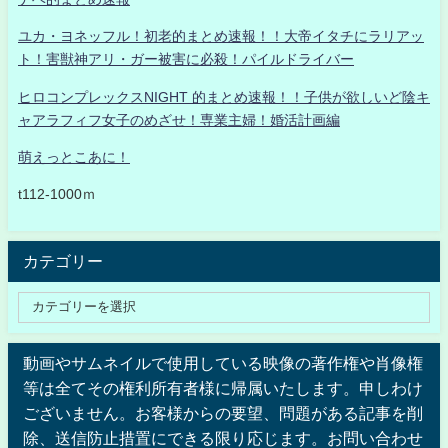
ユカ・ヨネッフル！初老的まとめ速報！！大帝イタチにラリアッ
ト！害獣神アリ・ガー被害に必殺！パイルドライバー
ヒロコンプレックスNIGHT 的まとめ速報！！子供が欲しいど陰キ
ャアラフィフ女子のめざせ！専業主婦！婚活計画編
萌えっとこあに！
t112-1000ｍ
カテゴリー
動画やサムネイルで使用している映像の著作権や肖像権
等は全てその権利所有者様に帰属いたします。申しわけ
ございません。お客様からの要望、問題がある記事を削
除、送信防止措置にできる限り応じます。お問い合わせ