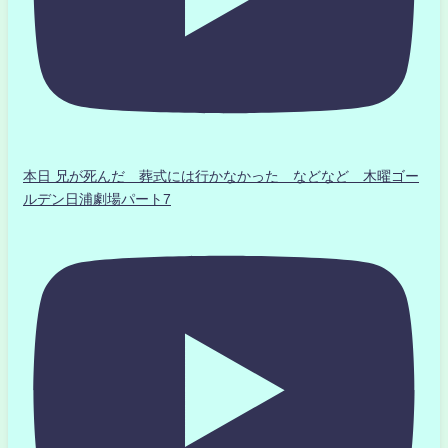
本日 兄が死んだ 葬式には行かなかった などなど 木曜ゴー
ルデン日浦劇場パート7