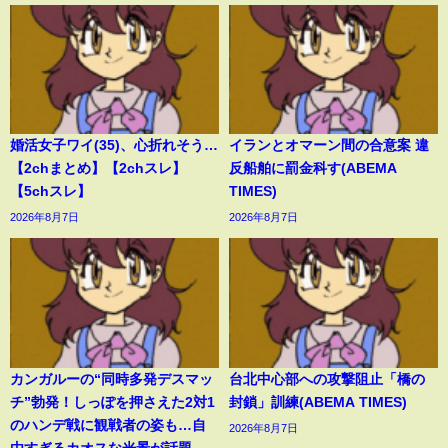
婚活女子ワイ(35)、心折れそう…
イランとオマーン間の合意案 違
【2chまとめ】【2chスレ】
反船舶に罰金科す(ABEMA
【5chスレ】
TIMES)
2026年8月7日
2026年8月7日
カンガルーの“同時多発デスマッ
台北中心部への攻撃阻止「橋の
チ”勃発！しっぽを押さえた2対1
封鎖」訓練(ABEMA TIMES)
のハンデ戦に観戦者の姿も…自
2026年8月7日
由すぎるカオスな光景が話題