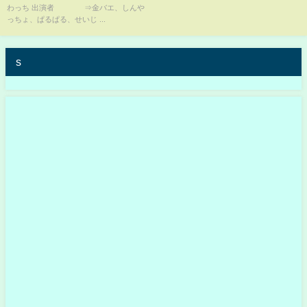
わっち 出演者 ⇒金バエ、しんや
っちょ、ぱるぱる、せいじ ...
s