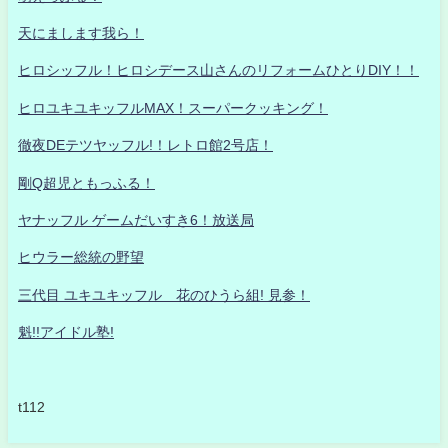
天にまします我ら！
ヒロシッフル！ヒロシデース山さんのリフォームひとりDIY！！
ヒロユキユキッフルMAX！スーパークッキング！
徹夜DEテツヤッフル!！レトロ館2号店！
剛Q超児ともっふる！
ヤナッフル ゲームだいすき6！放送局
ヒウラー総統の野望
三代目 ユキユキッフル 花のひうら組! 見参！
魁!!アイドル塾!
t112