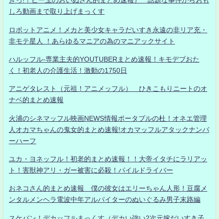
きっ!！ビー玉のおいぬさん的まとめ速報） 話題な事件からおも
しろ動画まで取り上げまっくす
ロボットアニメ！メカと美少女キャラだいすき永遠の非リア充・
非モテ星人 ！あらゆるマニアの為のマニアックサイト
ハルッフル-専業主夫的YOUTUBERまとめ速報！キモデブおた
く！初老人の介護生活！激動の1750日
アニゲタレスト（元祖！アニメッフル） ひきこもりニートのオ
ナベ的まとめ速報
火浦のシネマッフル映画NEWS情報ポータブルの杜！オネエ管理
人オカマちゃんの鬼女的まとめ速報!オカマッフルアタックナンバ
ーハーフ
ユカ・ヨネッフル！初老的まとめ速報！！大帝イタチにラリアッ
ト！害獣神アリ・ガー被害に必殺！パイルドライバー
おネコさん的まとめ速報 僕の彼女はエリーちゃん人形！豆腐メ
ンタルメンヘラ電波中年アルバイターのぬいぐるみ男子末路編
スケバン！デカッフルまっくす（デカい強い2次元嫁だいすき子