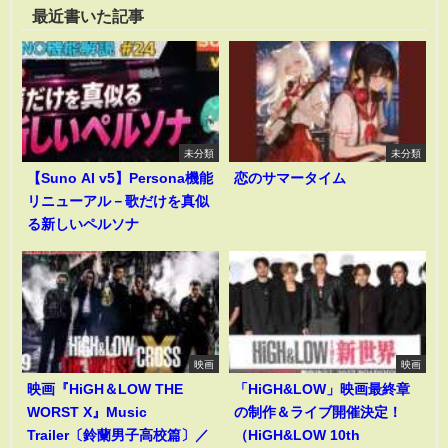
最近書いた記事
未分類
未分類
【Suno AI v5】Persona機能
恋のサマータイム
リニューアル－歌だけを真似
る新しいペルソナ
映画
映画
映画『HiGH＆LOW THE
「HiGH&LOW」映画最終章
WORST X』Music
の制作＆ライブ開催決定！
Trailer〔鈴蘭男子高校篇〕／
（HiGH&LOW 10th