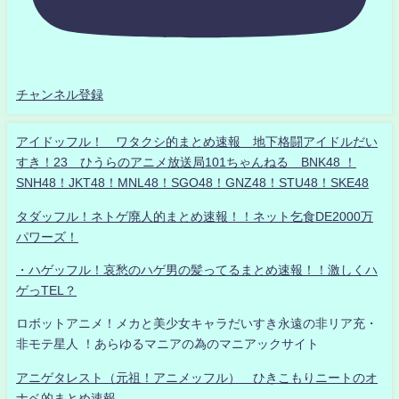
チャンネル登録
アイドッフル！ ワタクシ的まとめ速報 地下格闘アイドルだい
すき！23 ひうらのアニメ放送局101ちゃんねる BNK48 ！
SNH48！JKT48！MNL48！SGO48！GNZ48！STU48！SKE48
タダッフル！ネトゲ廃人的まとめ速報！！ネット乞食DE2000万
パワーズ！
・ハゲッフル！哀愁のハゲ男の髪ってるまとめ速報！！激しくハ
ゲっTEL？
ロボットアニメ！メカと美少女キャラだいすき永遠の非リア充・
非モテ星人 ！あらゆるマニアの為のマニアックサイト
アニゲタレスト（元祖！アニメッフル） ひきこもりニートのオ
ナベ的まとめ速報