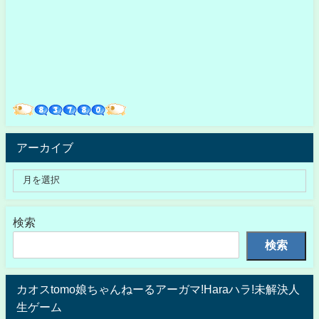
アーカイブ
検索
検索
カオスtomo娘ちゃんねーるアーガマ!Haraハラ!未解決人
生ゲーム