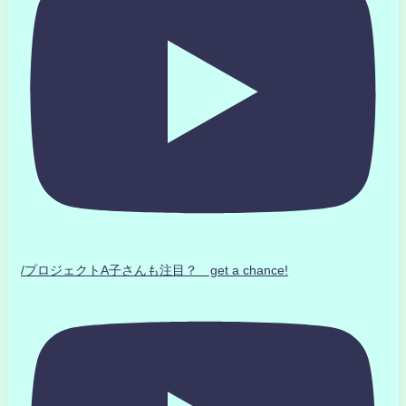
/プロジェクトA子さんも注目？ get a chance!