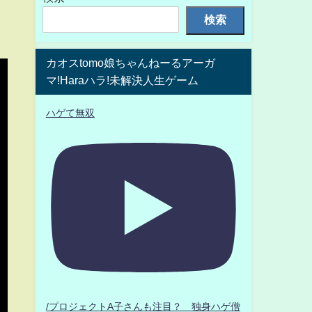
検索
カオスtomo娘ちゃんねーるアーガ
マ!Haraハラ!未解決人生ゲーム
ハゲて無双
/プロジェクトA子さんも注目？ 独身ハゲ僧