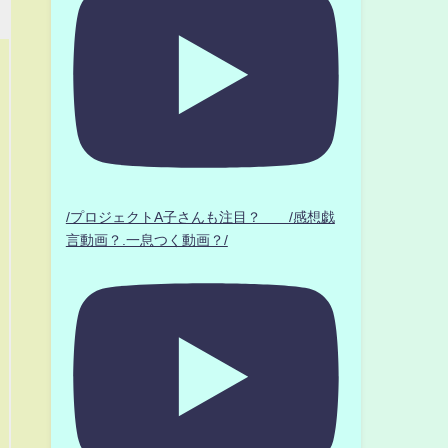
/プロジェクトA子さんも注目？ /感想戯
言動画？.一息つく動画？/