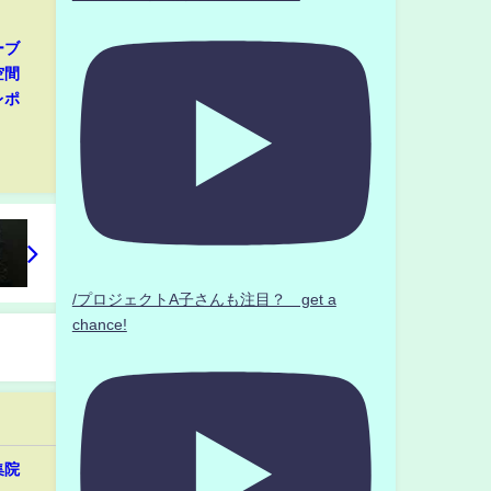
ーブ
空間
レポ
/プロジェクトA子さんも注目？ get a
chance!
集院