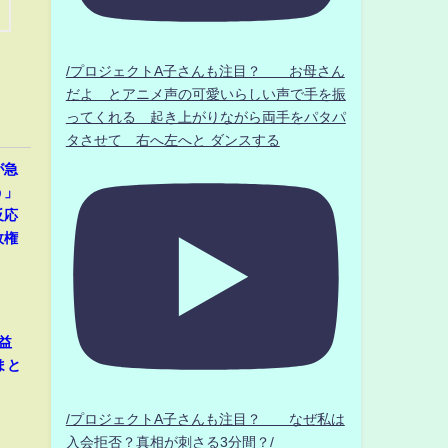
/プロジェクトA子さんも注目？ お母さん
だよ とアニメ声の可愛いらしい声で手を振
ってくれる 起き上がりながら両手をパタパ
タさせて 右へ左へと ダンスする
が急
う」
反応
政権
益
まと
/プロジェクトA子さんも注目？ なぜ私は
入会拒否？真相が刺さる3分間？/