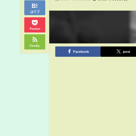
はてブ
Pocket
Feedly
Facebook
post