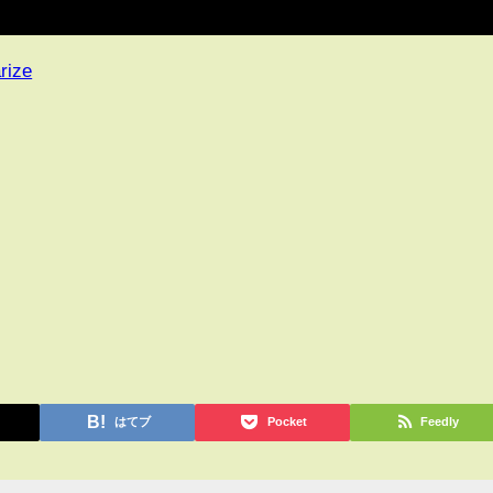
rize
はてブ
Pocket
Feedly