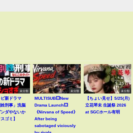
未分類
未分類
未分類
レビ新ドラマ
MULTISUB💥New
【ちょい見せ】5/25(月)
別姓刑事」洗脳
Drama Launch💥
立花琴未 生誕祭 2026
ガンダやないか
《Nirvana of Speed》
at SGCホール有明
マスゴミ】
After being
sabotaged viciously
by rivals