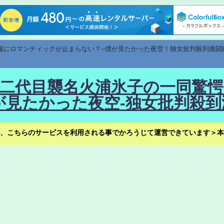
速報にロマンティックが止まらない？--僕が見たかった夜空！独女批判殺到激闘
！--二代目襲名火浦氷子の一同
見たかった夜空-独女批判殺到
、こちらのサービスを利用される事でかろうじて運営できています＞本