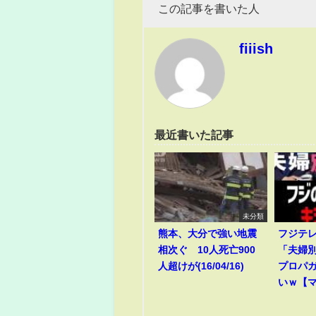
この記事を書いた人
fiiish
最近書いた記事
未分類
熊本、大分で強い地震
フジテ
相次ぐ 10人死亡900
「夫婦
人超けが(16/04/16)
プロパ
いｗ【