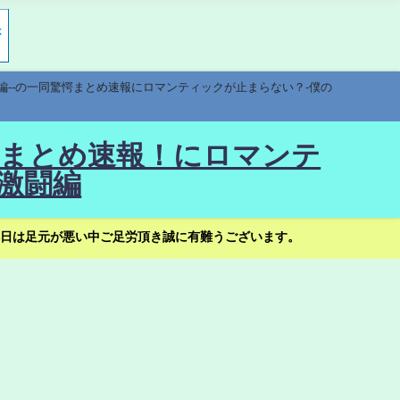
編--の一同驚愕まとめ速報にロマンティックが止まらない？-僕の
驚愕まとめ速報！にロマンテ
激闘編
日は足元が悪い中ご足労頂き誠に有難うございます。