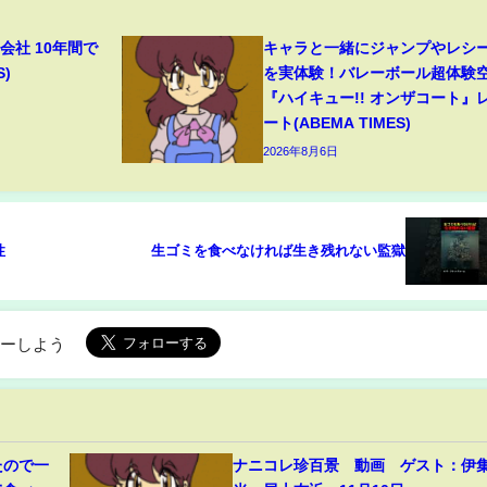
会社 10年間で
キャラと一緒にジャンプやレシ
S)
を実体験！バレーボール超体験
『ハイキュー!! オンザコート』
ート(ABEMA TIMES)
2026年8月6日
性
生ゴミを食べなければ生き残れない監獄
ローしよう
たので一
ナニコレ珍百景 動画 ゲスト：伊