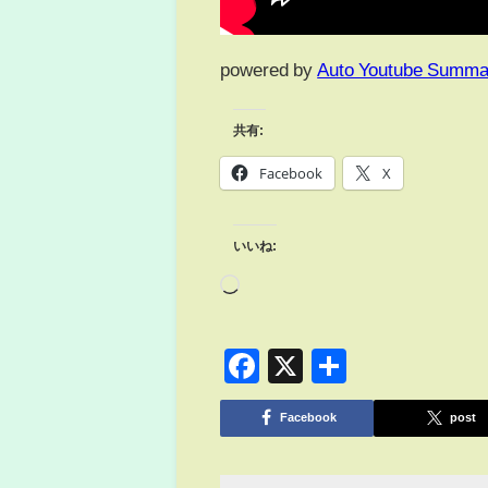
powered by
Auto Youtube Summa
共有:
Facebook
X
いいね:
Facebook
X
共
有
Facebook
post