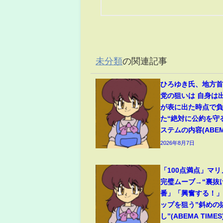
未分類
の関連記事
ひろゆき氏、地方
党の狙いは 自身は
が表に出た時点で
た“絶対に公約を守
ステムの内容(ABEMA
2026年8月7日
「100点満点」マ
完璧ムーブ→“裏抜
番」「興奮する！
ップを狙う”斜めの
し”(ABEMA TIMES