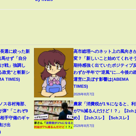
首長選に絞った新
高市総理へのネット上の風向き
出馬せず「自分
変？「新しいこと始めてくれそ
負け戦」強調し
期待感強く出ていたポジティブ
る政党”と斬新シ
わずか半年で“逆風”に…今後の
 TIMES)
運営に及ぼす影響は(ABEMA
TIMES)
2026年8月7日
リノス谷村海那、
農家「消費税が1％になると、利
け弾”「これぞ9
が7%減るんだけど！？」【2ch
」相手守備のギャ
め】【2chスレ】【5chスレ】
抜け出
2026年8月7日
)