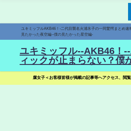
ユキミッフルAKB46！-二代目襲名火浦氷子の一同驚愕まとめ
見たかった夜空編--僕の見たかった星空編-
ユキミッフル--AKB46
ィックが止まらない？僕が
腐女子＜お客様皆様が掲載の記事等へアクセス、閲覧