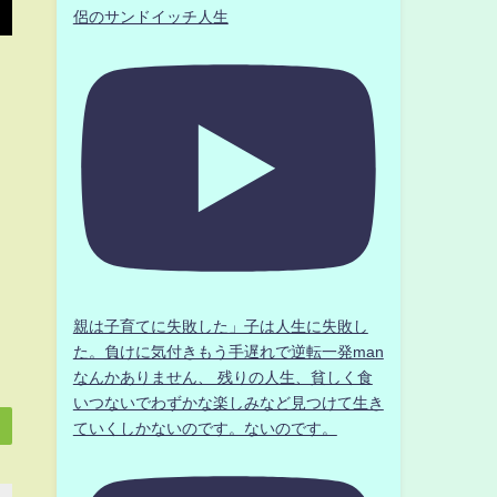
侶のサンドイッチ人生
親は子育てに失敗した」子は人生に失敗し
た。負けに気付きもう手遅れで逆転一発man
なんかありません、 残りの人生、貧しく食
いつないでわずかな楽しみなど見つけて生き
ていくしかないのです。ないのです。