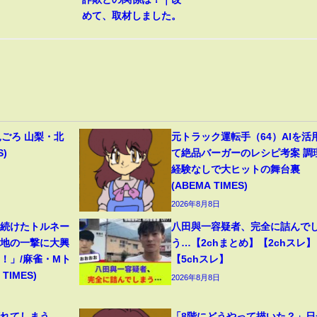
めて、取材しました。
見ごろ 山梨・北
元トラック運転手（64）AIを活
S)
て絶品バーガーのレシピ考案 調
経験なしで大ヒットの舞台裏
(ABEMA TIMES)
2026年8月8日
り続けたトルネー
八田與一容疑者、完全に詰んで
意地の一撃に大興
う…【2chまとめ】【2chスレ】
！」/麻雀・Mト
【5chスレ】
TIMES)
2026年8月8日
壊れてしまう
「8階にどうやって描いた？」日