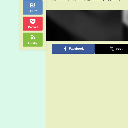
はてブ
Pocket
Feedly
Facebook
post