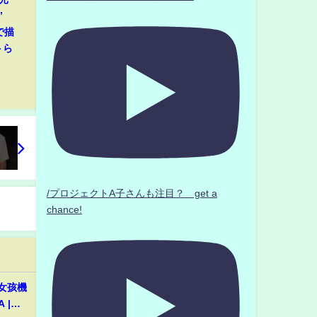
”
で描
トら
/プロジェクトA子さんも注目？ get a
chance!
歲女孩機