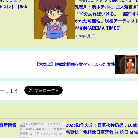
hスレ】【5ch
鬼怒川・廃ホテルに“巨大落書き
「10分あればいける」「無許可
かれた可能性」現役アーティス
が見解(ABEMA TIMES)
2026年8月8日
【大炎上】絶滅危惧種を食べてしまった女性
ローしよう
 最新情報
2025動作大片：日軍挾持奶奶，10
智對抗一隻精銳日軍營救 ⚔️ 抗日 MMA |