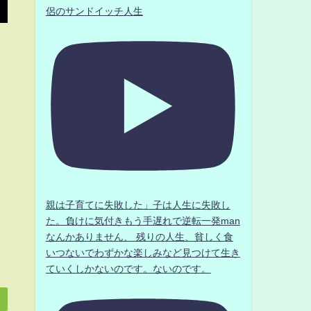
侶のサンドイッチ人生
親は子育てに失敗した」子は人生に失敗し
た。負けに気付きもう手遅れで逆転一発man
なんかありません、 残りの人生、貧しく食
いつないでわずかな楽しみなど見つけて生き
ていくしかないのです。ないのです。