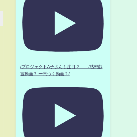
/プロジェクトA子さんも注目？ /感想戯
言動画？.一息つく動画？/