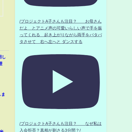
/プロジェクトA子さんも注目？ お母さん
だよ とアニメ声の可愛いらしい声で手を振
ってくれる 起き上がりながら両手をパタパ
タさせて 右へ左へと ダンスする
用し
理
しま
/プロジェクトA子さんも注目？ なぜ私は
入会拒否？真相が刺さる3分間？/
光