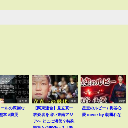
未分類
社会
感想
モールの深刻な
【関東連合】見立真一
星空のルビー / 梅谷心
熊本 #防災
容疑者を追い東南アジ
愛 cover by 朝霧れな
アへ どこに潜伏？特殊
詐欺との関係は？｜改