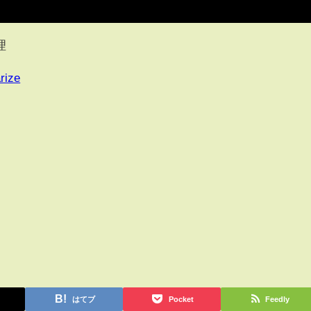
理
rize
はてブ
Pocket
Feedly