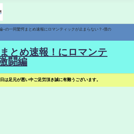
編--の一同驚愕まとめ速報にロマンティックが止まらない？-僕の
驚愕まとめ速報！にロマンテ
激闘編
日は足元が悪い中ご足労頂き誠に有難うございます。