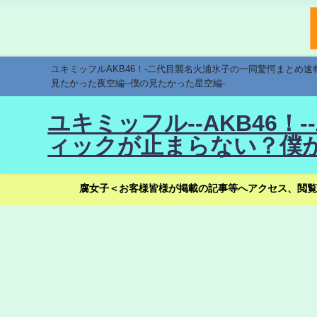
ユキミッフルAKB46！-二代目襲名火浦氷子の一同驚愕まとめ
見たかった夜空編--僕の見たかった星空編-
ユキミッフル--AKB46
ィックが止まらない？僕が
腐女子＜お客様皆様が掲載の記事等へアクセス、閲覧