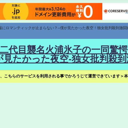
速報にロマンティックが止まらない？--僕が見たかった夜空！独女批判殺到激闘
！--二代目襲名火浦氷子の一同
見たかった夜空-独女批判殺到
、こちらのサービスを利用される事でかろうじて運営できています＞本