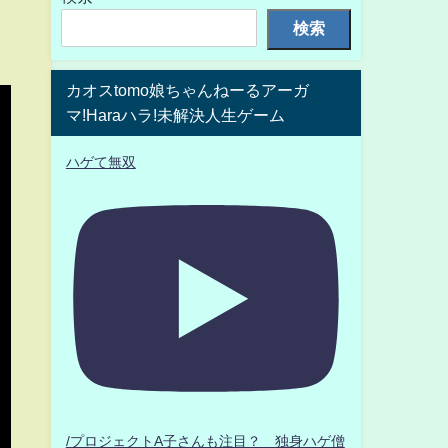
検索
カオスtomo娘ちゃんねーるアーガ
マ!Haraハラ!未解決人生ゲーム
ハゲて無双
/プロジェクトA子さんも注目？ 独身ハゲ僧