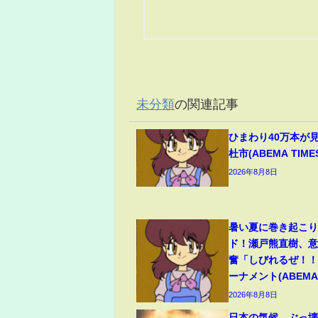
未分類
の関連記事
ひまわり40万本が
杜市(ABEMA TIME
2026年8月8日
暑い夏に巻き起こ
ド！瀬戸熊直樹、
奮「しびれるぜ！！
ーナメント(ABEMA 
2026年8月8日
日本の気候、ぶっ