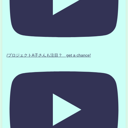
/プロジェクトA子さんも注目？ get a chance!