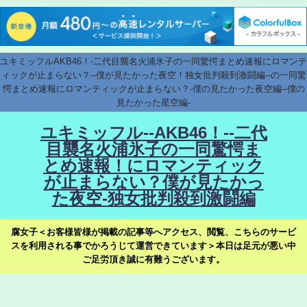
ユキミッフルAKB46！-二代目襲名火浦氷子の一同驚愕まとめ速報にロマンテ
ィックが止まらない？--僕が見たかった夜空！独女批判殺到激闘編--の一同驚
愕まとめ速報にロマンティックが止まらない？-僕の見たかった夜空編--僕の
見たかった星空編-
ユキミッフル--AKB46！--二代
目襲名火浦氷子の一同驚愕ま
とめ速報！にロマンティック
が止まらない？僕が見たかっ
た夜空-独女批判殺到激闘編
腐女子＜お客様皆様が掲載の記事等へアクセス、閲覧、こちらのサービ
スを利用される事でかろうじて運営できています＞本日は足元が悪い中
ご足労頂き誠に有難うございます。