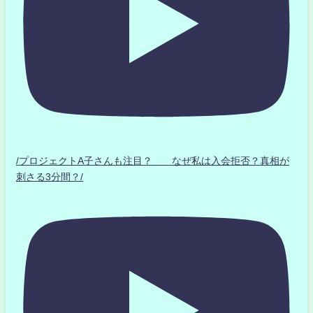
/プロジェクトA子さんも注目？ なぜ私は入会拒否？真相が
刺さる3分間？/