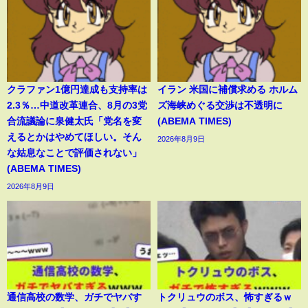
クラファン1億円達成も支持率は
イラン 米国に補償求める ホルム
2.3％…中道改革連合、8月の3党
ズ海峡めぐる交渉は不透明に
合流議論に泉健太氏「党名を変
(ABEMA TIMES)
えるとかはやめてほしい。そん
2026年8月9日
な姑息なことで評価されない」
(ABEMA TIMES)
2026年8月9日
通信高校の数学、ガチでヤバす
トクリュウのボス、怖すぎるｗ