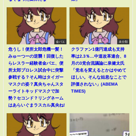
金バエ
未分類
危うし！便所太郎危機一髪！
クラファン1億円達成も支持
みゅーつーの逆襲！回復した
率は2.3％…中道改革連合、8
らレスラー経験者金バエ、便
月の3党合流議論に泉健太氏
所太郎プロレス試合中に突撃
「党名を変えるとかはやめて
参戦する？そん時はタイガー
ほしい。そんな姑息なことで
マスクの姿？真央ちゃんスタ
評価されない」(ABEMA
ーライトキッドマスクで加
TIMES)
勢？セコンド？リングネーム
はあらいぐまラスカル真央ね!