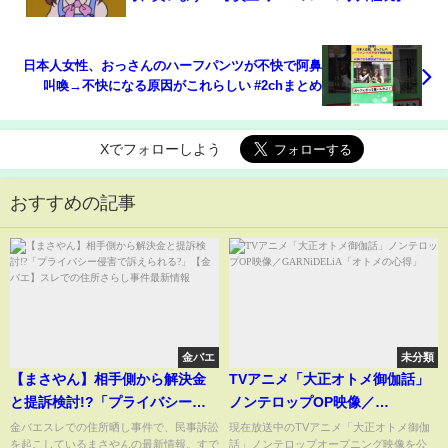
日本人女性、おっさんのハーフパンツが不快で阿鼻
叫喚→不快になる原因がこれらしい #2chまとめ
Xでフォローしよう
おすすめの記事
金バエ
未分類
【まさやん】相手側から解決金
TVアニメ「大正オトメ御伽話」
と提訴検討!?「プライバシー侵
ノンテロップOP映像／
害で訴えられる?」【金バエ】ス
GARNiDELiA「オトメの心得」
金バエスレでの住所晒し事件で、民事訴訟
現在放送中のTVアニメ「大正オトメ御伽
を起こしているまさやんの最新情報。すで
話」ノンテロップオープニング映像を公
レでの住所さらし事件最新情報