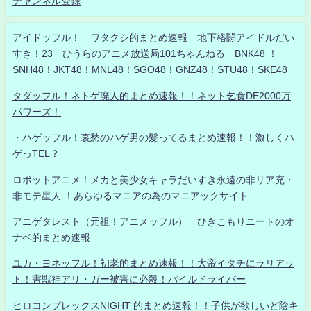
チャンネル登録
アイドッフル！ ワタクシ的まとめ速報 地下格闘アイドルだい
すき！23 ひうらのアニメ放送局101ちゃんねる BNK48 ！
SNH48！JKT48！MNL48！SGO48！GNZ48！STU48！SKE48
タダッフル！ネトゲ廃人的まとめ速報！！ネット乞食DE2000万
パワーズ！
・ハゲッフル！哀愁のハゲ男の髪ってるまとめ速報！！激しくハ
ゲっTEL？
ロボットアニメ！メカと美少女キャラだいすき永遠の非リア充・
非モテ星人 ！あらゆるマニアの為のマニアックサイト
アニゲタレスト（元祖！アニメッフル） ひきこもりニートのオ
ナベ的まとめ速報
ユカ・ヨネッフル！初老的まとめ速報！！大帝イタチにラリアッ
ト！害獣神アリ・ガー被害に必殺！パイルドライバー
ヒロコンプレックスNIGHT 的まとめ速報！！子供が欲しいど陰キ