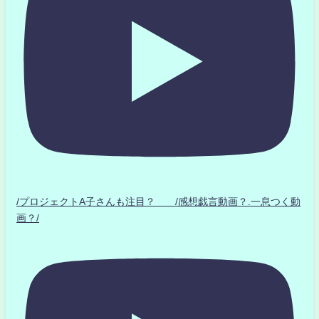
/プロジェクトA子さんも注目？ /感想戯言動画？.一息つく動
画？/