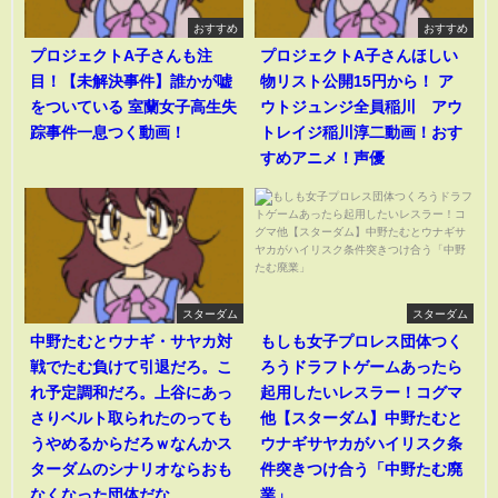
おすすめ
おすすめ
プロジェクトA子さんも注
プロジェクトA子さんほしい
目！【未解決事件】誰かが嘘
物リスト公開15円から！ ア
をついている 室蘭女子高生失
ウトジュンジ全員稲川 アウ
踪事件一息つく動画！
トレイジ稲川淳二動画！おす
すめアニメ！声優
スターダム
スターダム
中野たむとウナギ・サヤカ対
もしも女子プロレス団体つく
戦でたむ負けて引退だろ。こ
ろうドラフトゲームあったら
れ予定調和だろ。上谷にあっ
起用したいレスラー！コグマ
さりベルト取られたのっても
他【スターダム】中野たむと
うやめるからだろｗなんかス
ウナギサヤカがハイリスク条
ターダムのシナリオならおも
件突きつけ合う「中野たむ廃
なくなった団体だな
業」