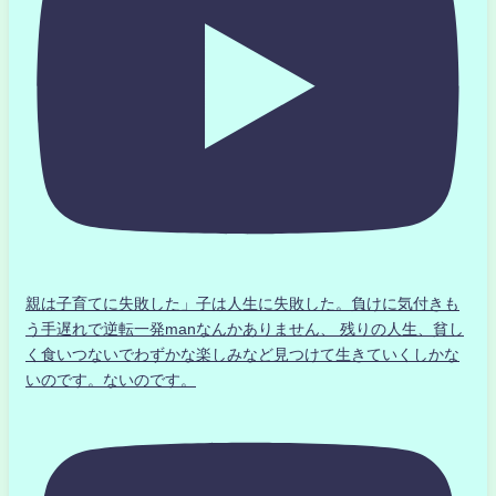
親は子育てに失敗した」子は人生に失敗した。負けに気付きも
う手遅れで逆転一発manなんかありません、 残りの人生、貧し
く食いつないでわずかな楽しみなど見つけて生きていくしかな
いのです。ないのです。