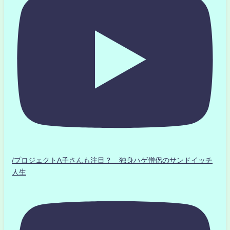
/プロジェクトA子さんも注目？ 独身ハゲ僧侶のサンドイッチ
人生