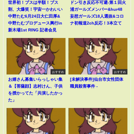
世界初！ブスは半額！ブス
ドン引き反応不可避-第１回火
割、大爆笑！宇宙一かわいい
浦ガールズメンバー&hur48
中野たむ6月24日大仁田厚&
妄想ガールズ18人選抜&コロ
中野たむプロデュース興行in
ナ初報道2ch反応！3本立て
新木場1st RING 記者会見
おすすめ
おすすめ
お婿さん募集いらっしゃい集
[未解決事件]仙台市女性団体
＆【菩薩顔】志村けん、子供
職員殺害事件 -
を授かってた「共演したかっ
た」