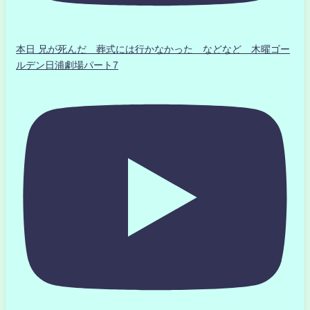
本日 兄が死んだ 葬式には行かなかった などなど 木曜ゴー
ルデン日浦劇場パート7