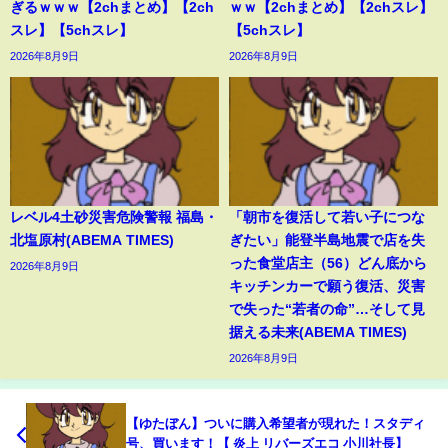
ぎるｗｗｗ【2chまとめ】【2ch
ｗｗ【2chまとめ】【2chスレ】
スレ】【5chスレ】
【5chスレ】
2026年8月9日
2026年8月9日
レベル4土砂災害危険警報 福島・
「朝市を復活して若い子につな
北塩原村(ABEMA TIMES)
ぎたい」能登半島地震で店を失
った食堂店主（56）どん底から
2026年8月9日
キッチンカーで願う復活、災害
で失った“若者の命”…そして見
据える未来(ABEMA TIMES)
2026年8月9日
【ゆたぼん】ついに購入希望者が現れた！スタディ
号、買います！【 炎上 リバーズエコ 小川社長】