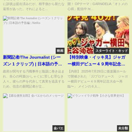
に訴状は提出済みだが、相手側から新たな
開！ OPテーマ：GARNiDELiA「オトメの
返答があった。それによると...
心得」配信中 ht...
映画
スターライト・キッド
新聞記者/The Journalist (シー
【特別映像・イッキ見】ジャガ
ズン 1 クリップ) | 日本語の予告
ー横田デビュー４９周年記念大
編 | Netflix
会〜再臨〜 メインの６人タッ
政府が関与する汚職事件と陰謀に巻き込ま
【内容】 2025年7月29日に後楽園ホール
れ、良心の呵責(かしゃく)に苦しむ罪なき
で開催された 「JJプロデュース ジャガ
グマッチ、イッキ見４０分！！
人々。彼らの声を代弁して真実を追及する
ー横田デビュー４９周年記念大会〜再
【「ジャガーさん家」ジャガー
ため、信念の新聞記者が立...
臨〜」 メインの６人...
横田公式チャンネル】
金バエ
未分類