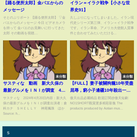
【踊る便所太郎】金バエからの
イラン＝イラク戦争【小さな世
メッセージ
界史91】
そとのぶリポート 【踊る便所太郎】 ▽金
久しぶりになってしまいました。イラン現
バエからのメッセージ 今日 ビデオカメラ
代史シリーズ第三弾、イラン＝イラク戦争
を持って 金バエのお見舞いに行ってきた
です。イラン革命、アメリカ大使館人質事
太郎 その動画を視聴....
件と合わせてみたいただける...
未分類
未分類
サスティな 動画 新大久保の
【FULL】妻子被關狗籠10年受盡
最新グルメをＩＮＩが調査 4月
屈辱，窮小子邊疆10年殺出一條
20日
血路，如今他戰神回歸勢必登頂
サスティな 2024年4月20日内容：新大久
傲天出品必屬精品 歡迎訂閱@傲天短劇
保の最新グルメをＩＮＩが調査出演者：倉
NO1SHORT觀賞更多精彩影集 The
絕世寶座！【滅六國執掌天下】
科カナ ＳＨＥＬＬＹ 神尾楓珠 ほか
products produced by Aotian mus...
Source: h...
s