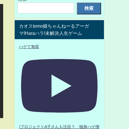
検索
カオスtomo娘ちゃんねーるアーガ
マ!Haraハラ!未解決人生ゲーム
ハゲて無双
/プロジェクトA子さんも注目？ 独身ハゲ僧