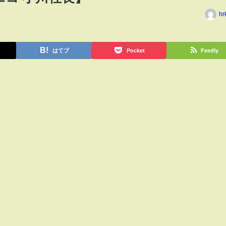
hr
はてブ
Pocket
Feedly