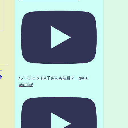
ー
秒
/プロジェクトA子さんも注目？ get a
chance!