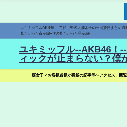
ユキミッフルAKB46！-二代目襲名火浦氷子の一同驚愕まとめ
見たかった夜空編--僕の見たかった星空編-
ユキミッフル--AKB46
ィックが止まらない？僕が
腐女子＜お客様皆様が掲載の記事等へアクセス、閲覧