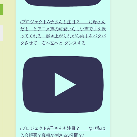
/プロジェクトA子さんも注目？ お母さん
だよ とアニメ声の可愛いらしい声で手を振
ってくれる 起き上がりながら両手をパタパ
タさせて 右へ左へと ダンスする
/プロジェクトA子さんも注目？ なぜ私は
入会拒否？真相が刺さる3分間？/