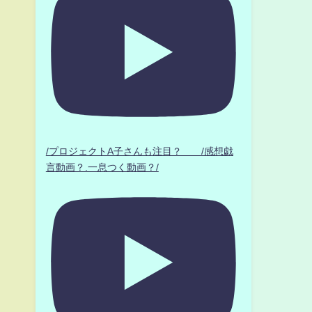
/プロジェクトA子さんも注目？ /感想戯
言動画？.一息つく動画？/