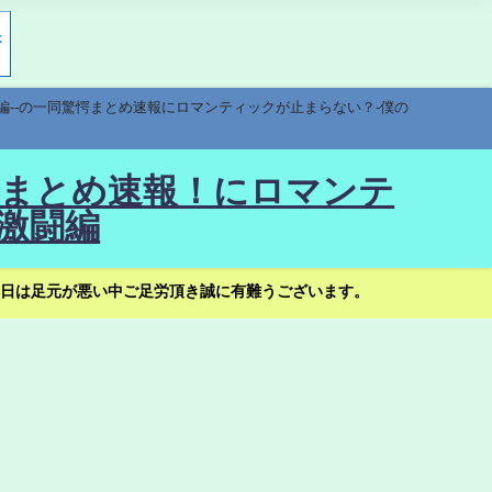
編--の一同驚愕まとめ速報にロマンティックが止まらない？-僕の
驚愕まとめ速報！にロマンテ
激闘編
日は足元が悪い中ご足労頂き誠に有難うございます。