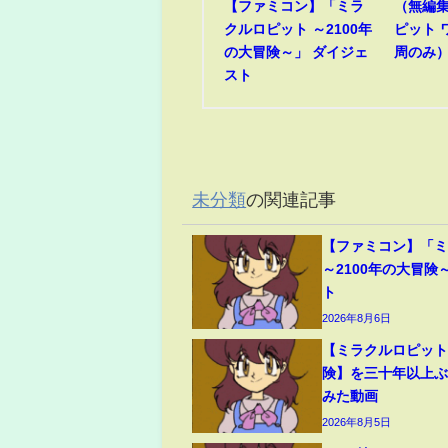
【ファミコン】「ミラ
（無編
クルロピット ～2100年
ピット 
の大冒険～」 ダイジェ
周のみ）R
スト
未分類
の関連記事
【ファミコン】「
～2100年の大冒険
ト
2026年8月6日
【ミラクルロピット
険】を三十年以上
みた動画
2026年8月5日