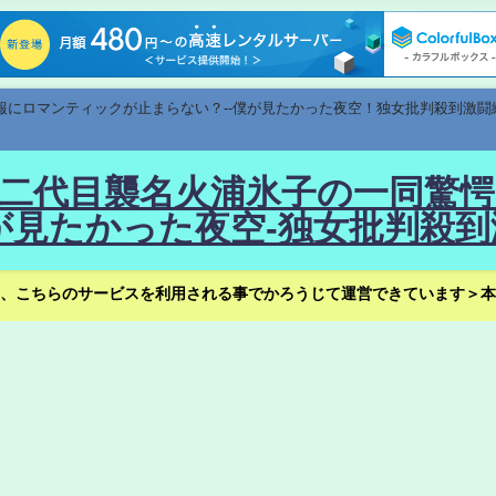
速報にロマンティックが止まらない？--僕が見たかった夜空！独女批判殺到激闘
！--二代目襲名火浦氷子の一同
見たかった夜空-独女批判殺到
、こちらのサービスを利用される事でかろうじて運営できています＞本