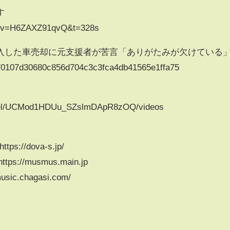
す
ch?v=H6ZAXZ91qvQ&t=328s
入した車売却に元支援者が苦言「ありがたみが欠けている
les/0107d30680c856d704c3c3fca4db41565e1ffa75
nnel/UCMod1HDUu_SZslmDApR8zOQ/videos
s://dova-s.jp/
://musmus.main.jp
ic.chagasi.com/