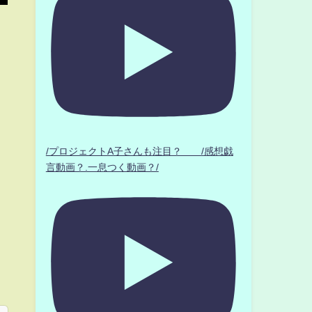
/プロジェクトA子さんも注目？ /感想戯
言動画？.一息つく動画？/
白