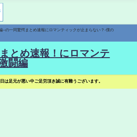
編--の一同驚愕まとめ速報にロマンティックが止まらない？-僕の
驚愕まとめ速報！にロマンテ
激闘編
日は足元が悪い中ご足労頂き誠に有難うございます。