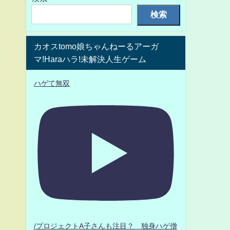
検索
カオスtomo娘ちゃんねーるアーガ
マ!Haraハラ!未解決人生ゲーム
ハゲて無双
/プロジェクトA子さんも注目？ 独身ハゲ僧