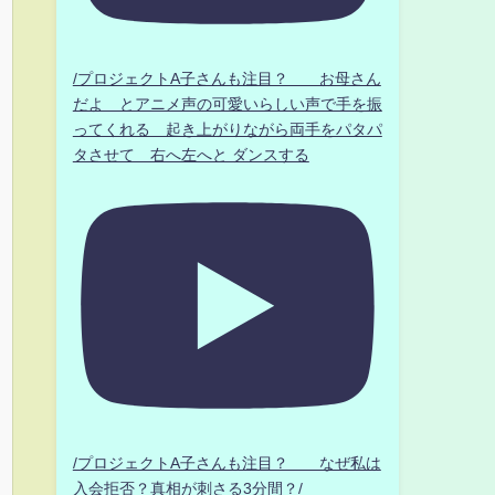
/プロジェクトA子さんも注目？ お母さん
だよ とアニメ声の可愛いらしい声で手を振
ってくれる 起き上がりながら両手をパタパ
タさせて 右へ左へと ダンスする
/プロジェクトA子さんも注目？ なぜ私は
入会拒否？真相が刺さる3分間？/