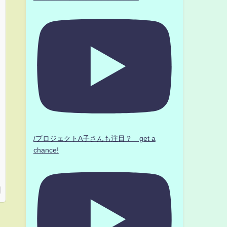
/プロジェクトA子さんも注目？ get a
chance!