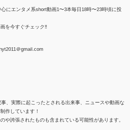
中心にエンタメ系short動画1〜3本毎日18時〜23時頃に投
画を今すぐチェック‼︎
2011＠gmail.com
hの記事、実際に起こったとされる出来事、ニュースや動画な
に制作しています！
ものや誇張されたものも含まれている可能性があります。