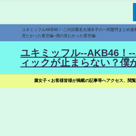
ユキミッフルAKB46！-二代目襲名火浦氷子の一同驚愕まとめ
見たかった夜空編--僕の見たかった星空編-
ユキミッフル--AKB46
ィックが止まらない？僕が
腐女子＜お客様皆様が掲載の記事等へアクセス、閲覧