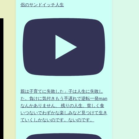
侶のサンドイッチ人生
親は子育てに失敗した」子は人生に失敗し
た。負けに気付きもう手遅れで逆転一発man
なんかありません、 残りの人生、貧しく食
いつないでわずかな楽しみなど見つけて生き
ていくしかないのです。ないのです。