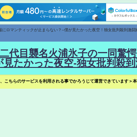
速報にロマンティックが止まらない？--僕が見たかった夜空！独女批判殺到激闘
！--二代目襲名火浦氷子の一同
見たかった夜空-独女批判殺到
、こちらのサービスを利用される事でかろうじて運営できています＞本