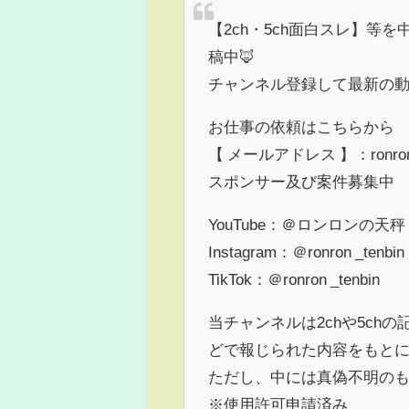
【2ch・5ch面白スレ】等を
稿中🦊
チャンネル登録して最新の動
お仕事の依頼はこちらから
【 メールアドレス 】：ronronyt
スポンサー及び案件募集中
YouTube：＠ロンロンの天秤
Instagram：＠ronron _tenbin
TikTok：＠ronron _tenbin
当チャンネルは2chや5c
どで報じられた内容をもと
ただし、中には真偽不明の
※使用許可申請済み