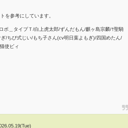
イトを参考にしています。
ースロボ＿タイプＴ/白上虎太郎/ずんだもん/麒ヶ島宗麟/†聖騎
ぎ/ちび式じい/もち子さん(cv明日葉よもぎ)/四国めたん/
/猫使ビィ
026.05.19(Tue)