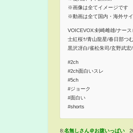
※画像は全てイメージです
※動画は全て国内・海外サ
VOICEVOX:剣崎雌雄/ナ
士紅桜†/青山龍星/春日部つむ
黒沢冴白/雀松朱司/玄野武宏
#2ch
#2ch面白いスレ
#5ch
#ジョーク
#面白い
#shorts
8:
名無しさん＠お腹いっぱい
2