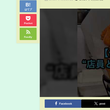
はてブ
Pocket
Feedly
Facebook
post