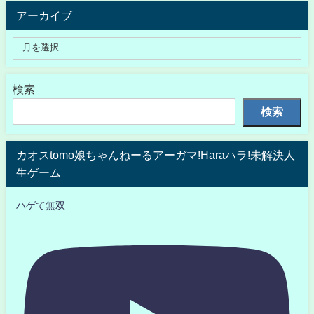
アーカイブ
検索
検索
カオスtomo娘ちゃんねーるアーガマ!Haraハラ!未解決人
生ゲーム
ハゲて無双