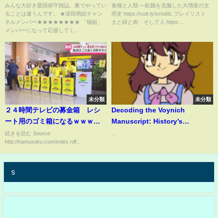
背乗りの証拠です』を削除した
みんな大好き愛国保守雑誌。裏でやってい
食糧と人類 ―飢餓を克服した大増産の文
ることは違うんです。 ★深田萌絵チャン
明史 https://cutt.ly/xcIoi0L プレイリスト
ワケ 【#WiLL】 【深田萌絵
ネルメンバー★★★★★★★★ 「猫組」
土と緑と肉 そして人 https:...
TV】
メンバーになって応援してく...
未分類
未分類
２４時間テレビの募金箱 レシ
Decoding the Voynich
ート用のゴミ箱になるｗｗｗｗ
Manuscript: History’s
ｗｗｗｗｗ
Enigma… #like
続きを読む Source:
...
http://hamusoku.com/index.rdf...
s