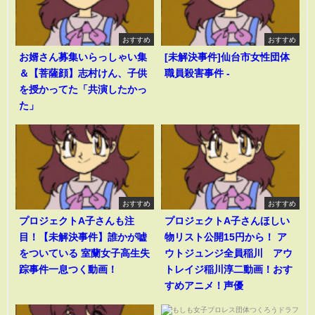
おすすめ
おすすめ
お婿さん募集いらっしゃい集
[未解決事件]仙台市女性団体
＆【菩薩顔】志村けん、子供
職員殺害事件 -
を授かってた「共演したかっ
た」
おすすめ
おすすめ
プロジェクトA子さんも注
プロジェクトA子さんほしい
目！【未解決事件】誰かが嘘
物リスト公開15円から！ ア
をついている 室蘭女子高生失
ウトジュンジ全員稲川 アウ
踪事件一息つく動画！
トレイジ稲川淳二動画！おす
すめアニメ！声優