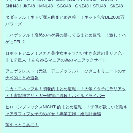
SNH48！JKT48！MNL48！SGO48！GNZ48！STU48！SKE48
タダッフル！ネトゲ廃人的まとめ速報！！ネット乞食DE2000万
パワーズ！
・ハゲッフル！哀愁のハゲ男の髪ってるまとめ速報！！激しくハ
ゲっTEL？
ロボットアニメ！メカと美少女キャラだいすき永遠の非リア充・
非モテ星人 ！あらゆるマニアの為のマニアックサイト
アニゲタレスト（元祖！アニメッフル） ひきこもりニートのオ
ナベ的まとめ速報
ユカ・ヨネッフル！初老的まとめ速報！！大帝イタチにラリアッ
ト！害獣神アリ・ガー被害に必殺！パイルドライバー
ヒロコンプレックスNIGHT 的まとめ速報！！子供が欲しいど陰キ
ャアラフィフ女子のめざせ！専業主婦！婚活計画編
萌えっとこあに！