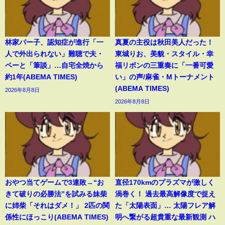
林家パー子、認知症が進行「一
真夏の主役は秋田美人だった！
人で外出られない」難聴で夫・
東城りお、美貌・スタイル・幸
ペーと「筆談」…自宅全焼から
福リボンの三重奏に「一番可愛
約1年(ABEMA TIMES)
い」の声/麻雀・Mトーナメント
(ABEMA TIMES)
2026年8月8日
2026年8月8日
おやつ当てゲームで3連敗→“お
直径170kmのプラズマが激しく
きて破りの必勝法”を試みる妹柴
渦巻く！ 過去最高解像度で捉え
に姉柴「それはダメ！」 2匹の関
た「太陽表面」… 太陽フレア解
係性にほっこり(ABEMA TIMES)
明へ繋がる超貴重な最新観測 ハ