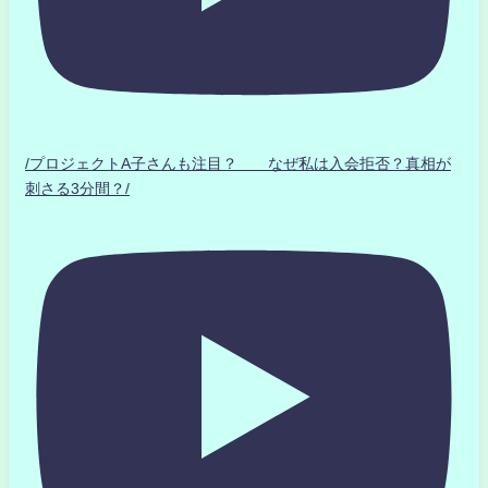
/プロジェクトA子さんも注目？ なぜ私は入会拒否？真相が
刺さる3分間？/