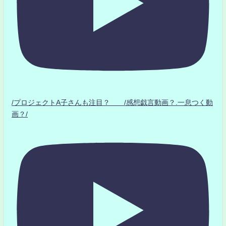
/プロジェクトA子さんも注目？ /感想戯言動画？.一息つく動
画？/