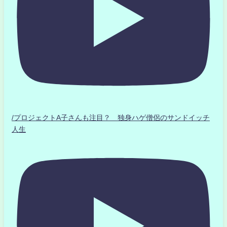
/プロジェクトA子さんも注目？ 独身ハゲ僧侶のサンドイッチ
人生