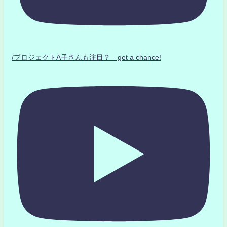
/プロジェクトA子さんも注目？ get a chance!