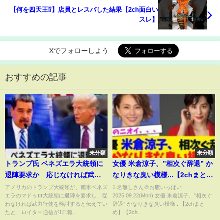
【何を四天王⁉︎】店員とレスバした結果【2ch面白い
スレ】
Xでフォローしよう
おすすめの記事
未分類
未分類
トランプ氏 ベネズエラ大統領に
女優 米倉涼子、”相次ぐ辞退” か
退陣要求か 応じなければ武力
なりきな臭い模様...【2chまと
行使を検討
め】【2chスレ】【5chスレ】
アメリカのトランプ大統領が、南米ベネズ
1:名無しさん＠お腹いっぱい
エラのマドゥロ大統領に退陣を要求し、従
2025.09.22(Mon) 女優 米倉涼子、”相次ぐ
わなければ武力行使を検討すると伝えてい
辞退” かなりきな臭い模様...【2chまと
たと、ロイター通信が1日報...
め】【2ch...