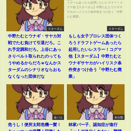
スターダム
スターダム
中野たむとウナギ・サヤカ対
もしも女子プロレス団体つく
戦でたむ負けて引退だろ。こ
ろうドラフトゲームあったら
れ予定調和だろ。上谷にあっ
起用したいレスラー！コグマ
さりベルト取られたのっても
他【スターダム】中野たむと
うやめるからだろｗなんかス
ウナギサヤカがハイリスク条
ターダムのシナリオならおも
件突きつけ合う「中野たむ廃
なくなった団体だな
業」
金バエ
未分類
危うし！便所太郎危機一髪！
林家パー子、認知症が進行