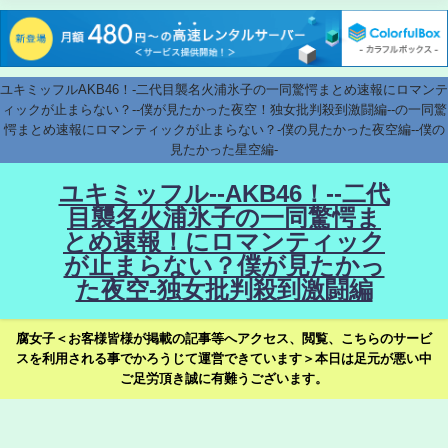
ユキミッフルAKB46！-二代目襲名火浦氷子の一同驚愕まとめ速報にロマンテ
ィックが止まらない？--僕が見たかった夜空！独女批判殺到激闘編--の一同驚
愕まとめ速報にロマンティックが止まらない？-僕の見たかった夜空編--僕の
見たかった星空編-
ユキミッフル--AKB46！--二代
目襲名火浦氷子の一同驚愕ま
とめ速報！にロマンティック
が止まらない？僕が見たかっ
た夜空-独女批判殺到激闘編
腐女子＜お客様皆様が掲載の記事等へアクセス、閲覧、こちらのサービ
スを利用される事でかろうじて運営できています＞本日は足元が悪い中
ご足労頂き誠に有難うございます。