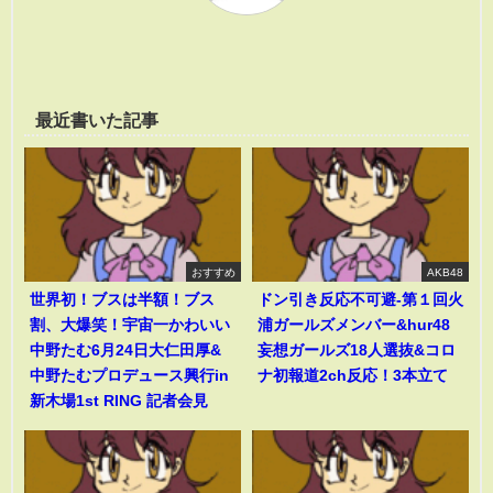
最近書いた記事
おすすめ
AKB48
世界初！ブスは半額！ブス
ドン引き反応不可避-第１回火
割、大爆笑！宇宙一かわいい
浦ガールズメンバー&hur48
中野たむ6月24日大仁田厚&
妄想ガールズ18人選抜&コロ
中野たむプロデュース興行in
ナ初報道2ch反応！3本立て
新木場1st RING 記者会見