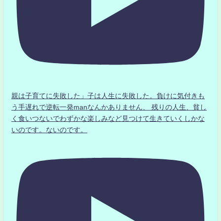
親は子育てに失敗した」子は人生に失敗した。負けに気付きも
う手遅れで逆転一発manなんかありません、 残りの人生、貧し
く食いつないでわずかな楽しみなど見つけて生きていくしかな
いのです。ないのです。