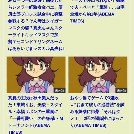
みゅーつーの逆襲！回復した
「一人で外出られない」難聴
らレスラー経験者金バエ、便
で夫・ペーと「筆談」…自宅
所太郎プロレス試合中に突撃
全焼から約1年(ABEMA
参戦する？そん時はタイガー
TIMES)
マスクの姿？真央ちゃんスタ
ーライトキッドマスクで加
勢？セコンド？リングネーム
はあらいぐまラスカル真央ね!
未分類
未分類
真夏の主役は秋田美人だっ
おやつ当てゲームで3連敗
た！東城りお、美貌・スタイ
→“おきて破りの必勝法”を試
ル・幸福リボンの三重奏に
みる妹柴に姉柴「それはダ
「一番可愛い」の声/麻雀・M
メ！」 2匹の関係性にほっこ
トーナメント(ABEMA
り(ABEMA TIMES)
TIMES)