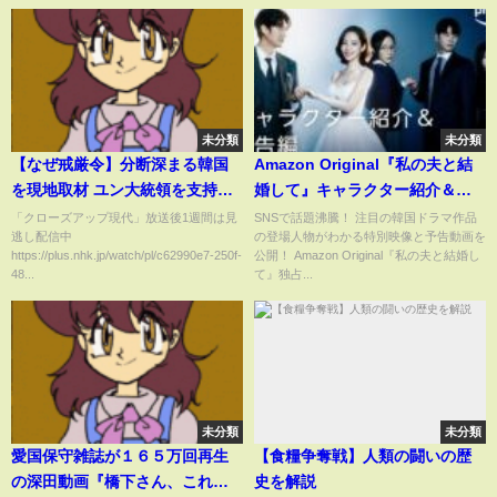
未分類
未分類
【なぜ戒厳令】分断深まる韓国
Amazon Original『私の夫と結
を現地取材 ユン大統領を支持す
婚して』キャラクター紹介＆予
る人々の主張「野党は”従北”」
告編｜プライムビデオ
「クローズアップ現代」放送後1週間は見
SNSで話題沸騰！ 注目の韓国ドラマ作品
逃し配信中
の登場人物がわかる特別映像と予告動画を
とは？弾劾求める15万人規模の
https://plus.nhk.jp/watch/pl/c62990e7-250f-
公開！ Amazon Original『私の夫と結婚し
デモも 日韓関係への影響は？北
48...
て』独占...
朝鮮との関係は？専門家が解説
【クロ現】| NHK
未分類
未分類
愛国保守雑誌が１６５万回再生
【食糧争奪戦】人類の闘いの歴
の深田動画『橋下さん、これが
史を解説