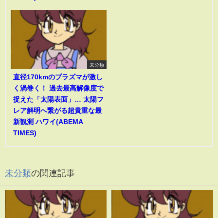
未分類
直径170kmのプラズマが激し
く渦巻く！ 過去最高解像度で
捉えた「太陽表面」… 太陽フ
レア解明へ繋がる超貴重な最
新観測 ハワイ(ABEMA
TIMES)
未分類
の関連記事