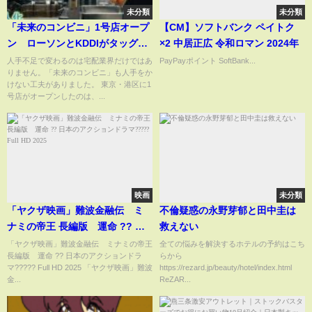
未分類
未分類
「未来のコンビニ」1号店オープ
【CM】ソフトバンク ペイトク
ン ローソンとKDDIがタッグ
×2 中居正広 令和ロマン 2024年
AI・ロボットが接客・品出
人手不足で変わるのは宅配業界だけではあ
PayPayポイント SoftBank...
りません。「未来のコンビニ」も人手をか
し 「からあげクン」も“自動” 省
けない工夫がありました。 東京・港区に1
人化｜TBS NEWS DIG
号店がオープンしたのは、...
映画
未分類
「ヤクザ映画」難波金融伝 ミ
不倫疑惑の永野芽郁と田中圭は
ナミの帝王 長編版 運命 ?? 日
救えない
本のアクションドラマ?????
「ヤクザ映画」難波金融伝 ミナミの帝王
全ての悩みを解決するホテルの予約はこち
長編版 運命 ?? 日本のアクションドラ
らから
Full HD 2025
マ????? Full HD 2025 「ヤクザ映画」難波
https://rezard.jp/beauty/hotel/index.html
金...
ReZAR...