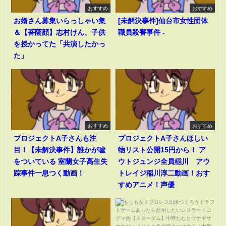
おすすめ
おすすめ
お婿さん募集いらっしゃい集
[未解決事件]仙台市女性団体
＆【菩薩顔】志村けん、子供
職員殺害事件 -
を授かってた「共演したかっ
た」
おすすめ
おすすめ
プロジェクトA子さんも注
プロジェクトA子さんほしい
目！【未解決事件】誰かが嘘
物リスト公開15円から！ ア
をついている 室蘭女子高生失
ウトジュンジ全員稲川 アウ
踪事件一息つく動画！
トレイジ稲川淳二動画！おす
すめアニメ！声優