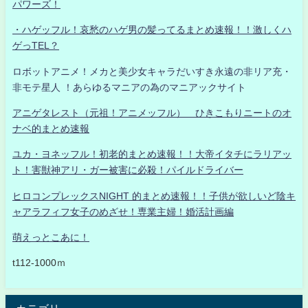
パワーズ！
・ハゲッフル！哀愁のハゲ男の髪ってるまとめ速報！！激しくハ
ゲっTEL？
ロボットアニメ！メカと美少女キャラだいすき永遠の非リア充・
非モテ星人 ！あらゆるマニアの為のマニアックサイト
アニゲタレスト（元祖！アニメッフル） ひきこもりニートのオ
ナベ的まとめ速報
ユカ・ヨネッフル！初老的まとめ速報！！大帝イタチにラリアッ
ト！害獣神アリ・ガー被害に必殺！パイルドライバー
ヒロコンプレックスNIGHT 的まとめ速報！！子供が欲しいど陰キ
ャアラフィフ女子のめざせ！専業主婦！婚活計画編
萌えっとこあに！
t112-1000ｍ