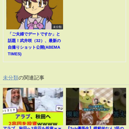
未分類
「ご夫婦でデートですか」と
話題！武井咲（32）、最新の
自撮りショット公開(ABEMA
TIMES)
未分類
の関連記事
アラブ、秋田へ2兆円を投資ｗｗ
【2ch優等生】模範的なんJ民の