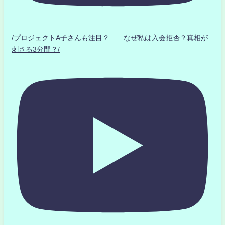
/プロジェクトA子さんも注目？ なぜ私は入会拒否？真相が
刺さる3分間？/