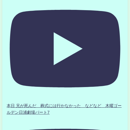
本日 兄が死んだ 葬式には行かなかった などなど 木曜ゴー
ルデン日浦劇場パート7