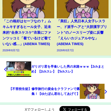
「この格好はセーフなの？」ム
「美狂」人気日本人女子レスラ
キムキすぎるヒール女子、近未
ー、ド派手ヘアと“大胆漢字プリ
来的“全身スケスケ”衣装にファ
ント”のノースリーブ姿に反響
ンツッコミ「着ているけど着て
「えらいカジュアルやな」
いない感…」(ABEMA TIMES)
(ABEMA TIMES)
2026年8月7日
2026年8月7日
ガリガリ君を早食いした男の末路ｗｗｗ【2chまと
め】【2chスレ】【5chスレ】
【不登校生徒】修学旅行の資金をクラファンで募
集！【ゆたぼん君出してあげて】
Xでフォローしよう