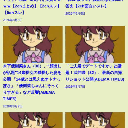
ｗｗ【2chまとめ】【2chスレ】
答え【2ch面白いスレ】
【5chスレ】
2026年8月8日
2026年8月8日
木下優樹菜さん（38）、“顔出し
「ご夫婦でデートですか」と話
が話題”14歳長女の成長した姿を
題！武井咲（32）、最新の自撮
公開 「14歳とは思えぬオトナっ
りショット公開(ABEMA TIMES)
ぽさ」「優樹菜ちゃんにそっく
2026年8月7日
りすぎる」など反響(ABEMA
TIMES)
2026年8月7日