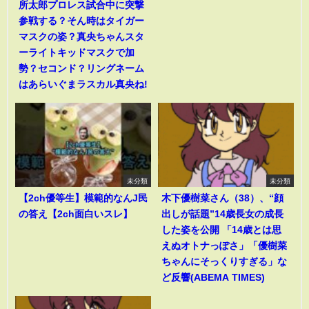
所太郎プロレス試合中に突撃
参戦する？そん時はタイガー
マスクの姿？真央ちゃんスタ
ーライトキッドマスクで加
勢？セコンド？リングネーム
はあらいぐまラスカル真央ね!
未分類
未分類
【2ch優等生】模範的なんJ民
木下優樹菜さん（38）、“顔
の答え【2ch面白いスレ】
出しが話題”14歳長女の成長
した姿を公開 「14歳とは思
えぬオトナっぽさ」「優樹菜
ちゃんにそっくりすぎる」な
ど反響(ABEMA TIMES)