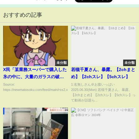
おすすめの記事
未分類
未分類
X民「某業務スーパーで購入した
若槻千夏さん、暴露。【2chまと
氷の中に、大量のガラスの破片
め】【2chスレ】【5chスレ】
が混入してた」
Source:
1:名無しさん＠お腹いっぱい
https://newmatosoku.com/feed/main/rss2.xml...
2025.06.30(Mon) 若槻千夏さん、暴露。
【2chまとめ】【2chスレ】【5chスレ】っ
て動画が話題ら...