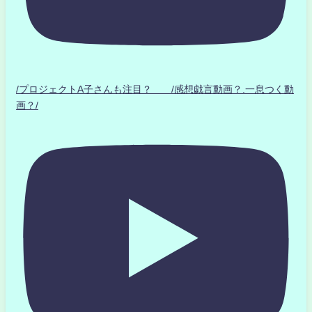
/プロジェクトA子さんも注目？ /感想戯言動画？.一息つく動
画？/