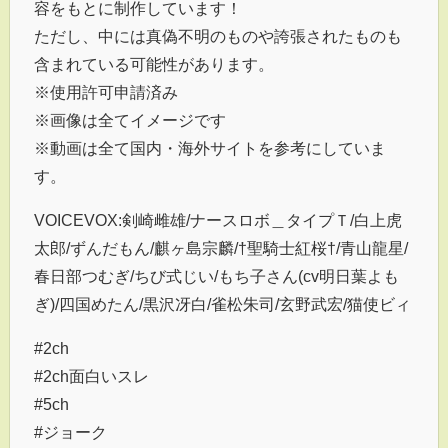
容をもとに制作しています！
ただし、中には真偽不明のものや誇張されたものも
含まれている可能性があります。
※使用許可申請済み
※画像は全てイメージです
※動画は全て国内・海外サイトを参考にしていま
す。
VOICEVOX:剣崎雌雄/ナースロボ＿タイプＴ/白上虎
太郎/ずんだもん/麒ヶ島宗麟/†聖騎士紅桜†/青山龍星/
春日部つむぎ/ちび式じい/もち子さん(cv明日葉よも
ぎ)/四国めたん/黒沢冴白/雀松朱司/玄野武宏/猫使ビィ
#2ch
#2ch面白いスレ
#5ch
#ジョーク