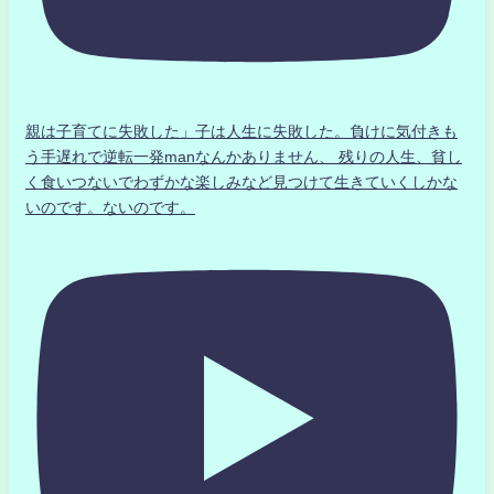
親は子育てに失敗した」子は人生に失敗した。負けに気付きも
う手遅れで逆転一発manなんかありません、 残りの人生、貧し
く食いつないでわずかな楽しみなど見つけて生きていくしかな
いのです。ないのです。