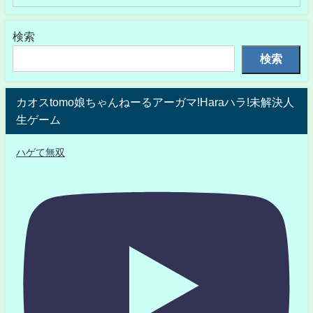
検索
検索
カオスtomo娘ちゃんねーるアーガマ!Haraハラ!未解決人
生ゲーム
ハゲて無双