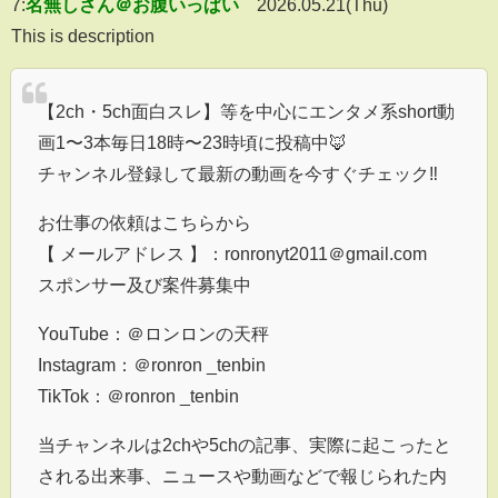
7:
名無しさん＠お腹いっぱい
2026.05.21(Thu)
This is description
【2ch・5ch面白スレ】等を中心にエンタメ系short動
画1〜3本毎日18時〜23時頃に投稿中🦊
チャンネル登録して最新の動画を今すぐチェック‼︎
お仕事の依頼はこちらから
【 メールアドレス 】：ronronyt2011＠gmail.com
スポンサー及び案件募集中
YouTube：＠ロンロンの天秤
Instagram：＠ronron _tenbin
TikTok：＠ronron _tenbin
当チャンネルは2chや5chの記事、実際に起こったと
される出来事、ニュースや動画などで報じられた内