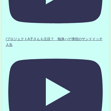
/プロジェクトA子さんも注目？ 独身ハゲ僧侶のサンドイッチ
人生