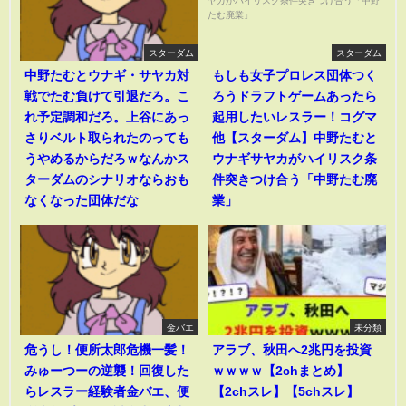
スターダム
スターダム
中野たむとウナギ・サヤカ対
もしも女子プロレス団体つく
戦でたむ負けて引退だろ。こ
ろうドラフトゲームあったら
れ予定調和だろ。上谷にあっ
起用したいレスラー！コグマ
さりベルト取られたのっても
他【スターダム】中野たむと
うやめるからだろｗなんかス
ウナギサヤカがハイリスク条
ターダムのシナリオならおも
件突きつけ合う「中野たむ廃
なくなった団体だな
業」
金バエ
未分類
危うし！便所太郎危機一髪！
アラブ、秋田へ2兆円を投資
みゅーつーの逆襲！回復した
ｗｗｗｗ【2chまとめ】
らレスラー経験者金バエ、便
【2chスレ】【5chスレ】