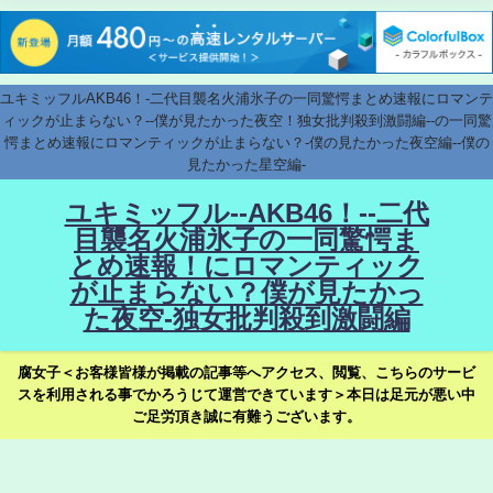
ユキミッフルAKB46！-二代目襲名火浦氷子の一同驚愕まとめ速報にロマンテ
ィックが止まらない？--僕が見たかった夜空！独女批判殺到激闘編--の一同驚
愕まとめ速報にロマンティックが止まらない？-僕の見たかった夜空編--僕の
見たかった星空編-
ユキミッフル--AKB46！--二代
目襲名火浦氷子の一同驚愕ま
とめ速報！にロマンティック
が止まらない？僕が見たかっ
た夜空-独女批判殺到激闘編
腐女子＜お客様皆様が掲載の記事等へアクセス、閲覧、こちらのサービ
スを利用される事でかろうじて運営できています＞本日は足元が悪い中
ご足労頂き誠に有難うございます。