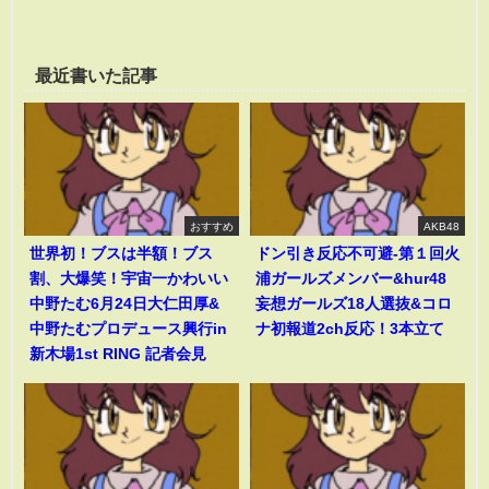
最近書いた記事
おすすめ
AKB48
世界初！ブスは半額！ブス
ドン引き反応不可避-第１回火
割、大爆笑！宇宙一かわいい
浦ガールズメンバー&hur48
中野たむ6月24日大仁田厚&
妄想ガールズ18人選抜&コロ
中野たむプロデュース興行in
ナ初報道2ch反応！3本立て
新木場1st RING 記者会見