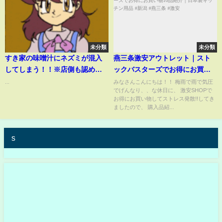
未分類
未分類
すき家の味噌汁にネズミが混入
燕三条激安アウトレット｜スト
してしまう！！※店側も認める
ックバスターズでお得にお買い
※
物10品紹介｜日本製キッチン用
...
みなさんこんにちは！！ 梅雨で雨で気圧
でげんなり、、な休日に、 激安SHOPで
品 #新潟 #燕三条 #激安
お得にお買い物してストレス発散!!してき
ましたので、 購入品紹...
s