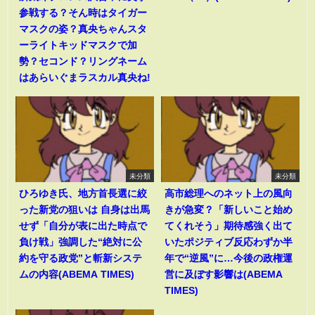
参戦する？そん時はタイガー
マスクの姿？真央ちゃんスタ
ーライトキッドマスクで加
勢？セコンド？リングネーム
はあらいぐまラスカル真央ね!
未分類
未分類
ひろゆき氏、地方首長選に絞
高市総理へのネット上の風向
った新党の狙いは 自身は出馬
きが急変？「新しいこと始め
せず「自分が表に出た時点で
てくれそう」期待感強く出て
負け戦」強調した“絶対に公
いたポジティブ反応わずか半
約を守る政党”と斬新システ
年で“逆風”に…今後の政権運
ムの内容(ABEMA TIMES)
営に及ぼす影響は(ABEMA
TIMES)