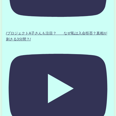
/プロジェクトA子さんも注目？ なぜ私は入会拒否？真相が
刺さる3分間？/