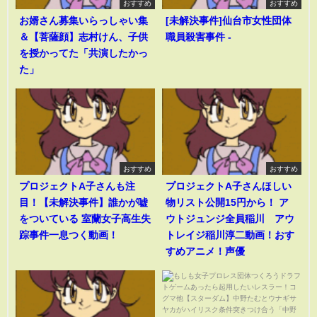
おすすめ
おすすめ
お婿さん募集いらっしゃい集
[未解決事件]仙台市女性団体
＆【菩薩顔】志村けん、子供
職員殺害事件 -
を授かってた「共演したかっ
た」
おすすめ
おすすめ
プロジェクトA子さんも注
プロジェクトA子さんほしい
目！【未解決事件】誰かが嘘
物リスト公開15円から！ ア
をついている 室蘭女子高生失
ウトジュンジ全員稲川 アウ
踪事件一息つく動画！
トレイジ稲川淳二動画！おす
すめアニメ！声優