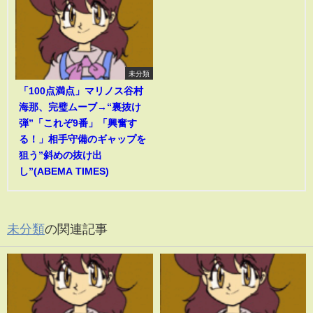
未分類
「100点満点」マリノス谷村
海那、完璧ムーブ→“裏抜け
弾”「これぞ9番」「興奮す
る！」相手守備のギャップを
狙う”斜めの抜け出
し”(ABEMA TIMES)
未分類
の関連記事