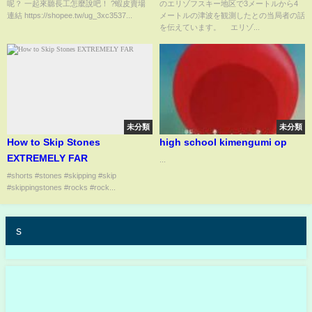
呢？ 一起來聽長工怎麼說吧！ ?蝦皮賣場
のエリゾフスキー地区で3メートルから4
連結 https://shopee.tw/ug_3xc3537...
メートルの津波を観測したとの当局者の話
を伝えています。 エリゾ...
未分類
未分類
How to Skip Stones
high school kimengumi op
EXTREMELY FAR
...
#shorts #stones #skipping #skip
#skippingstones #rocks #rock...
s