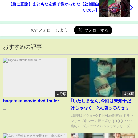
【急に正論】まともな友達で良かったな【2ch面白
いスレ】
Xでフォローしよう
おすすめの記事
未分類
未分類
hagetaka movie dvd trailer
｢いたしません｣今回は未知子だ
けじゃなく…2人揃ってのセリフ
...
にご注目！『劇場版ドクターX
#劇場版ドクターX FINAL公開直前 ドラマ
シリーズ名シーン振り返り ❯❯❯❯ ????
FINAL』【12月6日(金)公開】
第6シーズン ???.? ⋆⸜ ?ドラマシリーズ...
#shorts