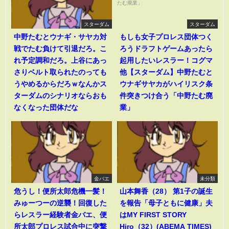
スターダム
スターダム
中野たむとウナギ・サヤカ対
もしも女子プロレス団体つく
戦でたむ負けて引退だろ。こ
ろうドラフトゲームあったら
れ予定調和だろ。上谷にあっ
起用したいレスラー！コグマ
さりベルト取られたのっても
他【スターダム】中野たむと
うやめるからだろｗなんかス
ウナギサヤカがハイリスク条
ターダムのシナリオならおも
件突きつけ合う「中野たむ廃
なくなった団体だな
業」
金バエ
未分類
危うし！便所太郎危機一髪！
山本舞香（28） 第1子の誕生
みゅーつーの逆襲！回復した
を報告「母子ともに健康」夫
らレスラー経験者金バエ、便
はMY FIRST STORY
所太郎プロレス試合中に突撃
Hiro（32）(ABEMA TIMES)