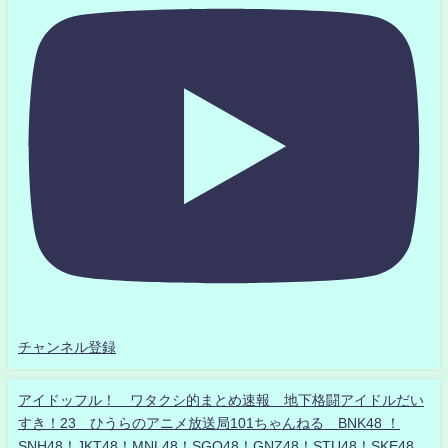
チャンネル登録
アイドッフル！ ワタクシ的まとめ速報 地下格闘アイドルだい
すき！23 ひうらのアニメ放送局101ちゃんねる BNK48 ！
SNH48！JKT48！MNL48！SGO48！GNZ48！STU48！SKE48