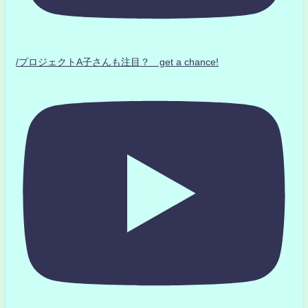
/プロジェクトA子さんも注目？ get a chance!