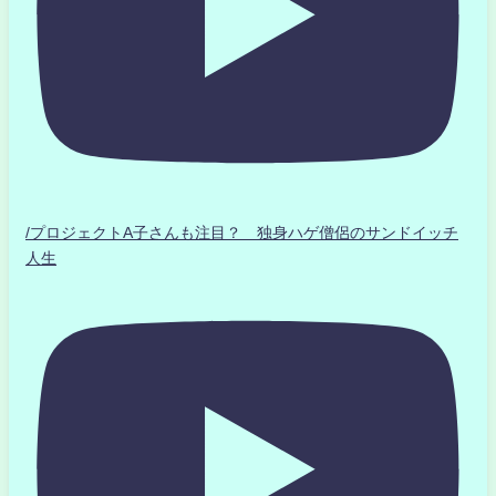
/プロジェクトA子さんも注目？ 独身ハゲ僧侶のサンドイッチ
人生