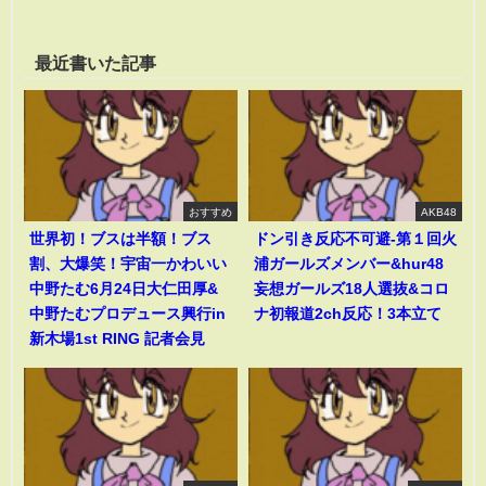
最近書いた記事
おすすめ
AKB48
世界初！ブスは半額！ブス
ドン引き反応不可避-第１回火
割、大爆笑！宇宙一かわいい
浦ガールズメンバー&hur48
中野たむ6月24日大仁田厚&
妄想ガールズ18人選抜&コロ
中野たむプロデュース興行in
ナ初報道2ch反応！3本立て
新木場1st RING 記者会見