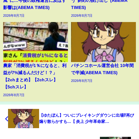
風”に…今後の政権運営に及ぼす
う”斜めの抜け出し”(ABEMA
影響は(ABEMA TIMES)
TIMES)
2026年8月7日
2026年8月7日
農家「消費税が1％になると、利
パチンコホール運営会社 10年間
益が7%減るんだけど！？」
で半減(ABEMA TIMES)
【2chまとめ】【2chスレ】
2026年8月7日
【5chスレ】
2026年8月7日
【ゆたぼん】ついにブレイキングダウンに出場⁉再び
煽り散らかすも...【 炎上 少年革命家
BreakingDown】