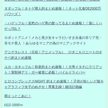
タダッフル！ネトゲ廃人的まとめ速報！！ネット乞食DE2000万
パワーズ！
・ハゲッフル！哀愁のハゲ男の髪ってるまとめ速報！！激しくハ
ゲっTEL？
ロボットアニメ！メカと美少女キャラだいすき永遠の非リア充・
非モテ星人 ！あらゆるマニアの為のマニアックサイト
アニゲタレスト（元祖！アニメッフル） ひきこもりニートのオ
ナベ的まとめ速報
ユカ・ヨネッフル！初老的まとめ速報！！大帝イタチにラリアッ
ト！害獣神アリ・ガー被害に必殺！パイルドライバー
ヒロコンプレックスNIGHT 的まとめ速報！！子供が欲しいど陰キ
ャアラフィフ女子のめざせ！専業主婦！婚活計画編
萌えっとこあに！
t112-1000ｍ