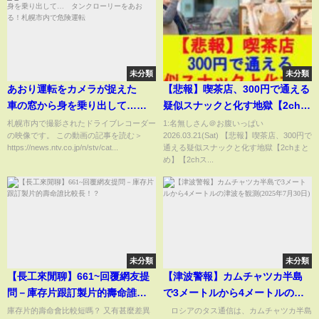
未分類
未分類
あおり運転をカメラが捉えた
【悲報】喫茶店、300円で通える
車の窓から身を乗り出して…
疑似スナックと化す地獄【2chま
タンクローリーをあおる！札幌
とめ】【2chスレ】【5chスレ】
札幌市内で撮影されたドライブレコーダー
1:名無しさん＠お腹いっぱい
の映像です。 この動画の記事を読む＞
2026.03.21(Sat) 【悲報】喫茶店、300円で
市内で危険運転
【ゆっくり】
https://news.ntv.co.jp/n/stv/cat...
通える疑似スナックと化す地獄【2chまと
め】【2chス...
未分類
未分類
【長工來閒聊】661~回覆網友提
【津波警報】カムチャツカ半島
問－庫存片跟訂製片的壽命誰比
で3メートルから4メートルの津
較長！？
波を観測(2025年7月30日)
庫存片的壽命會比較短嗎？ 又有甚麼差異
ロシアのタス通信は、カムチャツカ半島