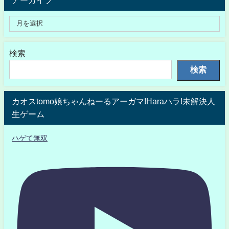
検索
検索
カオスtomo娘ちゃんねーるアーガマ!Haraハラ!未解決人
生ゲーム
ハゲて無双