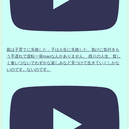
親は子育てに失敗した」子は人生に失敗した。負けに気付きも
う手遅れで逆転一発manなんかありません、 残りの人生、貧し
く食いつないでわずかな楽しみなど見つけて生きていくしかな
いのです。ないのです。