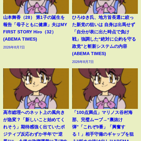
山本舞香（28） 第1子の誕生を
ひろゆき氏、地方首長選に絞っ
報告「母子ともに健康」夫はMY
た新党の狙いは 自身は出馬せず
FIRST STORY Hiro（32）
「自分が表に出た時点で負け
(ABEMA TIMES)
戦」強調した“絶対に公約を守る
政党”と斬新システムの内容
2026年8月7日
(ABEMA TIMES)
2026年8月7日
高市総理へのネット上の風向き
「100点満点」マリノス谷村海
が急変？「新しいこと始めてく
那、完璧ムーブ→“裏抜け
れそう」期待感強く出ていたポ
弾”「これぞ9番」「興奮す
ジティブ反応わずか半年で“逆
る！」相手守備のギャップを狙