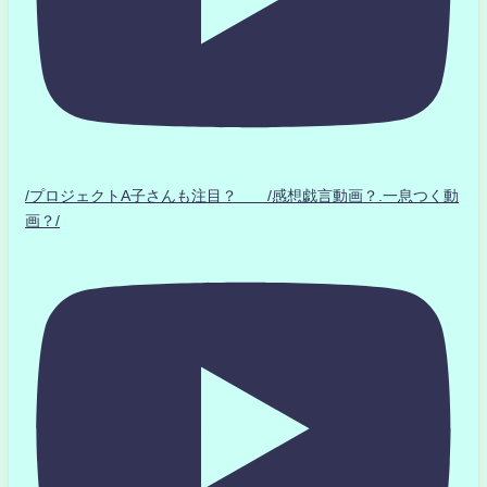
/プロジェクトA子さんも注目？ /感想戯言動画？.一息つく動
画？/