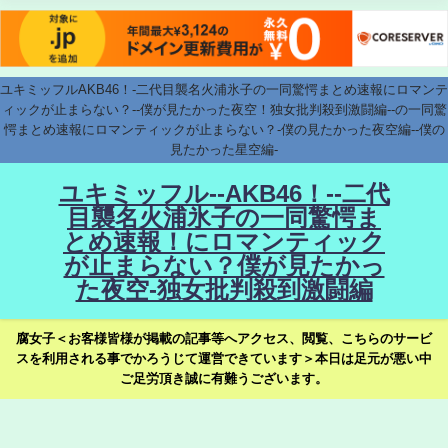
ユキミッフルAKB46！-二代目襲名火浦氷子の一同驚愕まとめ速報にロマンテ
ィックが止まらない？--僕が見たかった夜空！独女批判殺到激闘編--の一同驚
愕まとめ速報にロマンティックが止まらない？-僕の見たかった夜空編--僕の
見たかった星空編-
ユキミッフル--AKB46！--二代
目襲名火浦氷子の一同驚愕ま
とめ速報！にロマンティック
が止まらない？僕が見たかっ
た夜空-独女批判殺到激闘編
腐女子＜お客様皆様が掲載の記事等へアクセス、閲覧、こちらのサービ
スを利用される事でかろうじて運営できています＞本日は足元が悪い中
ご足労頂き誠に有難うございます。