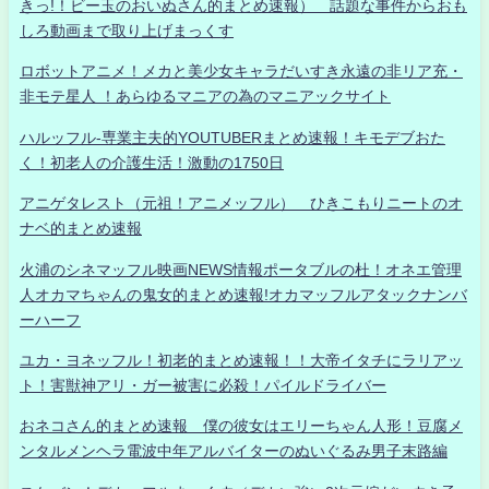
きっ!！ビー玉のおいぬさん的まとめ速報） 話題な事件からおも
しろ動画まで取り上げまっくす
ロボットアニメ！メカと美少女キャラだいすき永遠の非リア充・
非モテ星人 ！あらゆるマニアの為のマニアックサイト
ハルッフル-専業主夫的YOUTUBERまとめ速報！キモデブおた
く！初老人の介護生活！激動の1750日
アニゲタレスト（元祖！アニメッフル） ひきこもりニートのオ
ナベ的まとめ速報
火浦のシネマッフル映画NEWS情報ポータブルの杜！オネエ管理
人オカマちゃんの鬼女的まとめ速報!オカマッフルアタックナンバ
ーハーフ
ユカ・ヨネッフル！初老的まとめ速報！！大帝イタチにラリアッ
ト！害獣神アリ・ガー被害に必殺！パイルドライバー
おネコさん的まとめ速報 僕の彼女はエリーちゃん人形！豆腐メ
ンタルメンヘラ電波中年アルバイターのぬいぐるみ男子末路編