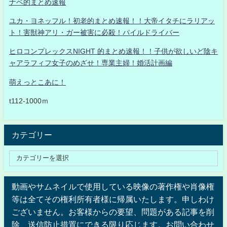
ナベ的まとめ速報
ユカ・ヨネッフル！初老的まとめ速報！！大帝イタチにラリアッ
ト！害獣神アリ・ガー被害に必殺！パイルドライバー
ヒロコンプレックスNIGHT 的まとめ速報！！子供が欲しいど陰キ
ャアラフィフ女子のめざせ！専業主婦！婚活計画編
萌えっとこあに！
t112-1000ｍ
カテゴリー
動画やサムネイルで使用している映像の著作権や肖像権
等は全てその権利所有者様に帰属いたします。申しわけ
ございません。お客様からの要望、問題がある記事を削
除、送信防止措置にできる限り応じます。お問い合わせ