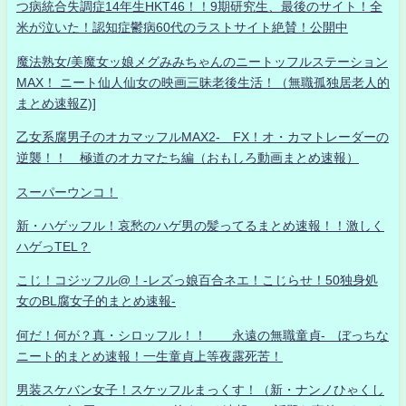
つ病統合失調症14年生HKT46！！9期研究生、最後のサイト！全
米が泣いた！認知症鬱病60代のラストサイト絶賛！公開中
魔法熟女/美魔女ッ娘メグみみちゃんのニートッフルステーション
MAX！ ニート仙人仙女の映画三昧老後生活！（無職孤独居老人的
まとめ速報Z)]
乙女系腐男子のオカマッフルMAX2- FX！オ・カマトレーダーの
逆襲！！ 極道のオカマたち編（おもしろ動画まとめ速報）
スーパーウンコ！
新・ハゲッフル！哀愁のハゲ男の髪ってるまとめ速報！！激しく
ハゲっTEL？
こじ！コジッフル@！-レズっ娘百合ネエ！こじらせ！50独身処
女のBL腐女子的まとめ速報-
何だ！何が？真・シロッフル！！ 永遠の無職童貞- ぼっちな
ニート的まとめ速報！一生童貞上等夜露死苦！
男装スケバン女子！スケッフルまっくす！（新・ナンノひゃくし