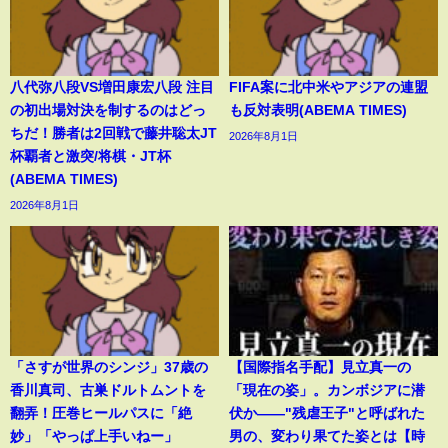
八代弥八段VS増田康宏八段 注目
FIFA案に北中米やアジアの連盟
の初出場対決を制するのはどっ
も反対表明(ABEMA TIMES)
ちだ！勝者は2回戦で藤井聡太JT
2026年8月1日
杯覇者と激突/将棋・JT杯
(ABEMA TIMES)
2026年8月1日
「さすが世界のシンジ」37歳の
【国際指名手配】見立真一の
香川真司、古巣ドルトムントを
「現在の姿」。カンボジアに潜
翻弄！圧巻ヒールパスに「絶
伏か――"残虐王子"と呼ばれた
妙」「やっぱ上手いねー」
男の、変わり果てた姿とは【時