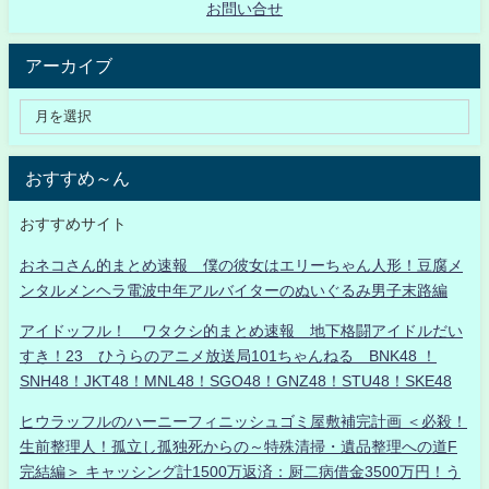
お問い合せ
アーカイブ
おすすめ～ん
おすすめサイト
おネコさん的まとめ速報 僕の彼女はエリーちゃん人形！豆腐メ
ンタルメンヘラ電波中年アルバイターのぬいぐるみ男子末路編
アイドッフル！ ワタクシ的まとめ速報 地下格闘アイドルだい
すき！23 ひうらのアニメ放送局101ちゃんねる BNK48 ！
SNH48！JKT48！MNL48！SGO48！GNZ48！STU48！SKE48
ヒウラッフルのハーニーフィニッシュゴミ屋敷補完計画 ＜必殺！
生前整理人！孤立し孤独死からの～特殊清掃・遺品整理への道F
完結編＞ キャッシング計1500万返済：厨二病借金3500万円！う