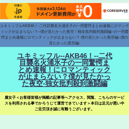
ユキミッフルAKB46！-二代目襲名火浦氷子の一同驚愕まとめ速報にロマンテ
ィックが止まらない？--僕が見たかった夜空！独女批判殺到激闘編--の一同驚
愕まとめ速報にロマンティックが止まらない？-僕の見たかった夜空編--僕の
見たかった星空編-
ユキミッフル--AKB46！--二代
目襲名火浦氷子の一同驚愕ま
とめ速報！にロマンティック
が止まらない？僕が見たかっ
た夜空-独女批判殺到激闘編
腐女子＜お客様皆様が掲載の記事等へアクセス、閲覧、こちらのサービ
スを利用される事でかろうじて運営できています＞本日は足元が悪い中
ご足労頂き誠に有難うございます。