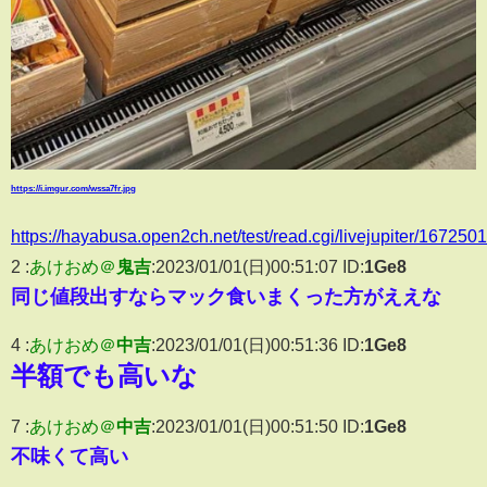
https://i.imgur.com/wssa7fr.jpg
https://hayabusa.open2ch.net/test/read.cgi/livejupiter/167250
2 :
あけおめ＠
鬼吉
:2023/01/01(日)00:51:07 ID:
1Ge8
同じ値段出すならマック食いまくった方がええな
4 :
あけおめ＠
中吉
:2023/01/01(日)00:51:36 ID:
1Ge8
半額でも高いな
7 :
あけおめ＠
中吉
:2023/01/01(日)00:51:50 ID:
1Ge8
不味くて高い