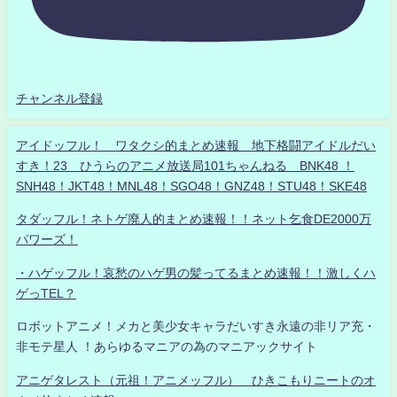
チャンネル登録
アイドッフル！ ワタクシ的まとめ速報 地下格闘アイドルだい
すき！23 ひうらのアニメ放送局101ちゃんねる BNK48 ！
SNH48！JKT48！MNL48！SGO48！GNZ48！STU48！SKE48
タダッフル！ネトゲ廃人的まとめ速報！！ネット乞食DE2000万
パワーズ！
・ハゲッフル！哀愁のハゲ男の髪ってるまとめ速報！！激しくハ
ゲっTEL？
ロボットアニメ！メカと美少女キャラだいすき永遠の非リア充・
非モテ星人 ！あらゆるマニアの為のマニアックサイト
アニゲタレスト（元祖！アニメッフル） ひきこもりニートのオ