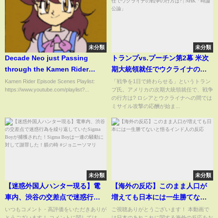
未分類
未分類
Decade Neo just Passing
トランプvs.プーチン第2幕 米次
through the Kamen Rider
期大統領就任でウクライナの戦
Episode | Kamen Rider
争の行方は? | NHK「時論公論」
Kamen Rider Episode Scenes Playlist:
「戦争を1日で終わらせる」というトラン
https://www.youtube.com/playlist?...
プ氏。アメリカの次期大統領就任で、戦争
Decade 360P
の行方は? ロシアとウクライナへの間では
ミサイル攻撃の応酬が始ま...
未分類
未分類
【迷惑外国人ハンター現る】電
【海外の反応】このまま人口が
車内、渋谷の交差点で迷惑行為
増えても日本には一生勝てない
を繰り返していたSigma Boyが
と悟るインド人の反応
いつもコメント・高評価をいただきありが
ご視聴ありがとうございます！ 本動画で
とうございます！ コメントに関しては、
は日本のあれこれに関する海外の反応をお