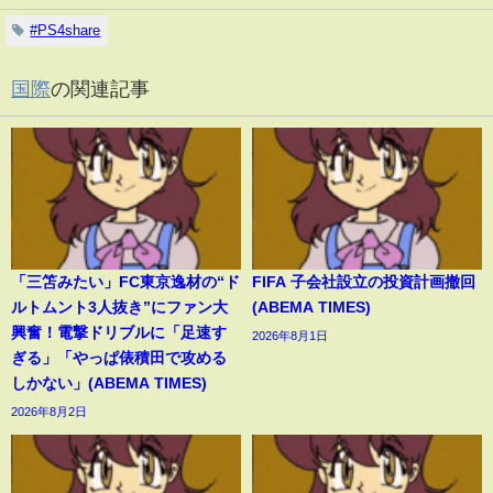
#PS4share
国際
の関連記事
「三笘みたい」FC東京逸材の“ド
FIFA 子会社設立の投資計画撤回
ルトムント3人抜き”にファン大
(ABEMA TIMES)
興奮！電撃ドリブルに「足速す
2026年8月1日
ぎる」「やっぱ俵積田で攻める
しかない」(ABEMA TIMES)
2026年8月2日