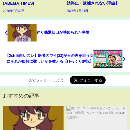
(ABEMA TIMES)
効停止・逮捕されない理由】
2026年7月30日
2026年7月24日
釣り銭返却口が狭められた事情
【2ch面白いスレ】医者のワイ(33)が玉の輿を狙う女
にそれが如何に難しいかを教える【ゆっくり解説】
Xでフォローしよう
おすすめの記事