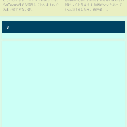
捕獲された！Sigma Boyは一連
YouTubeのAIでも管理しておりますので、
届けしております！ 動画がいいと思って
の騒動に対して謝罪した！躾の
あまり強すぎない書...
いただけましたら、高評価、...
時 #ジョニーソマリ
s