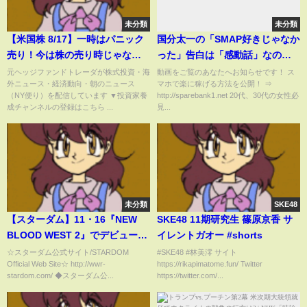
未分類
未分類
【米国株 8/17】一時はパニック
国分太一の「SMAP好きじゃなか
売り！今は株の売り時じゃな
った」告白は「感動話」なの
い！
か？ 陰では本気でSMAPの悪口
元ヘッジファンドトレーダが株式投資・海
動画をご覧のあなたへお知らせです！ ス
外ニュース・経済動向・朝のニュース
マホで楽に稼げる方法を公開！ ⇒
を
（NY便り）を配信しています ▼投資家養
http://sparebank1.net 20代、30代の女性必
成チャンネルの登録はこちら ...
見...
未分類
SKE48
【スターダム】11・16『NEW
SKE48 11期研究生 篠原京香 サ
BLOOD WEST 2』でデビュー！
イレントガオー #shorts
練習生・纏のリングネームが決
☆スターダム公式サイト/STARDOM
#SKE48 #林美澪 サイト
Official Web Site☆ http://wwr-
https://rikapimatome.fun/ Twitter
定！【STARDOM】
stardom.com/ ◆スターダム公...
https://twitter.com/...