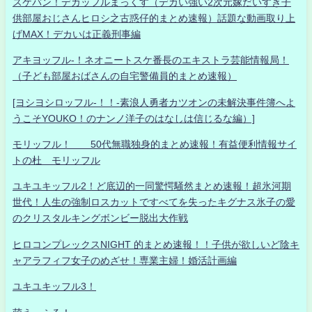
スケバン！デカッフルまっくす（デカい強い2次元嫁だいすき子
供部屋おじさんヒロシ之古惑仔的まとめ速報）話題な動画取り上
げMAX！デカいは正義刑事編
アキヨッフル-！ネオニートスケ番長のエキストラ芸能情報局！
（子ども部屋おばさんの自宅警備員的まとめ速報）
[ヨシヨシロッフル-！！-素浪人勇者カツオンの未解決事件簿へよ
うこそYOUKO！のナンノ洋子のはなしは信じるな編）]
モリッフル！ 50代無職独身的まとめ速報！有益便利情報サイ
トの杜 モリッフル
ユキユキッフル2！ど底辺的一同驚愕騒然まとめ速報！超氷河期
世代！人生の強制ロスカットですべてを失ったキグナス氷子の愛
のクリスタルキングボンビー脱出大作戦
ヒロコンプレックスNIGHT 的まとめ速報！！子供が欲しいど陰キ
ャアラフィフ女子のめざせ！専業主婦！婚活計画編
ユキユキッフル3！