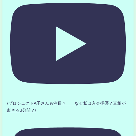
/プロジェクトA子さんも注目？ なぜ私は入会拒否？真相が
刺さる3分間？/