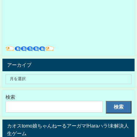
アーカイブ
検索
検索
カオスtomo娘ちゃんねーるアーガマ!Haraハラ!未解決人
生ゲーム