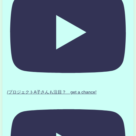
/プロジェクトA子さんも注目？ get a chance!