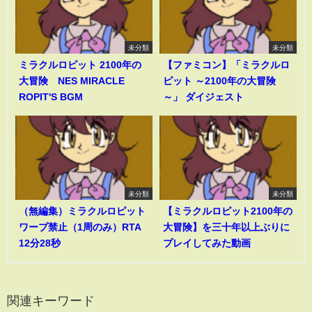
未分類
未分類
ミラクルロピット 2100年の
【ファミコン】「ミラクルロ
大冒険 NES MIRACLE
ピット ～2100年の大冒険
ROPIT'S BGM
～」 ダイジェスト
未分類
未分類
（無編集）ミラクルロピット
【ミラクルロピット2100年の
ワープ禁止（1周のみ）RTA
大冒険】を三十年以上ぶりに
12分28秒
プレイしてみた動画
関連キーワード