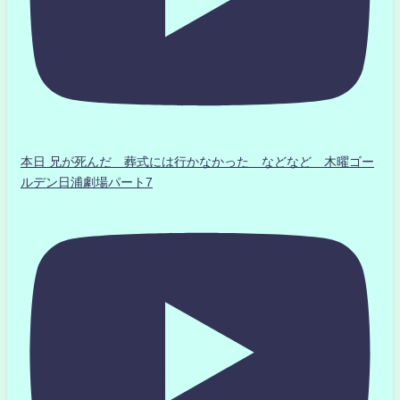
本日 兄が死んだ 葬式には行かなかった などなど 木曜ゴー
ルデン日浦劇場パート7