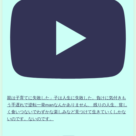
親は子育てに失敗した」子は人生に失敗した。負けに気付きも
う手遅れで逆転一発manなんかありません、 残りの人生、貧し
く食いつないでわずかな楽しみなど見つけて生きていくしかな
いのです。ないのです。