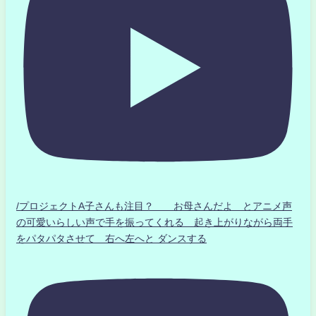
/プロジェクトA子さんも注目？ お母さんだよ とアニメ声
の可愛いらしい声で手を振ってくれる 起き上がりながら両手
をパタパタさせて 右へ左へと ダンスする