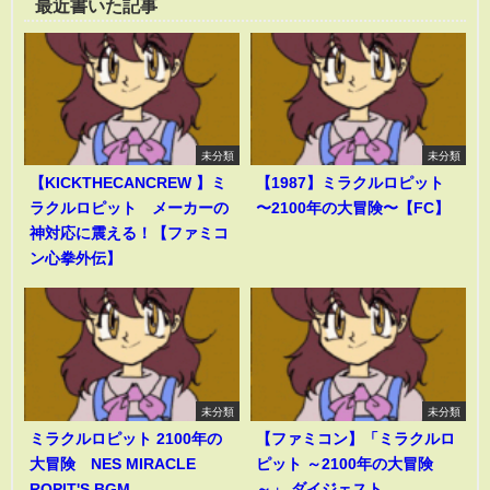
最近書いた記事
未分類
未分類
【KICKTHECANCREW 】ミ
【1987】ミラクルロピット
ラクルロピット メーカーの
〜2100年の大冒険〜【FC】
神対応に震える！【ファミコ
ン心拳外伝】
未分類
未分類
ミラクルロピット 2100年の
【ファミコン】「ミラクルロ
大冒険 NES MIRACLE
ピット ～2100年の大冒険
ROPIT'S BGM
～」 ダイジェスト