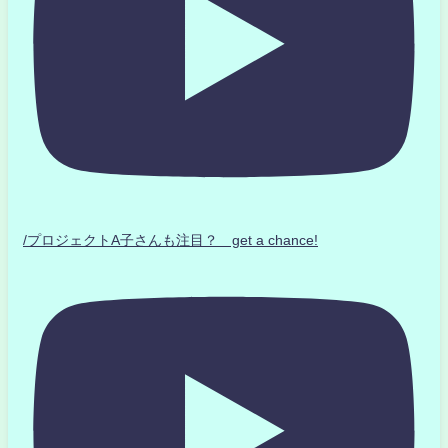
/プロジェクトA子さんも注目？ get a chance!