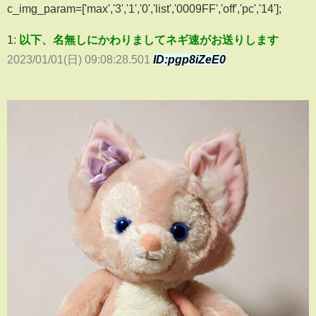
c_img_param=['max','3','1','0','list','0009FF','off','pc','14'];
1:
以下、名無しにかわりましてネギ速がお送りします
2023/01/01(日) 09:08:28.501
ID:pgp8iZeE0