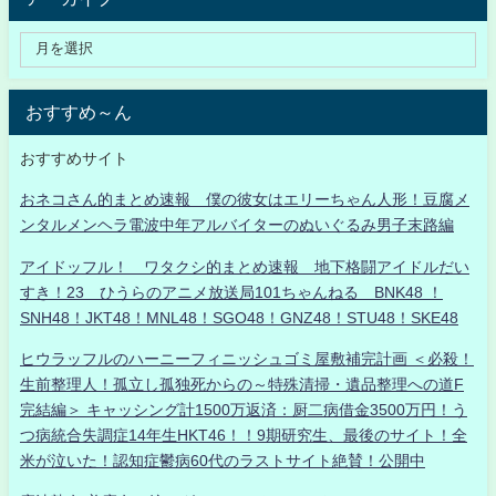
おすすめ～ん
おすすめサイト
おネコさん的まとめ速報 僕の彼女はエリーちゃん人形！豆腐メ
ンタルメンヘラ電波中年アルバイターのぬいぐるみ男子末路編
アイドッフル！ ワタクシ的まとめ速報 地下格闘アイドルだい
すき！23 ひうらのアニメ放送局101ちゃんねる BNK48 ！
SNH48！JKT48！MNL48！SGO48！GNZ48！STU48！SKE48
ヒウラッフルのハーニーフィニッシュゴミ屋敷補完計画 ＜必殺！
生前整理人！孤立し孤独死からの～特殊清掃・遺品整理への道F
完結編＞ キャッシング計1500万返済：厨二病借金3500万円！う
つ病統合失調症14年生HKT46！！9期研究生、最後のサイト！全
米が泣いた！認知症鬱病60代のラストサイト絶賛！公開中