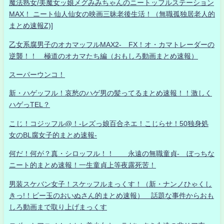
魔法熟女/美魔女ッ娘メグみみちゃんのニートッフルステーション
MAX！ ニート仙人仙女の映画三昧老後生活！（無職孤独居老人的
まとめ速報Z)]
乙女系腐男子のオカマッフルMAX2- FX！オ・カマトレーダーの
逆襲！！ 極道のオカマたち編（おもしろ動画まとめ速報）
スーパーウンコ！
新・ハゲッフル！哀愁のハゲ男の髪ってるまとめ速報！！激しく
ハゲっTEL？
こじ！コジッフル@！-レズっ娘百合ネエ！こじらせ！50独身処
女のBL腐女子的まとめ速報-
何だ！何が？真・シロッフル！！ 永遠の無職童貞- ぼっちな
ニート的まとめ速報！一生童貞上等夜露死苦！
男装スケバン女子！スケッフルまっくす！（新・ナンノひゃくし
きっ!！ビー玉のおいぬさん的まとめ速報） 話題な事件からおも
しろ動画まで取り上げまっくす