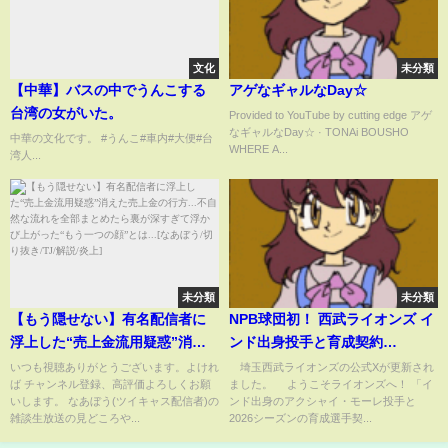
文化
未分類
【中華】バスの中でうんこする
アゲなギャルなDay☆
台湾の女がいた。
Provided to YouTube by cutting edge アゲ
なギャルなDay☆ · TONAi BOUSHO
中華の文化です。 #うんこ#車内#大便#台
WHERE A...
湾人...
未分類
未分類
【もう隠せない】有名配信者に
NPB球団初！ 西武ライオンズ イ
浮上した“売上金流用疑惑”消え
ンド出身投手と育成契約
た売上金の行方...不自然な流れを
(ABEMA TIMES)
いつも視聴ありがとうございます。よけれ
埼玉西武ライオンズの公式Xが更新され
ば チャンネル登録、高評価よろしくお願
ました。 ようこそライオンズへ！ 「イ
全部まとめたら裏が深すぎて浮
いします。 なあぼう(ツイキャス配信者)の
ンド出身のアクシャイ・モーレ投手と
かび上がった“もう一つの顔”と
雑談生放送の見どころや...
2026シーズンの育成選手契...
は...[なあぼう/切り抜き/TJ/解説/