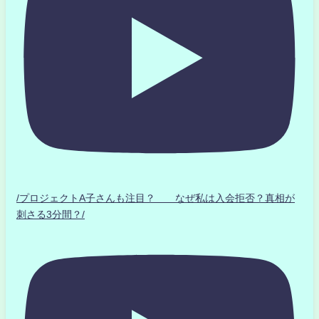
/プロジェクトA子さんも注目？ なぜ私は入会拒否？真相が
刺さる3分間？/