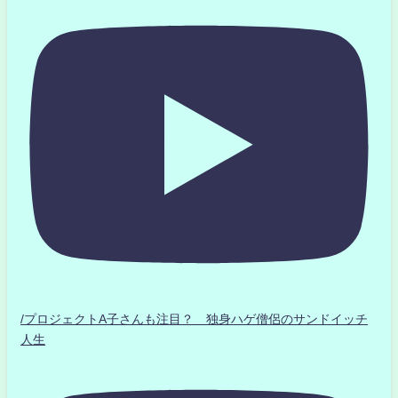
/プロジェクトA子さんも注目？ 独身ハゲ僧侶のサンドイッチ
人生