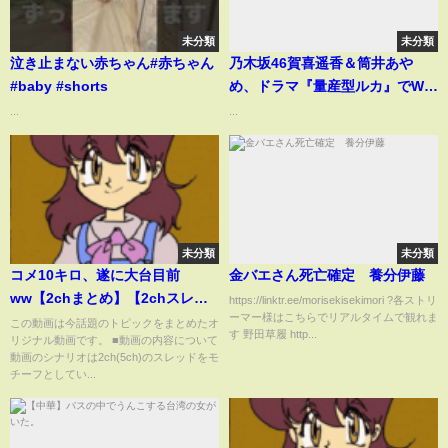
未分類
未分類
泣き止まない赤ちゃん#赤ちゃん
乃木坂46賀喜遥香＆筒井あや
#baby #shorts
め、ドラマ『量産型ルカ』でW主
演 与田祐希から引き継ぎ“シリ
...
...
ーズ新章”開幕【コメントあり】
未分類
未分類
コメ10キロ、遂に大台目前
金バエさん死亡確定 養分伊藤
ww【2chまとめ】【2chスレ】
https://linktr.ee/morisekisekimori ?各ストリ
ーマー様はこちらでリアルタイムで観れま
【5chスレ】
この動画は今話題のトピックをまとめたオ
す 野田草履 http...
リジナル動画です。 ■動画の内容について
動画のシナリオは2ch(5ch)のスレッドをモ
チーフとしてい...