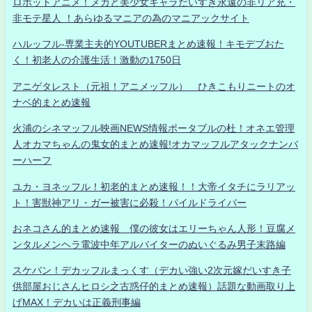
ロボットアニメ！メカと美少女キャラだいすき永遠の非リア充・
非モテ星人 ！あらゆるマニアの為のマニアックサイト
ハルッフル-専業主夫的YOUTUBERまとめ速報！キモデブおた
く！初老人の介護生活！激動の1750日
アニゲタレスト（元祖！アニメッフル） ひきこもりニートのオ
ナベ的まとめ速報
火浦のシネマッフル映画NEWS情報ポータブルの杜！オネエ管理
人オカマちゃんの鬼女的まとめ速報!オカマッフルアタックナンバ
ーハーフ
ユカ・ヨネッフル！初老的まとめ速報！！大帝イタチにラリアッ
ト！害獣神アリ・ガー被害に必殺！パイルドライバー
おネコさん的まとめ速報 僕の彼女はエリーちゃん人形！豆腐メ
ンタルメンヘラ電波中年アルバイターのぬいぐるみ男子末路編
スケバン！デカッフルまっくす（デカい強い2次元嫁だいすき子
供部屋おじさんヒロシ之古惑仔的まとめ速報）話題な動画取り上
げMAX！デカいは正義刑事編