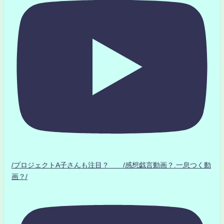
/プロジェクトA子さんも注目？ /感想戯言動画？.一息つく動
画？/