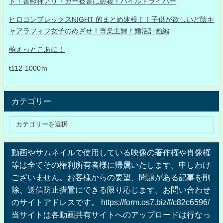
ト！害獣神アリ・ガー被害に必殺！パイルドライバー
ヒロコンプレックスNIGHT 的まとめ速報！！子供が欲しいど陰キ
ャアラフィフ女子のめざせ！専業主婦！婚活計画編
萌えっとこあに！
t112-1000ｍ
カテゴリー
動画やサムネイルで使用している映像の著作権や肖像権
等は全てその権利所有者様に帰属いたします。申しわけ
ございません。お客様からの要望、問題がある記事を削
除、送信防止措置にできる限り応じます。お問い合わせ
のサイトアドレスです。 https://form.os7.biz/f/c82c6596/
当サイトは各動画共有サイトへのアップロードは行なっ