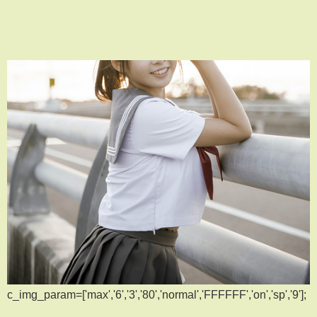
c_img_param=['max','6','3','80','normal','FFFFFF','on','sp','9'];