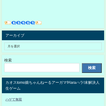
アーカイブ
検索
検索
カオスtomo娘ちゃんねーるアーガマ!Haraハラ!未解決人
生ゲーム
ハゲて無双