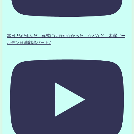
本日 兄が死んだ 葬式には行かなかった などなど 木曜ゴー
ルデン日浦劇場パート7