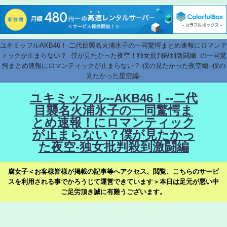
ユキミッフルAKB46！-二代目襲名火浦氷子の一同驚愕まとめ速報にロマンテ
ィックが止まらない？--僕が見たかった夜空！独女批判殺到激闘編--の一同驚
愕まとめ速報にロマンティックが止まらない？-僕の見たかった夜空編--僕の
見たかった星空編-
ユキミッフル--AKB46！--二代
目襲名火浦氷子の一同驚愕ま
とめ速報！にロマンティック
が止まらない？僕が見たかっ
た夜空-独女批判殺到激闘編
腐女子＜お客様皆様が掲載の記事等へアクセス、閲覧、こちらのサービ
スを利用される事でかろうじて運営できています＞本日は足元が悪い中
ご足労頂き誠に有難うございます。