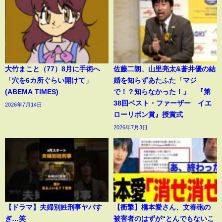
大竹まこと（77）8月に手術へ
佐藤二朗、山里亮太&蒼井優の結
「穴を6カ所ぐらい開けて」
婚を知らずあたふた「マジ
(ABEMA TIMES)
で！？知らなかった！」 『第
38回ベスト・ファーザー イエ
2026年7月14日
ローリボン賞』授賞式
2026年7月3日
【ドラマ】夫婦別姓刑事ヤバす
【衝撃】橋本愛さん、文春砲の
ぎ…笑
被害者のはずが“とんでもないこ