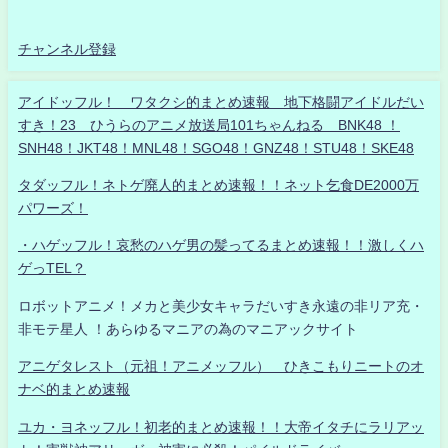
チャンネル登録
アイドッフル！ ワタクシ的まとめ速報 地下格闘アイドルだい
すき！23 ひうらのアニメ放送局101ちゃんねる BNK48 ！
SNH48！JKT48！MNL48！SGO48！GNZ48！STU48！SKE48
タダッフル！ネトゲ廃人的まとめ速報！！ネット乞食DE2000万
パワーズ！
・ハゲッフル！哀愁のハゲ男の髪ってるまとめ速報！！激しくハ
ゲっTEL？
ロボットアニメ！メカと美少女キャラだいすき永遠の非リア充・
非モテ星人 ！あらゆるマニアの為のマニアックサイト
アニゲタレスト（元祖！アニメッフル） ひきこもりニートのオ
ナベ的まとめ速報
ユカ・ヨネッフル！初老的まとめ速報！！大帝イタチにラリアッ